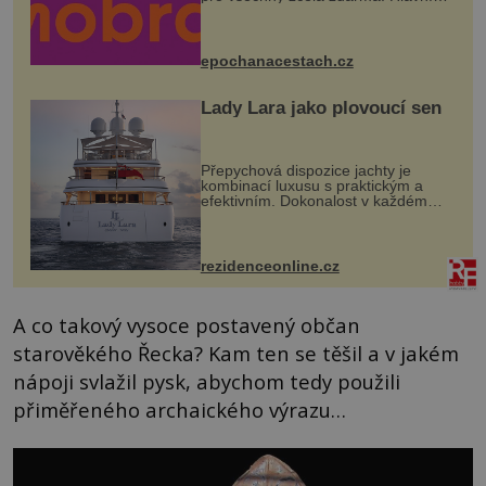
program se odehraje na Karlově a
Husově náměstí. Návštěvníci se
mohou těšit na víno, burčák, pes...
epochanacestach.cz
Lady Lara jako plovoucí sen
Přepychová dispozice jachty je
kombinací luxusu s praktickým a
efektivním. Dokonalost v každém
detailu představuje značka Fendi
Casa, kterou byly vybaveny její
paluby. Monacký přístav nabízí
každoročn...
rezidenceonline.cz
A co takový vysoce postavený občan
starověkého Řecka? Kam ten se těšil a v jakém
nápoji svlažil pysk, abychom tedy použili
přiměřeného archaického výrazu…