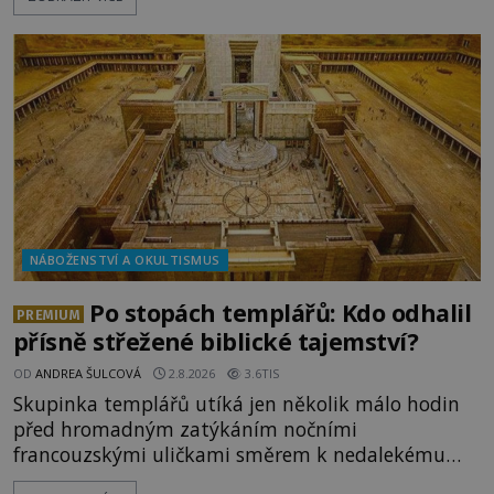
považovány za důkaz svatosti zemřelých. Jaké
tajemné síly těla významných náboženských
osobností ochraňují? Na hřbitově u kláštera
Milosrdných
NÁBOŽENSTVÍ A OKULTISMUS
Po stopách templářů: Kdo odhalil
PREMIUM
přísně střežené biblické tajemství?
OD
ANDREA ŠULCOVÁ
2.8.2026
3.6TIS
Skupinka templářů utíká jen několik málo hodin
před hromadným zatýkáním nočními
francouzskými uličkami směrem k nedalekému
přístavu. Jeden z nich má přes ramena ranec s