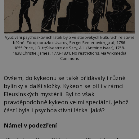
Využívání psychoaktivních látek bylo ve starověkých kulturách relativně
běžné. Zdroj obrázku: Uvarov, Sergei Semenovich, graf, 1786-
1855;Price, J. D. tr;Silvestre de Sacy, A. I. (Antoine Isaac), 1758-
1838;Christie, James, 1773-1831, No restrictions, via Wikimedia
Commons
Ovšem, do kykeonu se také přidávaly i různé
bylinky a další složky. Kykeon se pil i v rámci
Eleusínských mystérií. Byl to však
pravděpodobně kykeon velmi speciální, jehož
částí byla i psychoaktivní látka. Jaká?
Námel v podezření