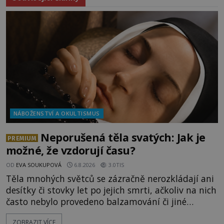
NÁBOŽENSTVÍ A OKULTISMUS
Neporušená těla svatých: Jak je
PREMIUM
možné, že vzdorují času?
OD
EVA SOUKUPOVÁ
6.8.2026
3.0TIS
Těla mnohých světců se zázračně nerozkládají ani
desítky či stovky let po jejich smrti, ačkoliv na nich
často nebylo provedeno balzamování či jiné
pokusy o konzervaci. Neporušené ostatky bývají
ZOBRAZIT VÍCE