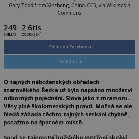
Gary Todd from Xinzheng, China, CC0, via Wikimedia
Commons
249
2.6tis
SDÍLENÍ
ZOBRAZENÍ
Sdílet na Facebooku
Sdílet na X
O tajných náboženských obřadech
starověkého Řecka už bylo napsáno množství
odborných pojednání. Slova jako z mramoru.
Věty plné školometských pravd. Možná se ale
hledá záhada těchto tajných setkání chybně,
potažmo na špatném místě.
Snad se tajemství božského vytržení skrývá