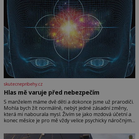
skutecnepribehy.cz
Hlas mě varuje před nebezpečím
S manželem máme dvě děti a dokonce jsme už prarodiči.
Mohla bych žít normálně, nebýt jedné zásadní změny,
která mi nabourala mysl. Živím se jako mzdová účetní a
konec měsíce je pro mě vždy velice psychicky náročným
obdobím. Od té chvíle, co máme vnoučata, mi dcera čím
dál častěji volá o pomoc, co se hlídání týče. Dalo by se