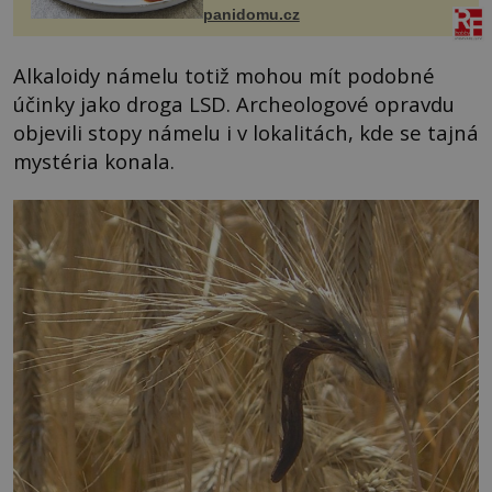
bývalé Jugoslávii, lze ji vi...
panidomu.cz
Alkaloidy námelu totiž mohou mít podobné
účinky jako droga LSD. Archeologové opravdu
objevili stopy námelu i v lokalitách, kde se tajná
mystéria konala.