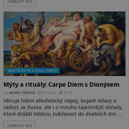
ZOBRAZIT VÍCE
tajemným obsahem. Kapitán lodi už na ně čeká.
„Dejte to do podpalubí a připravte se. Za chvíli
vyplouváme,“ sdělí jim. „Kam máme namířeno,
kapitáne?“ zeptá se ho jeden z templářů. „Do Sk
NÁBOŽENSTVÍ A OKULTISMUS
Mýty a rituály: Carpe Diem s Dionýsem
OD
INGRID TŮMOVÁ
27.7.2026
3.1TIS
Věnuje lidem alkoholický nápoj, bujaré oslavy a
radost ze života, ale i o mnoho tajemnější obřady,
které dráždí lidskou zvědavost do dnešních dní. Co
doopravdy představuje bůh, jemuž Římané říkají
ZOBRAZIT VÍCE
Bakchus? Mytologický příběh řeckého boha