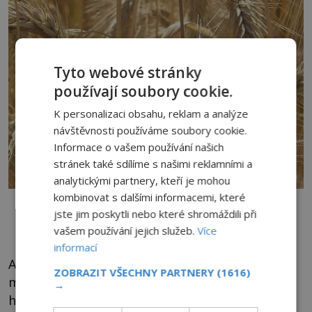
Tyto webové stránky
používají soubory cookie.
K personalizaci obsahu, reklam a analýze
návštěvnosti používáme soubory cookie.
Informace o vašem používání našich
stránek také sdílíme s našimi reklamními a
analytickými partnery, kteří je mohou
kombinovat s dalšími informacemi, které
Mohl být námel odpovědný za extatická vytržení účastníků tajných
starověkých náboženských obřadů? Zdroj foto: Dominique Jacquin,
jste jim poskytli nebo které shromáždili při
Public domain, via Wikimedia Commons
vašem používání jejich služeb.
Více
informací
Až vás někdo v pátek po náročnému týdnu,
ZOBRAZIT VŠECHNY PARTNERY
(1616)
místo pozvání na skleničku do oblíbené
→
hospůdky, bude lákat na přednášku o