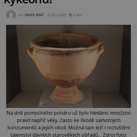
od
MIREK BRÁT
23.5.2023
2.6tis
Na dně pomyslného poháru už bylo hledáno množství
pravd napříč věky, často ke škodě samotných
konzumentů a jejich okolí. Možná tam leží i rozluštění
tajemství dávných starověkých obřadů… Zdroj foto: