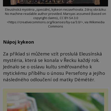
Eleusínská mystéria „speciální„ kykeon nezavrhovala. Zdroj obrázku:
No machine-readable author provided. Marsyas assumed (based on
copyright claims)., CC BY-SA 3.0
<https://creativecommons.org/licenses/by-sa/3.0/>, via Wikimedia
Commons
Nápoj kykeon
Za příklad si můžeme vzít proslulá Eleusínská
mystéria, která se konala v Řecku každý rok.
Jednalo se o oslavu kultu směřovaného k
mytickému příběhu o únosu Persefony a jejího
následného odloučení od matky Démétér.