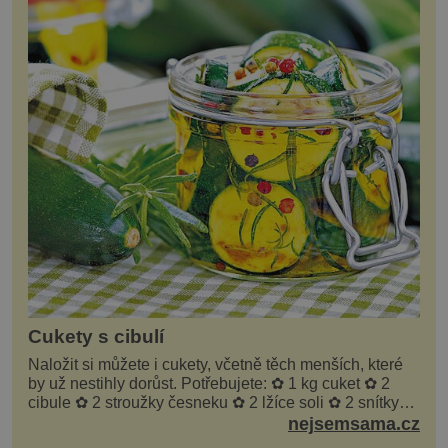
Cukety s cibulí
Naložit si můžete i cukety, včetně těch menších, které
by už nestihly dorůst. Potřebujete: ✿ 1 kg cuket ✿ 2
cibule ✿ 2 stroužky česneku ✿ 2 lžíce soli ✿ 2 snítky
kopru ✿ hrst petrželky Nálev: ✿ 400 m...
nejsemsama.cz