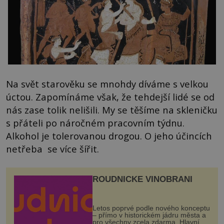
Na svět starověku se mnohdy díváme s velkou
úctou. Zapomínáme však, že tehdejší lidé se od
nás zase tolik nelišili. My se těšíme na skleničku
s přáteli po náročném pracovním týdnu.
Alkohol je tolerovanou drogou. O jeho účincích
netřeba se více šířit.
ROUDNICKÉ VINOBRANÍ
Letos poprvé podle nového konceptu
– přímo v historickém jádru města a
pro všechny zcela zdarma. Hlavní