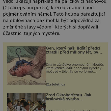
Vědci ukazují například na paličkovici nachovou
(Claviceps purpurea), kterou známe i pod
pojmenováním námel. Tato houba parazitující
na obilovinách pak mohla být odpovědná za
změněné stavy vědomí, kterých si dopřávali
účastníci tajných mystérií.
Gen, který naši lidští předci
ztratili před miliony let, by
mohl pomoci s léčbou
„nemoci králů“
Dna je zánětlivé onemocnění kloubů,
které vzniká kvůli nadbytku kyseliny
močové v těle. Ta se ve formě
krystalků ukládá v blízkosti kloubů,
nejčastěji přitom postihuje palce na
nohou, a způsobuje bole...
21stoleti.cz
Zrod Oktoberfestu. Jak
královská svatba
odstartovala největší pivní
festival světa