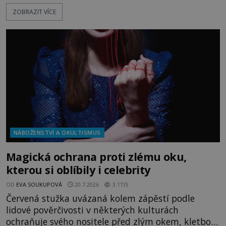
před sebou má rozložený jeden z nejzáhadnějších
ZOBRAZIT VÍCE
magických textů. Jde o Abramelinův grimoár, který
sám sepsal. Skutečně do něj zaznamenal mocná
kouzla, jak si někteří myslí, nebo jde o pouhou
pověru? Už šest měsíců pobývá
NÁBOŽENSTVÍ A OKULTISMUS
Magická ochrana proti zlému oku,
kterou si oblíbily i celebrity
OD
EVA SOUKUPOVÁ
20.7.2026
3.1TIS
Červená stužka uvázaná kolem zápěstí podle
lidové pověrčivosti v některých kulturách
ochraňuje svého nositele před zlým okem, kletbou,