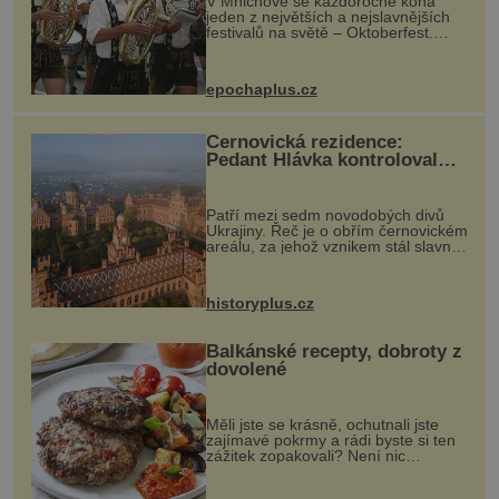
V Mnichově se každoročně koná
jeden z největších a nejslavnějších
festivalů na světě – Oktoberfest.
Každý rok přiláká miliony
návštěvníků, kteří si vychutnávají
pivo, tradiční jídlo a bavorskou
epochaplus.cz
kultur...
Černovická rezidence:
Pedant Hlávka kontroloval
každou cihlu
Patří mezi sedm novodobých divů
Ukrajiny. Řeč je o obřím černovickém
areálu, za jehož vznikem stál slavný
český architekt Josef Hlávka. Ten si
na něm dal mimořádně záležet. Jeho
stavební plány by při ...
historyplus.cz
Balkánské recepty, dobroty z
dovolené
Měli jste se krásně, ochutnali jste
zajímavé pokrmy a rádi byste si ten
zážitek zopakovali? Není nic
snazšího. Pljeskavica (10 porcí)
Možná jste ji ochutnali na dovolené v