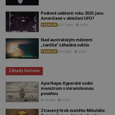
Podivné události roku 2023: Jsou
Američané v obležení UFO?
PREMIUM
27.7.2026
3.5TIS
Nad australským městem
„tančila“ záhadná světla
PREMIUM
4.7.2026
3.4TIS
Záhady historie
Ayia Napa: Kyperské vodní
monstrum s mírumilovnou
povahou
7.8.2026
5.1TIS
Ztracený hrob svatého Mikuláše: