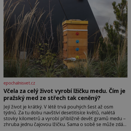
epochalnisvet.cz
Včela za celý život vyrobí lžičku medu. Čím je
pražský med ze střech tak ceněný?
Její život je krátký. V létě trvá pouhých šest až osm
týdnů. Za tu dobu navštíví desetitisíce květů, nalétá
stovky kilometrů a vyrobí přibližně devět gramů medu –
zhruba jednu čajovou lžičku. Sama o sobě se může zdát
bezvýznamná. Teprve když se spojí s dalšími desítkami