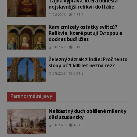
Tajná výprava, která odnesla
nejslavnější relikvii do Itálie
7.8.2026
2.6TIS
Kam zmizely ostatky světců?
Relikvie, které putují Evropou a
dodnes budí úžas
6.8.2026
3.1TIS
Železný zázrak z Indie: Proč tento
sloup už 1 600 let nezná rez?
5.8.2026
3.0TIS
Paranormální jevy
Nešťastný duch oběšené milenky
děsí studentky
8.8.2026
4.5TIS