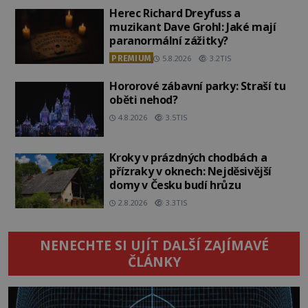
Herec Richard Dreyfuss a
muzikant Dave Grohl: Jaké mají
paranormální zážitky?
PREMIUM
5.8.2026
3.2TIS
Hororové zábavní parky: Straší tu
oběti nehod?
4.8.2026
3.5TIS
Kroky v prázdných chodbách a
přízraky v oknech: Nejděsivější
domy v Česku budí hrůzu
2.8.2026
3.3TIS
NENECHTE SI UJÍT DALŠÍ ZAJÍMAVÉ
ČLÁNKY