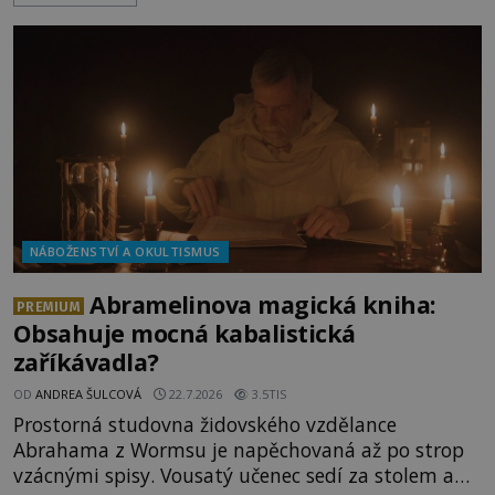
Dionýsa není zrovna idylická pohádka. Bůh Zeus jej
zplodí se svou milenkou Semelou, což Diova žena
Héra nemůže nechat b
NÁBOŽENSTVÍ A OKULTISMUS
Abramelinova magická kniha:
PREMIUM
Obsahuje mocná kabalistická
zaříkávadla?
OD
ANDREA ŠULCOVÁ
22.7.2026
3.5TIS
Prostorná studovna židovského vzdělance
Abrahama z Wormsu je napěchovaná až po strop
vzácnými spisy. Vousatý učenec sedí za stolem a