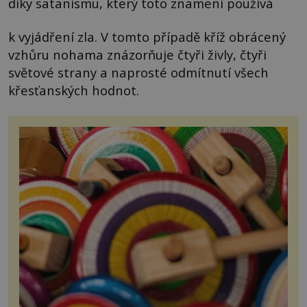
díky satanismu, který toto znamení používá
k vyjádření zla. V tomto případě kříž obrácený
vzhůru nohama znázorňuje čtyři živly, čtyři
světové strany a naprosté odmítnutí všech
křesťanských hodnot.