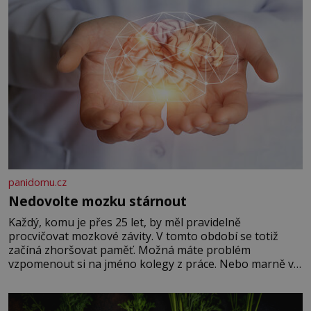
panidomu.cz
Nedovolte mozku stárnout
Každý, komu je přes 25 let, by měl pravidelně
procvičovat mozkové závity. V tomto období se totiž
začíná zhoršovat paměť. Možná máte problém
vzpomenout si na jméno kolegy z práce. Nebo marně v
paměti lovíte název knížky, kterou jste nedávno přečetli.
Je to opravdu tak, s věkem jako kdyby se paměť
rozhodla stávkovat. Cvičte