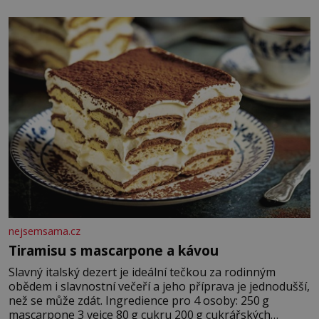
Zraněná žena pár dní nato umírá. Je to muž nebývale
krutý. Jeho činy budí hrůzu ještě dlouho po jeho smrti
nejsemsama.cz
Tiramisu s mascarpone a kávou
Slavný italský dezert je ideální tečkou za rodinným
obědem i slavnostní večeří a jeho příprava je jednodušší,
než se může zdát. Ingredience pro 4 osoby: 250 g
mascarpone 3 vejce 80 g cukru 200 g cukrářských