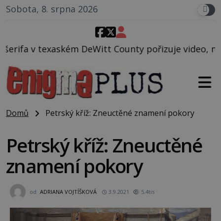
Sobota, 8. srpna 2026
tt County pořizuje video, na kterém před jeho vozem
Domů
Petrský kříž: Zneuctěné znamení pokory
Petrský kříž: Zneuctěné
znamení pokory
od
ADRIANA VOJTÍŠKOVÁ
3.9.2021
5.4tis