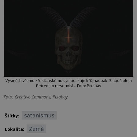
Výsměch všemu křesťanskému symbolizuje kříž naopak. S apoštolem
Petrem to nesouvisí… Foto: Pixabay
Foto: Creative Commons, Pixabay
satanismus
Štítky:
Země
Lokalita: