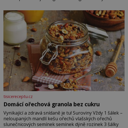
piškotů 250 ml silné kávy 2 lžíce amaretta kakao na
posypání Postup: Oddělte žloutky od bílků. Žloutky
vyšlehejte s cukrem do světlé pěny a postupně do nich
vmíchejte mascarpone, aby vznikl hladký
tisicereceptu.cz
Domácí ořechová granola bez cukru
Vynikající a zdravá snídaně je tu! Suroviny Vždy 1 šálek –
neloupaných mandlí kešu ořechů vlašských ořechů
slunečnicových semínek semínek dýně rozinek 3 šálky