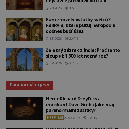
nejslavnější relikvii do Itálie
7.8.2026
1.5TIS
Kam zmizely ostatky světců?
Relikvie, které putují Evropou a
dodnes budí úžas
6.8.2026
2.6TIS
Železný zázrak z Indie: Proč tento
sloup už 1 600 let nezná rez?
5.8.2026
2.7TIS
Paranormální jevy
Herec Richard Dreyfuss a
muzikant Dave Grohl: Jaké mají
paranormální zážitky?
PREMIUM
5.8.2026
2.8TIS