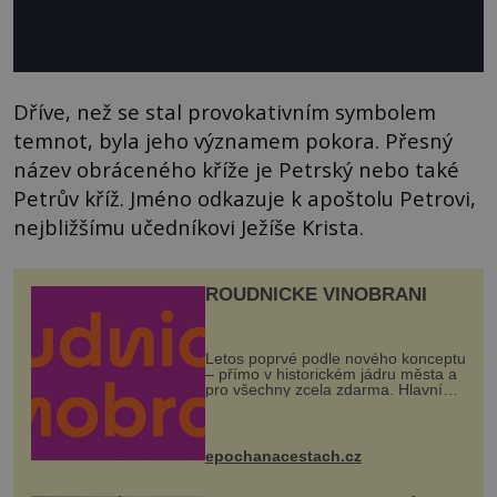
Dříve, než se stal provokativním symbolem
temnot, byla jeho významem pokora. Přesný
název obráceného kříže je Petrský nebo také
Petrův kříž. Jméno odkazuje k apoštolu Petrovi,
nejbližšímu učedníkovi Ježíše Krista.
ROUDNICKÉ VINOBRANÍ
Letos poprvé podle nového konceptu
– přímo v historickém jádru města a
pro všechny zcela zdarma. Hlavní
program se odehraje na Karlově a
Husově náměstí. Návštěvníci se
mohou těšit na víno, burčák, pes...
epochanacestach.cz