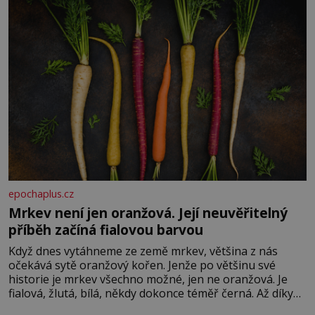
epochaplus.cz
Mrkev není jen oranžová. Její neuvěřitelný
příběh začíná fialovou barvou
Když dnes vytáhneme ze země mrkev, většina z nás
očekává sytě oranžový kořen. Jenže po většinu své
historie je mrkev všechno možné, jen ne oranžová. Je
fialová, žlutá, bílá, někdy dokonce téměř černá. Až díky
stovkám let pečlivého šlechtění se z ní stává zelenina,