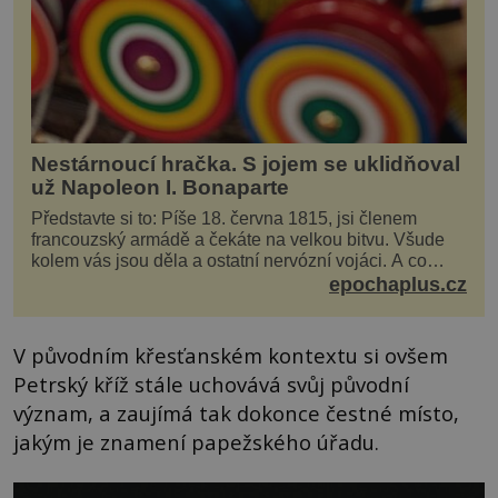
Nestárnoucí hračka. S jojem se uklidňoval
už Napoleon I. Bonaparte
Představte si to: Píše 18. června 1815, jsi členem
francouzský armádě a čekáte na velkou bitvu. Všude
kolem vás jsou děla a ostatní nervózní vojáci. A co
děláte vy? Hrajete si… s jojem! Zdá se v...
epochaplus.cz
V původním křesťanském kontextu si ovšem
Petrský kříž stále uchovává svůj původní
význam, a zaujímá tak dokonce čestné místo,
jakým je znamení papežského úřadu.