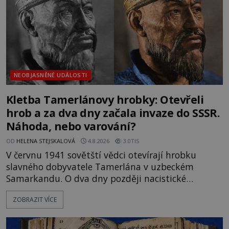
NEOBJASNĚNÉ UDÁLOSTI
Kletba Tamerlánovy hrobky: Otevřeli
hrob a za dva dny začala invaze do SSSR.
Náhoda, nebo varování?
OD
HELENA STEJSKALOVÁ
4.8.2026
3.0TIS
V červnu 1941 sovětští vědci otevírají hrobku
slavného dobyvatele Tamerlána v uzbeckém
Samarkandu. O dva dny později nacistické
Německo zahajuje operaci Barbarossa a napadá
ZOBRAZIT VÍCE
Sovětský svaz. Shoda dat je natolik zarážející, že se
rodí jedna z nejslavnějších „kleteb“ 20. století. Je
na legendě něco pravdy, nebo jde jen o fascinující