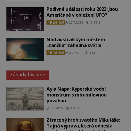
Podivné události roku 2023: Jsou
Američané v obležení UFO?
PREMIUM
27.7.2026
3.5TIS
Nad australským městem
„tančila“ záhadná světla
PREMIUM
4.7.2026
3.4TIS
Záhady historie
Ayia Napa: Kyperské vodní
monstrum s mírumilovnou
povahou
7.8.2026
4.0TIS
Ztracený hrob svatého Mikuláše:
Tajná výprava, která odnesla