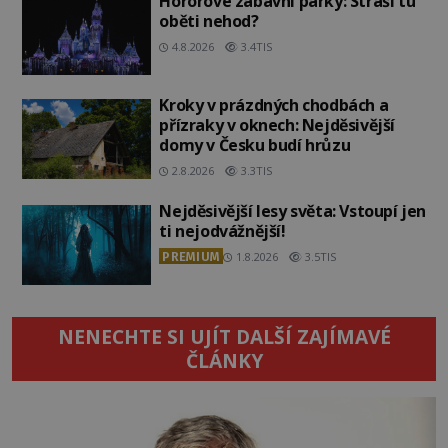
Hororové zábavní parky: Straší tu
oběti nehod?
4.8.2026
3.4TIS
Kroky v prázdných chodbách a
přízraky v oknech: Nejděsivější
domy v Česku budí hrůzu
2.8.2026
3.3TIS
Nejděsivější lesy světa: Vstoupí jen
ti nejodvážnější!
PREMIUM
1.8.2026
3.5TIS
NENECHTE SI UJÍT DALŠÍ ZAJÍMAVÉ
ČLÁNKY