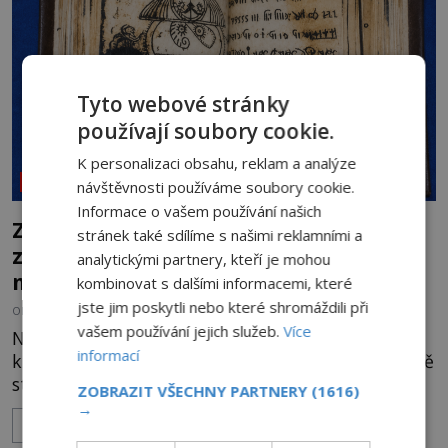
souhru okolností? Když antropolog Michail
Gerasimov (1907-1970) a
Tyto webové stránky
používají soubory cookie.
K personalizaci obsahu, reklam a analýze
NEOBJASNĚNÉ UDÁLOSTI
návštěvnosti používáme soubory cookie.
Informace o vašem používání našich
Záhada Rohoncského kodexu: Ukrývá
stránek také sdílíme s našimi reklamními a
zapomenutý jazyk, tajnou šifru, nebo
analytickými partnery, kteří je mohou
mistrovský podvrh?
kombinovat s dalšími informacemi, které
jste jim poskytli nebo které shromáždili při
OD
HELENA STEJSKALOVÁ
3.8.2026
3.1TIS
vašem používání jejich služeb.
Více
Na první pohled připomíná obyčejnou starou
informací
knihu. Jakmile ji však otevřete, ocitnete se ve světě
stovek neznámých znaků, podivných ilustrací a
ZOBRAZIT VŠECHNY PARTNERY
(1616)
textu, který už téměř dvě století vzdoruje všem
→
ZOBRAZIT VÍCE
pokusům o rozluštění. Rohoncský kodex patří mezi