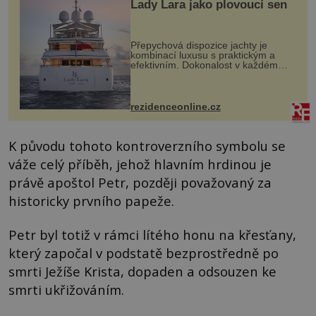
Lady Lara jako plovoucí sen
Přepychová dispozice jachty je
kombinací luxusu s praktickým a
efektivním. Dokonalost v každém
detailu představuje značka Fendi
Casa, kterou byly vybaveny její
paluby. Monacký přístav nabízí
každoročn...
rezidenceonline.cz
K původu tohoto kontroverzního symbolu se
váže celý příběh, jehož hlavním hrdinou je
právě apoštol Petr, později považovaný za
historicky prvního papeže.
Petr byl totiž v rámci lítého honu na křesťany,
který započal v podstatě bezprostředně po
smrti Ježíše Krista, dopaden a odsouzen ke
smrti ukřižováním.