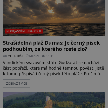
NEOBJASNĚNÉ UDÁLOSTI
Strašidelná pláž Dumas: Je černý písek
podhoubím, ze kterého roste zlo?
OD
MIREK BRÁT
6.8.2026
5.1TIS
V indickém svazovém státu Gudžarát se nachází
část pobřeží, které má hodně temnou pověst. Jistě
k tomu přispívá i černý písek této pláže. Proč má
pláž takové netypické zbarvení? Nakolik jsou
ZOBRAZIT VÍCE
pravdivé historky, že zde došlo k nevysvětlitelným
zmizením turistů? Ti, kteří se nebojí, nás mohou
následovat. Vstupujeme na pláž Dumas ve městě
Surat. Gu