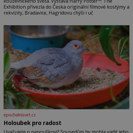
kouzelnického světa. Výstava Harry Potter™: The
Exhibition přivezla do Česka originální filmové kostýmy a
rekvizity, Bradavice, Hagridovu chýši i uč
epochalnisvet.cz
Holoubek pro radost
Uvažujete o papouškovi? Sousedům by mohla vadit jeho