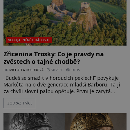
NEOBJASNĚNÉ UDÁLOSTI
Zřícenina Trosky: Co je pravdy na
zvěstech o tajné chodbě?
OD
MICHAELA HOLUBOVÁ
5.8.2026
3.0TIS
„Budeš se smažit v horoucích peklech!“ povykuje
Markéta na o dvě generace mladší Barboru. Ta jí
za chvíli slovní palbu opětuje. První je zarytá
katolička, druhá přesvědčená kališnice. A každá z
ZOBRAZIT VÍCE
nich se usídlí na jedné z věží slavného hradu
Trosky. Šlechtic Ota IV. z Bergova (1399–1452) patří
mezi vůdce protihusitského boje. Za manželku má
skutečně jistou