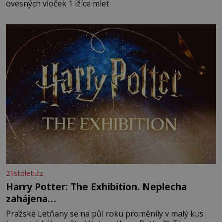
ovesných vloček 1 lžíce mlet
21stoleti.cz
Harry Potter: The Exhibition. Neplecha
zahájena…
Pražské Letňany se na půl roku proměnily v malý kus