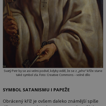
Svatý Petr by se asi velmi podivil, kdyby viděl, že se z „jeho“ kříže stane
také symbol zla. Foto: Creative Commons – volné dílo
SYMBOL SATANISMU I PAPEŽE
Obrácený kříž je ovšem daleko známější spíše