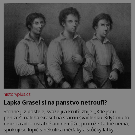
bez které si českou zahradu ani nedokážeme představit.
Její příběh je
historyplus.cz
Lapka Grasel si na panstvo netroufl?
Strhne ji z postele, sváže ji a krutě zbije. „Kde jsou
peníze?“ naléhá Grasel na starou švadlenku. Když mu to
neprozradí – ostatně ani nemůže, protože žádné nemá,
spokojí se lupič s několika měďáky a štůčky látky.