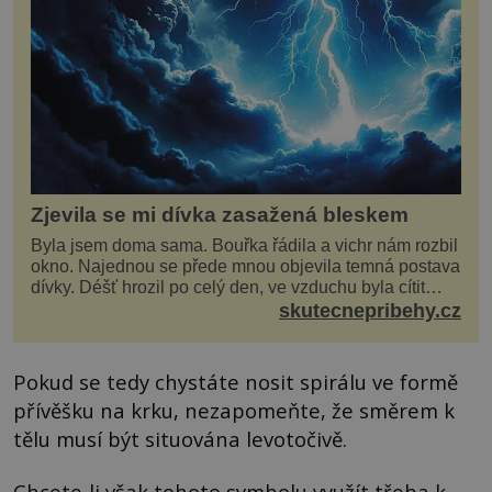
Zjevila se mi dívka zasažená bleskem
Byla jsem doma sama. Bouřka řádila a vichr nám rozbil
okno. Najednou se přede mnou objevila temná postava
dívky. Déšť hrozil po celý den, ve vzduchu byla cítit
bouřka. Do topolů před domem se opřel ví...
skutecnepribehy.cz
Pokud se tedy chystáte nosit spirálu ve formě
přívěšku na krku, nezapomeňte, že směrem k
tělu musí být situována levotočivě.
Chcete-li však tohoto symbolu využít třeba k