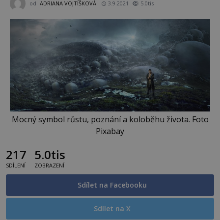
od
ADRIANA VOJTÍŠKOVÁ
3.9.2021
5.0tis
Mocný symbol růstu, poznání a koloběhu života. Foto
Pixabay
217
5.0tis
SDÍLENÍ
ZOBRAZENÍ
Sdílet na Facebooku
Sdílet na X