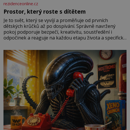
rezidenceonline.cz
Prostor, který roste s dítětem
Je to svět, který se vyvíjí a proměňuje od prvních
dětských krůčků až po dospívání. Správně navržený
pokoj podporuje bezpečí, kreativitu, soustředění i
odpočinek a reaguje na každou etapu života a specifické
potřeby dítěte. Pro nejmenší je klíčová jednoduchost,
měkkost a bezpečí, proto by pokoj miminka měl působit
především klidně a útulně. Předškolní věk je