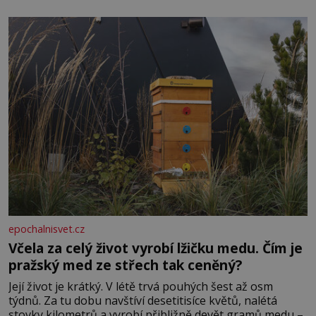
obdobím. Od té chvíle, co máme vnoučata, mi dcera čím
dál častěji volá o pomoc, co se hlídání týče. Dalo by se
epochalnisvet.cz
Včela za celý život vyrobí lžičku medu. Čím je
pražský med ze střech tak ceněný?
Její život je krátký. V létě trvá pouhých šest až osm
týdnů. Za tu dobu navštíví desetitisíce květů, nalétá
stovky kilometrů a vyrobí přibližně devět gramů medu –