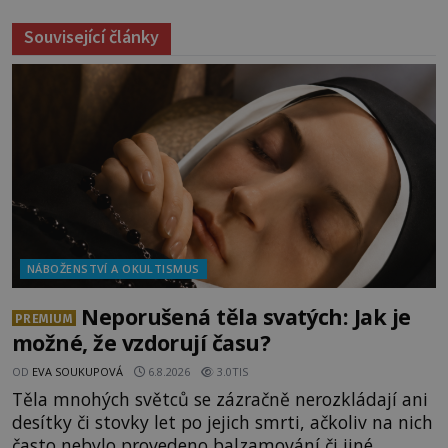
Související články
NÁBOŽENSTVÍ A OKULTISMUS
Neporušená těla svatých: Jak je
PREMIUM
možné, že vzdorují času?
OD
EVA SOUKUPOVÁ
6.8.2026
3.0TIS
Těla mnohých světců se zázračně nerozkládají ani
desítky či stovky let po jejich smrti, ačkoliv na nich
často nebylo provedeno balzamování či jiné