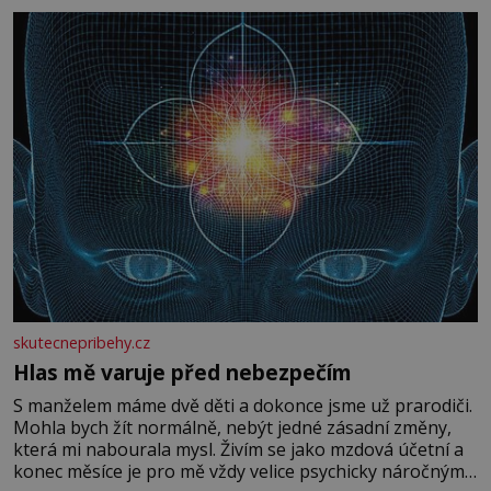
skutecnepribehy.cz
Hlas mě varuje před nebezpečím
S manželem máme dvě děti a dokonce jsme už prarodiči.
Mohla bych žít normálně, nebýt jedné zásadní změny,
která mi nabourala mysl. Živím se jako mzdová účetní a
konec měsíce je pro mě vždy velice psychicky náročným