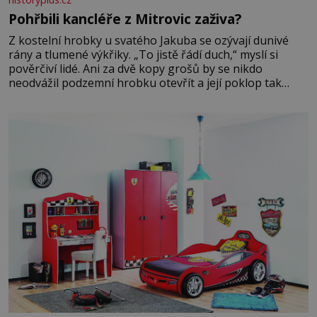
Pohřbili kancléře z Mitrovic zaživa?
Z kostelní hrobky u svatého Jakuba se ozývají dunivé
rány a tlumené výkřiky. „To jistě řádí duch,“ myslí si
pověrčiví lidé. Ani za dvě kopy grošů by se nikdo
neodvážil podzemní hrobku otevřít a její poklop tak
raději jen skrápí svěcenou vodou. Za několik dní divné
burácení skutečně ustane. Když o mnoho let později
hrobku