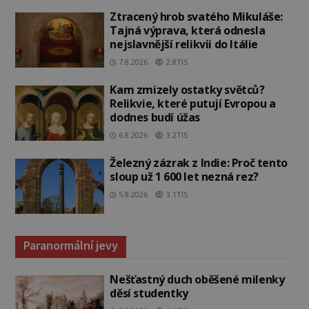
Ztracený hrob svatého Mikuláše:
Tajná výprava, která odnesla
nejslavnější relikvii do Itálie
7.8.2026
2.8TIS
Kam zmizely ostatky světců?
Relikvie, které putují Evropou a
dodnes budí úžas
6.8.2026
3.2TIS
Železný zázrak z Indie: Proč tento
sloup už 1 600 let nezná rez?
5.8.2026
3.1TIS
Paranormální jevy
Nešťastný duch oběšené milenky
děsí studentky