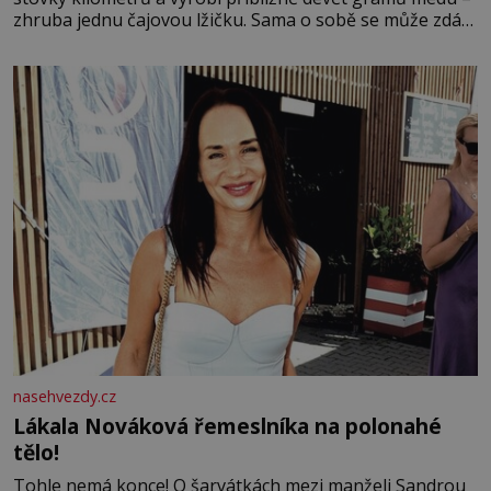
zhruba jednu čajovou lžičku. Sama o sobě se může zdát
bezvýznamná. Teprve když se spojí s dalšími desítkami
tisíc příslušnic svého včelstva, vznikne jeden z
nejdokonalejších organismů
nasehvezdy.cz
Lákala Nováková řemeslníka na polonahé
tělo!
Tohle nemá konce! O šarvátkách mezi manželi Sandrou