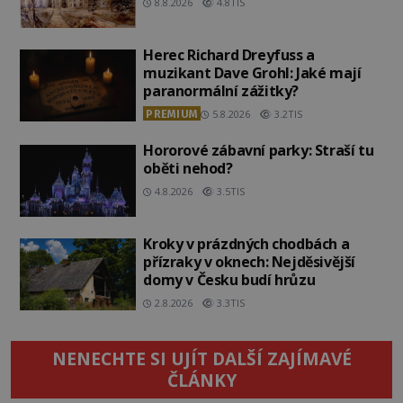
8.8.2026
4.8TIS
Herec Richard Dreyfuss a
muzikant Dave Grohl: Jaké mají
paranormální zážitky?
PREMIUM
5.8.2026
3.2TIS
Hororové zábavní parky: Straší tu
oběti nehod?
4.8.2026
3.5TIS
Kroky v prázdných chodbách a
přízraky v oknech: Nejděsivější
domy v Česku budí hrůzu
2.8.2026
3.3TIS
NENECHTE SI UJÍT DALŠÍ ZAJÍMAVÉ
ČLÁNKY