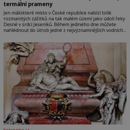
termální prameny
Jen málokteré místo v České republice nabízí tolik
rozmanitých zážitků na tak malém území jako údolí řeky
Desné v srdci Jeseníků. Během jediného dne můžete
nahlédnout do útrob jedné z nejvýznamnějších vodních
elektráren v Evropě, vydat se na horské hřebeny, projet
se na koloběžce a den zakončit poznáváním památek ve
Velkých Losinách nebo v termálním
historyplus.cz