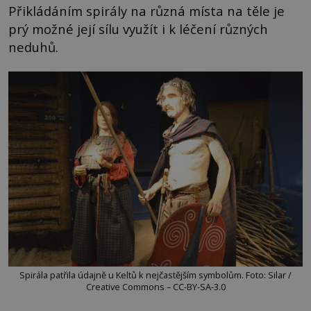
Přikládáním spirály na různá místa na těle je
prý možné její sílu využít i k léčení různých
neduhů.
Spirála patřila údajně u Keltů k nejčastějším symbolům. Foto: Silar /
Creative Commons – CC-BY-SA-3.0