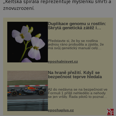
„Keltská spirála reprezentuje myšlenku smrti a
znovuzrození.
Duplikace genomu u rostlin:
Skrytá genetická zátěž i
evoluční výhoda
Představte si, že by se rostlina
jednou ráno probudila a zjistila, že
má svůj genetický manuál celý
dvakrát. Přesně to se občas v
přírodě stane – a podle nového
výzkumu to může být pro druhy
epochalnisvet.cz
vstupenka...
Na hraně přežití. Když se
bezpečnost teprve hledala
Až do nedávna se na bezpečnost ve
Formuli 1 příliš nehledělo a nehody
se jen vršily. Řada pilotů to poznala
na vlastní kůži, často s trvalými
následky nebo bohužel i ztrátou
života. Dnes nepochopiteln...
epochaplus.cz