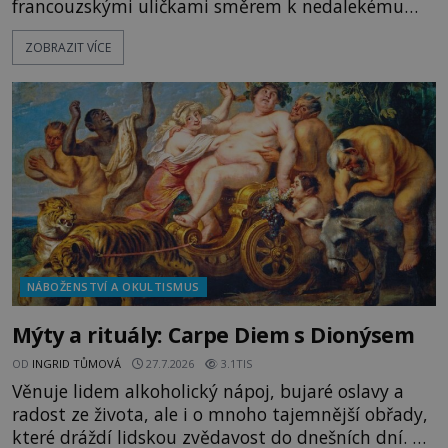
francouzskými uličkami směrem k nedalekému
přístavu. Jeden z nich má přes ramena ranec s
ZOBRAZIT VÍCE
tajemným obsahem. Kapitán lodi už na ně čeká.
„Dejte to do podpalubí a připravte se. Za chvíli
vyplouváme,“ sdělí jim. „Kam máme namířeno,
kapitáne?“ zeptá se ho jeden z templářů. „Do Sk
NÁBOŽENSTVÍ A OKULTISMUS
Mýty a rituály: Carpe Diem s Dionýsem
OD
INGRID TŮMOVÁ
27.7.2026
3.1TIS
Věnuje lidem alkoholický nápoj, bujaré oslavy a
radost ze života, ale i o mnoho tajemnější obřady,
které dráždí lidskou zvědavost do dnešních dní. Co