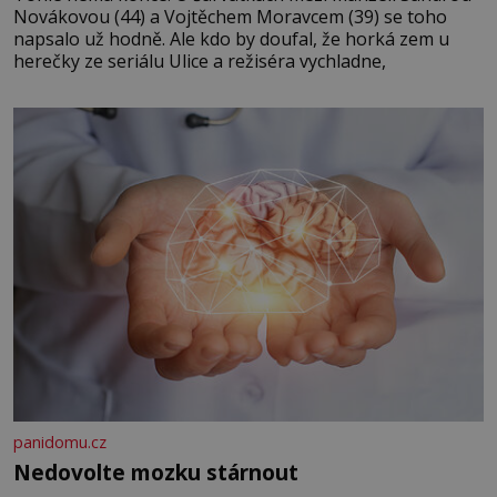
Novákovou (44) a Vojtěchem Moravcem (39) se toho
napsalo už hodně. Ale kdo by doufal, že horká zem u
herečky ze seriálu Ulice a režiséra vychladne,
panidomu.cz
Nedovolte mozku stárnout