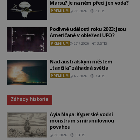
Marsu? Je na něm přeci jen voda?
PREMIUM
7.8.2026
2.6TIS
Podivné události roku 2023: Jsou
Američané v obležení UFO?
PREMIUM
27.7.2026
3.5TIS
Nad australským městem
„tančila“ záhadná světla
PREMIUM
4.7.2026
3.4TIS
Záhady historie
Ayia Napa: Kyperské vodní
monstrum s mírumilovnou
povahou
7.8.2026
5.3TIS