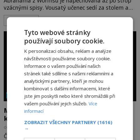
Abrahama z Wormsu je napěchovaná až po strop
vzácnými spisy. Vousatý učenec sedí za stolem a
před sebou má rozložený jeden z nejzáhadnějších
ZOBRAZIT VÍCE
magických textů. Jde o Abramelinův grimoár, který
sám sepsal. Skutečně do něj zaznamenal mocná
Tyto webové stránky
kouzla, jak si někteří myslí, nebo jde o pouhou
používají soubory cookie.
pověru? Už šest měsíců pobývá
K personalizaci obsahu, reklam a analýze
návštěvnosti používáme soubory cookie.
Informace o vašem používání našich
stránek také sdílíme s našimi reklamními a
analytickými partnery, kteří je mohou
kombinovat s dalšími informacemi, které
jste jim poskytli nebo které shromáždili při
NÁBOŽENSTVÍ A OKULTISMUS
vašem používání jejich služeb.
Více
Magická ochrana proti zlému oku,
informací
kterou si oblíbily i celebrity
ZOBRAZIT VŠECHNY PARTNERY
(1616)
→
OD
EVA SOUKUPOVÁ
20.7.2026
3.1TIS
Červená stužka uvázaná kolem zápěstí podle