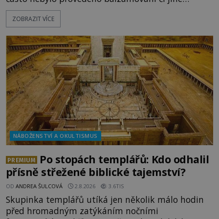
pokusy o konzervaci. Neporušené ostatky bývají
ZOBRAZIT VÍCE
považovány za důkaz svatosti zemřelých. Jaké
tajemné síly těla významných náboženských
osobností ochraňují? Na hřbitově u kláštera
Milosrdných
NÁBOŽENSTVÍ A OKULTISMUS
Po stopách templářů: Kdo odhalil
PREMIUM
přísně střežené biblické tajemství?
OD
ANDREA ŠULCOVÁ
2.8.2026
3.6TIS
Skupinka templářů utíká jen několik málo hodin
před hromadným zatýkáním nočními