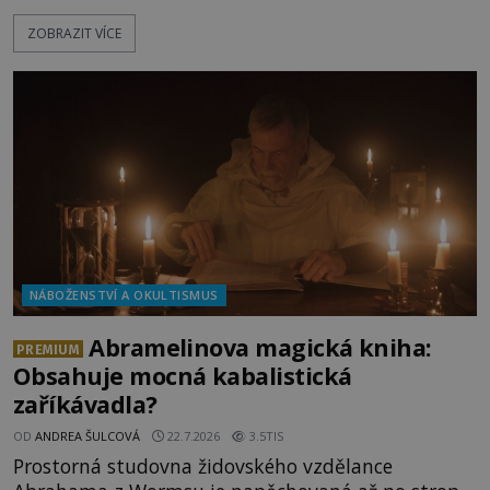
doopravdy představuje bůh, jemuž Římané říkají
ZOBRAZIT VÍCE
Bakchus? Mytologický příběh řeckého boha
Dionýsa není zrovna idylická pohádka. Bůh Zeus jej
zplodí se svou milenkou Semelou, což Diova žena
Héra nemůže nechat b
NÁBOŽENSTVÍ A OKULTISMUS
Abramelinova magická kniha:
PREMIUM
Obsahuje mocná kabalistická
zaříkávadla?
OD
ANDREA ŠULCOVÁ
22.7.2026
3.5TIS
Prostorná studovna židovského vzdělance