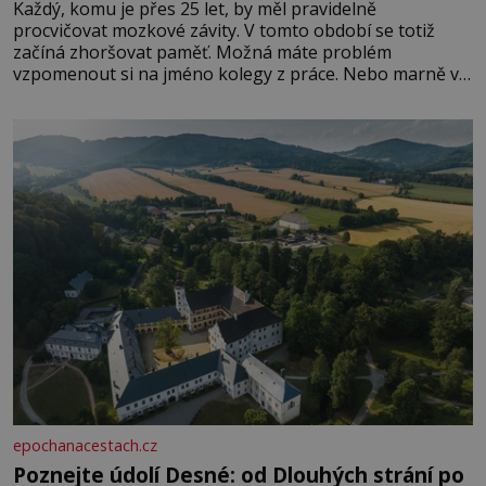
Každý, komu je přes 25 let, by měl pravidelně
procvičovat mozkové závity. V tomto období se totiž
začíná zhoršovat paměť. Možná máte problém
vzpomenout si na jméno kolegy z práce. Nebo marně v
paměti lovíte název knížky, kterou jste nedávno přečetli.
Je to opravdu tak, s věkem jako kdyby se paměť
rozhodla stávkovat. Cvičte
epochanacestach.cz
Poznejte údolí Desné: od Dlouhých strání po