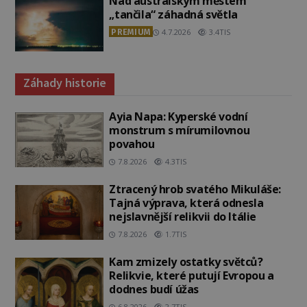
Nad australským městem
„tančila“ záhadná světla
PREMIUM
4.7.2026
3.4TIS
Záhady historie
Ayia Napa: Kyperské vodní
monstrum s mírumilovnou
povahou
7.8.2026
4.3TIS
Ztracený hrob svatého Mikuláše:
Tajná výprava, která odnesla
nejslavnější relikvii do Itálie
7.8.2026
1.7TIS
Kam zmizely ostatky světců?
Relikvie, které putují Evropou a
dodnes budí úžas
6.8.2026
2.7TIS