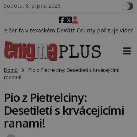
Sobota, 8. srpna 2026
eWitt County pořizuje video, na kterém před jeho vo
Domů
Pio z Pietrelciny: Desetiletí s krvácejícími
ranami!
Pio z Pietrelciny:
Desetiletí s krvácejícími
ranami!