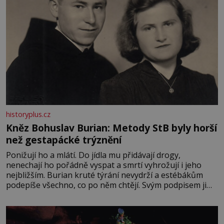
historyplus.cz
Kněz Bohuslav Burian: Metody StB byly horší
než gestapácké trýznění
Ponižují ho a mlátí. Do jídla mu přidávají drogy,
nenechají ho pořádně vyspat a smrtí vyhrožují i jeho
nejbližším. Burian kruté týrání nevydrží a estébákům
podepíše všechno, co po něm chtějí. Svým podpisem jim
potvrdí také to, že na něj během výslechů nikdo nevyvíjel
fyzický ani psychický nátlak. Syn brněnského řezníka
chce být knězem a