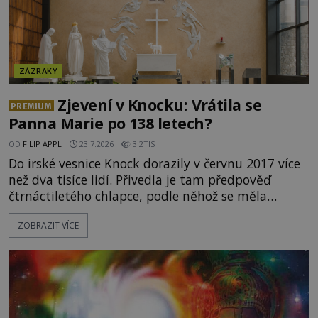
ZÁZRAKY
Zjevení v Knocku: Vrátila se
PREMIUM
Panna Marie po 138 letech?
OD
FILIP APPL
23.7.2026
3.2TIS
Do irské vesnice Knock dorazily v červnu 2017 více
než dva tisíce lidí. Přivedla je tam předpověď
čtrnáctiletého chlapce, podle něhož se měla
přesně ve tři hodiny odpoledne zjevit Panna Marie.
ZOBRAZIT VÍCE
Když slunce vystoupilo z mraků, část davu začala
křičet, že se na nebi odehrává zázrak. Splnilo se
chlapcovo proroctví, nebo poutníci spatřili pouze
neobvyklou hru světla? [gallery
ids="170530,170531,1705