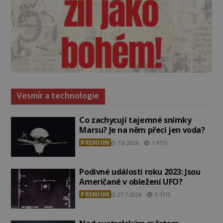
Vesmír a technologie
Co zachycují tajemné snímky
Marsu? Je na něm přeci jen voda?
PREMIUM
7.8.2026
1.6TIS
Podivné události roku 2023: Jsou
Američané v obležení UFO?
PREMIUM
27.7.2026
3.5TIS