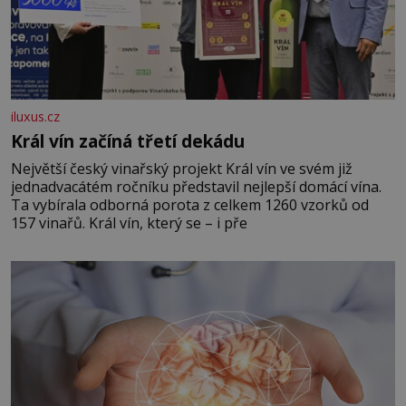
iluxus.cz
Král vín začíná třetí dekádu
Největší český vinařský projekt Král vín ve svém již
jednadvacátém ročníku představil nejlepší domácí vína.
Ta vybírala odborná porota z celkem 1260 vzorků od
157 vinařů. Král vín, který se – i pře