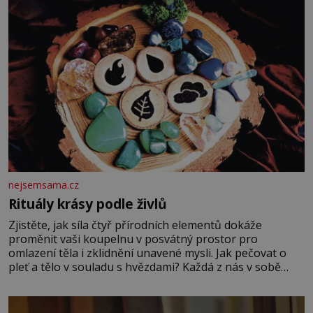
nejsemsama.cz
Rituály krásy podle živlů
Zjistěte, jak síla čtyř přírodních elementů dokáže
proměnit vaši koupelnu v posvátný prostor pro
omlazení těla i zklidnění unavené mysli. Jak pečovat o
pleť a tělo v souladu s hvězdami? Každá z nás v sobě
nese otisk vesmíru, který se projevuje nejen v naší
povaze, ale i v potřebách naší pokožky. Ohnivá znamení
Ženy narozené ve znamení Berana, Lva a Střelce v sobě