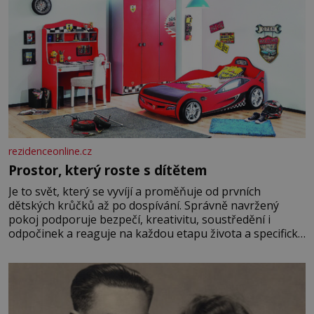
rezidenceonline.cz
Prostor, který roste s dítětem
Je to svět, který se vyvíjí a proměňuje od prvních
dětských krůčků až po dospívání. Správně navržený
pokoj podporuje bezpečí, kreativitu, soustředění i
odpočinek a reaguje na každou etapu života a specifické
potřeby dítěte. Pro nejmenší je klíčová jednoduchost,
měkkost a bezpečí, proto by pokoj miminka měl působit
především klidně a útulně. Předškolní věk je