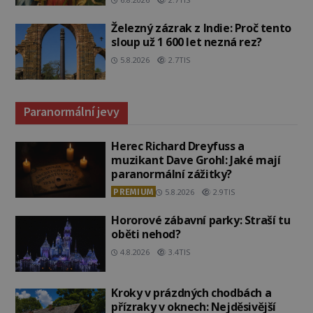
Železný zázrak z Indie: Proč tento
sloup už 1 600 let nezná rez?
5.8.2026
2.7TIS
Paranormální jevy
Herec Richard Dreyfuss a
muzikant Dave Grohl: Jaké mají
paranormální zážitky?
PREMIUM
5.8.2026
2.9TIS
Hororové zábavní parky: Straší tu
oběti nehod?
4.8.2026
3.4TIS
Kroky v prázdných chodbách a
přízraky v oknech: Nejděsivější