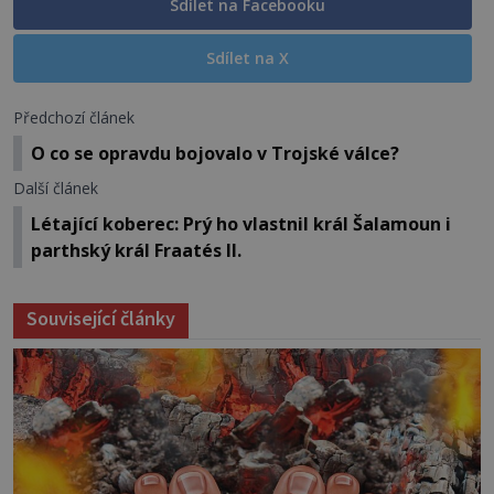
Sdílet na Facebooku
Sdílet na X
Předchozí článek
O co se opravdu bojovalo v Trojské válce?
Další článek
Létající koberec: Prý ho vlastnil král Šalamoun i
parthský král Fraatés II.
Související články