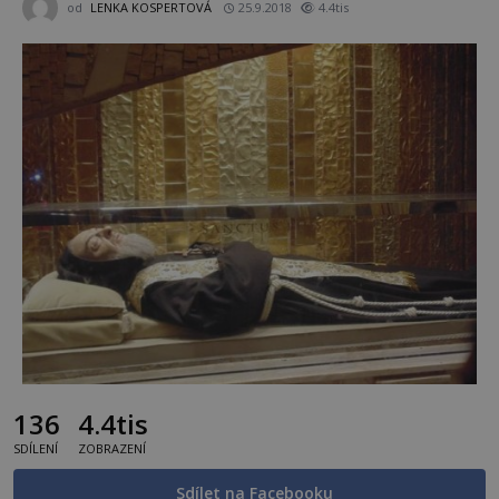
od
LENKA KOSPERTOVÁ
25.9.2018
4.4tis
136
4.4tis
SDÍLENÍ
ZOBRAZENÍ
Sdílet na Facebooku