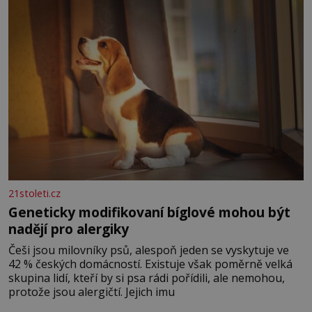
nesou žár, odvahu a neutuchající elán. Vaše
21stoleti.cz
Geneticky modifikovaní bíglové mohou být
nadějí pro alergiky
Češi jsou milovníky psů, alespoň jeden se vyskytuje ve
42 % českých domácností. Existuje však poměrně velká
skupina lidí, kteří by si psa rádi pořídili, ale nemohou,
protože jsou alergičtí. Jejich imu