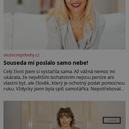
skutecnepribehy.cz
Souseda mi poslalo samo nebe!
Celý život jsem si vystačila sama. Až vážná nemoc mi
ukázala, že největším bohatstvím nejsou peníze ani
vlastní byt, ale člověk, který je ochotný podat pomocnou
ruku. Vždycky jsem byla spíš samotářka. Nepotřebovala
jsem kolem sebe partu kamarádek ani partnera. Stačily
mi knihy, práce a hlavně klid. Hned po studiích jsem
odešla z rodného města,