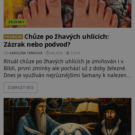
ZÁZRAKY
Chůze po žhavých uhlících:
PREMIUM
Zázrak nebo podvod?
OD
KAROLÍNA TRNKOVÁ
4.8.2026
3.2TIS
Rituál chůze po žhavých uhlících je zmiňován i v
Bibli, první zmínky ale pochází už z doby železné.
Dnes je využíván nejrůznějšími šamany k nalezení
spirituální síly či vnitřního klidu. Jak funguje a proč
ZOBRAZIT VÍCE
si při něm člověk nepopálí nohy, což bylo
objektivně dokázáno? Je na něm i něco
nadpřirozeného? Histori