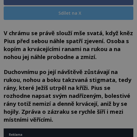
Sdílet na X
V chrámu se právě slouží mše svatá, když kněz
Pius před sebou náhle spatří zjevení. Osoba s
kopím a krvácejícími ranami na rukou a na
nohou jej náhle probodne a zmizí.
Duchovnímu po její návštěvě zůstávají na
rukou, nohou a boku takzvaná stigmata, tedy
rány, které Ježíš utrpěl na kříži. Pius se
rozhodne napsat svým nadřízeným, bolestivé
rány totiž nemizí a denně krvácejí, aniž by se
hojily. Zpráva o zázraku se rychle šíří i mezi
místními věřícími.
Reklama