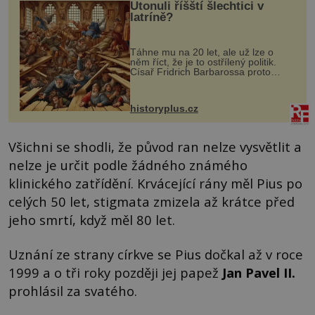
Utonuli říšští šlechtici v
latríně?
Táhne mu na 20 let, ale už lze o
něm říct, že je to ostřílený politik.
Císař Fridrich Barbarossa proto
posílá svého syna a dědice Jindřicha
VI. do Erfurtu, aby se stal
prostředníkem při řešení sporu m...
historyplus.cz
Všichni se shodli, že původ ran nelze vysvětlit a
nelze je určit podle žádného známého
klinického zatřídění. Krvácející rány měl Pius po
celých 50 let, stigmata zmizela až krátce před
jeho smrtí, když měl 80 let.
Uznání ze strany církve se Pius dočkal až v roce
1999 a o tři roky později jej papež
Jan Pavel II.
prohlásil za svatého.