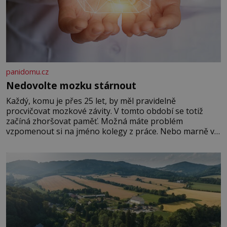
panidomu.cz
Nedovolte mozku stárnout
Každý, komu je přes 25 let, by měl pravidelně
procvičovat mozkové závity. V tomto období se totiž
začíná zhoršovat paměť. Možná máte problém
vzpomenout si na jméno kolegy z práce. Nebo marně v
paměti lovíte název knížky, kterou jste nedávno přečetli.
Je to opravdu tak, s věkem jako kdyby se paměť
rozhodla stávkovat. Cvičte