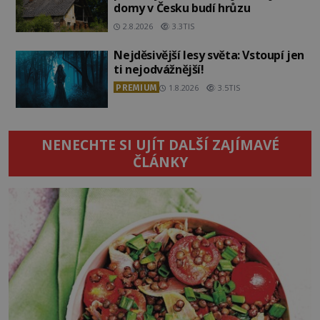
domy v Česku budí hrůzu
2.8.2026
3.3TIS
Nejděsivější lesy světa: Vstoupí jen
ti nejodvážnější!
PREMIUM
1.8.2026
3.5TIS
NENECHTE SI UJÍT DALŠÍ ZAJÍMAVÉ
ČLÁNKY