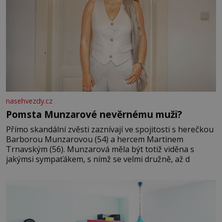
nasehvezdy.cz
Pomsta Munzarové nevěrnému muži?
Přímo skandální zvěsti zaznívají ve spojitosti s herečkou
Barborou Munzarovou (54) a hercem Martinem
Trnavským (56). Munzarová měla být totiž viděna s
jakýmsi sympaťákem, s nímž se velmi družně, až d