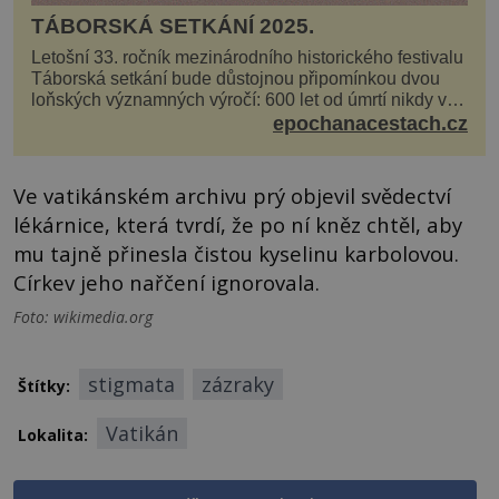
TÁBORSKÁ SETKÁNÍ 2025.
Letošní 33. ročník mezinárodního historického festivalu
Táborská setkání bude důstojnou připomínkou dvou
loňských významných výročí: 600 let od úmrtí nikdy v
poli neporaženého hejtmana Jana Žižky z Tr...
epochanacestach.cz
Ve vatikánském archivu prý objevil svědectví
lékárnice, která tvrdí, že po ní kněz chtěl, aby
mu tajně přinesla čistou kyselinu karbolovou.
Církev jeho nařčení ignorovala.
Foto: wikimedia.org
stigmata
zázraky
Štítky:
Vatikán
Lokalita: