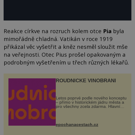
Reakce církve na rozruch kolem otce
Pia
byla
mimořádně chladná. Vatikán v roce 1919
přikázal věc vyšetřit a kněz nesměl sloužit mše
na veřejnosti. Otec Pius prošel opakovaným a
podrobným vyšetřením u třech různých lékařů.
ROUDNICKÉ VINOBRANÍ
Letos poprvé podle nového konceptu
– přímo v historickém jádru města a
pro všechny zcela zdarma. Hlavní
program se odehraje na Karlově a
Husově náměstí. Návštěvníci se
mohou těšit na víno, burčák, pes...
epochanacestach.cz