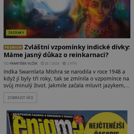
ZÁZRAKY
Zvláštní vzpomínky indické dívky:
PREMIUM
Máme jasný důkaz o reinkarnaci?
OD
FRANTIŠEK VLČEK
20.7.2026
2.9TIS
Indka Swarnlata Mishra se narodila v roce 1948 a
když jí byly tři roky, tak se zmínila o vzpomínce na
svůj minulý život. Jakmile začala mluvit jazykem,
který nikdo nezná, začali rodiče její podivné
ZOBRAZIT VÍCE
chování brát vážně. Je snad důkazem reinkarnace?
Swarnlata Mishra se narodila v Indii v roce 1948.
Na první pohled se zdá, že to bu