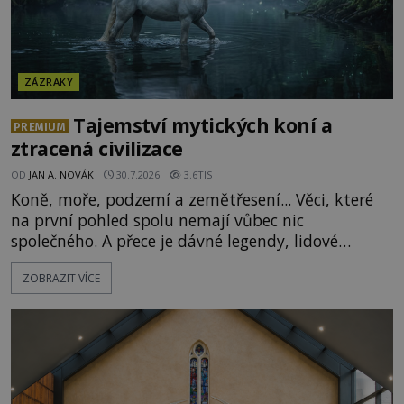
ZÁZRAKY
Tajemství mytických koní a
PREMIUM
ztracená civilizace
OD
JAN A. NOVÁK
30.7.2026
3.6TIS
Koně, moře, podzemí a zemětřesení... Věci, které
na první pohled spolu nemají vůbec nic
společného. A přece je dávné legendy, lidové
pohádky i podvědomí psychicky nemocných lidí
ZOBRAZIT VÍCE
podivným způsobem vzájemně propojují. Je
možné, že tato záhadná spojitost ukrývá nějaké
tajemství pocházející ze samých počátků lidské
civilizace? Nebo dokonce z temných vod minulosti
ještě mnohem hlubších? [g