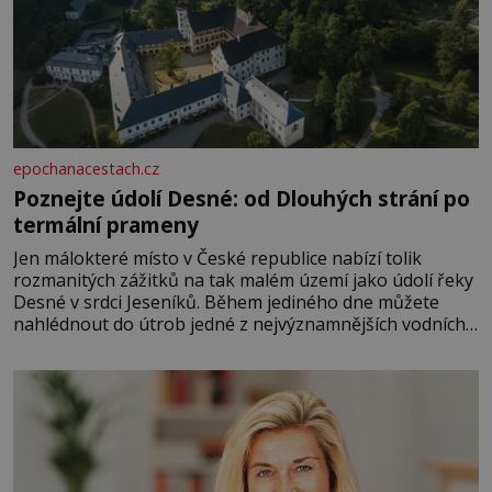
epochanacestach.cz
Poznejte údolí Desné: od Dlouhých strání po
termální prameny
Jen málokteré místo v České republice nabízí tolik
rozmanitých zážitků na tak malém území jako údolí řeky
Desné v srdci Jeseníků. Během jediného dne můžete
nahlédnout do útrob jedné z nejvýznamnějších vodních
elektráren v Evropě, vydat se na horské hřebeny, projet
se na koloběžce a den zakončit poznáváním památek ve
Velkých Losinách nebo v termálním