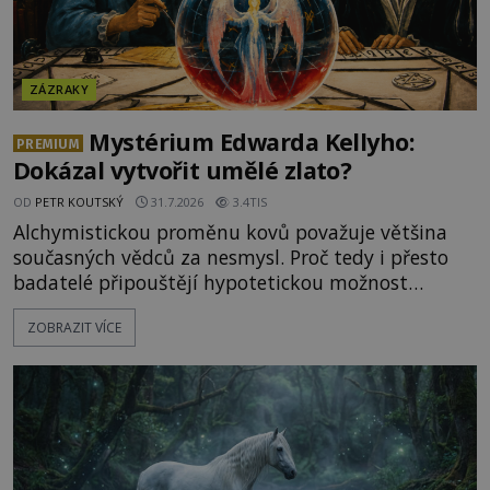
ZÁZRAKY
Mystérium Edwarda Kellyho:
PREMIUM
Dokázal vytvořit umělé zlato?
OD
PETR KOUTSKÝ
31.7.2026
3.4TIS
Alchymistickou proměnu kovů považuje většina
současných vědců za nesmysl. Proč tedy i přesto
badatelé připouštějí hypotetickou možnost
transmutace? Mohl její podstatu odhalit anglický
ZOBRAZIT VÍCE
alchymista, vědec a dobrodruh Edward Kelly?
Shromážděný dav napětím téměř nedýchá.
Měšťané pozorují konání muže, který se stává
nesmrtelnou legendou již během