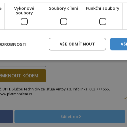
é
Výkonové
Soubory cílení
Funkční soubory
soubory
to článek, můžete tak učinit zasláním jediné SMS.
terý opíšete do následujícího okénka a kliknutím na
tko jej odemknete.
ODROBNOSTI
VŠE ODMÍTNOUT
VŠ
CLANEK" odešlete na číslo
903 33 20
.
EMKNOUT KÓDEM
DPH. Službu technicky zajišťuje Airtoy a.s. Infolinka: 602 777 555,
ww.platmobilem.cz
Sdílet na X