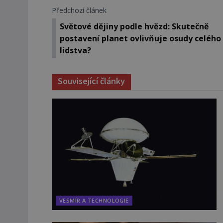
Předchozí článek
Světové dějiny podle hvězd: Skutečně
postavení planet ovlivňuje osudy celého
lidstva?
Související články
VESMÍR A TECHNOLOGIE