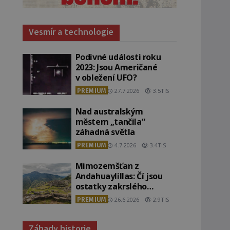
Vesmír a technologie
Podivné události roku
2023: Jsou Američané
v obležení UFO?
PREMIUM
27.7.2026
3.5TIS
Nad australským
městem „tančila“
záhadná světla
PREMIUM
4.7.2026
3.4TIS
Mimozemšťan z
Andahuaylillas: Čí jsou
ostatky zakrslého
stvoření s ohromnou
PREMIUM
26.6.2026
2.9TIS
lebkou?
Záhady historie