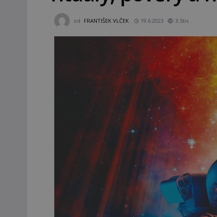
od
FRANTIŠEK VLČEK
19.6.2023
3.5tis