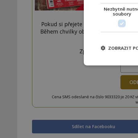
Nezbytně nutn
soubory
Pokud si přejete odemknout pouze ten
Během chvilky obdržíte číselný kód, k
tlačí
ZOBRAZIT P
Zprávu ve tvaru "CTU 
OD
Cena SMS odeslané na číslo 9033320 je 20 Kč vč. 
w
Sdílet na Facebooku