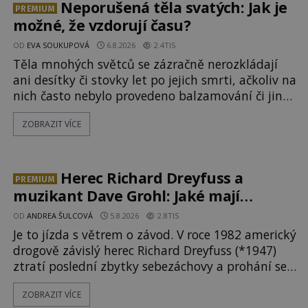
připomínající lidskou tvář. NASA (Národní úřad
Neporušená těla svatých: Jak je
PREMIUM
možné, že vzdorují času?
OD
EVA SOUKUPOVÁ
6.8.2026
2.4TIS
Těla mnohých světců se zázračně nerozkládají
ani desítky či stovky let po jejich smrti, ačkoliv na
nich často nebylo provedeno balzamování či jiné
pokusy o konzervaci. Neporušené ostatky bývají
ZOBRAZIT VÍCE
považovány za důkaz svatosti zemřelých. Jaké
tajemné síly těla významných náboženských
osobností ochraňují? Na hřbitově u kláštera
Milosrdných
Herec Richard Dreyfuss a
PREMIUM
muzikant Dave Grohl: Jaké mají
paranormální zážitky?
OD
ANDREA ŠULCOVÁ
5.8.2026
2.8TIS
Je to jízda s větrem o závod. V roce 1982 americký
drogově závislý herec Richard Dreyfuss (*1947)
ztratí poslední zbytky sebezáchovy a prohání se
po silnicích ve svém mercedesu jako utržený ze
ZOBRAZIT VÍCE
řetězu. Vše vyvrcholí katastrofou, když to