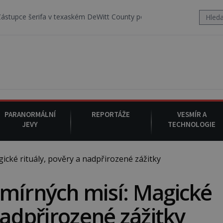
v texaském DeWitt County pořizuje video, na kterém před jeho vozem
PARANORMÁLNÍ
REPORTÁŽE
VESMÍR A
JEVY
TECHNOLOGIE
cké rituály, pověry a nadpřirozené zážitky
smírných misí: Magické
nadpřirozené zážitky