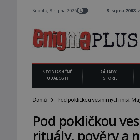
Sobota, 8. srpna 2026
8. srpna 2008
: Zástupce šerifa 
NEOBJASNĚNÉ
ZÁHADY
UDÁLOSTI
HISTORIE
Domů
Pod pokličkou vesmírných misí: Magi
Pod pokličkou ve
rituály, pověry a 