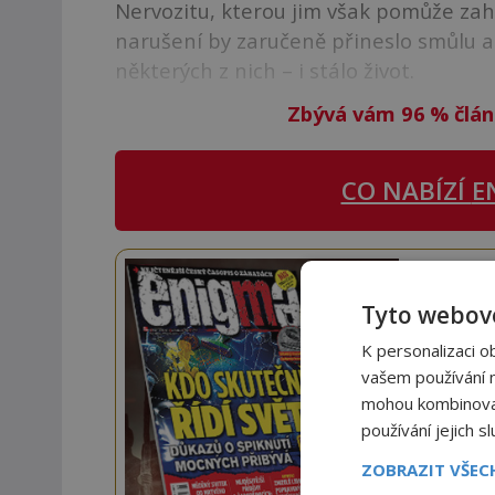
Nervozitu, kterou jim však pomůže zahn
narušení by zaručeně přineslo smůlu a
některých z nich – i stálo život.
Zbývá vám 96
%
člán
CO NABÍZÍ
E
Staňte
Tyto webové
Navíc
K personalizaci o
vašem používání na
mohou kombinovat 
používání jejich s
ZOBRAZIT VŠE