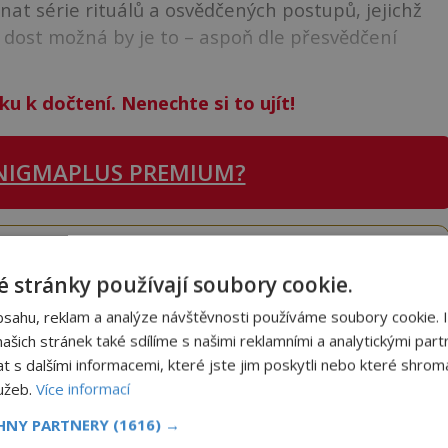
at série rituálů a osvědčených postupů, jejichž
 dost možná by je to – aspoň dle přesvědčení
ku k dočtení. Nenechte si to ujít!
NIGMAPLUS PREMIUM?
 se naším
Premium
čtenářem a
odemkněte
si tento
i
tisíce
dalších
skvělých článků
.
 stránky používají soubory cookie.
 od nás obdržíte i celou řadu
hodnotných bonusů
!
bsahu, reklam a analýze návštěvnosti používáme soubory cookie. 
šich stránek také sdílíme s našimi reklamními a analytickými partn
s dalšími informacemi, které jste jim poskytli nebo které shromá
ODEMKNOUT ČLÁNEK
lužeb.
Více informací
CHNY PARTNERY
(1616) →