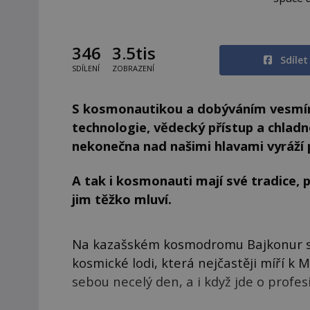
346
3.5tis
Sdíle
SDÍLENÍ
ZOBRAZENÍ
S kosmonautikou a dobýváním vesmíru
technologie, vědecký přístup a chladn
nekonečna nad našimi hlavami vyráží 
A tak i kosmonauti mají své tradice, p
jim těžko mluví.
Na kazašském kosmodromu Bajkonur se 
kosmické lodi, která nejčastěji míří k
sebou necelý den, a i když jde o profesi