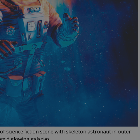
n of science fiction scene with skeleton astronaut in outer
amid glowing galaxies