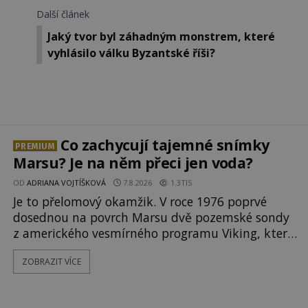
Další článek
Jaký tvor byl záhadným monstrem, které
vyhlásilo válku Byzantské říši?
Co zachycují tajemné snímky
PREMIUM
Marsu? Je na něm přeci jen voda?
OD
ADRIANA VOJTÍŠKOVÁ
7.8.2026
1.3TIS
Je to přelomový okamžik. V roce 1976 poprvé
dosednou na povrch Marsu dvě pozemské sondy
z amerického vesmírného programu Viking, které
jsou schopny pořídit fotografie záhadami
ZOBRAZIT VÍCE
opředené rudé planety. Viking 1 zde zaznamená
něco naprosto nečekaného. V marsovské oblasti
zvané Cydonie totiž zachytí podivný útvar