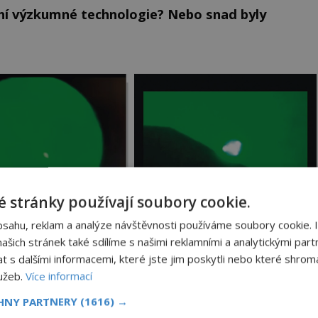
dní výzkumné technologie? Nebo snad byly
 stránky používají soubory cookie.
bsahu, reklam a analýze návštěvnosti používáme soubory cookie. 
šich stránek také sdílíme s našimi reklamními a analytickými partn
s dalšími informacemi, které jste jim poskytli nebo které shromá
lužeb.
Více informací
CHNY PARTNERY
(1616) →