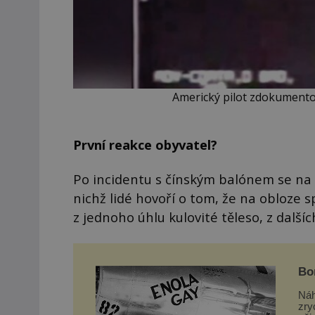
Americký pilot zdokumentov
První reakce obyvatel?
Po incidentu s čínským balónem se na 
nichž lidé hovoří o tom, že na obloze s
z jednoho úhlu kulovité těleso, z dalšíc
Bo
vst
Náh
zry