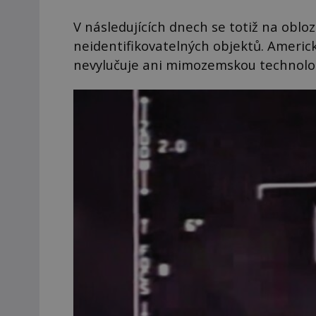
V následujících dnech se totiž na obl
neidentifikovatelných objektů. Americk
nevylučuje ani mimozemskou technolog