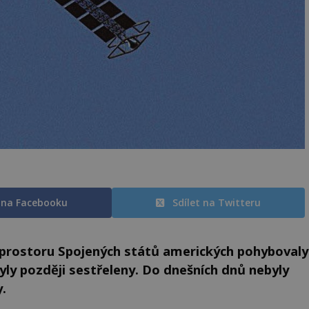
t na Facebooku
Sdílet na Twitteru
prostoru Spojených států amerických pohybovaly
yly později sestřeleny. Do dnešních dnů nebyly
y.