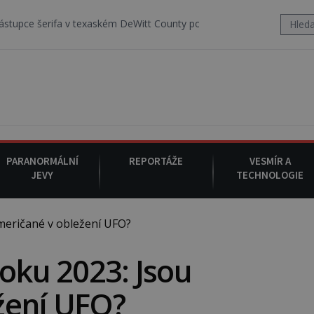
v texaském DeWitt County pořizuje video, na kterém před jeho vozem 
PARANORMÁLNÍ
REPORTÁŽE
VESMÍR A
JEVY
TECHNOLOGIE
meričané v obležení UFO?
roku 2023: Jsou
žení UFO?