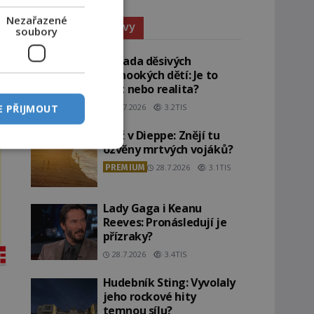
Nezařazené
Paranormální jevy
soubory
Záhada děsivých
černookých dětí: Je to
žert nebo realita?
29.7.2026
3.2TIS
E PŘIJMOUT
Pláž v Dieppe: Znějí tu
ozvěny mrtvých vojáků?
PREMIUM
28.7.2026
3.1TIS
Lady Gaga i Keanu
Reeves: Pronásledují je
přízraky?
28.7.2026
3.4TIS
Hudebník Sting: Vyvolaly
jeho rockové hity
temnou sílu?