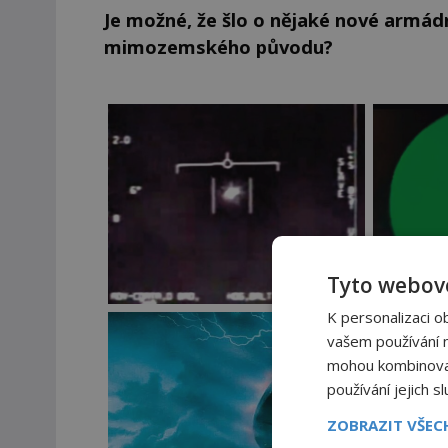
Je možné, že šlo o nějaké nové armá
mimozemského původu?
Tyto webové
K personalizaci o
vašem používání na
mohou kombinovat 
používání jejich s
ZOBRAZIT VŠE