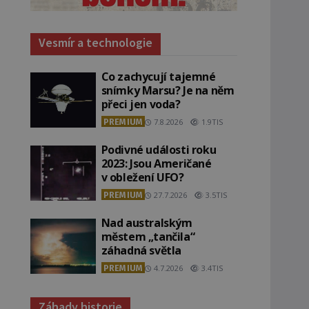
Vesmír a technologie
Co zachycují tajemné
snímky Marsu? Je na něm
přeci jen voda?
PREMIUM
7.8.2026
1.9TIS
Podivné události roku
2023: Jsou Američané
v obležení UFO?
PREMIUM
27.7.2026
3.5TIS
Nad australským
městem „tančila“
záhadná světla
PREMIUM
4.7.2026
3.4TIS
Záhady historie