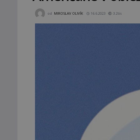
od
MIROSLAV OLIVÍK
16.6.2023
3.2tis