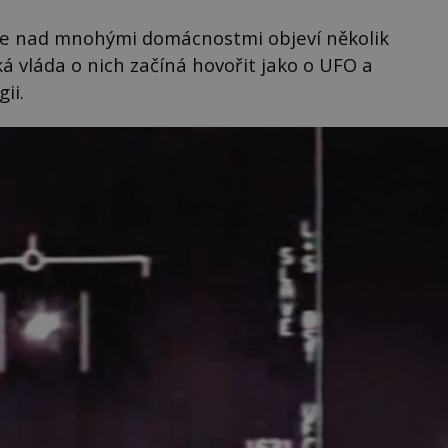
oze nad mnohými domácnostmi objeví několik
á vláda o nich začíná hovořit jako o UFO a
ii.