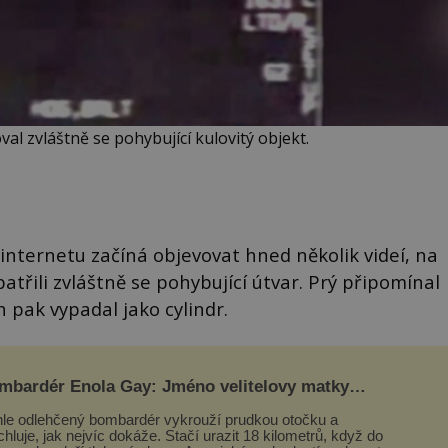
al zvláštně se pohybující kulovitý objekt.
internetu začíná objevovat hned několik videí, na
patřili zvláštně se pohybující útvar. Prý připomínal
h pak vypadal jako cylindr.
mbardér Enola Gay: Jméno velitelovy matky
oupilo do dějin
le odlehčený bombardér vykrouží prudkou otočku a
chluje, jak nejvíc dokáže. Stačí urazit 18 kilometrů, když do