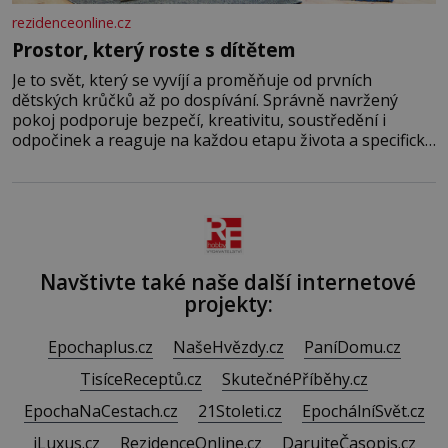
rezidenceonline.cz
Prostor, který roste s dítětem
Je to svět, který se vyvíjí a proměňuje od prvních
dětských krůčků až po dospívání. Správně navržený
pokoj podporuje bezpečí, kreativitu, soustředění i
odpočinek a reaguje na každou etapu života a specifické
potřeby dítěte. Pro nejmenší je klíčová jednoduchost,
měkkost a bezpečí, proto by pokoj miminka měl působit
především klidně a útulně. Předškolní věk je
Navštivte také naše další internetové
projekty:
Epochaplus.cz
NašeHvězdy.cz
PaníDomu.cz
TisíceReceptů.cz
SkutečnéPříběhy.cz
EpochaNaCestach.cz
21Stoleti.cz
EpochálníSvět.cz
iLuxus.cz
RezidenceOnline.cz
DarujteČasopis.cz