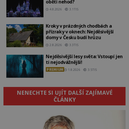
oběti nehod?
4.8.2026
3.1TIS
Kroky v prázdných chodbách a
přízraky v oknech: Nejděsivější
domy v Česku budí hrůzu
2.8.2026
3.3TIS
Nejděsivější lesy světa: Vstoupí jen
ti nejodvážnější!
PREMIUM
1.8.2026
3.5TIS
NENECHTE SI UJÍT DALŠÍ ZAJÍMAVÉ
ČLÁNKY