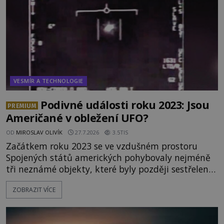
VESMÍR A TECHNOLOGIE
Podivné události roku 2023: Jsou
PREMIUM
Američané v obležení UFO?
OD
MIROSLAV OLIVÍK
27.7.2026
3.5TIS
Začátkem roku 2023 se ve vzdušném prostoru
Spojených států amerických pohybovaly nejméně
tři neznámé objekty, které byly později sestřeleny.
Do dnešních dnů nebyly trosky těchto létajících
ZOBRAZIT VÍCE
těles objeveny. Je možné, že šlo o nějaké nové
armádní výzkumné technologie? Nebo snad byly
mimozemského původu? Dne 4. února roku 2023