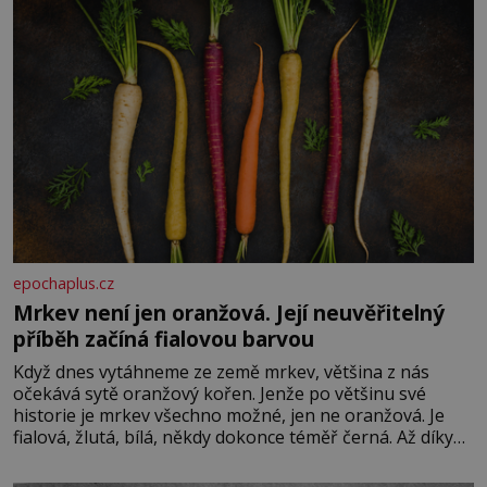
epochaplus.cz
Mrkev není jen oranžová. Její neuvěřitelný
příběh začíná fialovou barvou
Když dnes vytáhneme ze země mrkev, většina z nás
očekává sytě oranžový kořen. Jenže po většinu své
historie je mrkev všechno možné, jen ne oranžová. Je
fialová, žlutá, bílá, někdy dokonce téměř černá. Až díky
stovkám let pečlivého šlechtění se z ní stává zelenina,
bez které si českou zahradu ani nedokážeme představit.