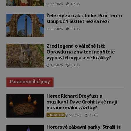
6.8.2026
1.7TIS
Železný zázrak z Indie: Proč tento
sloup už 1 600 let nezná rez?
5.8.2026
2.3TIS
Zrod legend o válečné lsti:
Opravdu na zmatení nepřítele
vypouštěli vypasené králíky?
3.8.2026
3.3TIS
Paranormální jevy
Herec Richard Dreyfuss a
muzikant Dave Grohl: Jaké mají
paranormální zážitky?
PREMIUM
5.8.2026
2.4TIS
Hororové zábavní parky: Straší tu