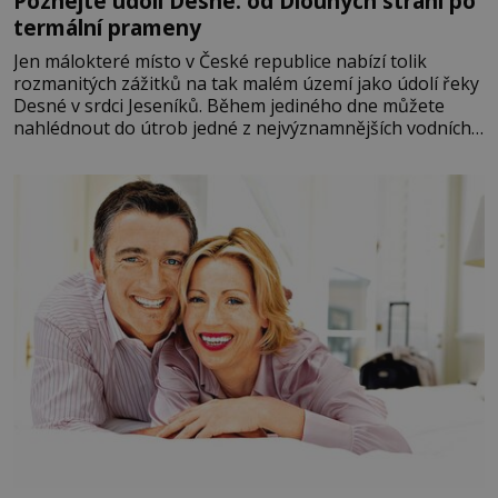
Poznejte údolí Desné: od Dlouhých strání po
termální prameny
Jen málokteré místo v České republice nabízí tolik
rozmanitých zážitků na tak malém území jako údolí řeky
Desné v srdci Jeseníků. Během jediného dne můžete
nahlédnout do útrob jedné z nejvýznamnějších vodních
elektráren v Evropě, vydat se na horské hřebeny, projet
se na koloběžce a den zakončit poznáváním památek ve
Velkých Losinách nebo v termálním