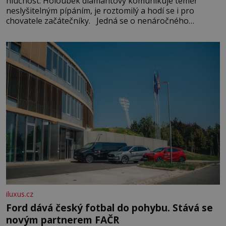
hlučnost. Holoubek diamantový komunikuje téměř
neslyšitelným pípáním, je roztomilý a hodí se i pro
chovatele začátečníky. Jedná se o nenáročného
klidného ptáčka, který většinu dne jen posedává. Hodně
času tráví na zemi, kde sbírá zbytky semínek Jeho
domovinou je prakticky celá Austrálie s výjimkou
pobřežní oblasti.
iluxus.cz
Ford dává český fotbal do pohybu. Stává se
novým partnerem FAČR