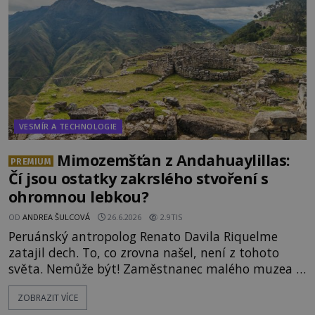
záznam okamžitě rozpoutal deb
VESMÍR A TECHNOLOGIE
Mimozemšťan z Andahuaylillas:
PREMIUM
Čí jsou ostatky zakrslého stvoření s
ohromnou lebkou?
OD
ANDREA ŠULCOVÁ
26.6.2026
2.9TIS
Peruánský antropolog Renato Davila Riquelme
zatajil dech. To, co zrovna našel, není z tohoto
světa. Nemůže být! Zaměstnanec malého muzea v
peruánském městečku Andahuaylillas nedaleko
ZOBRAZIT VÍCE
legendárního Cuzca pomalu sestupuje z posvátné