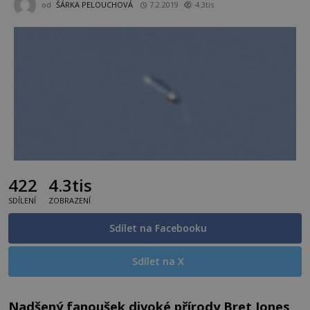
od
ŠÁRKA PELOUCHOVÁ
7.2.2019
4.3tis
422
4.3tis
SDÍLENÍ
ZOBRAZENÍ
Sdílet na Facebooku
Sdílet na X
Nadšený fanoušek divoké přírody Bret Jones