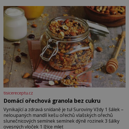
posypání Postup: Oddělte žloutky od bílků. Žloutky
vyšlehejte s cukrem do světlé pěny a postupně do nich
vmíchejte mascarpone, aby vznikl hladký
tisicereceptu.cz
Domácí ořechová granola bez cukru
Vynikající a zdravá snídaně je tu! Suroviny Vždy 1 šálek –
neloupaných mandlí kešu ořechů vlašských ořechů
slunečnicových semínek semínek dýně rozinek 3 šálky
ovesných vloček 1 lžíce mlet