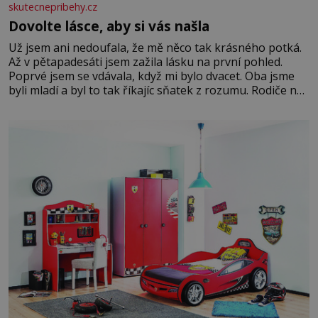
skutecnepribehy.cz
Dovolte lásce, aby si vás našla
Už jsem ani nedoufala, že mě něco tak krásného potká.
Až v pětapadesáti jsem zažila lásku na první pohled.
Poprvé jsem se vdávala, když mi bylo dvacet. Oba jsme
byli mladí a byl to tak říkajíc sňatek z rozumu. Rodiče nás
dali dohromady, Toník byl dobře zaopatřený mladý muž.
Manželství nám oběma moc nesvědčilo, brzy jsme zjistili,
že