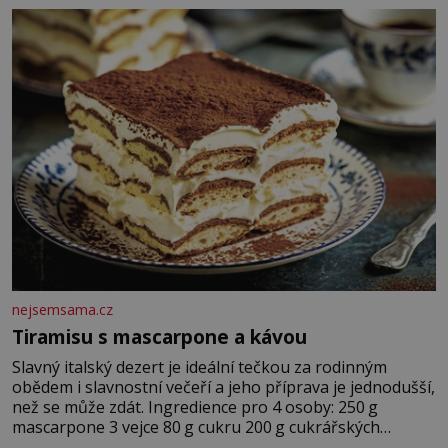
krutý. Jeho činy budí hrůzu ještě dlouho po jeho smrti
nejsemsama.cz
Tiramisu s mascarpone a kávou
Slavný italský dezert je ideální tečkou za rodinným
obědem i slavnostní večeří a jeho příprava je jednodušší,
než se může zdát. Ingredience pro 4 osoby: 250 g
mascarpone 3 vejce 80 g cukru 200 g cukrářských
piškotů 250 ml silné kávy 2 lžíce amaretta kakao na