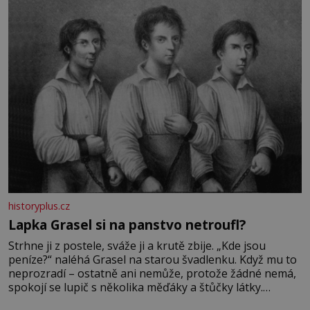
Její příběh je
historyplus.cz
Lapka Grasel si na panstvo netroufl?
Strhne ji z postele, sváže ji a krutě zbije. „Kde jsou
peníze?“ naléhá Grasel na starou švadlenku. Když mu to
neprozradí – ostatně ani nemůže, protože žádné nemá,
spokojí se lupič s několika měďáky a štůčky látky.
Zraněná žena pár dní nato umírá. Je to muž nebývale