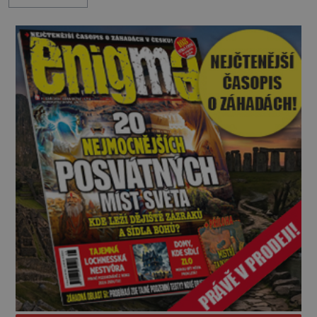
představa může znít jako námět sci-fi filmu, ve
skutečnosti však jde o seriózní filozofickou hypoté