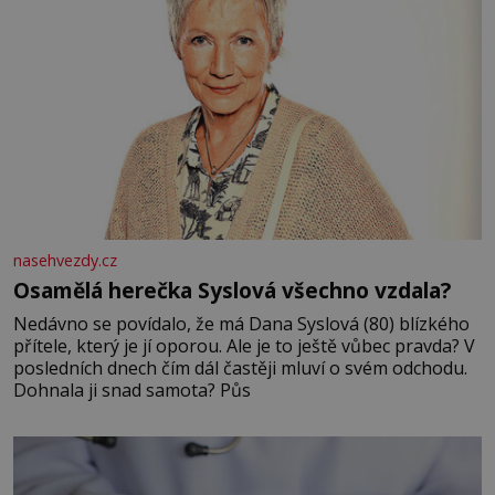
nasehvezdy.cz
Osamělá herečka Syslová všechno vzdala?
Nedávno se povídalo, že má Dana Syslová (80) blízkého
přítele, který je jí oporou. Ale je to ještě vůbec pravda? V
posledních dnech čím dál častěji mluví o svém odchodu.
Dohnala ji snad samota? Půs