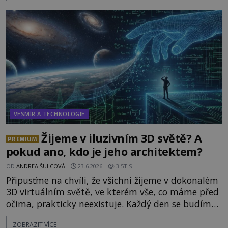
skrze reality do paralelních světů? O všech těchto
možnostech již desítky let vzrušeně diskutují
vědci, ufologo
VESMÍR A TECHNOLOGIE
Žijeme v iluzivním 3D světě? A
PREMIUM
pokud ano, kdo je jeho architektem?
OD
ANDREA ŠULCOVÁ
23.6.2026
3.5TIS
Připusťme na chvíli, že všichni žijeme v dokonalém
3D virtuálním světě, ve kterém vše, co máme před
očima, prakticky neexistuje. Každý den se budíme
do počítačové simulace, která je do určité míry k
ZOBRAZIT VÍCE
nerozeznání od skutečného světa. Tato