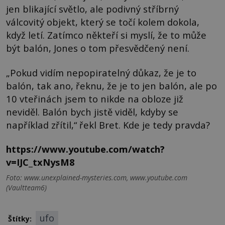
jen blikající světlo, ale podivný stříbrný
válcovitý objekt, který se točí kolem dokola,
když letí. Zatímco někteří si myslí, že to může
být balón, Jones o tom přesvědčený není.
„Pokud vidím nepopiratelný důkaz, že je to
balón, tak ano, řeknu, že je to jen balón, ale po
10 vteřinách jsem to nikde na obloze již
neviděl. Balón bych jistě viděl, kdyby se
například zřítil,“ řekl Bret. Kde je tedy pravda?
https://www.youtube.com/watch?
v=IJC_txNysM8
Foto: www.unexplained-mysteries.com, www.youtube.com
(Vaultteam6)
ufo
Štítky: