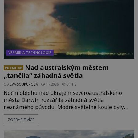
vydává
VESMÍR A TECHNOLOGIE
Nad australským městem
PREMIUM
„tančila“ záhadná světla
OD
EVA SOUKUPOVÁ
4.7.2026
3.4TIS
Noční oblohu nad okrajem severoaustralského
města Darwin rozzářila záhadná světla
neznámého původu. Modré světelné koule byly
viditelné nejméně dvacet minut, během nichž se
ZOBRAZIT VÍCE
opakovaně objevovaly a zase mizely. Svědek, který
úkaz zachytil na mobilní telefon, se domnívá, že
mohlo jít o návštěvu ze světa duchů. Záhadný