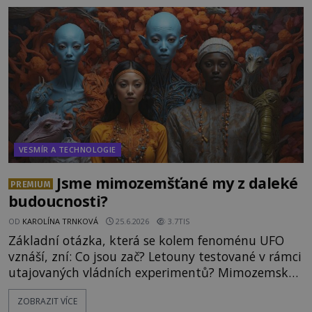
hory Apu a přemýšlí, jak s touto zprávou naloží.
Právě nalezl ostatky dvou mimozemšťanů! Vědci
nad nálezem kroutí hlavou. Už na
VESMÍR A TECHNOLOGIE
Jsme mimozemšťané my z daleké
PREMIUM
budoucnosti?
OD
KAROLÍNA TRNKOVÁ
25.6.2026
3.7TIS
Základní otázka, která se kolem fenoménu UFO
vznáší, zní: Co jsou zač? Letouny testované v rámci
utajovaných vládních experimentů? Mimozemské
vesmírné lodě plnící na Zemi nám neznámý úkol?
ZOBRAZIT VÍCE
Skokani mezi dimenzemi, putující po mostech