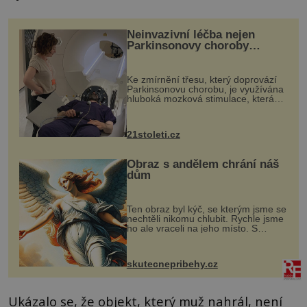
Neinvazivní léčba nejen
Parkinsonovy choroby
pomocí ultrazvukové
„helmy“
Ke zmírnění třesu, který doprovází
Parkinsonovu chorobu, je využívána
hluboká mozková stimulace, která
však vyžaduje vysoce invazivní
zákrok. Ultrazvuk zase není vhodný
k dostatečně přesnému zacílení ...
21stoleti.cz
Obraz s andělem chrání náš
dům
Ten obraz byl kýč, se kterým jsme se
nechtěli nikomu chlubit. Rychle jsme
ho ale vraceli na jeho místo. S
manželem Vaškem jsme si pořídili
chaloupku, takový domek na severu
Čech, kde jsme si naplánova...
skutecnepribehy.cz
Ukázalo se, že objekt, který muž nahrál, není