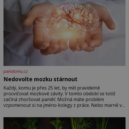
panidomu.cz
Nedovolte mozku stárnout
Každý, komu je přes 25 let, by měl pravidelně
procvičovat mozkové závity. V tomto období se totiž
začíná zhoršovat paměť. Možná máte problém
vzpomenout si na jméno kolegy z práce. Nebo marně v
paměti lovíte název knížky, kterou jste nedávno přečetli.
Je to opravdu tak, s věkem jako kdyby se paměť
rozhodla stávkovat. Cvičte