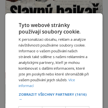
Tyto webové stránky
používají soubory cookie.
K personalizaci obsahu, reklam a analýze
návštěvnosti používáme soubory cookie.
Informace o vašem používání našich
stránek také sdílíme s našimi reklamními a
analytickými partnery, kteří je mohou
kombinovat s dalšími informacemi, které
Vesmír a technologie
jste jim poskytli nebo které shromáždili při
vašem používání jejich služeb.
Více
Svět jako počítačová simulace!
informací
Žijeme v Matrixu?
ZOBRAZIT VŠECHNY PARTNERY
(1616)
16.6.2026
3.2TIS
→