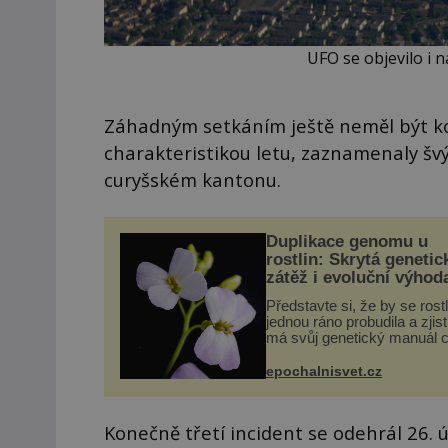
UFO se objevilo i 
Záhadným setkáním ještě neměl být ko
charakteristikou letu, zaznamenaly šv
curyšském kantonu.
Duplikace genomu u
rostlin: Skrytá genetic
zátěž i evoluční výhod
Představte si, že by se rost
jednou ráno probudila a zjist
má svůj genetický manuál c
dvakrát. Přesně to se obča
přírodě stane – a podle nov
epochalnisvet.cz
výzkumu to může být pro d
vstupenka...
Konečně třetí incident se odehrál 26.