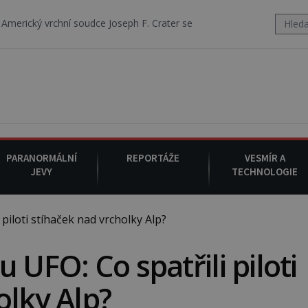
oudce Joseph F. Crater se 6. srpna 1930 navečeří ve své oblíbené resta
PARANORMÁLNÍ
REPORTÁŽE
VESMÍR A
JEVY
TECHNOLOGIE
piloti stíhaček nad vrcholky Alp?
 UFO: Co spatřili piloti
olky Alp?