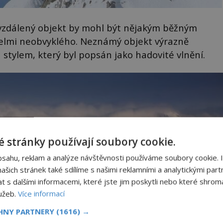
e vzdálený objekt by mohl být nějakým běžným
velmi neobvyklého. Neznámý objekt výrazně
u stylem, který byl popsán jako hadovité vlnění.
 stránky používají soubory cookie.
bsahu, reklam a analýze návštěvnosti používáme soubory cookie. 
šich stránek také sdílíme s našimi reklamními a analytickými partn
s dalšími informacemi, které jste jim poskytli nebo které shromá
lužeb.
Více informací
CHNY PARTNERY
(1616) →