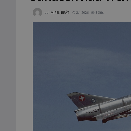
od
MIREK BRÁT
2.1.2026
3.3tis