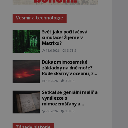
Vesmír a technologie
Svět jako počítačová
simulace! Žijeme v
Matrixu?
16.6.2026
3.2TIS
Důkaz mimozemské
základny na dně moře?
Rudé skvrny v oceánu, ze
kterých srší blesky!
8.6.2026
3.0TIS
Setkal se geniální malíř a
vynálezce s
mimozemšťany a
vstoupil do jiné dimenze?
7.6.2026
3.3TIS
Záhady historie