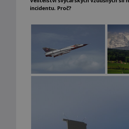
Velitelství švýcarských vzdušných sil 
incidentu. Proč?