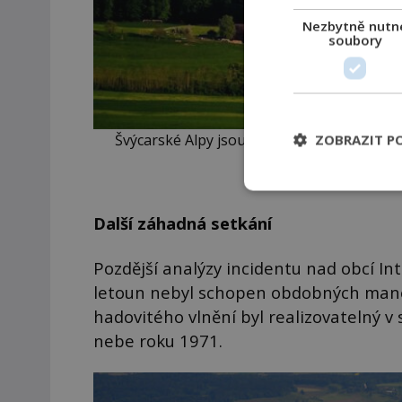
Nezbytně nutn
soubory
Švýcarské Alpy jsou již dlouhou dobu v hle
ZOBRAZIT P
konce
Další záhadná setkání
Pozdější analýzy incidentu nad obcí In
letoun nebyl schopen obdobných manév
hadovitého vlnění byl realizovatelný v
nebe roku 1971.