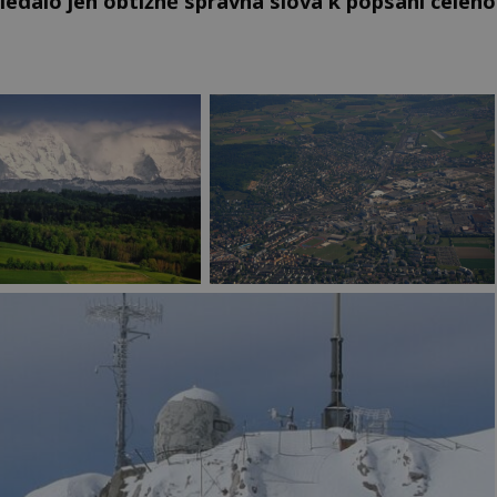
hledalo jen obtížně správná slova k popsání celého