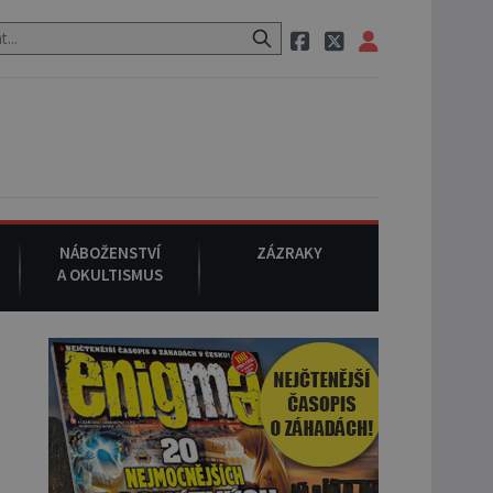
uraci, pak si na ulici zavolá taxi, nasedne do něj a už ho nikdy nikd
NÁBOŽENSTVÍ
ZÁZRAKY
A OKULTISMUS