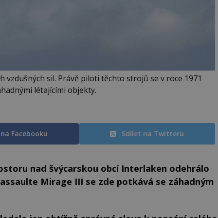
 vzdušných sil. Právě piloti těchto strojů se v roce 1971
áhadnými létajícími objekty.
t na Facebooku
Sdílet na Twitteru
storu nad švýcarskou obcí Interlaken odehrálo
 Dassaulte Mirage III se zde potkává se záhadným