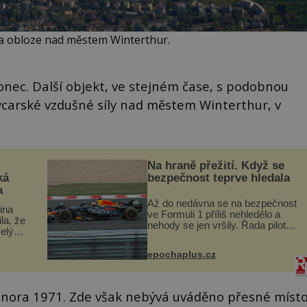
na obloze nad městem Winterthur.
nec. Další objekt, ve stejném čase, s podobnou
ýcarské vzdušné síly nad městem Winterthur, v
Na hraně přežití. Když se
ká
bezpečnost teprve hledala
a
Až do nedávna se na bezpečnost
lina
ve Formuli 1 příliš nehledělo a
ila, že
nehody se jen vršily. Řada pilotů
elý
to poznala na vlastní kůži, často
s v
s trvalými následky nebo bohužel
ého
epochaplus.cz
i ztrátou života. Dnes
ruhy
nepochopiteln...
 února 1971. Zde však nebývá uváděno přesné míst