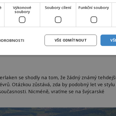
é
Výkonové
Soubory cílení
Funkční soubory
soubory
dáčku „lovců UFO“. Záhadné události z roku 1971 do jejich
ODROBNOSTI
VŠE ODMÍTNOUT
VŠ
ptu dobře zapadají.
terlaken se shodly na tom, že žádný známý tehdejš
rů. Otázkou zůstává, zda by podobný let ve stylu
 současnosti. Nicméně, vraťme se na švýcarské