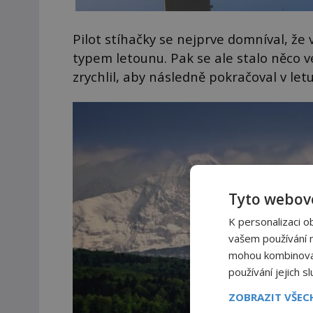
Pilot stíhačky se nejprve domníval, ž
typem letounu. Pak se ale stalo něco 
zrychlil, aby následně pokračoval v let
Tyto webové
K personalizaci o
vašem používání na
mohou kombinovat 
používání jejich s
ZOBRAZIT VŠE