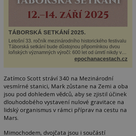
TÁBORSKÁ SETKÁNÍ 2025.
Letošní 33. ročník mezinárodního historického festivalu
Táborská setkání bude důstojnou připomínkou dvou
loňských významných výročí: 600 let od úmrtí nikdy v
poli neporaženého hejtmana Jana Žižky z Tr...
epochanacestach.cz
Zatímco Scott stráví 340 na Mezinárodní
vesmírné stanici, Mark zůstane na Zemi a oba
jsou pod dohledem vědců, aby se zjistil účinek
dlouhodobého vystavení nulové gravitace na
lidský organismus v rámci příprav na cestu na
Mars.
Mimochodem, dvojčata jsou i součástí