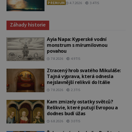
PREMIUM
4.7.2026
3.4TIS
Záhady historie
Ayia Napa: Kyperské vodní
monstrum s mírumilovnou
povahou
7.8.2026
4.9TIS
Ztracený hrob svatého Mikuláše:
Tajná výprava, která odnesla
nejslavnější relikvii do Itálie
7.8.2026
2.3TIS
Kam zmizely ostatky světců?
Relikvie, které putují Evropou a
dodnes budí úžas
6.8.2026
3.0TIS