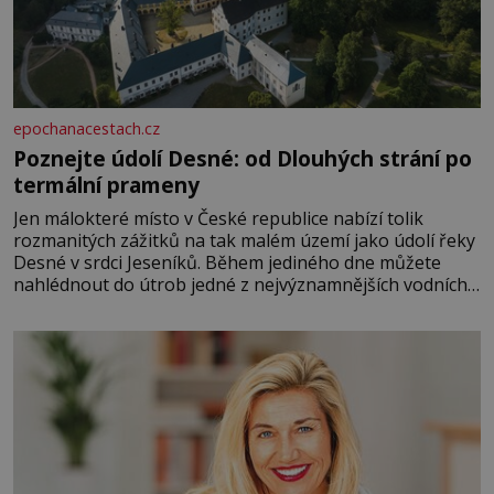
epochanacestach.cz
Poznejte údolí Desné: od Dlouhých strání po
termální prameny
Jen málokteré místo v České republice nabízí tolik
rozmanitých zážitků na tak malém území jako údolí řeky
Desné v srdci Jeseníků. Během jediného dne můžete
nahlédnout do útrob jedné z nejvýznamnějších vodních
elektráren v Evropě, vydat se na horské hřebeny, projet
se na koloběžce a den zakončit poznáváním památek ve
Velkých Losinách nebo v termálním