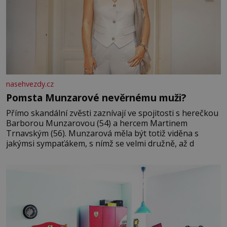
nasehvezdy.cz
Pomsta Munzarové nevěrnému muži?
Přímo skandální zvěsti zaznívají ve spojitosti s herečkou
Barborou Munzarovou (54) a hercem Martinem
Trnavským (56). Munzarová měla být totiž viděna s
jakýmsi sympaťákem, s nímž se velmi družně, až d