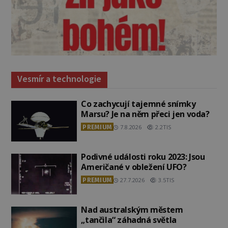
Vesmír a technologie
Co zachycují tajemné snímky
Marsu? Je na něm přeci jen voda?
PREMIUM
7.8.2026
2.2TIS
Podivné události roku 2023: Jsou
Američané v obležení UFO?
PREMIUM
27.7.2026
3.5TIS
Nad australským městem
„tančila“ záhadná světla