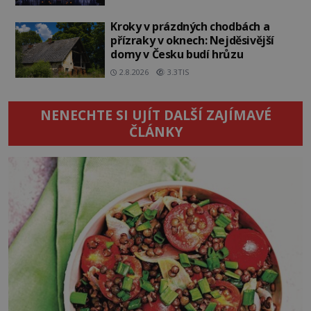
Kroky v prázdných chodbách a
přízraky v oknech: Nejděsivější
domy v Česku budí hrůzu
2.8.2026
3.3TIS
NENECHTE SI UJÍT DALŠÍ ZAJÍMAVÉ
ČLÁNKY