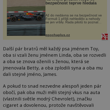
bezpečnost teprve hledala
Až do nedávna se na bezpečnost ve
Formuli 1 příliš nehledělo a nehody
se jen vršily. Řada pilotů to poznala
na vlastní kůži, často s trvalými
následky nebo bohužel i ztrátou
života. Dnes nepochopiteln...
epochaplus.cz
Další pár bratrů měl každý psa jménem Toy,
oba si vzali ženu jménem Linda, oba se rozvedli
a oba se znova oženili s ženou, která se
jmenovala Betty, a oba zplodili syna a oba mu
dali stejné jméno, James.
A pokud to snad nezvedne alespoň jeden pár
obočí, pak oba muži měli stejný vkus na auta
(vlastnili světle modrý Chevrolet), značku
cigaret a dovolenou, protože navštěvovali