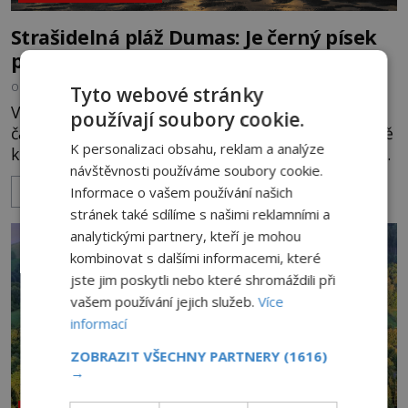
Strašidelná pláž Dumas: Je černý písek
podhoubím, ze kterého roste zlo?
OD
MIREK BRÁT
6.8.2026
5.5TIS
Tyto webové stránky
V indickém svazovém státu Gudžarát se nachází
používají soubory cookie.
část pobřeží, které má hodně temnou pověst. Jistě
K personalizaci obsahu, reklam a analýze
k tomu přispívá i černý písek této pláže. Proč má
návštěvnosti používáme soubory cookie.
pláž takové netypické zbarvení? Nakolik jsou
Informace o vašem používání našich
ZOBRAZIT VÍCE
pravdivé historky, že zde došlo k nevysvětlitelným
stránek také sdílíme s našimi reklamními a
zmizením turistů? Ti, kteří se nebojí, nás mohou
následovat. Vstupujeme na pláž Dumas ve městě
analytickými partnery, kteří je mohou
Surat. Gu
kombinovat s dalšími informacemi, které
jste jim poskytli nebo které shromáždili při
vašem používání jejich služeb.
Více
informací
ZOBRAZIT VŠECHNY PARTNERY
(1616)
→