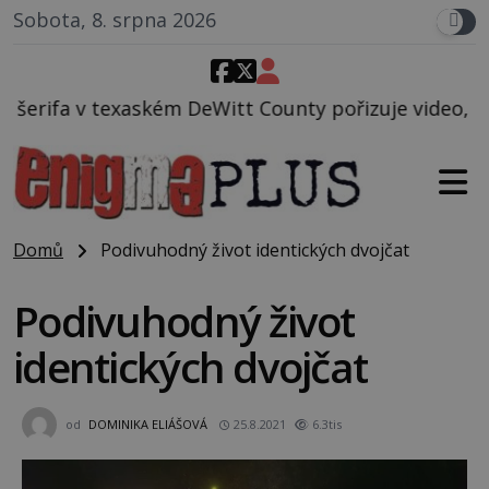
Sobota, 8. srpna 2026
itt County pořizuje video, na kterém před jeho voze
Domů
Podivuhodný život identických dvojčat
Podivuhodný život
identických dvojčat
od
DOMINIKA ELIÁŠOVÁ
25.8.2021
6.3tis