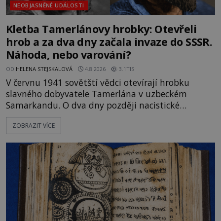
NEOBJASNĚNÉ UDÁLOSTI
Kletba Tamerlánovy hrobky: Otevřeli
hrob a za dva dny začala invaze do SSSR.
Náhoda, nebo varování?
OD
HELENA STEJSKALOVÁ
4.8.2026
3.1TIS
V červnu 1941 sovětští vědci otevírají hrobku
slavného dobyvatele Tamerlána v uzbeckém
Samarkandu. O dva dny později nacistické
Německo zahajuje operaci Barbarossa a napadá
ZOBRAZIT VÍCE
Sovětský svaz. Shoda dat je natolik zarážející, že se
rodí jedna z nejslavnějších „kleteb“ 20. století. Je
na legendě něco pravdy, nebo jde jen o fascinující
souhru okolností? Když antropolog Michail
Gerasimov (1907-1970) a