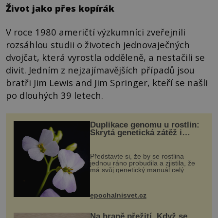
Život jako přes kopírák
V roce 1980 američtí výzkumníci zveřejnili
rozsáhlou studii o životech jednovaječných
dvojčat, která vyrostla odděleně, a nestačili se
divit. Jedním z nejzajímavějších případů jsou
bratři Jim Lewis and Jim Springer, kteří se našli
po dlouhých 39 letech.
Duplikace genomu u rostlin:
Skrytá genetická zátěž i
evoluční výhoda
Představte si, že by se rostlina
jednou ráno probudila a zjistila, že
má svůj genetický manuál celý
dvakrát. Přesně to se občas v
přírodě stane – a podle nového
výzkumu to může být pro druhy
epochalnisvet.cz
vstupenka...
Na hraně přežití. Když se