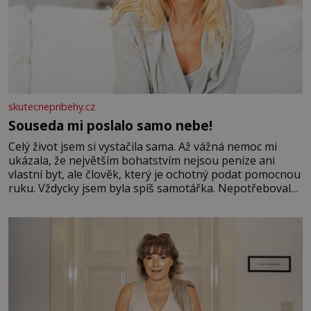
skutecnepribehy.cz
Souseda mi poslalo samo nebe!
Celý život jsem si vystačila sama. Až vážná nemoc mi
ukázala, že největším bohatstvím nejsou peníze ani
vlastní byt, ale člověk, který je ochotný podat pomocnou
ruku. Vždycky jsem byla spíš samotářka. Nepotřebovala
jsem kolem sebe partu kamarádek ani partnera. Stačily
mi knihy, práce a hlavně klid. Hned po studiích jsem
odešla z rodného města,