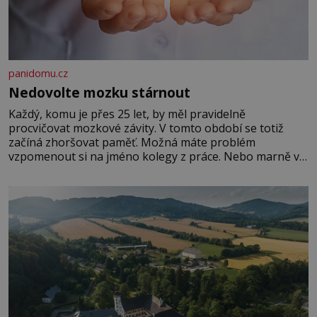
panidomu.cz
Nedovolte mozku stárnout
Každý, komu je přes 25 let, by měl pravidelně
procvičovat mozkové závity. V tomto období se totiž
začíná zhoršovat paměť. Možná máte problém
vzpomenout si na jméno kolegy z práce. Nebo marně v
paměti lovíte název knížky, kterou jste nedávno přečetli.
Je to opravdu tak, s věkem jako kdyby se paměť
rozhodla stávkovat. Cvičte