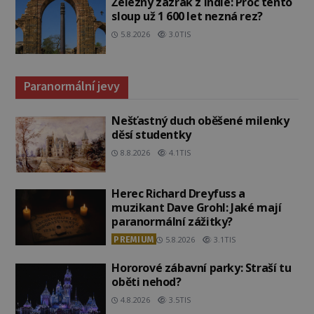
Železný zázrak z Indie: Proč tento
sloup už 1 600 let nezná rez?
5.8.2026
3.0TIS
Paranormální jevy
Nešťastný duch oběšené milenky
děsí studentky
8.8.2026
4.1TIS
Herec Richard Dreyfuss a
muzikant Dave Grohl: Jaké mají
paranormální zážitky?
PREMIUM
5.8.2026
3.1TIS
Hororové zábavní parky: Straší tu
oběti nehod?
4.8.2026
3.5TIS