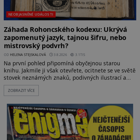
NEOBJASNĚNÉ UDÁLOSTI
Záhada Rohoncského kodexu: Ukrývá
zapomenutý jazyk, tajnou šifru, nebo
mistrovský podvrh?
OD
HELENA STEJSKALOVÁ
3.8.2026
3.1TIS
Na první pohled připomíná obyčejnou starou
knihu. Jakmile ji však otevřete, ocitnete se ve světě
stovek neznámých znaků, podivných ilustrací a
textu, který už téměř dvě století vzdoruje všem
ZOBRAZIT VÍCE
pokusům o rozluštění. Rohoncský kodex patří mezi
největší záhady evropských dějin a dodnes nikdo s
jistotou neví, kdo jej napsal, kdy vznikl ani co
vlastně vypráví. Rohoncský kodex se poprvé
objevuje v roce