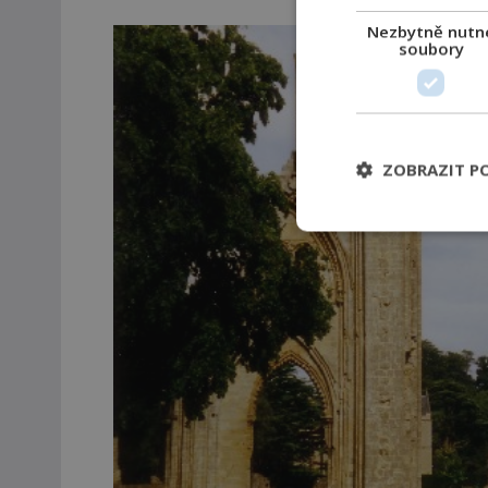
Nezbytně nutn
soubory
ZOBRAZIT P