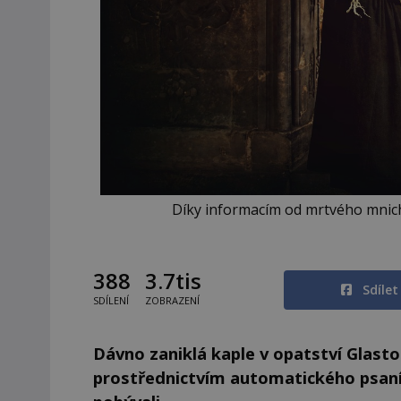
Díky informacím od mrtvého mnicha
388
3.7tis
Sdíle
SDÍLENÍ
ZOBRAZENÍ
Dávno zaniklá kaple v opatství Glasto
prostřednictvím automatického psaní 