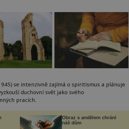
945) se intenzivně zajímá o spiritismus a plánuje
yzkouší duchovní svět jako svého
mných pracích.
n
Obraz s andělem chrání
náš dům