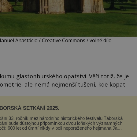
Manuel Anastácio / Creative Commons / volné dílo
umu glastonburského opatství. Věří totiž, že je
ometrie, ale nemá nejmenší tušení, kde kopat.
BORSKÁ SETKÁNÍ 2025.
ošní 33. ročník mezinárodního historického festivalu Táborská
kání bude důstojnou připomínkou dvou loňských významných
očí: 600 let od úmrtí nikdy v poli neporaženého hejtmana Jana
y z Tr...