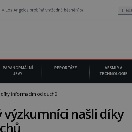
probíhá vražedné běsnění satanistického gangu vedeného Charlesem
PARANORMÁLNÍ
REPORTÁŽE
VESMÍR A
JEVY
TECHNOLOGIE
 díky informacím od duchů
 výzkumníci našli díky
uchů