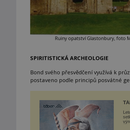
Ruiny opatství Glastonbury, foto 
SPIRITISTICKÁ ARCHEOLOGIE
Bond svého přesvědčení využívá k průzk
postaveno podle principů posvátné ge
TÁ
Let
set
výr
Žižk