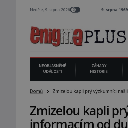
Neděle, 9. srpna 2026
9. srpna 1969
: V Los Angeles 
NEOBJASNĚNÉ
ZÁHADY
UDÁLOSTI
HISTORIE
Domů
Zmizelou kapli prý výzkumníci našli
Zmizelou kapli prý
informacím od d