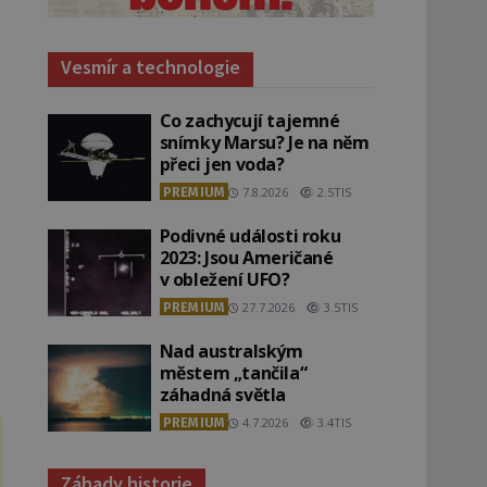
Vesmír a technologie
Co zachycují tajemné
snímky Marsu? Je na něm
přeci jen voda?
PREMIUM
7.8.2026
2.5TIS
Podivné události roku
2023: Jsou Američané
v obležení UFO?
PREMIUM
27.7.2026
3.5TIS
Nad australským
městem „tančila“
záhadná světla
PREMIUM
4.7.2026
3.4TIS
Záhady historie