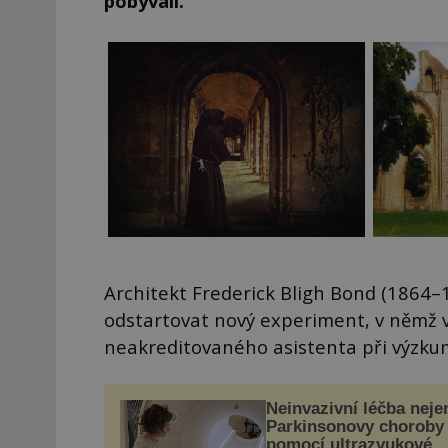
pobývali.
Architekt Frederick Bligh Bond (1864–1
odstartovat nový experiment, v němž v
neakreditovaného asistenta při výzku
Neinvazivní léčba neje
Parkinsonovy choroby
pomocí ultrazvukové