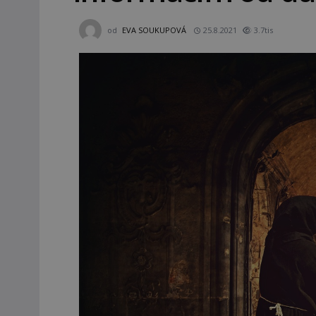
od
EVA SOUKUPOVÁ
25.8.2021
3.7tis