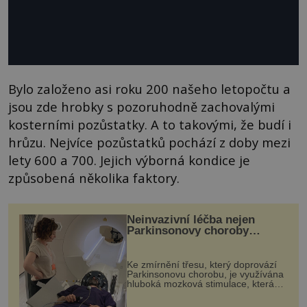
Bylo založeno asi roku 200 našeho letopočtu a
jsou zde hrobky s pozoruhodně zachovalými
kosterními pozůstatky. A to takovými, že budí i
hrůzu. Nejvíce pozůstatků pochází z doby mezi
lety 600 a 700. Jejich výborná kondice je
způsobená několika faktory.
Neinvazivní léčba nejen
Parkinsonovy choroby
pomocí ultrazvukové
„helmy“
Ke zmírnění třesu, který doprovází
Parkinsonovu chorobu, je využívána
hluboká mozková stimulace, která
však vyžaduje vysoce invazivní
zákrok. Ultrazvuk zase není vhodný