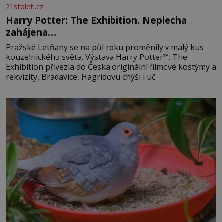
21stoleti.cz
Harry Potter: The Exhibition. Neplecha
zahájena…
Pražské Letňany se na půl roku proměnily v malý kus
kouzelnického světa. Výstava Harry Potter™: The
Exhibition přivezla do Česka originální filmové kostýmy a
rekvizity, Bradavice, Hagridovu chýši i uč