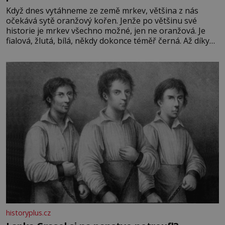
Když dnes vytáhneme ze země mrkev, většina z nás
očekává sytě oranžový kořen. Jenže po většinu své
historie je mrkev všechno možné, jen ne oranžová. Je
fialová, žlutá, bílá, někdy dokonce téměř černá. Až díky
stovkám let pečlivého šlechtění se z ní stává zelenina,
bez které si českou zahradu ani nedokážeme představit.
Její příběh je
historyplus.cz