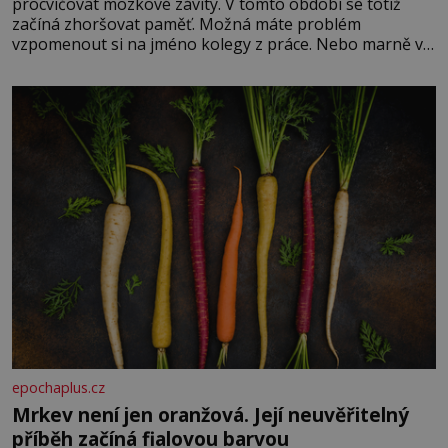
procvičovat mozkové závity. V tomto období se totiž
začíná zhoršovat paměť. Možná máte problém
vzpomenout si na jméno kolegy z práce. Nebo marně v
paměti lovíte název knížky, kterou jste nedávno přečetli.
Je to opravdu tak, s věkem jako kdyby se paměť
rozhodla stávkovat. Cvičte
epochaplus.cz
Mrkev není jen oranžová. Její neuvěřitelný
příběh začíná fialovou barvou