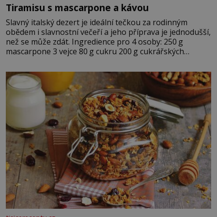
Tiramisu s mascarpone a kávou
Slavný italský dezert je ideální tečkou za rodinným
obědem i slavnostní večeří a jeho příprava je jednodušší,
než se může zdát. Ingredience pro 4 osoby: 250 g
mascarpone 3 vejce 80 g cukru 200 g cukrářských
piškotů 250 ml silné kávy 2 lžíce amaretta kakao na
posypání Postup: Oddělte žloutky od bílků. Žloutky
vyšlehejte s cukrem do světlé pěny a postupně do nich
vmíchejte mascarpone, aby vznikl hladký