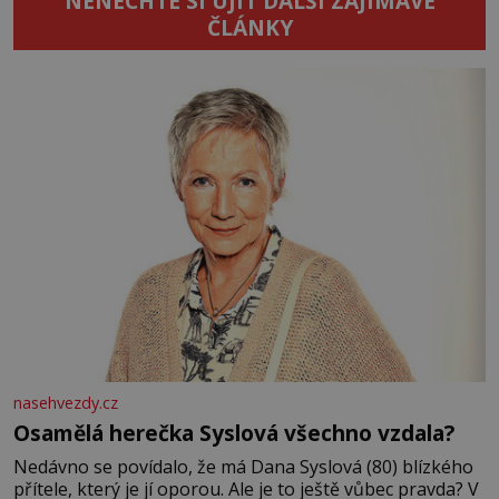
NENECHTE SI UJÍT DALŠÍ ZAJÍMAVÉ
ČLÁNKY
nasehvezdy.cz
Osamělá herečka Syslová všechno vzdala?
Nedávno se povídalo, že má Dana Syslová (80) blízkého
přítele, který je jí oporou. Ale je to ještě vůbec pravda? V