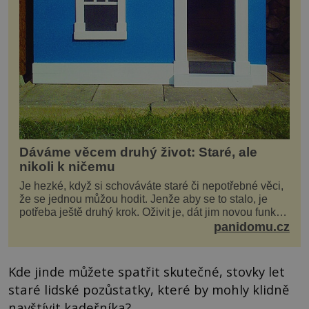
Dáváme věcem druhý život: Staré, ale
nikoli k ničemu
Je hezké, když si schováváte staré či nepotřebné věci,
že se jednou můžou hodit. Jenže aby se to stalo, je
potřeba ještě druhý krok. Oživit je, dát jim novou funkci
a obvykle jim také dopřát zkrášlova...
panidomu.cz
Kde jinde můžete spatřit skutečné, stovky let
staré lidské pozůstatky, které by mohly klidně
navštívit kadeřníka?