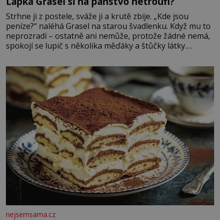
Lapka Grasel si na panstvo netroufl?
Strhne ji z postele, sváže ji a krutě zbije. „Kde jsou
peníze?“ naléhá Grasel na starou švadlenku. Když mu to
neprozradí – ostatně ani nemůže, protože žádné nemá,
spokojí se lupič s několika měďáky a štůčky látky.
Zraněná žena pár dní nato umírá. Je to muž nebývale
krutý. Jeho činy budí hrůzu ještě dlouho po jeho smrti
nejsemsama.cz