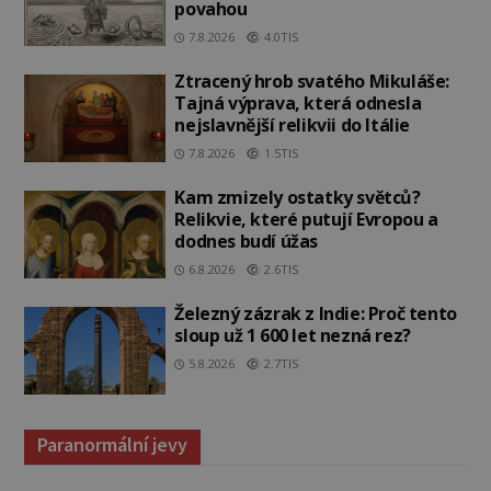
povahou
7.8.2026
4.0TIS
Ztracený hrob svatého Mikuláše:
Tajná výprava, která odnesla
nejslavnější relikvii do Itálie
7.8.2026
1.5TIS
Kam zmizely ostatky světců?
Relikvie, které putují Evropou a
dodnes budí úžas
6.8.2026
2.6TIS
Železný zázrak z Indie: Proč tento
sloup už 1 600 let nezná rez?
5.8.2026
2.7TIS
Paranormální jevy