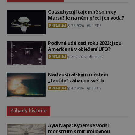
Co zachycují tajemné snímky
Marsu? Je na něm přeci jen voda?
PREMIUM
7.8.2026
1.3TIS
Podivné události roku 2023: Jsou
Američané v obležení UFO?
PREMIUM
27.7.2026
3.5TIS
Nad australským městem
„tančila“ záhadná světla
PREMIUM
4.7.2026
3.4TIS
Záhady historie
Ayia Napa: Kyperské vodní
monstrum s mírumilovnou