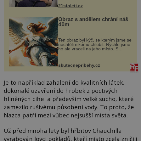
k dostatečně přesnému zacílení ...
21stoleti.cz
Obraz s andělem chrání náš
dům
Ten obraz byl kýč, se kterým jsme se
nechtěli nikomu chlubit. Rychle jsme
ho ale vraceli na jeho místo. S
manželem Vaškem jsme si pořídili
chaloupku, takový domek na severu
Čech, kde jsme si naplánova...
skutecnepribehy.cz
Je to například zahalení do kvalitních látek,
dokonalé uzavření do hrobek z poctivých
hliněných cihel a především velké sucho, které
zamezilo rušivému působení vody. To proto, že
Nazca patří mezi vůbec nejsušší místa světa.
Už před mnoha lety byl hřbitov Chauchilla
vyrabován lovci pokladů, kteří místo zcela zničili