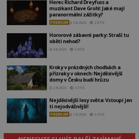
Herec Richard Dreyfuss a
muzikant Dave Grohl: Jaké mají
paranormální zážitky?
PREMIUM
5.8.2026
2.8TIS
Hororové zábavní parky: Straší tu
oběti nehod?
4.8.2026
3.4TIS
Kroky v prázdných chodbách a
přízraky v oknech: Nejděsivější
domy v Česku budí hrůzu
2.8.2026
3.3TIS
Nejděsivější lesy světa: Vstoupí jen
ti nejodvážnější!
PREMIUM
1.8.2026
3.5TIS