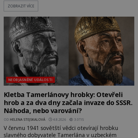
katolička, druhá přesvědčená kališnice. A každá z
ZOBRAZIT VÍCE
nich se usídlí na jedné z věží slavného hradu
Trosky. Šlechtic Ota IV. z Bergova (1399–1452) patří
mezi vůdce protihusitského boje. Za manželku má
skutečně jistou
NEOBJASNĚNÉ UDÁLOSTI
Kletba Tamerlánovy hrobky: Otevřeli
hrob a za dva dny začala invaze do SSSR.
Náhoda, nebo varování?
OD
HELENA STEJSKALOVÁ
4.8.2026
3.0TIS
V červnu 1941 sovětští vědci otevírají hrobku
slavného dobyvatele Tamerlána v uzbeckém