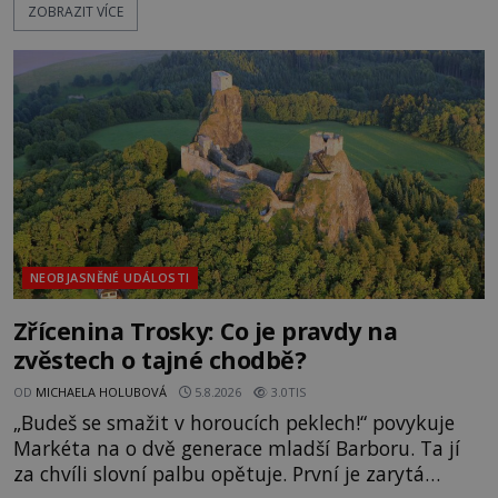
ZOBRAZIT VÍCE
pravdivé historky, že zde došlo k nevysvětlitelným
zmizením turistů? Ti, kteří se nebojí, nás mohou
následovat. Vstupujeme na pláž Dumas ve městě
Surat. Gu
NEOBJASNĚNÉ UDÁLOSTI
Zřícenina Trosky: Co je pravdy na
zvěstech o tajné chodbě?
OD
MICHAELA HOLUBOVÁ
5.8.2026
3.0TIS
„Budeš se smažit v horoucích peklech!“ povykuje
Markéta na o dvě generace mladší Barboru. Ta jí
za chvíli slovní palbu opětuje. První je zarytá