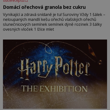
tisicereceptu.cz
Domácí ořechová granola bez cukru
Vynikající a zdravá snídaně je tu! Suroviny Vždy 1 šálek –
neloupaných mandlí kešu ořechů vlašských ořechů
slunečnicových semínek semínek dýně rozinek 3 šálky
ovesných vloček 1 lžíce mlet