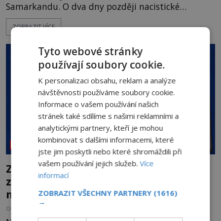
Samarkandu. O dva dny později nacistické
Německo zahajuje operaci Barbarossa a napadá
ZOBRAZIT VÍCE
Sovětský svaz. Shoda dat je natolik zarážející, že se
rodí jedna z nejslavnějších „kleteb“ 20. století. Je
Tyto webové stránky
na legendě něco pravdy, nebo jde jen o fascinující
souhru okolností? Když antropolog Michail
používají soubory cookie.
Gerasimov (1907-1970) a
K personalizaci obsahu, reklam a analýze
návštěvnosti používáme soubory cookie.
Informace o vašem používání našich
stránek také sdílíme s našimi reklamními a
analytickými partnery, kteří je mohou
kombinovat s dalšími informacemi, které
NEOBJASNĚNÉ UDÁLOSTI
jste jim poskytli nebo které shromáždili při
vašem používání jejich služeb.
Více
Záhada Rohoncského kodexu: Ukrývá
informací
zapomenutý jazyk, tajnou šifru, nebo
mistrovský podvrh?
ZOBRAZIT VŠECHNY PARTNERY
(1616)
→
OD
HELENA STEJSKALOVÁ
3.8.2026
3.1TIS