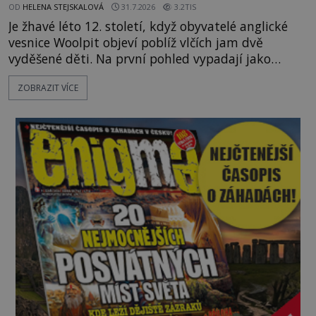
OD
HELENA STEJSKALOVÁ
31.7.2026
3.2TIS
Je žhavé léto 12. století, když obyvatelé anglické
vesnice Woolpit objeví poblíž vlčích jam dvě
vyděšené děti. Na první pohled vypadají jako
každé jiné, až na jednu děsivou výjimku. Jejich
ZOBRAZIT VÍCE
kůže má nazelenalý odstín, mluví
nesrozumitelnou řečí a odmítají jakékoli jídlo
kromě syrových bobů. Příběh se rychle stává
jednou z největších záhad středověké Anglie a ani
po téměř devíti stech letech není