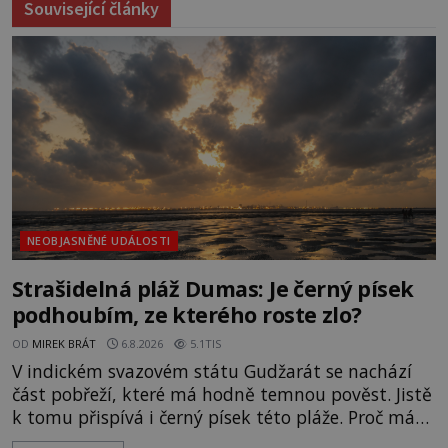
Související články
NEOBJASNĚNÉ UDÁLOSTI
Strašidelná pláž Dumas: Je černý písek
podhoubím, ze kterého roste zlo?
OD
MIREK BRÁT
6.8.2026
5.1TIS
V indickém svazovém státu Gudžarát se nachází
část pobřeží, které má hodně temnou pověst. Jistě
k tomu přispívá i černý písek této pláže. Proč má
pláž takové netypické zbarvení? Nakolik jsou