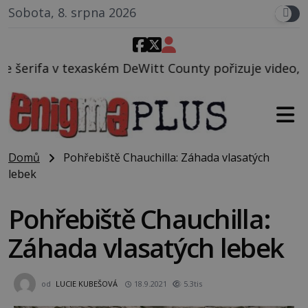
Sobota, 8. srpna 2026
Witt County pořizuje video, na kterém před jeho voz
Domů
Pohřebiště Chauchilla: Záhada vlasatých
lebek
Pohřebiště Chauchilla:
Záhada vlasatých lebek
od
LUCIE KUBEŠOVÁ
18.9.2021
5.3tis