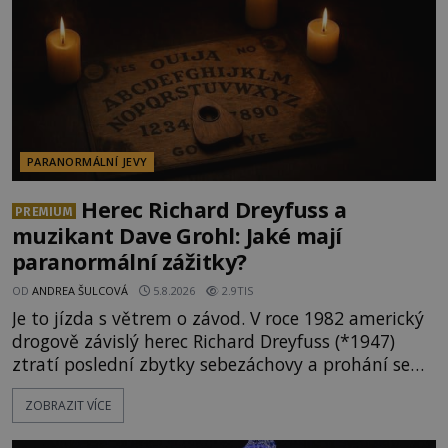
PARANORMÁLNÍ JEVY
Herec Richard Dreyfuss a
PREMIUM
muzikant Dave Grohl: Jaké mají
paranormální zážitky?
OD
ANDREA ŠULCOVÁ
5.8.2026
2.9TIS
Je to jízda s větrem o závod. V roce 1982 americký
drogově závislý herec Richard Dreyfuss (*1947)
ztratí poslední zbytky sebezáchovy a prohání se
po silnicích ve svém mercedesu jako utržený ze
ZOBRAZIT VÍCE
řetězu. Vše vyvrcholí katastrofou, když to Dreyfuss
napálí v plné rychlosti do stromu! Policie ve vraku