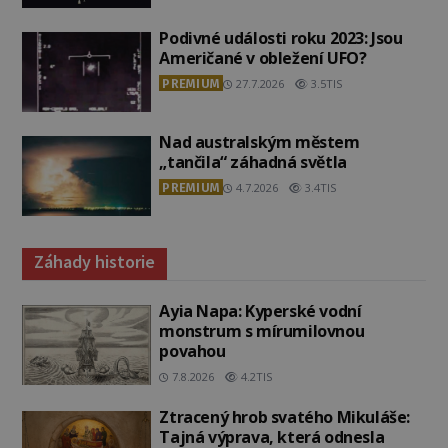
Podivné události roku 2023: Jsou
Američané v obležení UFO?
PREMIUM
27.7.2026
3.5TIS
Nad australským městem
„tančila“ záhadná světla
PREMIUM
4.7.2026
3.4TIS
Záhady historie
Ayia Napa: Kyperské vodní
monstrum s mírumilovnou
povahou
7.8.2026
4.2TIS
Ztracený hrob svatého Mikuláše:
Tajná výprava, která odnesla