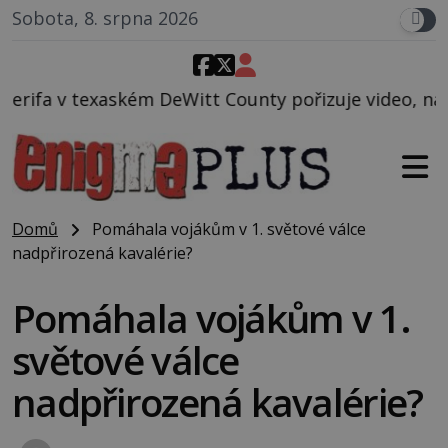
Sobota, 8. srpna 2026
ém DeWitt County pořizuje video, na kterém před jeh
Domů
Pomáhala vojákům v 1. světové válce
nadpřirozená kavalérie?
Pomáhala vojákům v 1.
světové válce
nadpřirozená kavalérie?