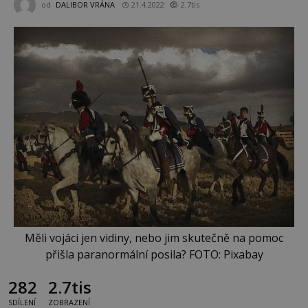
od
DALIBOR VRÁNA
21.4.2022
2.7tis
Měli vojáci jen vidiny, nebo jim skutečně na pomoc
přišla paranormální posila? FOTO: Pixabay
282
2.7tis
SDÍLENÍ
ZOBRAZENÍ