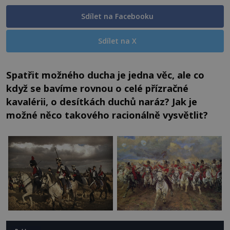
Sdílet na Facebooku
Sdílet na X
Spatřit možného ducha je jedna věc, ale co
když se bavíme rovnou o celé přízračné
kavalérii, o desítkách duchů naráz? Jak je
možné něco takového racionálně vysvětlit?