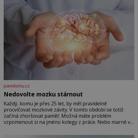
panidomu.cz
Nedovolte mozku stárnout
Každý, komu je přes 25 let, by měl pravidelně
procvičovat mozkové závity. V tomto období se totiž
začíná zhoršovat paměť. Možná máte problém
vzpomenout si na jméno kolegy z práce. Nebo marně v
paměti lovíte název knížky, kterou jste nedávno přečetli.
Je to opravdu tak, s věkem jako kdyby se paměť