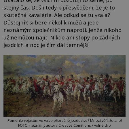
stejný čas. Došli tedy k přesvědčení, že je to
skutečná kavalérie. Ale odkud se tu vzala?
Důstojník si bere několik mužů a jede
neznámým společníkům naproti. Jenže nikoho
už nemůžou najít. Nikde ani stopy po žádných
jezdcích a noc je čím dál temnější.
Pomohlo vojákům ve válce přízračné jezdectvo? Mnozí věří, že ano!
FOTO: neznámý autor / Creative Commons / volné dílo