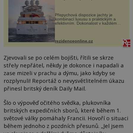
Přepychová dispozice jachty je
kombinací luxusu s praktickým a
efektivním. Dokonalost v každém
detailu představuje značka Fendi
Casa, kterou byly vybaveny její
paluby. Monacký přístav nabízí
každoročn...
rezidenceonline.cz
Zjevovali se po celém bojišti, řítili se skrze
střely nepřátel, někdy je dokonce i napadali a
zase mizeli v prachu a dýmu, jako kdyby se
rozplynuli! Reportáž o nevysvětlitelném úkazu
přinesl britský deník Daily Mail.
Šlo o výpověď očitého svědka, plukovníka
britských expedičních sborů, které během 1.
světové války pomáhaly Francii. Hovoří o situaci
během jednoho z pozdních přesunů. „Jel jsem