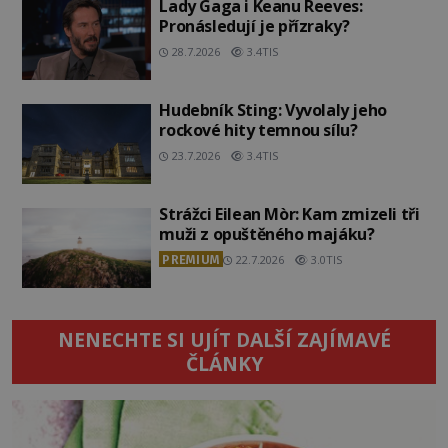
Lady Gaga i Keanu Reeves:
Pronásledují je přízraky?
28.7.2026
3.4TIS
Hudebník Sting: Vyvolaly jeho
rockové hity temnou sílu?
23.7.2026
3.4TIS
Strážci Eilean Mòr: Kam zmizeli tři
muži z opuštěného majáku?
PREMIUM
22.7.2026
3.0TIS
NENECHTE SI UJÍT DALŠÍ ZAJÍMAVÉ
ČLÁNKY