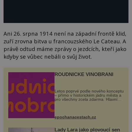
Ani 26. srpna 1914 není na západní frontě klid,
zuří zrovna bitva u francouzského Le Cateau. A
právě odtud máme zprávy o jezdcích, kteří jako
kdyby se vůbec nebáli o svůj život.
ROUDNICKÉ VINOBRANÍ
Letos poprvé podle nového konceptu
– přímo v historickém jádru města a
pro všechny zcela zdarma. Hlavní
program se odehraje na Karlově a
Husově náměstí. Návštěvníci se
mohou těšit na víno, burčák, pes...
epochanacestach.cz
Lady Lara jako plovoucí sen