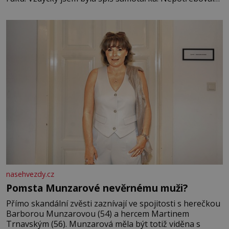
jsem kolem sebe partu kamarádek ani partnera. Stačily
mi knihy, práce a hlavně klid. Hned po studiích jsem
odešla z rodného města,
nasehvezdy.cz
Pomsta Munzarové nevěrnému muži?
Přímo skandální zvěsti zaznívají ve spojitosti s herečkou
Barborou Munzarovou (54) a hercem Martinem
Trnavským (56). Munzarová měla být totiž viděna s