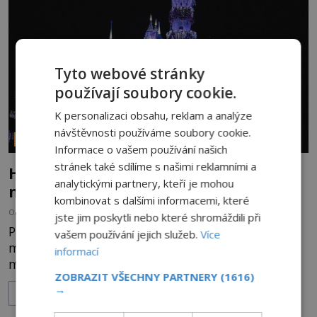
následně nalezne schovaný kokain. Tímto
momentem se slavnému
Tyto webové stránky
používají soubory cookie.
K personalizaci obsahu, reklam a analýze
návštěvnosti používáme soubory cookie.
PARANORMÁLNÍ JEVY
Informace o vašem používání našich
stránek také sdílíme s našimi reklamními a
Hororové zábavní parky: Straší tu oběti
analytickými partnery, kteří je mohou
nehod?
kombinovat s dalšími informacemi, které
OD
MICHAELA HOLUBOVÁ
4.8.2026
3.4TIS
jste jim poskytli nebo které shromáždili při
Přibližně 60 km po dálnici od Los Angeles leží
vašem používání jejich služeb.
Více
město Anaheim. Jeho název většině Evropanů
informací
mnoho neřekne. Ale když se zmíní zdejší
ZOBRAZIT VŠECHNY PARTNERY
(1616)
Disneyland, je hned jasno. Zábavní park vyroste na
→
ZOBRAZIT VÍCE
poklidném místě bývalého sadu pomerančovníků.
Klid tu teď rozhodně nepanuje, park navštíví