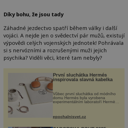
Díky bohu, že jsou tady
Záhadné jezdectvo spatří během války i další
vojáci. A nejde jen o svědectví pár mužů, existují
výpovědi celých vojenských jednotek! Pohrávala
si s nervózními a rozrušenými muži jejich
psychika? Viděli věci, které tam nebyly?
První sluchátka Hermés
inspirovala slavná kabelka
Vůbec první sluchátka od módního
domu Hermès byla vyrobena
experimentálním laboratoří Hermès
Ateliers Horizons. Elegantní gadget
si vyžádal dva roky vývoje a chlubí
se ručně šitou hovězí kůží a
epochalnisvet.cz
kovový...