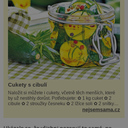
Cukety s cibulí
Naložit si můžete i cukety, včetně těch menších, které
by už nestihly dorůst. Potřebujete: ✿ 1 kg cuket ✿ 2
cibule ✿ 2 stroužky česneku ✿ 2 lžíce soli ✿ 2 snítky
kopru ✿ hrst petrželky Nálev: ✿ 400 m...
nejsemsama.cz
Ukázalo se, že všichni pozorují to samé, po