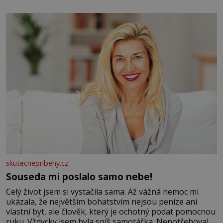
elektráren v Evropě, vydat se na horské hřebeny, projet
se na koloběžce a den zakončit poznáváním památek ve
Velkých Losinách nebo v termálním
skutecnepribehy.cz
Souseda mi poslalo samo nebe!
Celý život jsem si vystačila sama. Až vážná nemoc mi
ukázala, že největším bohatstvím nejsou peníze ani
vlastní byt, ale člověk, který je ochotný podat pomocnou
ruku. Vždycky jsem byla spíš samotářka. Nepotřebovala