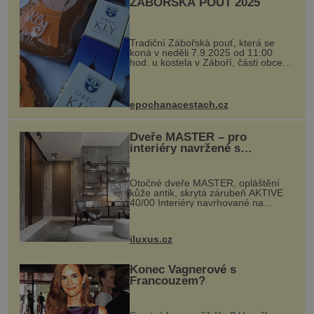
ZÁBOŘSKÁ POUŤ 2025
Tradiční Zábořská pouť, která se
koná v neděli 7.9.2025 od 11:00
hod. u kostela v Záboří, části obce
Kly u Mělníka. V programu naleznete
komentovanou prohlídku kostela,
dobovou hudbu, řemesla, atrakce...
epochanacestach.cz
Dveře MASTER – pro
interiéry navržené s
rozumem i vášní!
Otočné dveře MASTER, opláštění
kůže antik, skrytá zárubeň AKTIVE
40/00 Interiéry navrhované na
zakázku často vyžadují atypické
rozměry nejen nábytku, ale i
otvorových prvků. Technické zázemí
iluxus.cz
dnes umož...
Konec Vagnerové s
Francouzem?