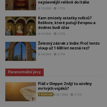
nejslavnější relikvii do Itálie
7.8.2026
1.7TIS
Kam zmizely ostatky světců?
Relikvie, které putují Evropou a
dodnes budí úžas
6.8.2026
2.6TIS
Železný zázrak z Indie: Proč tento
sloup už 1 600 let nezná rez?
5.8.2026
2.7TIS
Paranormální jevy
Pláž v Dieppe: Znějí tu ozvěny
mrtvých vojáků?
PREMIUM
28.7.2026
3.1TIS