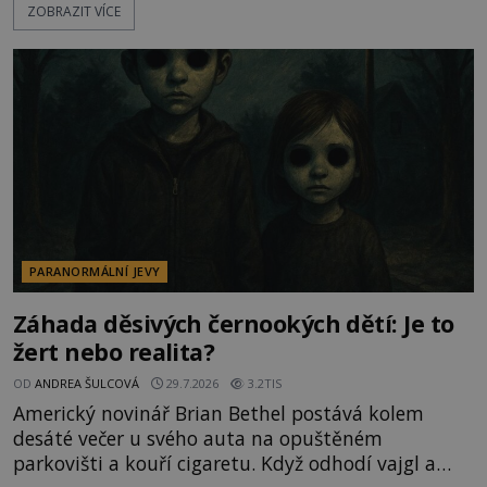
ZOBRAZIT VÍCE
označovány jako nejděsivější na světě. Lidé bydlící
v jejich blízkosti se jim i za bílého dne obloukem
vyhýbají! Už jste o těchto lesích slyšeli? A odvážili
byste se je navštívit? [gallery ids="17
PARANORMÁLNÍ JEVY
Záhada děsivých černookých dětí: Je to
žert nebo realita?
OD
ANDREA ŠULCOVÁ
29.7.2026
3.2TIS
Americký novinář Brian Bethel postává kolem
desáté večer u svého auta na opuštěném
parkovišti a kouří cigaretu. Když odhodí vajgl a