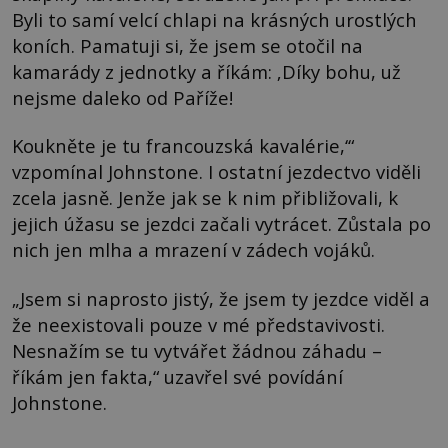
Byli to samí velcí chlapi na krásných urostlých
koních. Pamatuji si, že jsem se otočil na
kamarády z jednotky a říkám: ‚Díky bohu, už
nejsme daleko od Paříže!
Koukněte je tu francouzská kavalérie,‘“
vzpomínal Johnstone. I ostatní jezdectvo viděli
zcela jasně. Jenže jak se k nim přibližovali, k
jejich úžasu se jezdci začali vytrácet. Zůstala po
nich jen mlha a mrazení v zádech vojáků.
„Jsem si naprosto jistý, že jsem ty jezdce viděl a
že neexistovali pouze v mé představivosti.
Nesnažím se tu vytvářet žádnou záhadu –
říkám jen fakta,“ uzavřel své povídání
Johnstone.