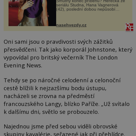
Smutný konec příběhu? Herečka ze
seriálu Studna, Hana Vagnerová
(42), poslední dobou nepůsobí
nejšťastněji. Ačkoli časy její anorexie
jsou už dávno pryč a opět se pyšnila
ženskými křivkami, najednou s...
nasehvezdy.cz
Oni sami jsou o pravdivosti svých zážitků
přesvědčeni. Tak jako korporál Johnstone, který
vypovídal pro britský večerník The London
Evening News.
Tehdy se po náročné celodenní a celonoční
cestě blížili k nejzazšímu bodu ústupu,
nacházeli se zrovna na předměstí
francouzského Langy, blízko Paříže. „Už svítalo
k dalšímu dni, světlo se probouzelo.
Najednou jsme před sebou viděli obrovské
skupiny kavalérie, seřazené jak při přehlídce.