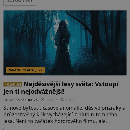
ZOBRAZIT VÍCE
jevy. Zatímco historici většinou hledají racionální
vysvětlení, záhadologové upozorňují, že některé
lokality vykazují nápadně podobná svědectví po
celé generace. A právě tato opakující se svědectví
ud
PARANORMÁLNÍ JEVY
Nejděsivější lesy světa: Vstoupí
PREMIUM
jen ti nejodvážnější!
OD
RADKA SÁBLIKOVÁ
1.8.2026
3.5TIS
Stínové bytosti, časové anomálie, děsivé přízraky a
hrůzostrašný křik vycházející z hlubin temného
lesa. Není to začátek hororového filmu, ale
události, které popisují návštěvníci lesů, které jsou