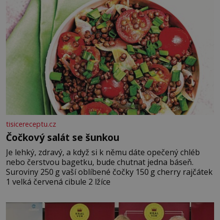
tisicereceptu.cz
Čočkový salát se šunkou
Je lehký, zdravý, a když si k němu dáte opečený chléb
nebo čerstvou bagetku, bude chutnat jedna báseň.
Suroviny 250 g vaší oblíbené čočky 150 g cherry rajčátek
1 velká červená cibule 2 lžíce