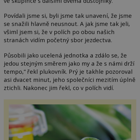
ve skupince s dalšími dvěma důstojníky.
Povídali jsme si, byli jsme tak unavení, že jsme
se snažili hlavně neusnout. A jak jsme tak jeli,
všiml jsem si, že v polích po obou našich
stranách vidím početný sbor jezdectva.
Působili jako ucelená jednotka a zdálo se, že
jedou stejným směrem jako my a že s námi drží
tempo,“ řekl plukovník. Prý je takhle pozoroval
asi dvacet minut, jeho společníci mezitím úplně
ztichli. Nakonec jim řekl, co v polích vidí.