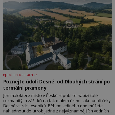
rozhodla stávkovat. Cvičte
epochanacestach.cz
Poznejte údolí Desné: od Dlouhých strání po
termální prameny
Jen málokteré místo v České republice nabízí tolik
rozmanitých zážitků na tak malém území jako údolí řeky
Desné v srdci Jeseníků. Během jediného dne můžete
nahlédnout do útrob jedné z nejvýznamnějších vodních