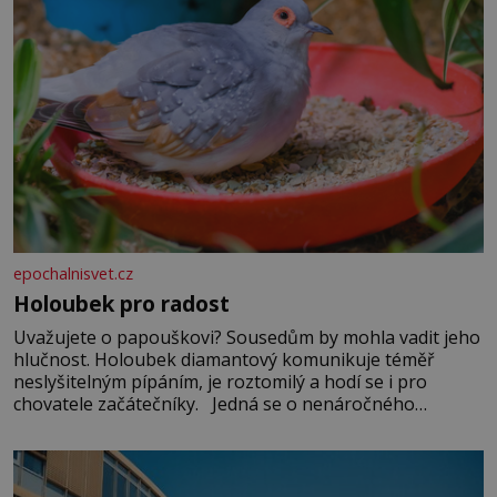
epochalnisvet.cz
Holoubek pro radost
Uvažujete o papouškovi? Sousedům by mohla vadit jeho
hlučnost. Holoubek diamantový komunikuje téměř
neslyšitelným pípáním, je roztomilý a hodí se i pro
chovatele začátečníky. Jedná se o nenáročného
klidného ptáčka, který většinu dne jen posedává. Hodně
času tráví na zemi, kde sbírá zbytky semínek Jeho
domovinou je prakticky celá Austrálie s výjimkou
pobřežní oblasti.