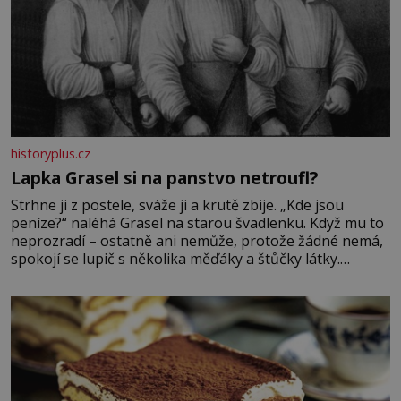
historyplus.cz
Lapka Grasel si na panstvo netroufl?
Strhne ji z postele, sváže ji a krutě zbije. „Kde jsou
peníze?“ naléhá Grasel na starou švadlenku. Když mu to
neprozradí – ostatně ani nemůže, protože žádné nemá,
spokojí se lupič s několika měďáky a štůčky látky.
Zraněná žena pár dní nato umírá. Je to muž nebývale
krutý. Jeho činy budí hrůzu ještě dlouho po jeho smrti