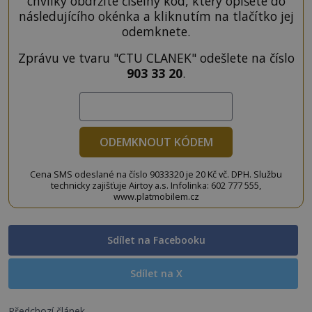
chvilky obdržíte číselný kód, který opíšete do
následujícího okénka a kliknutím na tlačítko jej
odemknete.
Zprávu ve tvaru "CTU CLANEK" odešlete na číslo
903 33 20
.
ODEMKNOUT KÓDEM
Cena SMS odeslané na číslo 9033320 je 20 Kč vč. DPH. Službu
technicky zajišťuje Airtoy a.s. Infolinka: 602 777 555,
www.platmobilem.cz
Sdílet na Facebooku
Sdílet na X
Předchozí článek