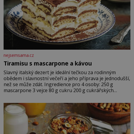
nejsemsama.cz
Tiramisu s mascarpone a kávou
Slavný italský dezert je ideální tečkou za rodinným
obědem i slavnostní večeří a jeho příprava je jednodušší,
než se může zdát. Ingredience pro 4 osoby: 250 g
mascarpone 3 vejce 80 g cukru 200 g cukrářských
piškotů 250 ml silné kávy 2 lžíce amaretta kakao na
posypání Postup: Oddělte žloutky od bílků. Žloutky
vyšlehejte s cukrem do světlé pěny a postupně do nich
vmíchejte mascarpone, aby vznikl hladký