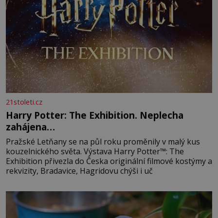
21stoleti.cz
Harry Potter: The Exhibition. Neplecha
zahájena…
Pražské Letňany se na půl roku proměnily v malý kus
kouzelnického světa. Výstava Harry Potter™: The
Exhibition přivezla do Česka originální filmové kostýmy a
rekvizity, Bradavice, Hagridovu chýši i uč