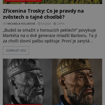
Zřícenina Trosky: Co je pravdy na
zvěstech o tajné chodbě?
OD
MICHAELA HOLUBOVÁ
5.8.2026
2.8TIS
„Budeš se smažit v horoucích peklech!“ povykuje
Markéta na o dvě generace mladší Barboru. Ta jí
za chvíli slovní palbu opětuje. První je zarytá
katolička, druhá přesvědčená kališnice. A každá z
ZOBRAZIT VÍCE
nich se usídlí na jedné z věží slavného hradu
Trosky. Šlechtic Ota IV. z Bergova (1399–1452) patří
mezi vůdce protihusitského boje. Za manželku má
skutečně jistou