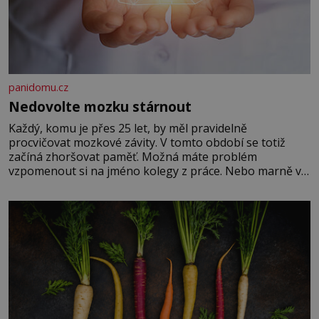
panidomu.cz
Nedovolte mozku stárnout
Každý, komu je přes 25 let, by měl pravidelně
procvičovat mozkové závity. V tomto období se totiž
začíná zhoršovat paměť. Možná máte problém
vzpomenout si na jméno kolegy z práce. Nebo marně v
paměti lovíte název knížky, kterou jste nedávno přečetli.
Je to opravdu tak, s věkem jako kdyby se paměť
rozhodla stávkovat. Cvičte