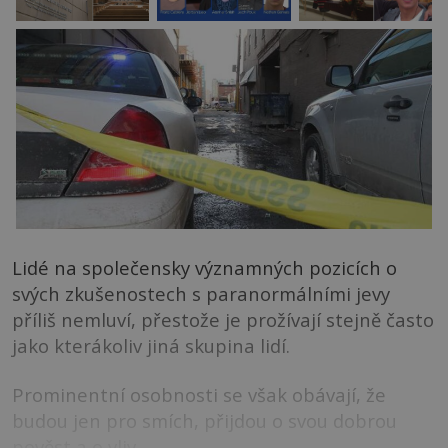
Lidé na společensky významných pozicích o
svých zkušenostech s paranormálními jevy
příliš nemluví, přestože je prožívají stejně často
jako kterákoliv jiná skupina lidí.
Prominentní osobnosti se však obávají, že
budou jen pro smích, přijdou o svou dobrou
pověst a o vliv.