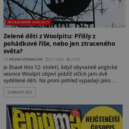
NEOBJASNĚNÉ UDÁLOSTI
Zelené děti z Woolpitu: Přišly z
pohádkové říše, nebo jen ztraceného
světa?
OD
HELENA STEJSKALOVÁ
31.7.2026
3.2TIS
Je žhavé léto 12. století, když obyvatelé anglické
vesnice Woolpit objeví poblíž vlčích jam dvě
vyděšené děti. Na první pohled vypadají jako
každé jiné, až na jednu děsivou výjimku. Jejich
ZOBRAZIT VÍCE
kůže má nazelenalý odstín, mluví
nesrozumitelnou řečí a odmítají jakékoli jídlo
kromě syrových bobů. Příběh se rychle stává
jednou z největších záhad středověké Anglie a ani
po téměř devíti stech letech není