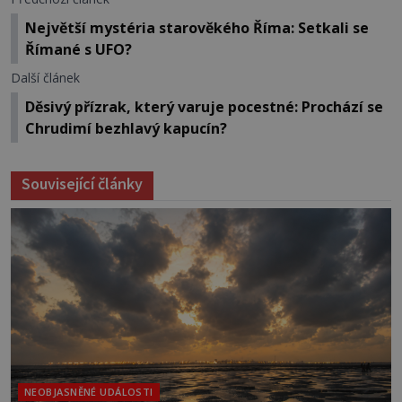
Největší mystéria starověkého Říma: Setkali se
Římané s UFO?
Další článek
Děsivý přízrak, který varuje pocestné: Prochází se
Chrudimí bezhlavý kapucín?
Související články
NEOBJASNĚNÉ UDÁLOSTI