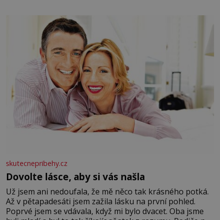
elektráren v Evropě, vydat se na horské hřebeny, projet
se na koloběžce a den zakončit poznáváním památek ve
Velkých Losinách nebo v termálním
skutecnepribehy.cz
Dovolte lásce, aby si vás našla
Už jsem ani nedoufala, že mě něco tak krásného potká.
Až v pětapadesáti jsem zažila lásku na první pohled.
Poprvé jsem se vdávala, když mi bylo dvacet. Oba jsme