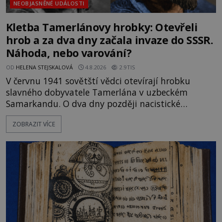
NEOBJASNĚNÉ UDÁLOSTI
Kletba Tamerlánovy hrobky: Otevřeli
hrob a za dva dny začala invaze do SSSR.
Náhoda, nebo varování?
OD
HELENA STEJSKALOVÁ
4.8.2026
2.9TIS
V červnu 1941 sovětští vědci otevírají hrobku
slavného dobyvatele Tamerlána v uzbeckém
Samarkandu. O dva dny později nacistické
Německo zahajuje operaci Barbarossa a napadá
ZOBRAZIT VÍCE
Sovětský svaz. Shoda dat je natolik zarážející, že se
rodí jedna z nejslavnějších „kleteb“ 20. století. Je
na legendě něco pravdy, nebo jde jen o fascinující
souhru okolností? Když antropolog Michail
Gerasimov (1907-1970) a