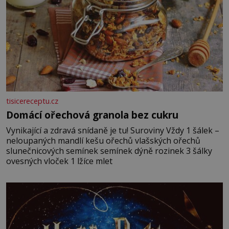
tisicereceptu.cz
Domácí ořechová granola bez cukru
Vynikající a zdravá snídaně je tu! Suroviny Vždy 1 šálek –
neloupaných mandlí kešu ořechů vlašských ořechů
slunečnicových semínek semínek dýně rozinek 3 šálky
ovesných vloček 1 lžíce mlet