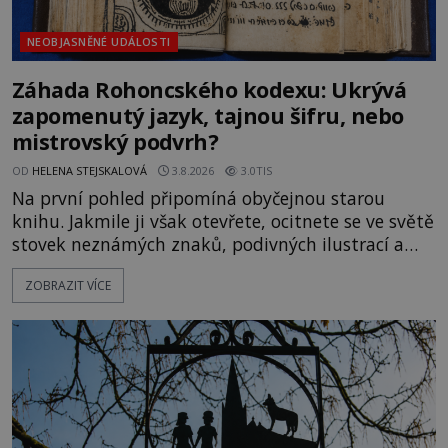
NEOBJASNĚNÉ UDÁLOSTI
Záhada Rohoncského kodexu: Ukrývá
zapomenutý jazyk, tajnou šifru, nebo
mistrovský podvrh?
OD
HELENA STEJSKALOVÁ
3.8.2026
3.0TIS
Na první pohled připomíná obyčejnou starou
knihu. Jakmile ji však otevřete, ocitnete se ve světě
stovek neznámých znaků, podivných ilustrací a
textu, který už téměř dvě století vzdoruje všem
ZOBRAZIT VÍCE
pokusům o rozluštění. Rohoncský kodex patří mezi
největší záhady evropských dějin a dodnes nikdo s
jistotou neví, kdo jej napsal, kdy vznikl ani co
vlastně vypráví. Rohoncský kodex se poprvé
objevuje v roce