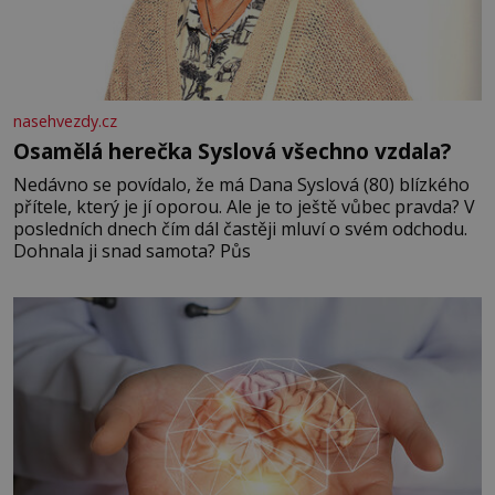
nasehvezdy.cz
Osamělá herečka Syslová všechno vzdala?
Nedávno se povídalo, že má Dana Syslová (80) blízkého
přítele, který je jí oporou. Ale je to ještě vůbec pravda? V
posledních dnech čím dál častěji mluví o svém odchodu.
Dohnala ji snad samota? Půs