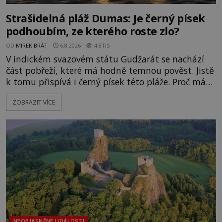
Strašidelná pláž Dumas: Je černý písek
podhoubím, ze kterého roste zlo?
OD
MIREK BRÁT
6.8.2026
4.8TIS
V indickém svazovém státu Gudžarát se nachází
část pobřeží, které má hodně temnou pověst. Jistě
k tomu přispívá i černý písek této pláže. Proč má
pláž takové netypické zbarvení? Nakolik jsou
ZOBRAZIT VÍCE
pravdivé historky, že zde došlo k nevysvětlitelným
zmizením turistů? Ti, kteří se nebojí, nás mohou
následovat. Vstupujeme na pláž Dumas ve městě
Surat. Gu
NEOBJASNĚNÉ UDÁLOSTI