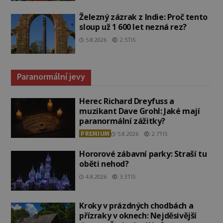
Železný zázrak z Indie: Proč tento
sloup už 1 600 let nezná rez?
5.8.2026
2.5TIS
Paranormální jevy
Herec Richard Dreyfuss a
muzikant Dave Grohl: Jaké mají
paranormální zážitky?
PREMIUM
5.8.2026
2.7TIS
Hororové zábavní parky: Straší tu
oběti nehod?
4.8.2026
3.3TIS
Kroky v prázdných chodbách a
přízraky v oknech: Nejděsivější