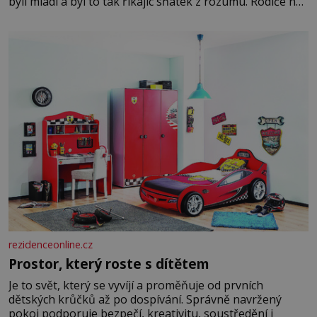
byli mladí a byl to tak říkajíc sňatek z rozumu. Rodiče nás
dali dohromady, Toník byl dobře zaopatřený mladý muž.
Manželství nám oběma moc nesvědčilo, brzy jsme zjistili,
že
rezidenceonline.cz
Prostor, který roste s dítětem
Je to svět, který se vyvíjí a proměňuje od prvních
dětských krůčků až po dospívání. Správně navržený
pokoj podporuje bezpečí, kreativitu, soustředění i