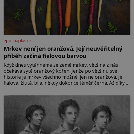
epochaplus.cz
Mrkev není jen oranžová. Její neuvěřitelný
příběh začíná fialovou barvou
Když dnes vytáhneme ze země mrkev, většina z nás
očekává sytě oranžový kořen. Jenže po většinu své
historie je mrkev všechno možné, jen ne oranžová. Je
fialová, žlutá, bílá, někdy dokonce téměř černá. Až díky
stovkám let pečlivého šlechtění se z ní stává zelenina,
bez které si českou zahradu ani nedokážeme představit.
Její příběh je