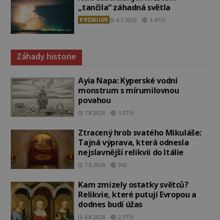
„tančila“ záhadná světla
PREMIUM
4.7.2026
3.4TIS
Záhady historie
Ayia Napa: Kyperské vodní
monstrum s mírumilovnou
povahou
7.8.2026
3.5TIS
Ztracený hrob svatého Mikuláše:
Tajná výprava, která odnesla
nejslavnější relikvii do Itálie
7.8.2026
962
Kam zmizely ostatky světců?
Relikvie, které putují Evropou a
dodnes budí úžas
6.8.2026
2.3TIS