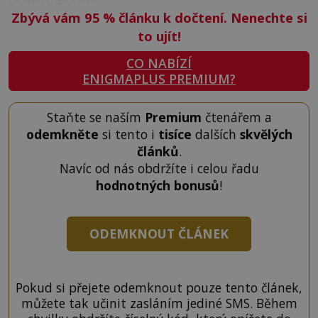
Zbývá vám 95
%
článku k dočtení. Nenechte si
to ujít!
CO NABÍZÍ
ENIGMAPLUS PREMIUM?
Staňte se naším
Premium
čtenářem a
odemkněte
si tento i
tisíce
dalších
skvělých
článků
.
Navíc od nás obdržíte i celou řadu
hodnotných bonusů
!
ODEMKNOUT ČLÁNEK
Pokud si přejete odemknout pouze tento článek,
můžete tak učinit zasláním jediné SMS. Během