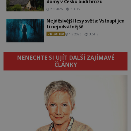
domy v Česku budí hrůzu
2.8.2026
3.3TIS
Nejděsivější lesy světa: Vstoupí jen
ti nejodvážnější!
PREMIUM
1.8.2026
3.5TIS
NENECHTE SI UJÍT DALŠÍ ZAJÍMAVÉ
ČLÁNKY