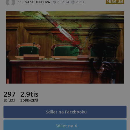
PREMIUM
od
EVA SOUKUPOVÁ
7.6.2024
2.9tis
297
2.9tis
SDÍLENÍ
ZOBRAZENÍ
Sdílet na Facebooku
Sdílet na X