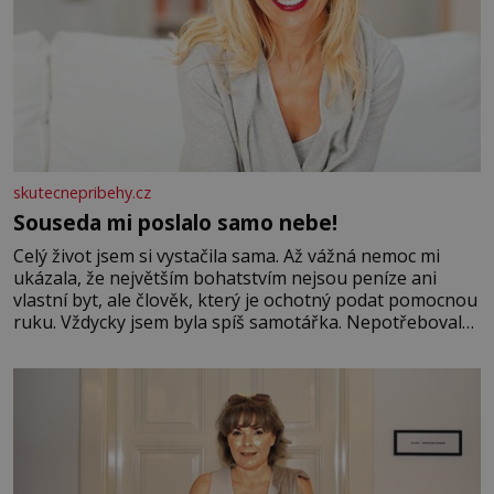
skutecnepribehy.cz
Souseda mi poslalo samo nebe!
Celý život jsem si vystačila sama. Až vážná nemoc mi
ukázala, že největším bohatstvím nejsou peníze ani
vlastní byt, ale člověk, který je ochotný podat pomocnou
ruku. Vždycky jsem byla spíš samotářka. Nepotřebovala
jsem kolem sebe partu kamarádek ani partnera. Stačily
mi knihy, práce a hlavně klid. Hned po studiích jsem
odešla z rodného města,