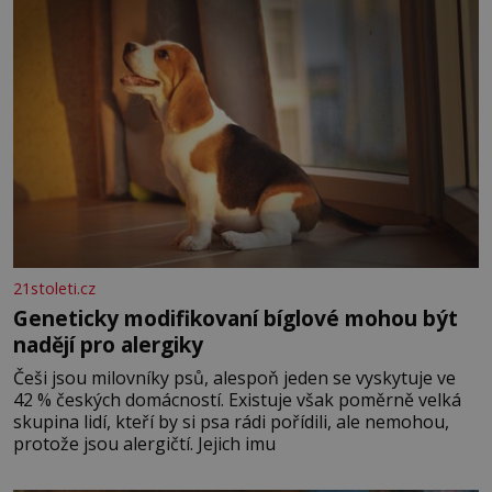
21stoleti.cz
Geneticky modifikovaní bíglové mohou být
nadějí pro alergiky
Češi jsou milovníky psů, alespoň jeden se vyskytuje ve
42 % českých domácností. Existuje však poměrně velká
skupina lidí, kteří by si psa rádi pořídili, ale nemohou,
protože jsou alergičtí. Jejich imu