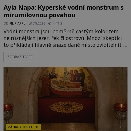
Ayia Napa: Kyperské vodní monstrum s
mírumilovnou povahou
OD
FILIP APPL
7.8.2026
4.4TIS
Vodní monstra jsou poměrně častým koloritem
nejrůznějších jezer, řek či ostrovů. Mnozí skeptici
to přikládají hlavně snaze dané místo zviditelnit a
přitáhnout k němu pozornost záhadám
ZOBRAZIT VÍCE
nakloněných turistů. Je to také případ kyperského
tvora jménem Ayia Napa? Nebo se může za
legendami o něm ukrývat nějaký pravdivý základ?
V blízkosti Mysu Greco, jak se přez
ZÁHADY HISTORIE