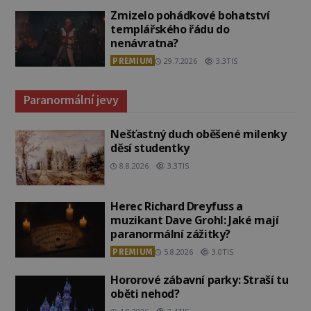
Zmizelo pohádkové bohatství
templářského řádu do
nenávratna?
PREMIUM
29.7.2026
3.3TIS
Paranormální jevy
Nešťastný duch oběšené milenky
děsí studentky
8.8.2026
3.3TIS
Herec Richard Dreyfuss a
muzikant Dave Grohl: Jaké mají
paranormální zážitky?
PREMIUM
5.8.2026
3.0TIS
Hororové zábavní parky: Straší tu
oběti nehod?