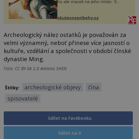
ho ale vraceli na jeho místo. S
manželem Vaškem jsme si pořídili
chaloupku, takový domek na severu
Čech, kde jsme si naplánova...
skutecnepribehy.cz
Archeologický nález ostatků je považován za
velmi významný, neboť přinese více jasností o
kultuře, vzdělání a společnosti v období čínské
dynastie Ming.
Foto: CC BY-SA 2.0 Antonis SHEN
archeologické objevy
čína
Štítky:
spisovatelé
Sdílet na Facebooku
Sdílet na X