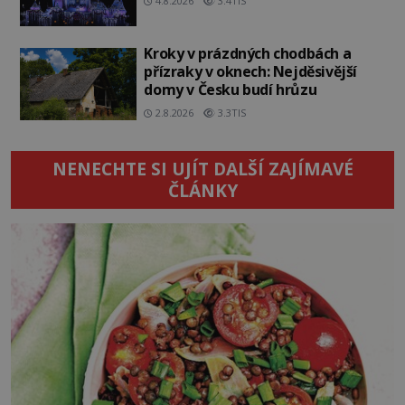
4.8.2026
3.4TIS
Kroky v prázdných chodbách a
přízraky v oknech: Nejděsivější
domy v Česku budí hrůzu
2.8.2026
3.3TIS
NENECHTE SI UJÍT DALŠÍ ZAJÍMAVÉ
ČLÁNKY