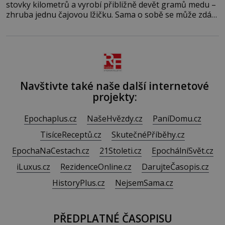
stovky kilometrů a vyrobí přibližně devět gramů medu –
zhruba jednu čajovou lžičku. Sama o sobě se může zdát
bezvýznamná. Teprve když se spojí s dalšími desítkami
tisíc příslušnic svého včelstva, vznikne jeden z
nejdokonalejších organismů
Navštivte také naše další internetové
projekty:
Epochaplus.cz
NašeHvězdy.cz
PaníDomu.cz
TisíceReceptů.cz
SkutečnéPříběhy.cz
EpochaNaCestach.cz
21Stoleti.cz
EpochálníSvět.cz
iLuxus.cz
RezidenceOnline.cz
DarujteČasopis.cz
HistoryPlus.cz
NejsemSama.cz
PŘEDPLATNÉ ČASOPISU