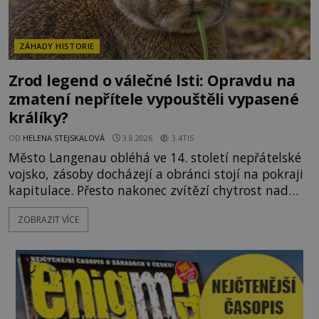
ZÁHADY HISTORIE
Zrod legend o válečné lsti: Opravdu na
zmatení nepřítele vypouštěli vypasené
králíky?
OD
HELENA STEJSKALOVÁ
3.8.2026
3.4TIS
Město Langenau obléhá ve 14. století nepřátelské
vojsko, zásoby docházejí a obránci stojí na pokraji
kapitulace. Přesto nakonec zvítězí chytrost nad
hrubou silou. Podle staré německé legendy vypustí
ZOBRAZIT VÍCE
obyvatelé za hradby dobře živeného králíka, aby
nepřítele přesvědčili, že uvnitř města je jídla stále
dost. Čas pracuje pro obléhatele. Ve městě ubývají
zásoby a každý den znamená další porci strádá