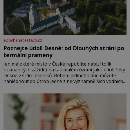
epochanacestach.cz
Poznejte údolí Desné: od Dlouhých strání po
termální prameny
Jen málokteré místo v České republice nabízí tolik
rozmanitých zážitků na tak malém území jako údolí řeky
Desné v srdci Jeseníků. Během jediného dne můžete
nahlédnout do útrob jedné z nejvýznamnějších vodních
elektráren v Evropě, vydat se na horské hřebeny, projet
se na koloběžce a den zakončit poznáváním památek ve
Velkých Losinách nebo v termálním