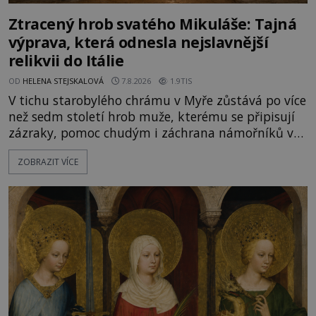
Ztracený hrob svatého Mikuláše: Tajná
výprava, která odnesla nejslavnější
relikvii do Itálie
OD
HELENA STEJSKALOVÁ
7.8.2026
1.9TIS
V tichu starobylého chrámu v Myře zůstává po více
než sedm století hrob muže, kterému se připisují
zázraky, pomoc chudým i záchrana námořníků v
bouřích. Pak ale přichází rok 1087 a klidné místo
ZOBRAZIT VÍCE
se mění v dějiště podivné noční výpravy. Skupina
italských námořníků otevírá hrob svatého
Mikuláše a odváží jeho ostatky přes moře do Bari.
Je to zbožná záchrana před nebezpečím, nebo
promyšlená krádež,