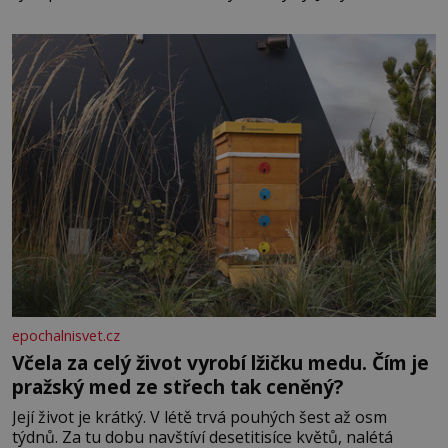
Casanova sledoval, když se například procházel uličkami
lotyšské Rigy? Casanova v Pobaltí kontaktoval tamní
zednářské lóže. Nebyl v této oblasti žádným nováčkem,
protože do zednářské
epochalnisvet.cz
Včela za celý život vyrobí lžičku medu. Čím je
pražský med ze střech tak ceněný?
Její život je krátký. V létě trvá pouhých šest až osm
týdnů. Za tu dobu navštíví desetitisíce květů, nalétá