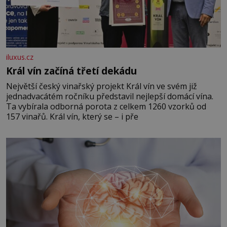
iluxus.cz
Král vín začíná třetí dekádu
Největší český vinařský projekt Král vín ve svém již
jednadvacátém ročníku představil nejlepší domácí vína.
Ta vybírala odborná porota z celkem 1260 vzorků od
157 vinařů. Král vín, který se – i pře