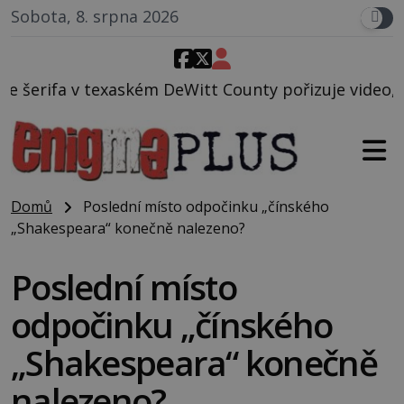
Sobota, 8. srpna 2026
eWitt County pořizuje video, na kterém před jeho vo
Domů
Poslední místo odpočinku „čínského
„Shakespeara“ konečně nalezeno?
Poslední místo
odpočinku „čínského
„Shakespeara“ konečně
nalezeno?