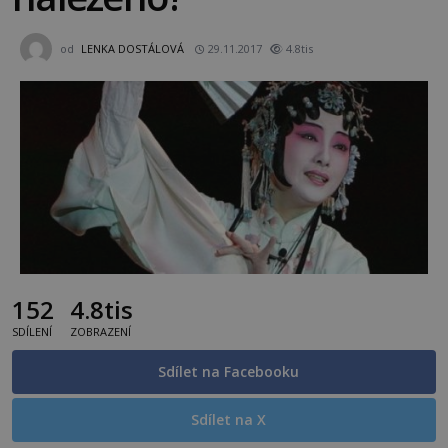
od
LENKA DOSTÁLOVÁ
29.11.2017
4.8tis
152
4.8tis
SDÍLENÍ
ZOBRAZENÍ
Sdílet na Facebooku
Sdílet na X