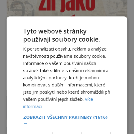
Tyto webové stránky
používají soubory cookie.
K personalizaci obsahu, reklam a analýze
Vesmír a technologie
návštěvnosti používáme soubory cookie.
Informace o vašem používání našich
Co zachycují tajemné snímky
stránek také sdílíme s našimi reklamními a
Marsu? Je na něm přeci jen voda?
analytickými partnery, kteří je mohou
PREMIUM
7.8.2026
1.7TIS
kombinovat s dalšími informacemi, které
jste jim poskytli nebo které shromáždili při
Podivné události roku 2023: Jsou
vašem používání jejich služeb.
Více
Američané v obležení UFO?
informací
PREMIUM
27.7.2026
3.5TIS
ZOBRAZIT VŠECHNY PARTNERY
(1616)
→
Nad australským městem