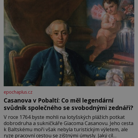
epochaplus.cz
Casanova v Pobaltí: Co měl legendární
svůdník společného se svobodnými zednáři?
V roce 1764 byste mohli na lotyšských plážích potkat
dobrodruha a sukničkáře Giacoma Casanovu. Jeho cesta
k Baltskému moři však nebyla turistickým výletem, ale
ryze pracovní cestou se zištnými úmysly. Jaký cíl