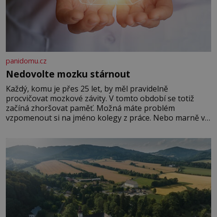
panidomu.cz
Nedovolte mozku stárnout
Každý, komu je přes 25 let, by měl pravidelně
procvičovat mozkové závity. V tomto období se totiž
začíná zhoršovat paměť. Možná máte problém
vzpomenout si na jméno kolegy z práce. Nebo marně v
paměti lovíte název knížky, kterou jste nedávno přečetli.
Je to opravdu tak, s věkem jako kdyby se paměť
rozhodla stávkovat. Cvičte