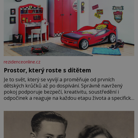
rezidenceonline.cz
Prostor, který roste s dítětem
Je to svět, který se vyvíjí a proměňuje od prvních
dětských krůčků až po dospívání. Správně navržený
pokoj podporuje bezpečí, kreativitu, soustředění i
odpočinek a reaguje na každou etapu života a specifické
potřeby dítěte. Pro nejmenší je klíčová jednoduchost,
měkkost a bezpečí, proto by pokoj miminka měl působit
především klidně a útulně. Předškolní věk je