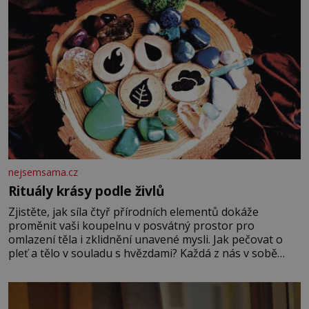
nejsemsama.cz
Rituály krásy podle živlů
Zjistěte, jak síla čtyř přírodních elementů dokáže
proměnit vaši koupelnu v posvátný prostor pro
omlazení těla i zklidnění unavené mysli. Jak pečovat o
pleť a tělo v souladu s hvězdami? Každá z nás v sobě
nese otisk vesmíru, který se projevuje nejen v naší
povaze, ale i v potřebách naší pokožky. Ohnivá znamení
Ženy narozené ve znamení Berana, Lva a Střelce v sobě
nesou žár, odvahu a neutuchající elán. Vaše