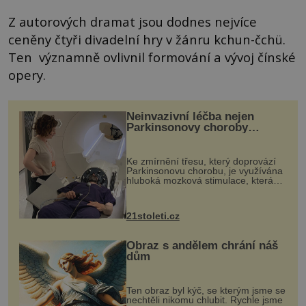
Z autorových dramat jsou dodnes nejvíce
ceněny čtyři divadelní hry v žánru kchun-čchü.
Ten významně ovlivnil formování a vývoj čínské
opery.
Neinvazivní léčba nejen
Parkinsonovy choroby
pomocí ultrazvukové
„helmy“
Ke zmírnění třesu, který doprovází
Parkinsonovu chorobu, je využívána
hluboká mozková stimulace, která
však vyžaduje vysoce invazivní
zákrok. Ultrazvuk zase není vhodný
k dostatečně přesnému zacílení ...
21stoleti.cz
Obraz s andělem chrání náš
dům
Ten obraz byl kýč, se kterým jsme se
nechtěli nikomu chlubit. Rychle jsme