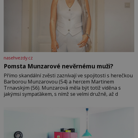
nasehvezdy.cz
Pomsta Munzarové nevěrnému muži?
Přímo skandální zvěsti zaznívají ve spojitosti s herečkou
Barborou Munzarovou (54) a hercem Martinem
Trnavským (56). Munzarová měla být totiž viděna s
jakýmsi sympaťákem, s nímž se velmi družně, až d