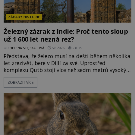
ZÁHADY HISTORIE
Železný zázrak z Indie: Proč tento sloup
už 1 600 let nezná rez?
OD
HELENA STEJSKALOVÁ
5.8.2026
2.8TIS
Představa, že železo musí na dešti během několika
let zrezivět, bere v Dillí za své. Uprostřed
komplexu Qutb stojí více než sedm metrů vysoký
železný sloup, který už přibližně 1 600 let odolává
ZOBRAZIT VÍCE
počasí s jen nepatrnými stopami koroze. Jeho
mimořádná trvanlivost dlouho živí legendy o
ztracených technologiích či tajemných
materiálech. Moderní metalurgie však ukazuje, že
skutečné vysvětlení je ješt