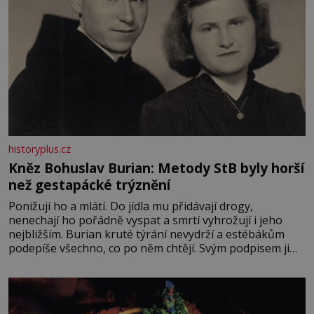
historyplus.cz
Kněz Bohuslav Burian: Metody StB byly horší
než gestapácké trýznění
Ponižují ho a mlátí. Do jídla mu přidávají drogy,
nenechají ho pořádně vyspat a smrtí vyhrožují i jeho
nejbližším. Burian kruté týrání nevydrží a estébákům
podepíše všechno, co po něm chtějí. Svým podpisem jim
potvrdí také to, že na něj během výslechů nikdo nevyvíjel
fyzický ani psychický nátlak. Syn brněnského řezníka
chce být knězem a