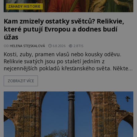
ZÁHADY HISTORIE
Kam zmizely ostatky světců? Relikvie,
které putují Evropou a dodnes budí
úžas
OD
HELENA STEJSKALOVÁ
6.8.2026
2.8TIS
Kosti, zuby, pramen vlasů nebo kousky oděvu.
Relikvie svatých jsou po staletí jedním z
nejcennějších pokladů křesťanského světa. Některé
mají pečlivě doloženou historii, jiné provází
ZOBRAZIT VÍCE
záhady, krádeže i nečekané objevy. Jejich osudy
připomínají dobrodružné romány, přesto se opírají
o skutečné historické události. Ve středověké
Evropě mají relikvie mimořádnou hodnotu. Nejsou
jen předmětem úcty