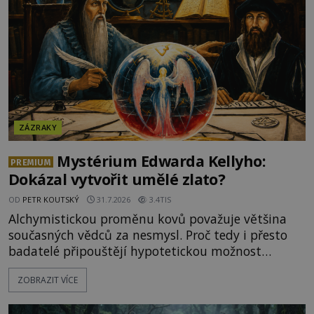
ZÁZRAKY
Mystérium Edwarda Kellyho:
PREMIUM
Dokázal vytvořit umělé zlato?
OD
PETR KOUTSKÝ
31.7.2026
3.4TIS
Alchymistickou proměnu kovů považuje většina
současných vědců za nesmysl. Proč tedy i přesto
badatelé připouštějí hypotetickou možnost
transmutace? Mohl její podstatu odhalit anglický
ZOBRAZIT VÍCE
alchymista, vědec a dobrodruh Edward Kelly?
Shromážděný dav napětím téměř nedýchá.