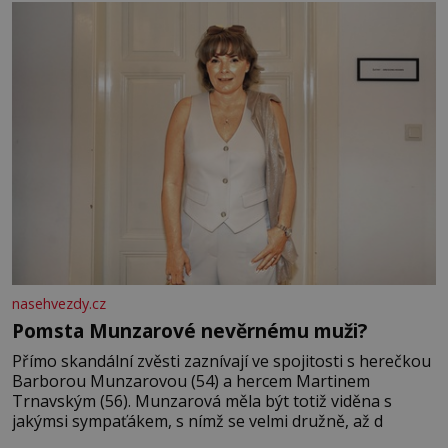
odešla z rodného města,
nasehvezdy.cz
Pomsta Munzarové nevěrnému muži?
Přímo skandální zvěsti zaznívají ve spojitosti s herečkou
Barborou Munzarovou (54) a hercem Martinem
Trnavským (56). Munzarová měla být totiž viděna s
jakýmsi sympaťákem, s nímž se velmi družně, až d