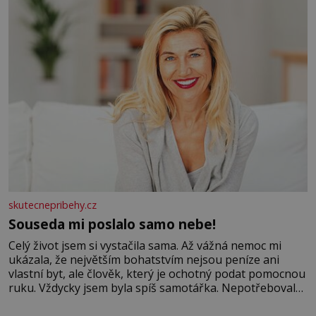
Velkých Losinách nebo v termálním
skutecnepribehy.cz
Souseda mi poslalo samo nebe!
Celý život jsem si vystačila sama. Až vážná nemoc mi
ukázala, že největším bohatstvím nejsou peníze ani
vlastní byt, ale člověk, který je ochotný podat pomocnou
ruku. Vždycky jsem byla spíš samotářka. Nepotřebovala
jsem kolem sebe partu kamarádek ani partnera. Stačily
mi knihy, práce a hlavně klid. Hned po studiích jsem