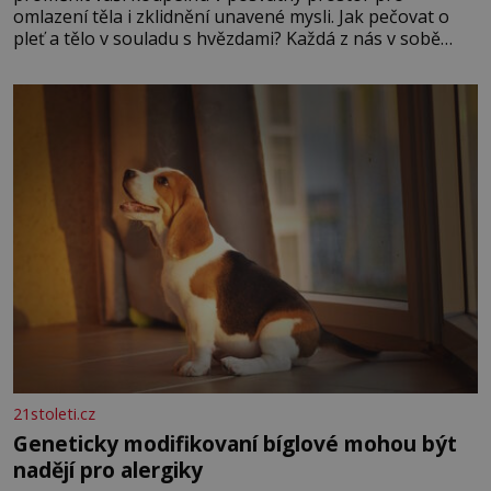
omlazení těla i zklidnění unavené mysli. Jak pečovat o
pleť a tělo v souladu s hvězdami? Každá z nás v sobě
nese otisk vesmíru, který se projevuje nejen v naší
povaze, ale i v potřebách naší pokožky. Ohnivá znamení
Ženy narozené ve znamení Berana, Lva a Střelce v sobě
nesou žár, odvahu a neutuchající elán. Vaše
21stoleti.cz
Geneticky modifikovaní bíglové mohou být
nadějí pro alergiky