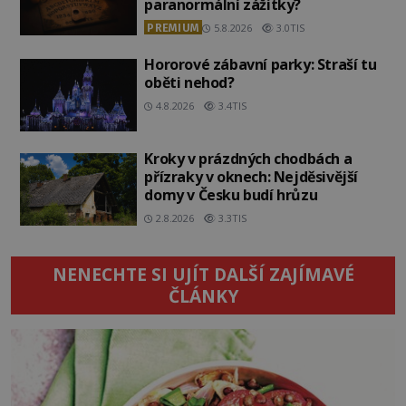
paranormální zážitky?
PREMIUM
5.8.2026
3.0TIS
Hororové zábavní parky: Straší tu
oběti nehod?
4.8.2026
3.4TIS
Kroky v prázdných chodbách a
přízraky v oknech: Nejděsivější
domy v Česku budí hrůzu
2.8.2026
3.3TIS
NENECHTE SI UJÍT DALŠÍ ZAJÍMAVÉ
ČLÁNKY