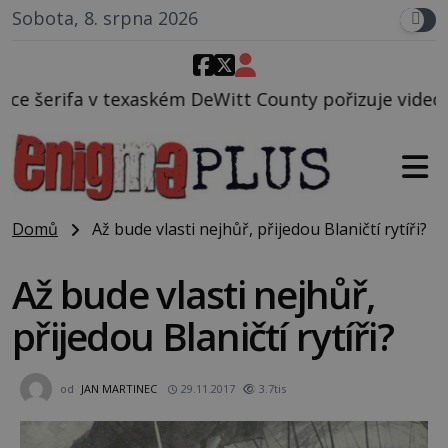
Sobota, 8. srpna 2026
eWitt County pořizuje video, na kterém před jeho vo
Domů
Až bude vlasti nejhůř, přijedou Blaničtí rytíři?
Až bude vlasti nejhůř,
přijedou Blaničtí rytíři?
od
JAN MARTINEC
29.11.2017
3.7tis