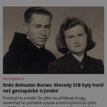
potřeby dítěte. Pro nejmenší je klíčová jednoduchost,
měkkost a bezpečí, proto by pokoj miminka měl působit
především klidně a útulně. Předškolní věk je
historyplus.cz
Kněz Bohuslav Burian: Metody StB byly horší
než gestapácké trýznění
Ponižují ho a mlátí. Do jídla mu přidávají drogy,
nenechají ho pořádně vyspat a smrtí vyhrožují i jeho