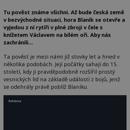
Tu pověst známe všichni. Až bude česká země
v bezvýchodné situaci, hora Blaník se otevře a
vyjedou z ní rytíři v plné zbroji v čele s
knížetem Václavem na bílém oři. Aby nás
zachránili…
Ta pověst je mezi námi již stovky let a hned v
několika podobách. Její počátky sahají do 15.
století, kdy ji pravděpodobně rozšířil prostý
vesnických lid na základě událostí z bojů, jenž
se odehrály právě poblíž Blaníku.
Reklama