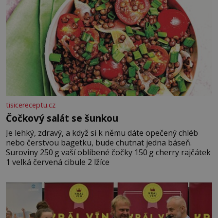
tisicereceptu.cz
Čočkový salát se šunkou
Je lehký, zdravý, a když si k němu dáte opečený chléb
nebo čerstvou bagetku, bude chutnat jedna báseň.
Suroviny 250 g vaší oblíbené čočky 150 g cherry rajčátek
1 velká červená cibule 2 lžíce