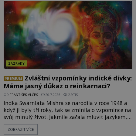
chlapcovo proroctví, nebo poutníci spatřili pouze
neobvyklou hru světla? [gallery
ids="170530,170531,1705
ZÁZRAKY
Zvláštní vzpomínky indické dívky:
PREMIUM
Máme jasný důkaz o reinkarnaci?
OD
FRANTIŠEK VLČEK
20.7.2026
2.9TIS
Indka Swarnlata Mishra se narodila v roce 1948 a
když jí byly tři roky, tak se zmínila o vzpomínce na
svůj minulý život. Jakmile začala mluvit jazykem,
který nikdo nezná, začali rodiče její podivné
ZOBRAZIT VÍCE
chování brát vážně. Je snad důkazem reinkarnace?