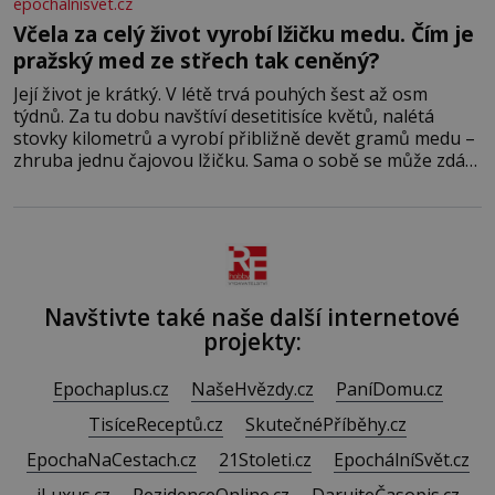
epochalnisvet.cz
Včela za celý život vyrobí lžičku medu. Čím je
pražský med ze střech tak ceněný?
Její život je krátký. V létě trvá pouhých šest až osm
týdnů. Za tu dobu navštíví desetitisíce květů, nalétá
stovky kilometrů a vyrobí přibližně devět gramů medu –
zhruba jednu čajovou lžičku. Sama o sobě se může zdát
bezvýznamná. Teprve když se spojí s dalšími desítkami
tisíc příslušnic svého včelstva, vznikne jeden z
nejdokonalejších organismů
Navštivte také naše další internetové
projekty:
Epochaplus.cz
NašeHvězdy.cz
PaníDomu.cz
TisíceReceptů.cz
SkutečnéPříběhy.cz
EpochaNaCestach.cz
21Stoleti.cz
EpochálníSvět.cz
iLuxus.cz
RezidenceOnline.cz
DarujteČasopis.cz