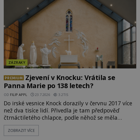
tajemství pocházející ze samých počátků lidské
civilizace? Nebo dokonce z temných vod minulosti
ještě mnohem hlubších? [g
ZÁZRAKY
Zjevení v Knocku: Vrátila se
PREMIUM
Panna Marie po 138 letech?
OD
FILIP APPL
23.7.2026
3.2TIS
Do irské vesnice Knock dorazily v červnu 2017 více
než dva tisíce lidí. Přivedla je tam předpověď
čtrnáctiletého chlapce, podle něhož se měla
přesně ve tři hodiny odpoledne zjevit Panna Marie.
ZOBRAZIT VÍCE
Když slunce vystoupilo z mraků, část davu začala
křičet, že se na nebi odehrává zázrak. Splnilo se