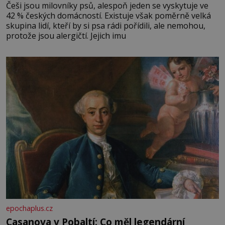
Češi jsou milovníky psů, alespoň jeden se vyskytuje ve
42 % českých domácností. Existuje však poměrně velká
skupina lidí, kteří by si psa rádi pořídili, ale nemohou,
protože jsou alergičtí. Jejich imu
epochaplus.cz
Casanova v Pobaltí: Co měl legendární