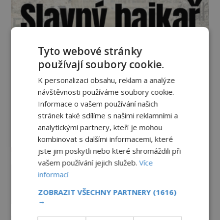
Tyto webové stránky
používají soubory cookie.
K personalizaci obsahu, reklam a analýze
návštěvnosti používáme soubory cookie.
Informace o vašem používání našich
stránek také sdílíme s našimi reklamními a
analytickými partnery, kteří je mohou
kombinovat s dalšími informacemi, které
Vesmír a technologie
jste jim poskytli nebo které shromáždili při
vašem používání jejich služeb.
Více
Co zachycují tajemné snímky
informací
Marsu? Je na něm přeci jen voda?
PREMIUM
7.8.2026
1.8TIS
ZOBRAZIT VŠECHNY PARTNERY
(1616)
→
Podivné události roku 2023: Jsou