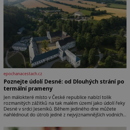
epochanacestach.cz
Poznejte údolí Desné: od Dlouhých strání po
termální prameny
Jen málokteré místo v České republice nabízí tolik
rozmanitých zážitků na tak malém území jako údolí řeky
Desné v srdci Jeseníků. Během jediného dne můžete
nahlédnout do útrob jedné z nejvýznamnějších vodních
elektráren v Evropě, vydat se na horské hřebeny, projet
se na koloběžce a den zakončit poznáváním památek ve