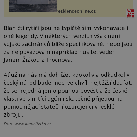
Casa, kterou byly vybaveny její
paluby. Monacký přístav nabízí
každoročn...
rezidenceonline.cz
Blaničtí rytíři jsou nejtypičtějšími vykonavateli
oné legendy. V některých verzích však není
vojsko zachránců blíže specifikované, nebo jsou
za ně považováni například husité, vedení
Janem Žižkou z Trocnova.
Ať už na nás má dohlížet kdokoliv a odkudkoliv,
český národ bude moci ve chvíli nejtěžší doufat,
že se nejedná jen o pouhou pověst a že české
vlasti ve smrtící agónii skutečně přijedou na
pomoc nějací stateční ozbrojenci v lesklé
zbroji…
Foto: www.kamelietka.cz