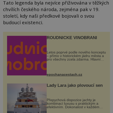
Tato legenda byla nejvíce přiživována v těžkých
chvílích českého národa, zejména pak v 19.
století, kdy naši předkové bojovali o svou
budoucí existenci.
ROUDNICKÉ VINOBRANÍ
Letos poprvé podle nového konceptu
– přímo v historickém jádru města a
pro všechny zcela zdarma. Hlavní
program se odehraje na Karlově a
Husově náměstí. Návštěvníci se
mohou těšit na víno, burčák, pes...
epochanacestach.cz
Lady Lara jako plovoucí sen
Přepychová dispozice jachty je
kombinací luxusu s praktickým a
efektivním. Dokonalost v každém
detailu představuje značka Fendi