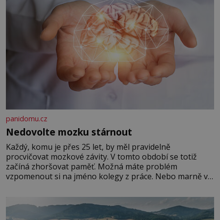
panidomu.cz
Nedovolte mozku stárnout
Každý, komu je přes 25 let, by měl pravidelně
procvičovat mozkové závity. V tomto období se totiž
začíná zhoršovat paměť. Možná máte problém
vzpomenout si na jméno kolegy z práce. Nebo marně v
paměti lovíte název knížky, kterou jste nedávno přečetli.
Je to opravdu tak, s věkem jako kdyby se paměť
rozhodla stávkovat. Cvičte