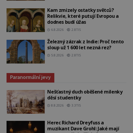
Kam zmizely ostatky světců?
Relikvie, které putují Evropou a
dodnes budí úžas
6.8.2026
2.8TIS
Železný zázrak z Indie: Proč tento
sloup už 1 600 let nezná rez?
5.8.2026
2.8TIS
Paranormální jevy
Nešťastný duch oběšené milenky
děsí studentky
8.8.2026
3.3TIS
Herec Richard Dreyfuss a
muzikant Dave Grohl: Jaké mají