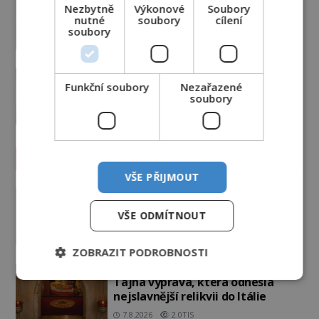
Nezbytně
Výkonové
Soubory
Američané v obležení UFO?
nutné
soubory
cílení
soubory
PREMIUM
27.7.2026
3.5TIS
Nad australským městem
„tančila“ záhadná světla
Funkční soubory
Nezařazené
soubory
PREMIUM
4.7.2026
3.4TIS
Záhady historie
VŠE PŘIJMOUT
Ayia Napa: Kyperské vodní
monstrum s mírumilovnou
VŠE ODMÍTNOUT
povahou
7.8.2026
4.5TIS
ZOBRAZIT PODROBNOSTI
Ztracený hrob svatého Mikuláše:
Tajná výprava, která odnesla
nejslavnější relikvii do Itálie
7.8.2026
2.0TIS