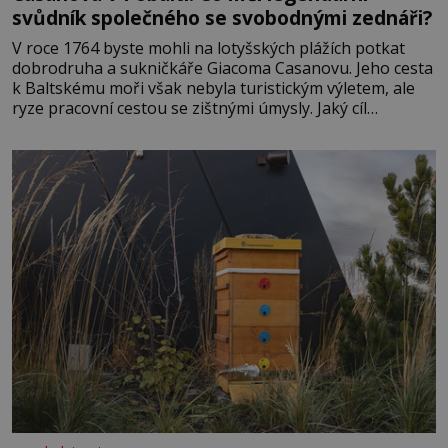
svůdník společného se svobodnými zednáři?
V roce 1764 byste mohli na lotyšských plážích potkat
dobrodruha a sukničkáře Giacoma Casanovu. Jeho cesta
k Baltskému moři však nebyla turistickým výletem, ale
ryze pracovní cestou se zištnými úmysly. Jaký cíl
Casanova sledoval, když se například procházel uličkami
lotyšské Rigy? Casanova v Pobaltí kontaktoval tamní
zednářské lóže. Nebyl v této oblasti žádným nováčkem,
protože do zednářské