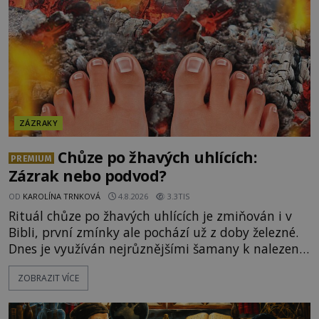
ZÁZRAKY
Chůze po žhavých uhlících:
PREMIUM
Zázrak nebo podvod?
OD
KAROLÍNA TRNKOVÁ
4.8.2026
3.3TIS
Rituál chůze po žhavých uhlících je zmiňován i v
Bibli, první zmínky ale pochází už z doby železné.
Dnes je využíván nejrůznějšími šamany k nalezení
spirituální síly či vnitřního klidu. Jak funguje a proč
ZOBRAZIT VÍCE
si při něm člověk nepopálí nohy, což bylo
objektivně dokázáno? Je na něm i něco
nadpřirozeného? Histori