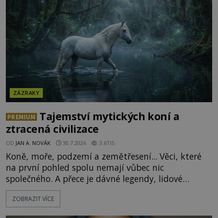
Měšťané pozorují konání muže, který se stává
nesmrtelnou legendou již během
ZÁZRAKY
Tajemství mytických koní a
PREMIUM
ztracená civilizace
OD
JAN A. NOVÁK
30.7.2026
3.6TIS
Koně, moře, podzemí a zemětřesení... Věci, které
na první pohled spolu nemají vůbec nic
společného. A přece je dávné legendy, lidové
pohádky i podvědomí psychicky nemocných lidí
ZOBRAZIT VÍCE
podivným způsobem vzájemně propojují. Je
možné, že tato záhadná spojitost ukrývá nějaké