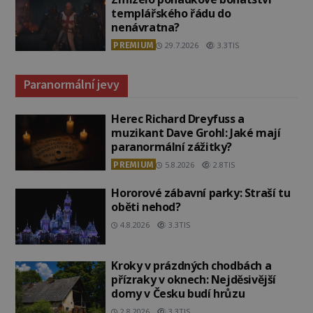
templářského řádu do
nenávratna?
PREMIUM
29.7.2026
3.3TIS
Paranormální jevy
Herec Richard Dreyfuss a
muzikant Dave Grohl: Jaké mají
paranormální zážitky?
PREMIUM
5.8.2026
2.8TIS
Hororové zábavní parky: Straší tu
oběti nehod?
4.8.2026
3.3TIS
Kroky v prázdných chodbách a
přízraky v oknech: Nejděsivější
domy v Česku budí hrůzu
2.8.2026
3.3TIS