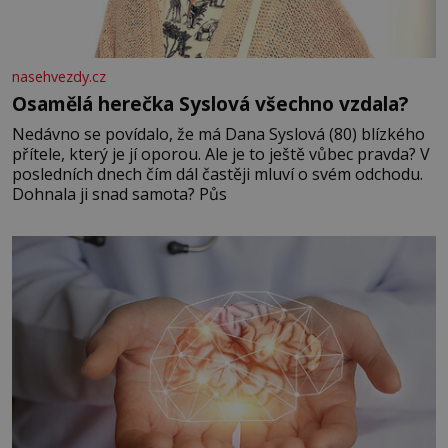
nasehvezdy.cz
Osamělá herečka Syslová všechno vzdala?
Nedávno se povídalo, že má Dana Syslová (80) blízkého
přítele, který je jí oporou. Ale je to ještě vůbec pravda? V
posledních dnech čím dál častěji mluví o svém odchodu.
Dohnala ji snad samota? Půs