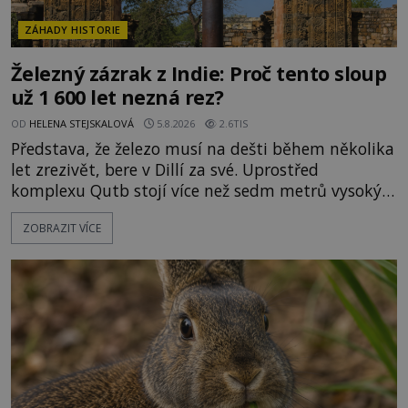
ZÁHADY HISTORIE
Železný zázrak z Indie: Proč tento sloup
už 1 600 let nezná rez?
OD
HELENA STEJSKALOVÁ
5.8.2026
2.6TIS
Představa, že železo musí na dešti během několika
let zrezivět, bere v Dillí za své. Uprostřed
komplexu Qutb stojí více než sedm metrů vysoký
železný sloup, který už přibližně 1 600 let odolává
ZOBRAZIT VÍCE
počasí s jen nepatrnými stopami koroze. Jeho
mimořádná trvanlivost dlouho živí legendy o
ztracených technologiích či tajemných
materiálech. Moderní metalurgie však ukazuje, že
skutečné vysvětlení je ješt