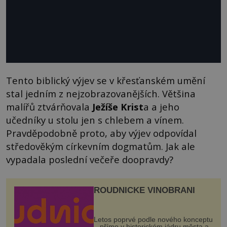
Tento biblický výjev se v křesťanském umění
stal jedním z nejzobrazovanějších. Většina
malířů ztvárňovala
Ježíše Krist
a a jeho
učedníky u stolu jen s chlebem a vínem.
Pravděpodobně proto, aby výjev odpovídal
středověkým církevním dogmatům. Jak ale
vypadala poslední večeře doopravdy?
ROUDNICKÉ VINOBRANÍ
Letos poprvé podle nového konceptu
– přímo v historickém jádru města a