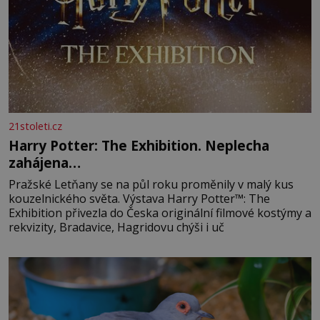
21stoleti.cz
Harry Potter: The Exhibition. Neplecha
zahájena…
Pražské Letňany se na půl roku proměnily v malý kus
kouzelnického světa. Výstava Harry Potter™: The
Exhibition přivezla do Česka originální filmové kostýmy a
rekvizity, Bradavice, Hagridovu chýši i uč