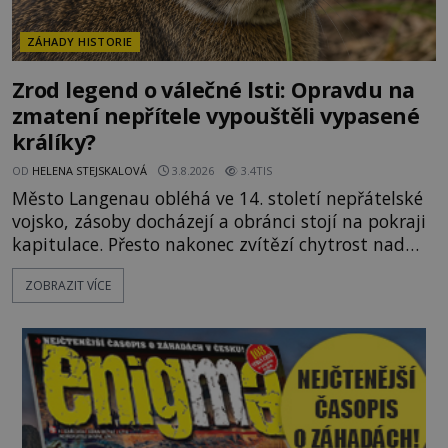
ZÁHADY HISTORIE
Zrod legend o válečné lsti: Opravdu na
zmatení nepřítele vypouštěli vypasené
králíky?
OD
HELENA STEJSKALOVÁ
3.8.2026
3.4TIS
Město Langenau obléhá ve 14. století nepřátelské
vojsko, zásoby docházejí a obránci stojí na pokraji
kapitulace. Přesto nakonec zvítězí chytrost nad
hrubou silou. Podle staré německé legendy vypustí
ZOBRAZIT VÍCE
obyvatelé za hradby dobře živeného králíka, aby
nepřítele přesvědčili, že uvnitř města je jídla stále
dost. Čas pracuje pro obléhatele. Ve městě ubývají
zásoby a každý den znamená další porci strádá