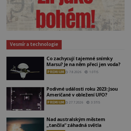
Vesmír a technologie
Co zachycují tajemné snímky
Marsu? Je na něm přeci jen voda?
PREMIUM
7.8.2026
1.0TIS
Podivné události roku 2023: Jsou
Američané v obležení UFO?
PREMIUM
27.7.2026
3.5TIS
Nad australským městem
„tančila“ záhadná světla