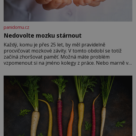
panidomu.cz
Nedovolte mozku stárnout
Každý, komu je přes 25 let, by měl pravidelně
procvičovat mozkové závity. V tomto období se totiž
začíná zhoršovat paměť. Možná máte problém
vzpomenout si na jméno kolegy z práce. Nebo marně v
paměti lovíte název knížky, kterou jste nedávno přečetli.
Je to opravdu tak, s věkem jako kdyby se paměť
rozhodla stávkovat. Cvičte