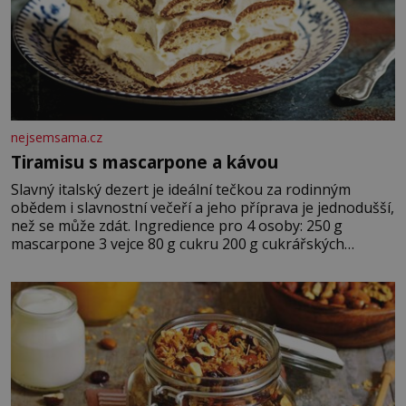
nejsemsama.cz
Tiramisu s mascarpone a kávou
Slavný italský dezert je ideální tečkou za rodinným
obědem i slavnostní večeří a jeho příprava je jednodušší,
než se může zdát. Ingredience pro 4 osoby: 250 g
mascarpone 3 vejce 80 g cukru 200 g cukrářských
piškotů 250 ml silné kávy 2 lžíce amaretta kakao na
posypání Postup: Oddělte žloutky od bílků. Žloutky
vyšlehejte s cukrem do světlé pěny a postupně do nich
vmíchejte mascarpone, aby vznikl hladký