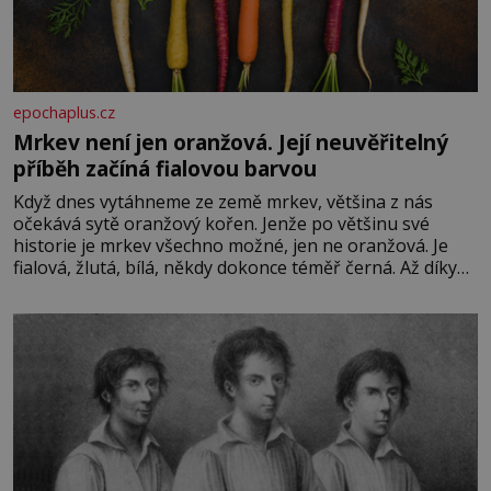
epochaplus.cz
Mrkev není jen oranžová. Její neuvěřitelný
příběh začíná fialovou barvou
Když dnes vytáhneme ze země mrkev, většina z nás
očekává sytě oranžový kořen. Jenže po většinu své
historie je mrkev všechno možné, jen ne oranžová. Je
fialová, žlutá, bílá, někdy dokonce téměř černá. Až díky
stovkám let pečlivého šlechtění se z ní stává zelenina,
bez které si českou zahradu ani nedokážeme představit.
Její příběh je