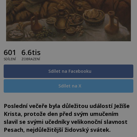
601
6.6tis
SDÍLENÍ
ZOBRAZENÍ
Sdílet na Facebooku
Sdílet na X
Poslední večeře byla důležitou událostí Ježíše
Krista, protože den před svým umučením
slavil se svými učedníky velikonoční slavnost
Pesach, nejdůležitější židovský svátek.