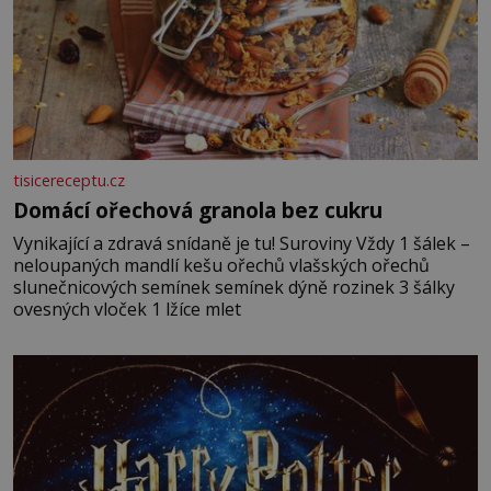
tisicereceptu.cz
Domácí ořechová granola bez cukru
Vynikající a zdravá snídaně je tu! Suroviny Vždy 1 šálek –
neloupaných mandlí kešu ořechů vlašských ořechů
slunečnicových semínek semínek dýně rozinek 3 šálky
ovesných vloček 1 lžíce mlet