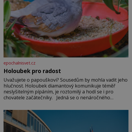
epochalnisvet.cz
Holoubek pro radost
Uvažujete o papouškovi? Sousedům by mohla vadit jeho
hlučnost. Holoubek diamantový komunikuje téměř
neslyšitelným pípáním, je roztomilý a hodí se i pro
chovatele začátečníky. Jedná se o nenáročného
klidného ptáčka, který většinu dne jen posedává. Hodně
času tráví na zemi, kde sbírá zbytky semínek Jeho
domovinou je prakticky celá Austrálie s výjimkou
pobřežní oblasti.