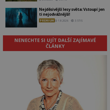
Nejděsivější lesy světa: Vstoupí jen
ti nejodvážnější!
PREMIUM
1.8.2026
3.5TIS
NENECHTE SI UJÍT DALŠÍ ZAJÍMAVÉ
ČLÁNKY