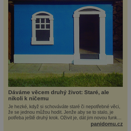
Dáváme věcem druhý život: Staré, ale
nikoli k ničemu
Je hezké, když si schováváte staré či nepotřebné věci,
že se jednou můžou hodit. Jenže aby se to stalo, je
potřeba ještě druhý krok. Oživit je, dát jim novou funkci
a obvykle jim také dopřát zkrášlova...
panidomu.cz