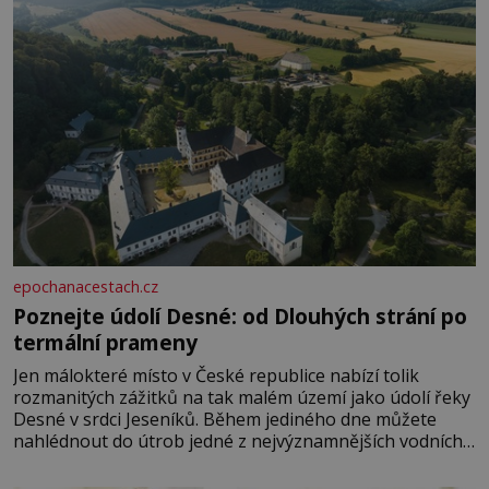
epochanacestach.cz
Poznejte údolí Desné: od Dlouhých strání po
termální prameny
Jen málokteré místo v České republice nabízí tolik
rozmanitých zážitků na tak malém území jako údolí řeky
Desné v srdci Jeseníků. Během jediného dne můžete
nahlédnout do útrob jedné z nejvýznamnějších vodních
elektráren v Evropě, vydat se na horské hřebeny, projet
se na koloběžce a den zakončit poznáváním památek ve