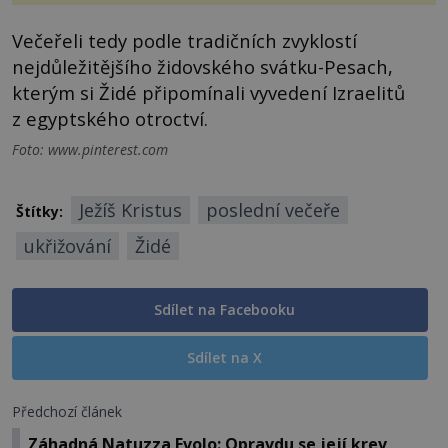
Večeřeli tedy podle tradičních zvyklostí
nejdůležitějšího židovského svátku-Pesach,
kterým si Židé připomínali vyvedení Izraelitů
z egyptského otroctví.
Foto: www.pinterest.com
Ježíš Kristus
poslední večeře
Štítky:
ukřižování
Židé
Sdílet na Facebooku
Sdílet na X
Předchozí článek
Záhadná Natuzza Evolo: Opravdu se její krev