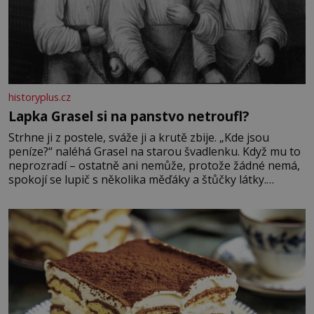
historyplus.cz
Lapka Grasel si na panstvo netroufl?
Strhne ji z postele, sváže ji a krutě zbije. „Kde jsou
peníze?“ naléhá Grasel na starou švadlenku. Když mu to
neprozradí – ostatně ani nemůže, protože žádné nemá,
spokojí se lupič s několika měďáky a štůčky látky.
Zraněná žena pár dní nato umírá. Je to muž nebývale
krutý. Jeho činy budí hrůzu ještě dlouho po jeho smrti