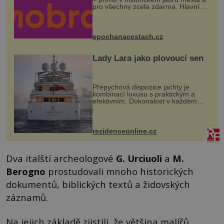
pro všechny zcela zdarma. Hlavní
program se odehraje na Karlově a
Husově náměstí. Návštěvníci se
mohou těšit na víno, burčák, pes...
epochanacestach.cz
Lady Lara jako plovoucí sen
Přepychová dispozice jachty je
kombinací luxusu s praktickým a
efektivním. Dokonalost v každém
detailu představuje značka Fendi
Casa, kterou byly vybaveny její
paluby. Monacký přístav nabízí
každoročn...
rezidenceonline.cz
Dva italští archeologové
G. Urciuoli
a
M.
Berogno
prostudovali mnoho historických
dokumentů, biblických textů a židovských
záznamů.
Na jejich základě zjistili, že většina malířů