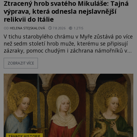
Ztracený hrob svatého Mikuláše: Tajná
výprava, která odnesla nejslavnější
relikvii do Itálie
OD
HELENA STEJSKALOVÁ
7.8.2026
1.2TIS
V tichu starobylého chrámu v Myře zůstává po více
než sedm století hrob muže, kterému se připisují
zázraky, pomoc chudým i záchrana námořníků v
bouřích. Pak ale přichází rok 1087 a klidné místo
ZOBRAZIT VÍCE
se mění v dějiště podivné noční výpravy. Skupina
italských námořníků otevírá hrob svatého
Mikuláše a odváží jeho ostatky přes moře do Bari.
Je to zbožná záchrana před nebezpečím, nebo
promyšlená krádež,
ZÁHADY HISTORIE