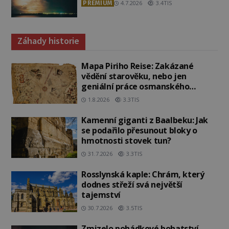
PREMIUM
4.7.2026
3.4TIS
Záhady historie
Mapa Piriho Reise: Zakázané
vědění starověku, nebo jen
geniální práce osmanského
admirála?
1.8.2026
3.3TIS
Kamenní giganti z Baalbeku: Jak
se podařilo přesunout bloky o
hmotnosti stovek tun?
31.7.2026
3.3TIS
Rosslynská kaple: Chrám, který
dodnes střeží svá největší
tajemství
30.7.2026
3.5TIS
Zmizelo pohádkové bohatství