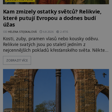
Kam zmizely ostatky světců? Relikvie,
které putují Evropou a dodnes budí
úžas
OD
HELENA STEJSKALOVÁ
6.8.2026
2.4TIS
Kosti, zuby, pramen vlasů nebo kousky oděvu.
Relikvie svatých jsou po staletí jedním z
nejcennějších pokladů křesťanského světa. Některé
mají pečlivě doloženou historii, jiné provází
ZOBRAZIT VÍCE
záhady, krádeže i nečekané objevy. Jejich osudy
připomínají dobrodružné romány, přesto se opírají
o skutečné historické události. Ve středověké
Evropě mají relikvie mimořádnou hodnotu. Nejsou
jen předmětem úcty