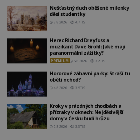
Nešťastný duch oběšené milenky
děsí studentky
8.8.2026
4.7TIS
Herec Richard Dreyfuss a
muzikant Dave Grohl: Jaké mají
paranormální zážitky?
PREMIUM
5.8.2026
3.2TIS
Hororové zábavní parky: Straší tu
oběti nehod?
4.8.2026
3.5TIS
Kroky v prázdných chodbách a
přízraky v oknech: Nejděsivější
domy v Česku budí hrůzu
2.8.2026
3.3TIS