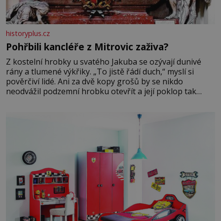
historyplus.cz
Pohřbili kancléře z Mitrovic zaživa?
Z kostelní hrobky u svatého Jakuba se ozývají dunivé
rány a tlumené výkřiky. „To jistě řádí duch,“ myslí si
pověrčiví lidé. Ani za dvě kopy grošů by se nikdo
neodvážil podzemní hrobku otevřít a její poklop tak
raději jen skrápí svěcenou vodou. Za několik dní divné
burácení skutečně ustane. Když o mnoho let později
hrobku