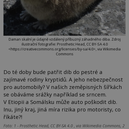
Daman skalní je údajně vzdálený příbuzný záhadného diba. Zdroj
ilustrační fotografie: Prosthetic Head, CC BY-SA 4.0
<https://creativecommons.org/licenses/by-sa/4.0>, via Wikimedia
Commons
Do té doby bude patřit dib do pestré a
zajímavé rodiny kryptidů. A jeho nebezpečnost
pro automobily? V našich zeměpisných šířkách
se obáváme srážky například se srncem.
V Etiopii a Somálsku může auto poškodit dib.
Inu, jiný kraj, jiná míra rizika pro motoristy, co
říkáte?!
Foto: 1 - Prosthetic Head, CC BY-SA 4.0 , via Wikimedia Commons, 2