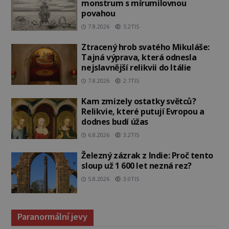
monstrum s mírumilovnou
povahou
7.8.2026
5.2TIS
Ztracený hrob svatého Mikuláše:
Tajná výprava, která odnesla
nejslavnější relikvii do Itálie
7.8.2026
2.7TIS
Kam zmizely ostatky světců?
Relikvie, které putují Evropou a
dodnes budí úžas
6.8.2026
3.2TIS
Železný zázrak z Indie: Proč tento
sloup už 1 600 let nezná rez?
5.8.2026
3.0TIS
Paranormální jevy