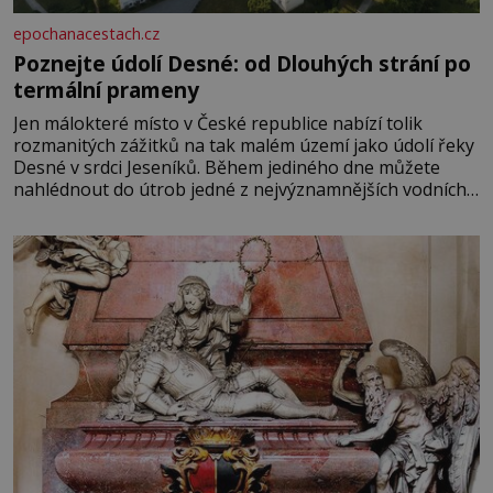
epochanacestach.cz
Poznejte údolí Desné: od Dlouhých strání po
termální prameny
Jen málokteré místo v České republice nabízí tolik
rozmanitých zážitků na tak malém území jako údolí řeky
Desné v srdci Jeseníků. Během jediného dne můžete
nahlédnout do útrob jedné z nejvýznamnějších vodních
elektráren v Evropě, vydat se na horské hřebeny, projet
se na koloběžce a den zakončit poznáváním památek ve
Velkých Losinách nebo v termálním