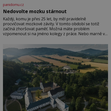
panidomu.cz
Nedovolte mozku stárnout
Každý, komu je přes 25 let, by měl pravidelně
procvičovat mozkové závity. V tomto období se totiž
začíná zhoršovat paměť. Možná máte problém
vzpomenout si na jméno kolegy z práce. Nebo marně v
paměti lovíte název knížky, kterou jste nedávno přečetli.
Je to opravdu tak, s věkem jako kdyby se paměť
rozhodla stávkovat. Cvičte