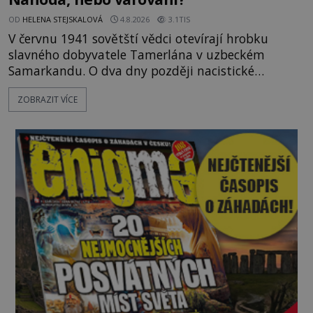
OD
HELENA STEJSKALOVÁ
4.8.2026
3.1TIS
V červnu 1941 sovětští vědci otevírají hrobku
slavného dobyvatele Tamerlána v uzbeckém
Samarkandu. O dva dny později nacistické
Německo zahajuje operaci Barbarossa a napadá
ZOBRAZIT VÍCE
Sovětský svaz. Shoda dat je natolik zarážející, že se
rodí jedna z nejslavnějších „kleteb“ 20. století. Je
na legendě něco pravdy, nebo jde jen o fascinující
souhru okolností? Když antropolog Michail
Gerasimov (1907-1970) a