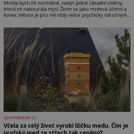
Mohla bych žít normálně, nebýt jedné zásadní změny,
která mi nabourala mysl. Živím se jako mzdová účetní a
konec měsíce je pro mě vždy velice psychicky náročným
obdobím. Od té chvíle, co máme vnoučata, mi dcera čím
dál častěji volá o pomoc, co se hlídání týče. Dalo by se
epochalnisvet.cz
Včela za celý život vyrobí lžičku medu. Čím je
pražský med ze střech tak ceněný?