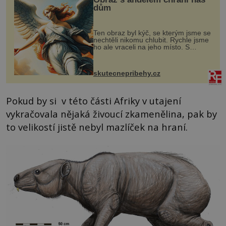
dům
Ten obraz byl kýč, se kterým jsme se
nechtěli nikomu chlubit. Rychle jsme
ho ale vraceli na jeho místo. S
manželem Vaškem jsme si pořídili
chaloupku, takový domek na severu
Čech, kde jsme si naplánova...
skutecnepribehy.cz
Pokud by si v této části Afriky v utajení
vykračovala nějaká živoucí zkamenělina, pak by
to velikostí jistě nebyl mazlíček na hraní.