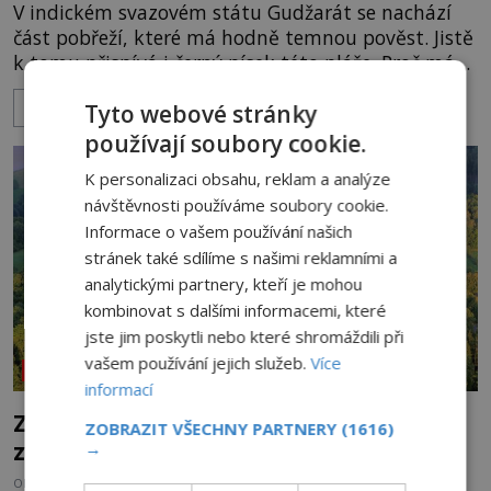
V indickém svazovém státu Gudžarát se nachází
část pobřeží, které má hodně temnou pověst. Jistě
k tomu přispívá i černý písek této pláže. Proč má
pláž takové netypické zbarvení? Nakolik jsou
ZOBRAZIT VÍCE
Tyto webové stránky
pravdivé historky, že zde došlo k nevysvětlitelným
zmizením turistů? Ti, kteří se nebojí, nás mohou
používají soubory cookie.
následovat. Vstupujeme na pláž Dumas ve městě
K personalizaci obsahu, reklam a analýze
Surat. Gu
návštěvnosti používáme soubory cookie.
Informace o vašem používání našich
stránek také sdílíme s našimi reklamními a
analytickými partnery, kteří je mohou
kombinovat s dalšími informacemi, které
jste jim poskytli nebo které shromáždili při
vašem používání jejich služeb.
Více
NEOBJASNĚNÉ UDÁLOSTI
informací
Zřícenina Trosky: Co je pravdy na
ZOBRAZIT VŠECHNY PARTNERY
(1616)
zvěstech o tajné chodbě?
→
OD
MICHAELA HOLUBOVÁ
5.8.2026
3.4TIS