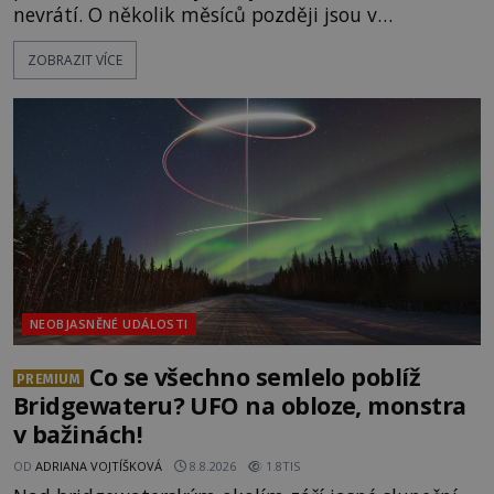
nevrátí. O několik měsíců později jsou v
nepřístupných skalách u Hřenska nalezeny jejich
ZOBRAZIT VÍCE
kostry – a s nimi stopy, které se jen obtížně slučují
s nešťastnou náhodou. Zabil mladé trampy
přírodní živel, neznámý útočník, nebo někdo, koho
tehdejší režim nechtěl odhalit? [gallery
ids="171131,171132,1711
NEOBJASNĚNÉ UDÁLOSTI
Co se všechno semlelo poblíž
PREMIUM
Bridgewateru? UFO na obloze, monstra
v bažinách!
OD
ADRIANA VOJTÍŠKOVÁ
8.8.2026
1.8TIS