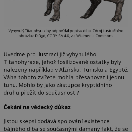
Vyhynulý Titanohyrax by odpovídal popisu diba. Zdroj ilustračního
obrázku: DiBgd, CC BY-SA 4.0, via Wikimedia Commons
Uveďme pro ilustraci již vyhynulého
Titanohyraxe, jehož fosilizované ostatky byly
nalezeny například v Alžírsku, Tunisku a Egyptě.
Váha tohoto zvířete mohla přesahovat i jednu
tunu. Mohlo by jako zástupce kryptidního
druhu přežít do současnosti?
Čekání na vědecký důkaz
Jistou skepsi dodává spojování existence
bájného diba se současnými damany fakt, že se