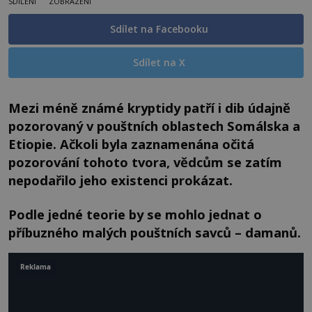
SDÍLENÍ
ZOBRAZENÍ
Sdílet na Facebooku
Sdílet na X
Mezi méně známé kryptidy patří i dib údajně
pozorovaný v pouštních oblastech Somálska a
Etiopie. Ačkoli byla zaznamenána očitá
pozorování tohoto tvora, vědcům se zatím
nepodařilo jeho existenci prokázat.
Podle jedné teorie by se mohlo jednat o
příbuzného malých pouštních savců – damanů.
Reklama