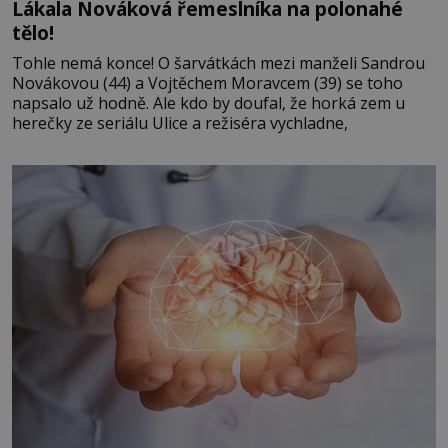
Lákala Nováková řemeslníka na polonahé
tělo!
Tohle nemá konce! O šarvátkách mezi manželi Sandrou
Novákovou (44) a Vojtěchem Moravcem (39) se toho
napsalo už hodně. Ale kdo by doufal, že horká zem u
herečky ze seriálu Ulice a režiséra vychladne,