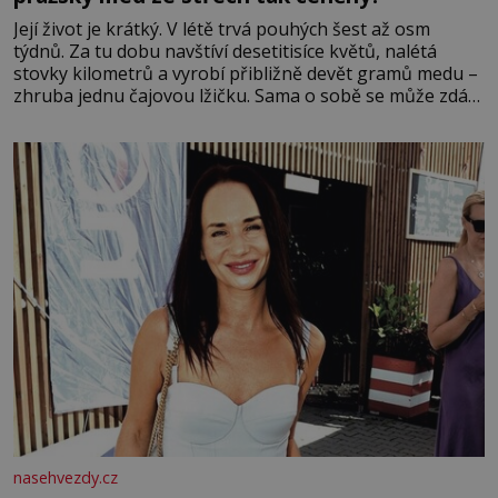
Její život je krátký. V létě trvá pouhých šest až osm
týdnů. Za tu dobu navštíví desetitisíce květů, nalétá
stovky kilometrů a vyrobí přibližně devět gramů medu –
zhruba jednu čajovou lžičku. Sama o sobě se může zdát
bezvýznamná. Teprve když se spojí s dalšími desítkami
tisíc příslušnic svého včelstva, vznikne jeden z
nejdokonalejších organismů
nasehvezdy.cz