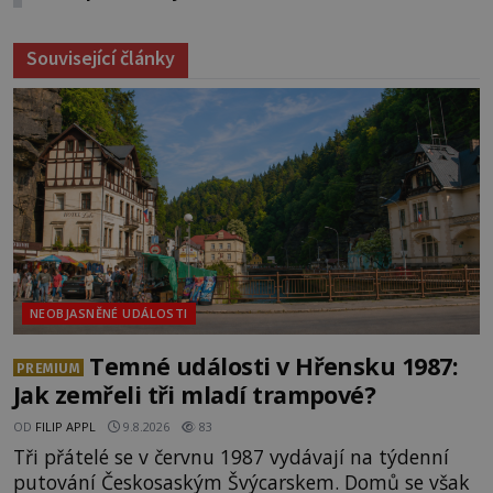
Související články
NEOBJASNĚNÉ UDÁLOSTI
Temné události v Hřensku 1987:
PREMIUM
Jak zemřeli tři mladí trampové?
OD
FILIP APPL
9.8.2026
83
Tři přátelé se v červnu 1987 vydávají na týdenní
putování Českosaským Švýcarskem. Domů se však