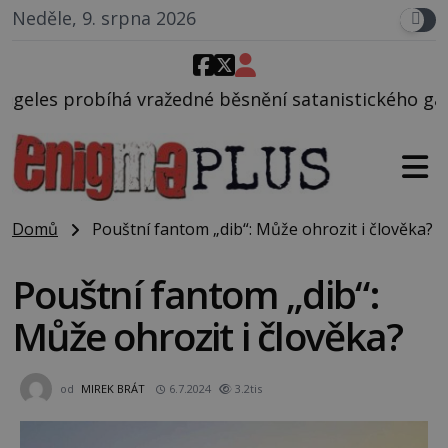
Neděle, 9. srpna 2026
né běsnění satanistického gangu vedeného Charlese
Domů
Pouštní fantom „dib“: Může ohrozit i člověka?
Pouštní fantom „dib“:
Může ohrozit i člověka?
od
MIREK BRÁT
6.7.2024
3.2tis