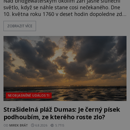
Nad bridgewaterským okolím září jasné sluneční
světlo, když se náhle stane cosi nečekaného. Dne
10. května roku 1760 v deset hodin dopoledne zde
dojde k vůbec prvnímu historicky doloženému
ZOBRAZIT VÍCE
přeletu UFO. Podle záznamů vyzařuje takové
světlo, že vypadá jako „koule hořícího ohně“. Jde
jen o nějaký optický klam, nebo se zde skutečně
právě vznáší mimozemská loď
NEOBJASNĚNÉ UDÁLOSTI
Strašidelná pláž Dumas: Je černý písek
podhoubím, ze kterého roste zlo?
OD
MIREK BRÁT
6.8.2026
5.7TIS