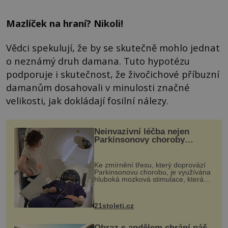
Mazlíček na hraní? Nikoli!
Vědci spekulují, že by se skutečně mohlo jednat
o neznámý druh damana. Tuto hypotézu
podporuje i skutečnost, že živočichové příbuzní
damanům dosahovali v minulosti značné
velikosti, jak dokládají fosilní nálezy.
Neinvazivní léčba nejen
Parkinsonovy choroby
pomocí ultrazvukové
„helmy“
Ke zmírnění třesu, který doprovází
Parkinsonovu chorobu, je využívána
hluboká mozková stimulace, která
však vyžaduje vysoce invazivní
zákrok. Ultrazvuk zase není vhodný
k dostatečně přesnému zacílení ...
21stoleti.cz
Obraz s andělem chrání náš