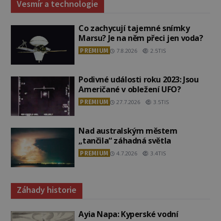
Vesmír a technologie
Co zachycují tajemné snímky
Marsu? Je na něm přeci jen voda?
PREMIUM
7.8.2026
2.5TIS
Podivné události roku 2023: Jsou
Američané v obležení UFO?
PREMIUM
27.7.2026
3.5TIS
Nad australským městem
„tančila“ záhadná světla
PREMIUM
4.7.2026
3.4TIS
Záhady historie
Ayia Napa: Kyperské vodní