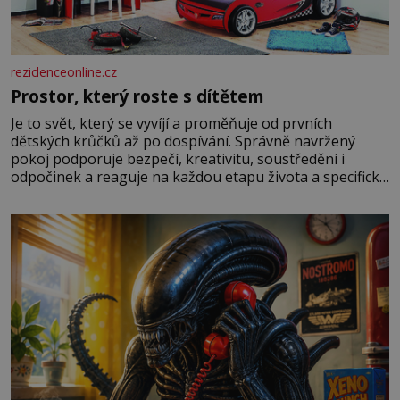
rezidenceonline.cz
Prostor, který roste s dítětem
Je to svět, který se vyvíjí a proměňuje od prvních
dětských krůčků až po dospívání. Správně navržený
pokoj podporuje bezpečí, kreativitu, soustředění i
odpočinek a reaguje na každou etapu života a specifické
potřeby dítěte. Pro nejmenší je klíčová jednoduchost,
měkkost a bezpečí, proto by pokoj miminka měl působit
především klidně a útulně. Předškolní věk je