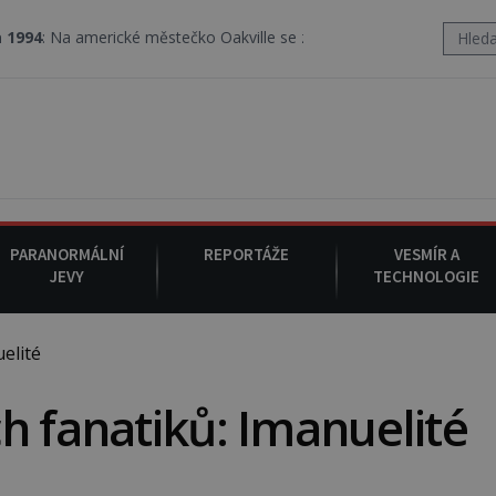
rické městečko Oakville se z nebe snáší podivná rosolovitá látka
PARANORMÁLNÍ
REPORTÁŽE
VESMÍR A
JEVY
TECHNOLOGIE
elité
h fanatiků: Imanuelité