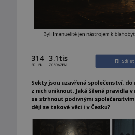
Byli Imanuelité jen nástrojem k blahobyt
314
3.1tis
Sdíle
SDÍLENÍ
ZOBRAZENÍ
Sekty jsou uzavřená společenství, do n
z nich uniknout. Jaká šílená pravidla v
se strhnout podivnými společenstvími,
dějí se takové věci i v Česku?