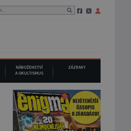
 neznámého původu.
7. srpna 1994
: Na americké městečko Oakville
NÁBOŽENSTVÍ
ZÁZRAKY
A OKULTISMUS