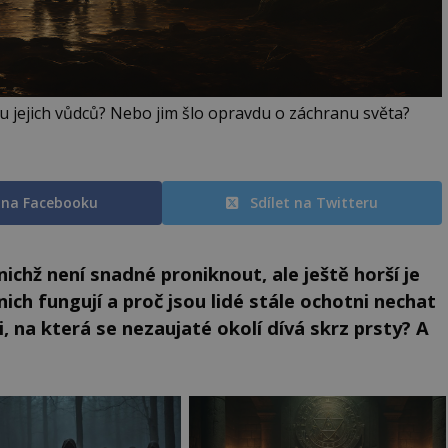
u jejich vůdců? Nebo jim šlo opravdu o záchranu světa?
t na Facebooku
Sdílet na Twitteru
ichž není snadné proniknout, ale ještě horší je
 nich fungují a proč jsou lidé stále ochotni nechat
 na která se nezaujaté okolí dívá skrz prsty? A