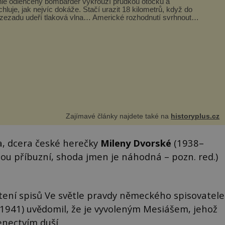
le odlehčený bombardér vykrouží prudkou otočku a
chluje, jak nejvíc dokáže. Stačí urazit 18 kilometrů, když do
 zezadu udeří tlaková vlna… Americké rozhodnutí svrhnout
ivou jadernou bombu ...
Zajímavé články najdete také na
historyplus.cz
, dcera české herečky
Mileny Dvorské
(1938–
sou příbuzní, shoda jmen je náhodná – pozn. red.)
čtení spisů Ve světle pravdy německého spisovatele
941) uvědomil, že je vyvoleným Mesiášem, jehož
enectvím duší.