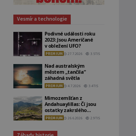
Vesmír a technologie
Podivné události roku
2023: Jsou Američané
v obležení UFO?
PREMIUM
27.7.2026
3.5TIS
Nad australským
městem „tančila“
záhadná světla
PREMIUM
4.7.2026
3.4TIS
Mimozemšťan z
Andahuaylillas: Čí jsou
ostatky zakrslého
stvoření s ohromnou
PREMIUM
26.6.2026
2.9TIS
lebkou?
Záhady historie