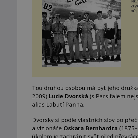
Náh
zry
něj
nič
Tou druhou osobou má být jeho družka
2009)
Lucie Dvorská
(s Parsifalem nej
alias Labutí Panna.
Dvorský si podle vlastních slov po pře
a vizionáře
Oskara Bernhardta
(1875–1
úkolem je zachránit svět před převrác