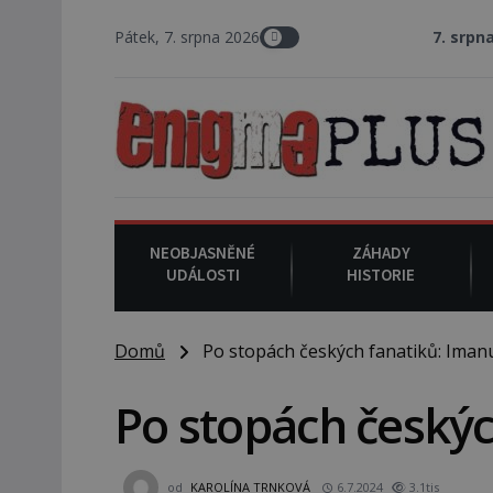
Pátek, 7. srpna 2026
7. srpna 1994
: Na ame
NEOBJASNĚNÉ
ZÁHADY
UDÁLOSTI
HISTORIE
Domů
Po stopách českých fanatiků: Imanu
Po stopách českýc
od
KAROLÍNA TRNKOVÁ
6.7.2024
3.1tis