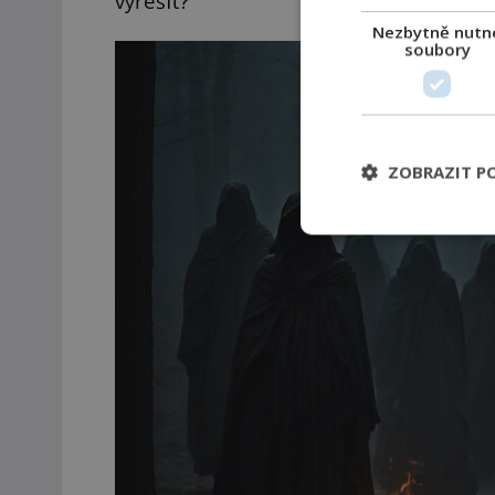
vyřešit?
Nezbytně nutn
soubory
ZOBRAZIT P