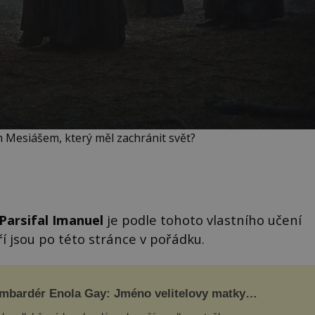
 Mesiášem, který měl zachránit svět?
Parsifal Imanuel
je podle tohoto vlastního učení
ří jsou po této stránce v pořádku.
mbardér Enola Gay: Jméno velitelovy matky
oupilo do dějin