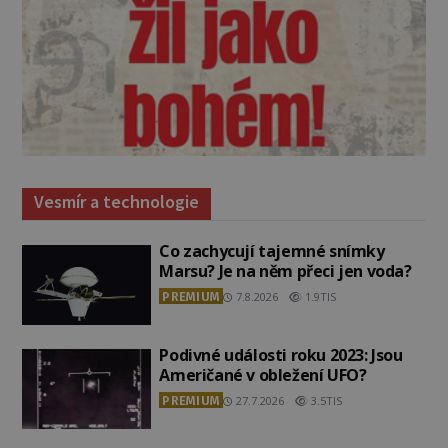
Vesmír a technologie
Co zachycují tajemné snímky
Marsu? Je na něm přeci jen voda?
PREMIUM
7.8.2026
1.9TIS
Podivné události roku 2023: Jsou
Američané v obležení UFO?
PREMIUM
27.7.2026
3.5TIS