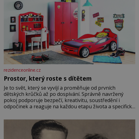
rezidenceonline.cz
Prostor, který roste s dítětem
Je to svět, který se vyvíjí a proměňuje od prvních
dětských krůčků až po dospívání. Správně navržený
pokoj podporuje bezpečí, kreativitu, soustředění i
odpočinek a reaguje na každou etapu života a specifické
potřeby dítěte. Pro nejmenší je klíčová jednoduchost,
měkkost a bezpečí, proto by pokoj miminka měl působit
především klidně a útulně. Předškolní věk je