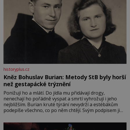
historyplus.cz
Kněz Bohuslav Burian: Metody StB byly horší
než gestapácké trýznění
Ponižují ho a mlátí. Do jídla mu přidávají drogy,
nenechají ho pořádně vyspat a smrtí vyhrožují i jeho
nejbližším. Burian kruté týrání nevydrží a estébákům
podepíše všechno, co po něm chtějí. Svým podpisem jim
potvrdí také to, že na něj během výslechů nikdo nevyvíjel
fyzický ani psychický nátlak. Syn brněnského řezníka
chce být knězem a