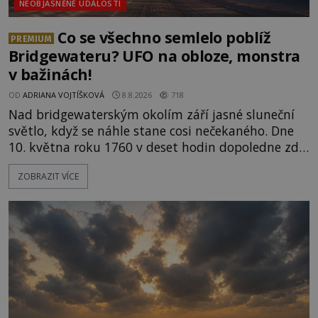
NEOBJASNĚNÉ UDÁLOSTI
Co se všechno semlelo poblíž
PREMIUM
Bridgewateru? UFO na obloze, monstra
v bažinách!
OD
ADRIANA VOJTÍŠKOVÁ
8.8.2026
718
Nad bridgewaterským okolím září jasné sluneční
světlo, když se náhle stane cosi nečekaného. Dne
10. května roku 1760 v deset hodin dopoledne zde
dojde k vůbec prvnímu historicky doloženému
ZOBRAZIT VÍCE
přeletu UFO. Podle záznamů vyzařuje takové
světlo, že vypadá jako „koule hořícího ohně“. Jde
jen o nějaký optický klam, nebo se zde skutečně
právě vznáší mimozemská loď