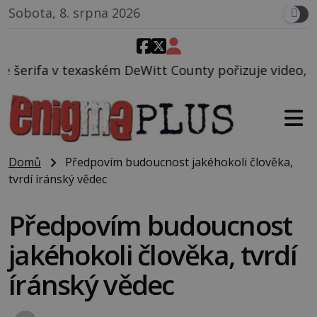
Sobota, 8. srpna 2026
itt County pořizuje video, na kterém před jeho voz
Domů
Předpovím budoucnost jakéhokoli člověka,
tvrdí íránský vědec
Předpovím budoucnost
jakéhokoli člověka, tvrdí
íránský vědec