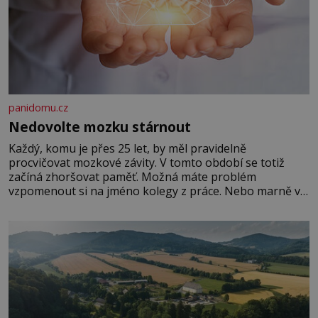
panidomu.cz
Nedovolte mozku stárnout
Každý, komu je přes 25 let, by měl pravidelně
procvičovat mozkové závity. V tomto období se totiž
začíná zhoršovat paměť. Možná máte problém
vzpomenout si na jméno kolegy z práce. Nebo marně v
paměti lovíte název knížky, kterou jste nedávno přečetli.
Je to opravdu tak, s věkem jako kdyby se paměť
rozhodla stávkovat. Cvičte