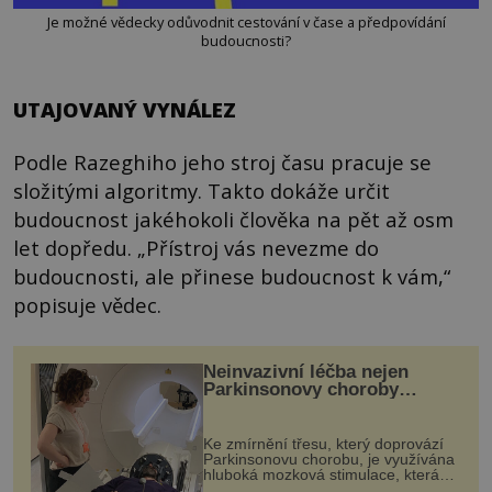
Je možné vědecky odůvodnit cestování v čase a předpovídání
budoucnosti?
UTAJOVANÝ VYNÁLEZ
Podle Razeghiho jeho stroj času pracuje se
složitými algoritmy. Takto dokáže určit
budoucnost jakéhokoli člověka na pět až osm
let dopředu. „Přístroj vás nevezme do
budoucnosti, ale přinese budoucnost k vám,“
popisuje vědec.
Neinvazivní léčba nejen
Parkinsonovy choroby
pomocí ultrazvukové
„helmy“
Ke zmírnění třesu, který doprovází
Parkinsonovu chorobu, je využívána
hluboká mozková stimulace, která
však vyžaduje vysoce invazivní