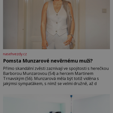
nasehvezdy.cz
Pomsta Munzarové nevěrnému muži?
Přímo skandální zvěsti zaznívají ve spojitosti s herečkou
Barborou Munzarovou (54) a hercem Martinem
Trnavským (56). Munzarová měla být totiž viděna s
jakýmsi sympaťákem, s nímž se velmi družně, až d