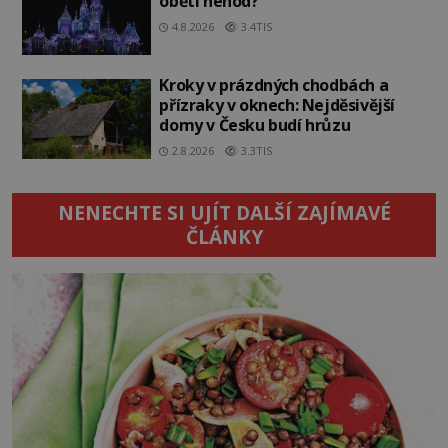
oběti nehod?
4.8.2026
3.4TIS
Kroky v prázdných chodbách a
přízraky v oknech: Nejděsivější
domy v Česku budí hrůzu
2.8.2026
3.3TIS
NENECHTE SI UJÍT DALŠÍ ZAJÍMAVÉ
ČLÁNKY