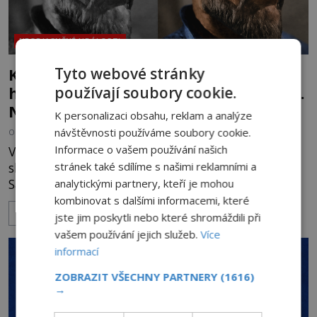
NEOBJASNĚNÉ UDÁLOSTI
Tyto webové stránky
Kletba Tamerlánovy hrobky: Otevřeli
hrob a za dva dny začala invaze do SSSR.
používají soubory cookie.
Náhoda, nebo varování?
K personalizaci obsahu, reklam a analýze
návštěvnosti používáme soubory cookie.
OD
HELENA STEJSKALOVÁ
4.8.2026
3.1TIS
Informace o vašem používání našich
V červnu 1941 sovětští vědci otevírají hrobku
slavného dobyvatele Tamerlána v uzbeckém
stránek také sdílíme s našimi reklamními a
Samarkandu. O dva dny později nacistické
analytickými partnery, kteří je mohou
Německo zahajuje operaci Barbarossa a napadá
kombinovat s dalšími informacemi, které
ZOBRAZIT VÍCE
Sovětský svaz. Shoda dat je natolik zarážející, že se
jste jim poskytli nebo které shromáždili při
rodí jedna z nejslavnějších „kleteb“ 20. století. Je
vašem používání jejich služeb.
Více
na legendě něco pravdy, nebo jde jen o fascinující
informací
souhru okolností? Když antropolog Michail
ZOBRAZIT VŠECHNY PARTNERY
(1616)
Gerasimov (1907-1970) a
→