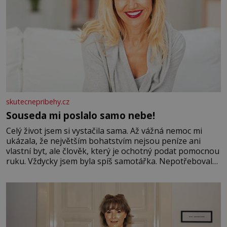
skutecnepribehy.cz
Souseda mi poslalo samo nebe!
Celý život jsem si vystačila sama. Až vážná nemoc mi
ukázala, že největším bohatstvím nejsou peníze ani
vlastní byt, ale člověk, který je ochotný podat pomocnou
ruku. Vždycky jsem byla spíš samotářka. Nepotřebovala
jsem kolem sebe partu kamarádek ani partnera. Stačily
mi knihy, práce a hlavně klid. Hned po studiích jsem
odešla z rodného města,