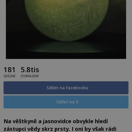
181
5.8tis
SDÍLENÍ
ZOBRAZENÍ
Sdílet na Facebooku
Sdílet na X
Na věštkyně a jasnovidce obvykle hledí
zástupci vědy skrz prsty. I oni by však rádi