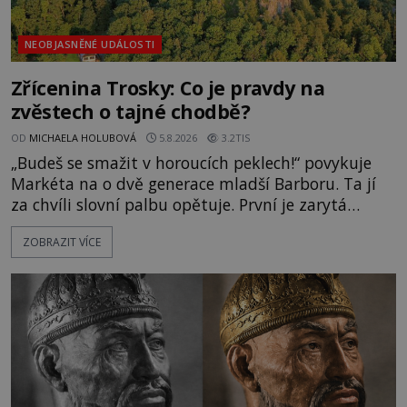
NEOBJASNĚNÉ UDÁLOSTI
Zřícenina Trosky: Co je pravdy na
zvěstech o tajné chodbě?
OD
MICHAELA HOLUBOVÁ
5.8.2026
3.2TIS
„Budeš se smažit v horoucích peklech!“ povykuje
Markéta na o dvě generace mladší Barboru. Ta jí
za chvíli slovní palbu opětuje. První je zarytá
katolička, druhá přesvědčená kališnice. A každá z
ZOBRAZIT VÍCE
nich se usídlí na jedné z věží slavného hradu
Trosky. Šlechtic Ota IV. z Bergova (1399–1452) patří
mezi vůdce protihusitského boje. Za manželku má
skutečně jistou