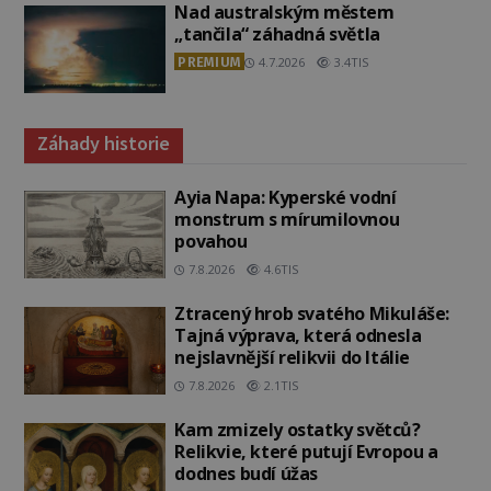
Nad australským městem
„tančila“ záhadná světla
PREMIUM
4.7.2026
3.4TIS
Záhady historie
Ayia Napa: Kyperské vodní
monstrum s mírumilovnou
povahou
7.8.2026
4.6TIS
Ztracený hrob svatého Mikuláše:
Tajná výprava, která odnesla
nejslavnější relikvii do Itálie
7.8.2026
2.1TIS
Kam zmizely ostatky světců?
Relikvie, které putují Evropou a
dodnes budí úžas