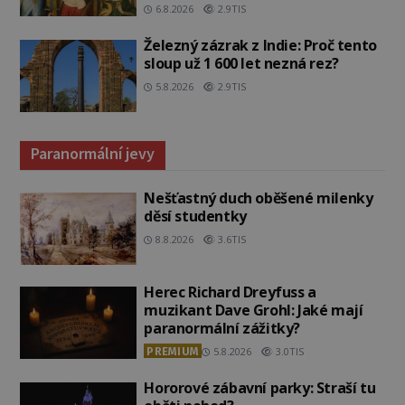
6.8.2026
2.9TIS
Železný zázrak z Indie: Proč tento
sloup už 1 600 let nezná rez?
5.8.2026
2.9TIS
Paranormální jevy
Nešťastný duch oběšené milenky
děsí studentky
8.8.2026
3.6TIS
Herec Richard Dreyfuss a
muzikant Dave Grohl: Jaké mají
paranormální zážitky?
PREMIUM
5.8.2026
3.0TIS
Hororové zábavní parky: Straší tu