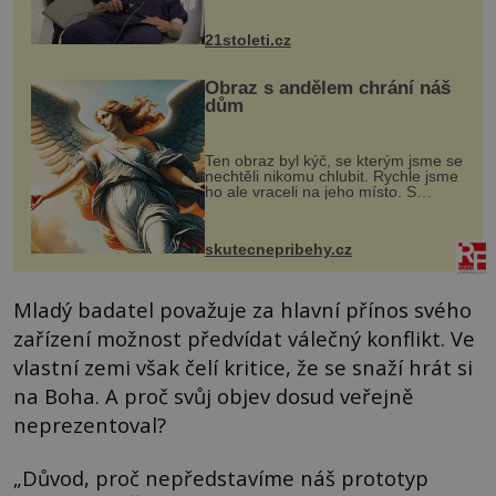
zákrok. Ultrazvuk zase není vhodný
k dostatečně přesnému zacílení ...
21stoleti.cz
Obraz s andělem chrání náš
dům
Ten obraz byl kýč, se kterým jsme se
nechtěli nikomu chlubit. Rychle jsme
ho ale vraceli na jeho místo. S
manželem Vaškem jsme si pořídili
chaloupku, takový domek na severu
Čech, kde jsme si naplánova...
skutecnepribehy.cz
Mladý badatel považuje za hlavní přínos svého
zařízení možnost předvídat válečný konflikt. Ve
vlastní zemi však čelí kritice, že se snaží hrát si
na Boha. A proč svůj objev dosud veřejně
neprezentoval?
„Důvod, proč nepředstavíme náš prototyp