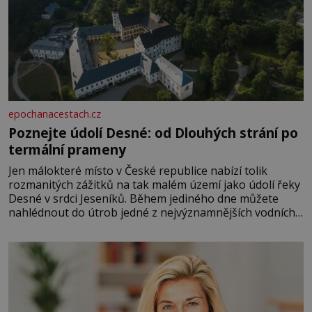
epochanacestach.cz
Poznejte údolí Desné: od Dlouhých strání po
termální prameny
Jen málokteré místo v České republice nabízí tolik
rozmanitých zážitků na tak malém území jako údolí řeky
Desné v srdci Jeseníků. Během jediného dne můžete
nahlédnout do útrob jedné z nejvýznamnějších vodních
elektráren v Evropě, vydat se na horské hřebeny, projet
se na koloběžce a den zakončit poznáváním památek ve
Velkých Losinách nebo v termálním