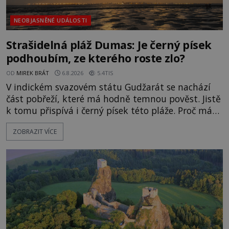
NEOBJASNĚNÉ UDÁLOSTI
Strašidelná pláž Dumas: Je černý písek
podhoubím, ze kterého roste zlo?
OD
MIREK BRÁT
6.8.2026
5.4TIS
V indickém svazovém státu Gudžarát se nachází
část pobřeží, které má hodně temnou pověst. Jistě
k tomu přispívá i černý písek této pláže. Proč má
pláž takové netypické zbarvení? Nakolik jsou
ZOBRAZIT VÍCE
pravdivé historky, že zde došlo k nevysvětlitelným
zmizením turistů? Ti, kteří se nebojí, nás mohou
následovat. Vstupujeme na pláž Dumas ve městě
Surat. Gu