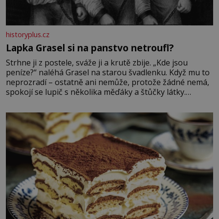
historyplus.cz
Lapka Grasel si na panstvo netroufl?
Strhne ji z postele, sváže ji a krutě zbije. „Kde jsou
peníze?“ naléhá Grasel na starou švadlenku. Když mu to
neprozradí – ostatně ani nemůže, protože žádné nemá,
spokojí se lupič s několika měďáky a štůčky látky.
Zraněná žena pár dní nato umírá. Je to muž nebývale
krutý. Jeho činy budí hrůzu ještě dlouho po jeho smrti