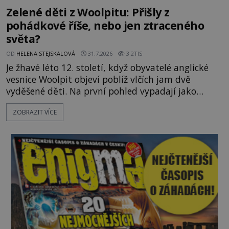
Zelené děti z Woolpitu: Přišly z
pohádkové říše, nebo jen ztraceného
světa?
OD
HELENA STEJSKALOVÁ
31.7.2026
3.2TIS
Je žhavé léto 12. století, když obyvatelé anglické
vesnice Woolpit objeví poblíž vlčích jam dvě
vyděšené děti. Na první pohled vypadají jako
každé jiné, až na jednu děsivou výjimku. Jejich
ZOBRAZIT VÍCE
kůže má nazelenalý odstín, mluví
nesrozumitelnou řečí a odmítají jakékoli jídlo
kromě syrových bobů. Příběh se rychle stává
jednou z největších záhad středověké Anglie a ani
po téměř devíti stech letech není