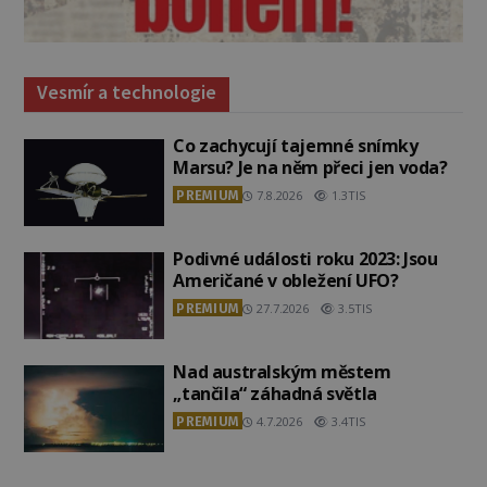
Vesmír a technologie
Co zachycují tajemné snímky
Marsu? Je na něm přeci jen voda?
PREMIUM
7.8.2026
1.3TIS
Podivné události roku 2023: Jsou
Američané v obležení UFO?
PREMIUM
27.7.2026
3.5TIS
Nad australským městem
„tančila“ záhadná světla
PREMIUM
4.7.2026
3.4TIS