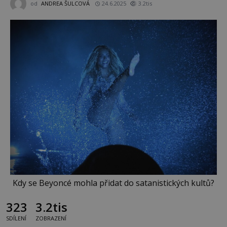
od
ANDREA ŠULCOVÁ
24.6.2025
3.2tis
Kdy se Beyoncé mohla přidat do satanistických kultů?
323
3.2tis
SDÍLENÍ
ZOBRAZENÍ