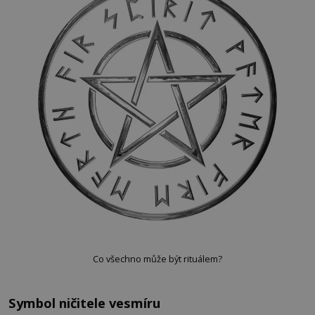
Co všechno může být rituálem?
Symbol ničitele vesmíru