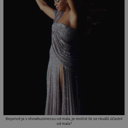
Beyoncé je v showbusinessu od mala, je možné že se rituálů účastní
od mala?