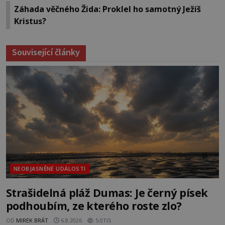
Záhada věčného Žida: Proklel ho samotný Ježíš
Kristus?
Související články
NEOBJASNĚNÉ UDÁLOSTI
Strašidelná pláž Dumas: Je černý písek
podhoubím, ze kterého roste zlo?
OD
MIREK BRÁT
6.8.2026
5.0TIS