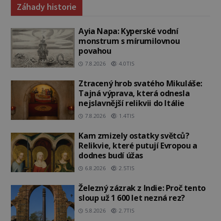
Záhady historie
Ayia Napa: Kyperské vodní
monstrum s mírumilovnou
povahou
7.8.2026
4.0TIS
Ztracený hrob svatého Mikuláše:
Tajná výprava, která odnesla
nejslavnější relikvii do Itálie
7.8.2026
1.4TIS
Kam zmizely ostatky světců?
Relikvie, které putují Evropou a
dodnes budí úžas
6.8.2026
2.5TIS
Železný zázrak z Indie: Proč tento
sloup už 1 600 let nezná rez?
5.8.2026
2.7TIS