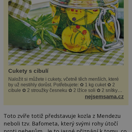
Cukety s cibulí
Naložit si můžete i cukety, včetně těch menších, které
by už nestihly dorůst. Potřebujete: ✿ 1 kg cuket ✿ 2
cibule ✿ 2 stroužky česneku ✿ 2 lžíce soli ✿ 2 snítky
kopru ✿ hrst petrželky Nálev: ✿ 400 m...
nejsemsama.cz
Toto zvíře totiž představuje kozla z Mendezu
neboli tzv. Bafometa, který svými rohy útočí
proti nebesům. „Je to jasné přiznání k tomu, co