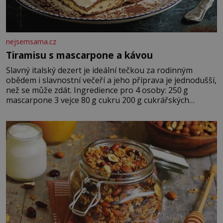
nejsemsama.cz
Tiramisu s mascarpone a kávou
Slavný italský dezert je ideální tečkou za rodinným
obědem i slavnostní večeří a jeho příprava je jednodušší,
než se může zdát. Ingredience pro 4 osoby: 250 g
mascarpone 3 vejce 80 g cukru 200 g cukrářských
piškotů 250 ml silné kávy 2 lžíce amaretta kakao na
posypání Postup: Oddělte žloutky od bílků. Žloutky
vyšlehejte s cukrem do světlé pěny a postupně do nich
vmíchejte mascarpone, aby vznikl hladký