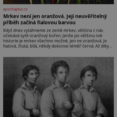
epochaplus.cz
Mrkev není jen oranžová. Její neuvěřitelný
příběh začíná fialovou barvou
Když dnes vytáhneme ze země mrkev, většina z nás
očekává sytě oranžový kořen. Jenže po většinu své
historie je mrkev všechno možné, jen ne oranžová. Je
fialová, žlutá, bílá, někdy dokonce téměř černá. Až díky
stovkám let pečlivého šlechtění se z ní stává zelenina,
bez které si českou zahradu ani nedokážeme představit.
Její příběh je