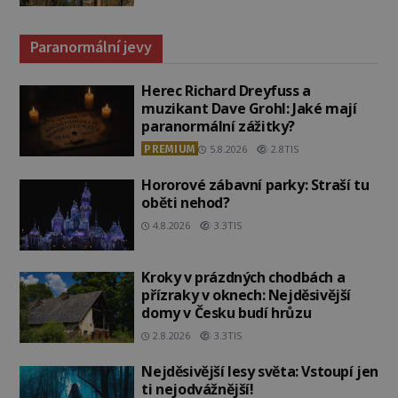
Paranormální jevy
Herec Richard Dreyfuss a
muzikant Dave Grohl: Jaké mají
paranormální zážitky?
PREMIUM
5.8.2026
2.8TIS
Hororové zábavní parky: Straší tu
oběti nehod?
4.8.2026
3.3TIS
Kroky v prázdných chodbách a
přízraky v oknech: Nejděsivější
domy v Česku budí hrůzu
2.8.2026
3.3TIS
Nejděsivější lesy světa: Vstoupí jen
ti nejodvážnější!