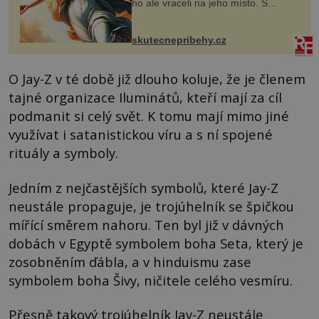
ho ale vraceli na jeho místo. S
manželem Vaškem jsme si pořídili
chaloupku, takový domek na severu
Čech, kde jsme si naplánova...
skutecnepribehy.cz
O Jay-Z v té době již dlouho koluje, že je členem
tajné organizace Iluminátů, kteří mají za cíl
podmanit si celý svět. K tomu mají mimo jiné
využívat i satanistickou víru a s ní spojené
rituály a symboly.
Jedním z nejčastějších symbolů, které Jay-Z
neustále propaguje, je trojúhelník se špičkou
mířící směrem nahoru. Ten byl již v dávných
dobách v Egyptě symbolem boha Seta, který je
zosobněním ďábla, a v hinduismu zase
symbolem boha Šivy, ničitele celého vesmíru.
Přesně takový trojúhelník Jay-Z neustále