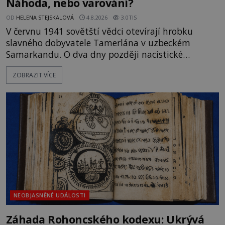
Náhoda, nebo varování?
OD
HELENA STEJSKALOVÁ
4.8.2026
3.0TIS
V červnu 1941 sovětští vědci otevírají hrobku
slavného dobyvatele Tamerlána v uzbeckém
Samarkandu. O dva dny později nacistické
Německo zahajuje operaci Barbarossa a napadá
ZOBRAZIT VÍCE
Sovětský svaz. Shoda dat je natolik zarážející, že se
rodí jedna z nejslavnějších „kleteb“ 20. století. Je
na legendě něco pravdy, nebo jde jen o fascinující
souhru okolností? Když antropolog Michail
Gerasimov (1907-1970) a
NEOBJASNĚNÉ UDÁLOSTI
Záhada Rohoncského kodexu: Ukrývá