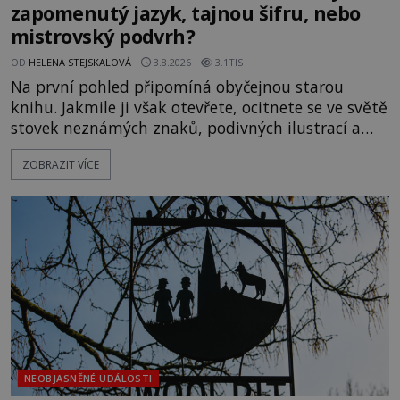
zapomenutý jazyk, tajnou šifru, nebo
mistrovský podvrh?
OD
HELENA STEJSKALOVÁ
3.8.2026
3.1TIS
Na první pohled připomíná obyčejnou starou
knihu. Jakmile ji však otevřete, ocitnete se ve světě
stovek neznámých znaků, podivných ilustrací a
textu, který už téměř dvě století vzdoruje všem
ZOBRAZIT VÍCE
pokusům o rozluštění. Rohoncský kodex patří mezi
největší záhady evropských dějin a dodnes nikdo s
jistotou neví, kdo jej napsal, kdy vznikl ani co
vlastně vypráví. Rohoncský kodex se poprvé
objevuje v roce
NEOBJASNĚNÉ UDÁLOSTI