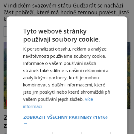
V indickém svazovém státu Gudžarát se nachází
část pobřeží, které má hodně temnou pověst. Jistě
k tomu přispívá i černý písek této pláže. Proč má
pláž takové netypické zbarvení? Nakolik jsou
Tyto webové stránky
ZOBRAZIT VÍCE
pravdivé historky, že zde došlo k nevysvětlitelným
používají soubory cookie.
zmizením turistů? Ti, kteří se nebojí, nás mohou
následovat. Vstupujeme na pláž Dumas ve městě
K personalizaci obsahu, reklam a analýze
Surat. Gu
návštěvnosti používáme soubory cookie.
Informace o vašem používání našich
stránek také sdílíme s našimi reklamními a
analytickými partnery, kteří je mohou
kombinovat s dalšími informacemi, které
jste jim poskytli nebo které shromáždili při
vašem používání jejich služeb.
Více
NEOBJASNĚNÉ UDÁLOSTI
informací
Zřícenina Trosky: Co je pravdy na
ZOBRAZIT VŠECHNY PARTNERY
(1616)
→
zvěstech o tajné chodbě?
OD
MICHAELA HOLUBOVÁ
5.8.2026
3.0TIS