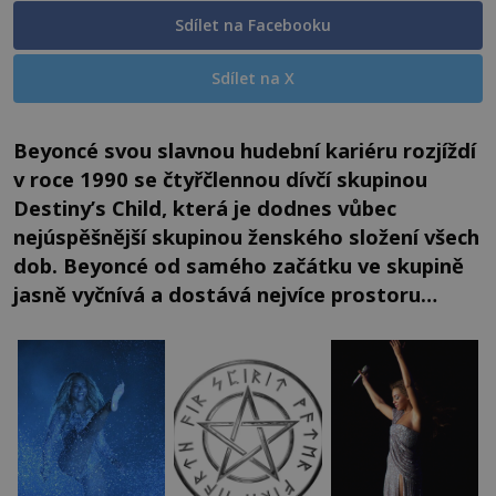
Sdílet na Facebooku
Sdílet na X
Beyoncé svou slavnou hudební kariéru rozjíždí
v roce 1990 se čtyřčlennou dívčí skupinou
Destiny’s Child, která je dodnes vůbec
nejúspěšnější skupinou ženského složení všech
dob. Beyoncé od samého začátku ve skupině
jasně vyčnívá a dostává nejvíce prostoru…