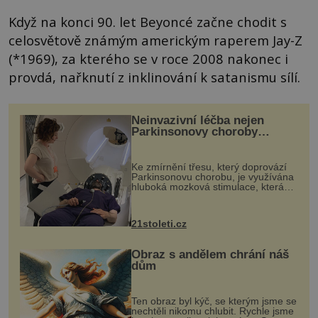
Když na konci 90. let Beyoncé začne chodit s
celosvětově známým americkým raperem Jay-Z
(*1969), za kterého se v roce 2008 nakonec i
provdá, nařknutí z inklinování k satanismu sílí.
Neinvazivní léčba nejen
Parkinsonovy choroby
pomocí ultrazvukové
„helmy“
Ke zmírnění třesu, který doprovází
Parkinsonovu chorobu, je využívána
hluboká mozková stimulace, která
však vyžaduje vysoce invazivní
zákrok. Ultrazvuk zase není vhodný
k dostatečně přesnému zacílení ...
21stoleti.cz
Obraz s andělem chrání náš
dům
Ten obraz byl kýč, se kterým jsme se
nechtěli nikomu chlubit. Rychle jsme