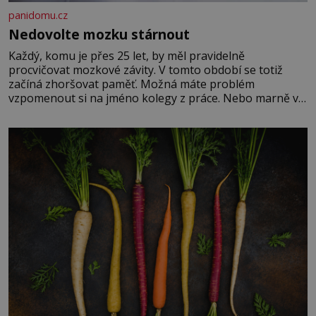
panidomu.cz
Nedovolte mozku stárnout
Každý, komu je přes 25 let, by měl pravidelně
procvičovat mozkové závity. V tomto období se totiž
začíná zhoršovat paměť. Možná máte problém
vzpomenout si na jméno kolegy z práce. Nebo marně v
paměti lovíte název knížky, kterou jste nedávno přečetli.
Je to opravdu tak, s věkem jako kdyby se paměť
rozhodla stávkovat. Cvičte