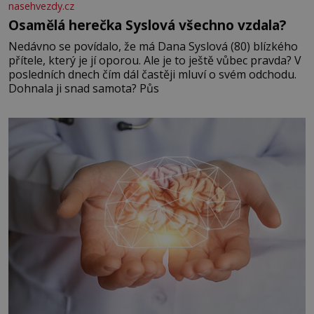
nasehvezdy.cz
Osamělá herečka Syslová všechno vzdala?
Nedávno se povídalo, že má Dana Syslová (80) blízkého
přítele, který je jí oporou. Ale je to ještě vůbec pravda? V
posledních dnech čím dál častěji mluví o svém odchodu.
Dohnala ji snad samota? Půs