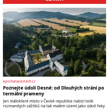
epochanacestach.cz
Poznejte údolí Desné: od Dlouhých strání po
termální prameny
Jen málokteré místo v České republice nabízí tolik
rozmanitých zážitků na tak malém území jako údolí řeky