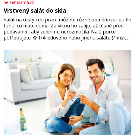
nejsemsama.cz
Vrstvený salát do skla
Salát na cesty i do práce můžete různě obměňovat podle
toho, co máte doma. Zálivkou ho zalijte až těsně před
podáváním, aby zeleninu nerozmočila. Na 2 porce
potřebujete: ✿ 1/4 ledového nebo jiného salátu (římský
salát, polníček…) ✿ 1 malá konzerva kukuřice ✿ ½
okurky ✿ 2 rajčata Zálivka: ✿ 4 lžíce olivového oleje ✿ 1
lžíci citronové šťávy ✿ ½ stroužku