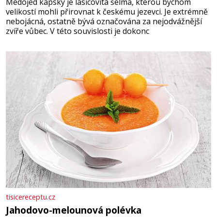
Medojed kapský je lasicovitá šelma, kterou bychom
velikostí mohli přirovnat k českému jezevci. Je extrémně
nebojácná, ostatně bývá označována za nejodvážnější
zvíře vůbec. V této souvislosti je dokonc
tisicereceptu.cz
Jahodovo-melounová polévka