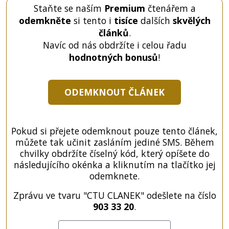
Staňte se naším
Premium
čtenářem a
odemkněte
si tento i
tisíce
dalších
skvělých
článků
.
Navíc od nás obdržíte i celou řadu
hodnotných bonusů
!
ODEMKNOUT ČLÁNEK
Pokud si přejete odemknout pouze tento článek,
můžete tak učinit zasláním jediné SMS. Během
chvilky obdržíte číselný kód, který opíšete do
následujícího okénka a kliknutím na tlačítko jej
odemknete.
Zprávu ve tvaru "CTU CLANEK" odešlete na číslo
903 33 20
.