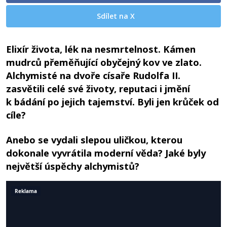
Sdílet na X
Elixír života, lék na nesmrtelnost. Kámen
mudrců přeměňující obyčejný kov ve zlato.
Alchymisté na dvoře císaře Rudolfa II.
zasvětili celé své životy, reputaci i jmění
k bádání po jejich tajemství. Byli jen krůček od
cíle?
Anebo se vydali slepou uličkou, kterou
dokonale vyvrátila moderní věda? Jaké byly
největší úspěchy alchymistů?
Reklama