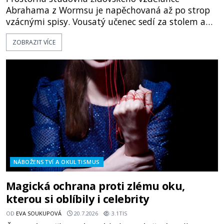
Abrahama z Wormsu je napěchovaná až po strop
vzácnými spisy. Vousatý učenec sedí za stolem a
před sebou má rozložený jeden z nejzáhadnějších
ZOBRAZIT VÍCE
magických textů. Jde o Abramelinův grimoár, který
sám sepsal. Skutečně do něj zaznamenal mocná
kouzla, jak si někteří myslí, nebo jde o pouhou
pověru? Už šest měsíců pobývá
NÁBOŽENSTVÍ A OKULTISMUS
Magická ochrana proti zlému oku,
kterou si oblíbily i celebrity
OD
EVA SOUKUPOVÁ
20.7.2026
3.1TIS