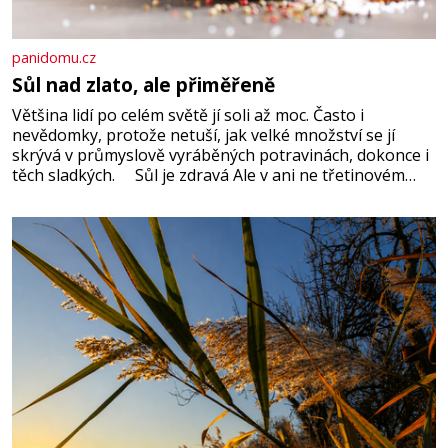
panidomu.cz
Sůl nad zlato, ale přiměřeně
Většina lidí po celém světě jí soli až moc. Často i
nevědomky, protože netuší, jak velké množství se jí
skrývá v průmyslově vyráběných potravinách, dokonce i
těch sladkých. Sůl je zdravá Ale v ani ne třetinovém
množství, než je pro většinu populace běžné. Její
základní složky– sodík a chlór – jsou zásadní pro
správné hospodaření