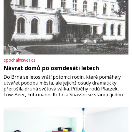
epochalnisvet.cz
Návrat domů po osmdesáti letech
Do Brna se letos vrátí potomci rodin, které pomáhaly
utvářet podobu města, ale jejichž osudy dramaticky
přerušila druhá světová válka. Příběhy rodů Placzek,
Löw-Beer, Fuhrmann, Kohn a Stiassni se stanou jednou
z hlavních dramaturgických linií festivalu židovské
kultury ŠTETL FEST 2026. Některé návraty nejsou
jednoduché. Místa, která si člověk pamatuje z rodinných
vyprávění, už dávno