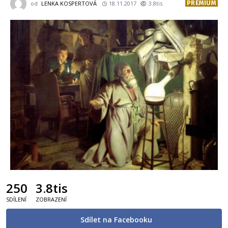
PREMIUM
od
LENKA KOSPERTOVÁ
18.11.2017
3.8tis
250
3.8tis
SDÍLENÍ
ZOBRAZENÍ
Sdílet na Facebooku