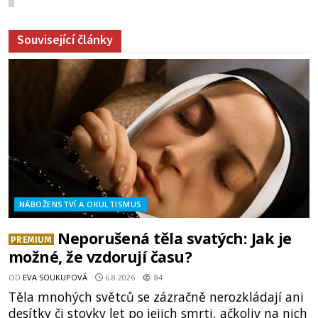
Související články
NÁBOŽENSTVÍ A OKULTISMUS
Neporušená těla svatých: Jak je
PREMIUM
možné, že vzdorují času?
OD
EVA SOUKUPOVÁ
6.8.2026
84
Těla mnohých světců se zázračně nerozkládají ani
desítky či stovky let po jejich smrti, ačkoliv na nich