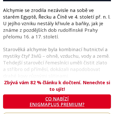
Alchymie se zrodila nezávisle na sobě ve
starém Egyptě, Řecku a Číně ve 4. století př. n. l.
U jejího vzniku nestály křivule a baňky, jak je
známe z pozdějších dob rudolfinské Prahy
přelomu 16. a 17. století.
Starověká alchymie byla kombinací hutnictví a
mystiky čtyř živlů – ohně, vzduchu, vody a země.
Tehdejší starověcí řemeslníci uměli čistit zlato
a stříbro od příměsí, dokázali napodobovat
drahé kovy různými slitinami.
Zbývá vám 82
%
článku k dočtení. Nenechte si
to ujít!
CO NABÍZÍ
ENIGMAPLUS PREMIUM?