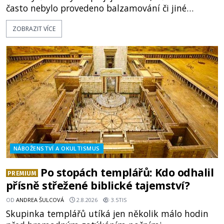
často nebylo provedeno balzamování či jiné
pokusy o konzervaci. Neporušené ostatky bývají
ZOBRAZIT VÍCE
považovány za důkaz svatosti zemřelých. Jaké
tajemné síly těla významných náboženských
osobností ochraňují? Na hřbitově u kláštera
Milosrdných
NÁBOŽENSTVÍ A OKULTISMUS
Po stopách templářů: Kdo odhalil
PREMIUM
přísně střežené biblické tajemství?
OD
ANDREA ŠULCOVÁ
2.8.2026
3.5TIS
Skupinka templářů utíká jen několik málo hodin