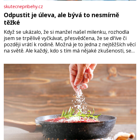
skutecnepribehy.cz
Odpustit je úleva, ale bývá to nesmírně
těžké
Když se ukázalo, že si manžel našel milenku, rozhodla
jsem se trpělivě vyčkávat, přesvědčena, že se dříve či
později vrátí k rodině. Možná je to jedna z nejtěžších věcí
na světě. Ale každý, kdo s tím má nějaké zkušenosti, se
zapřísahá, že pokud odpustíte, znatelně se vám uleví.
Když se ke mně doneslo, že si manžel pořídil milenku,