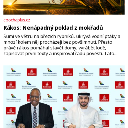
epochaplus.cz
Rákos: Nenápadný poklad z mokřadů
Šumí ve větru na březích rybníků, ukrývá vodní ptáky a
mnozí kolem něj procházejí bez povšimnutí. Přesto
právě rákos pomáhal stavět domy, vyrábět lodě,
zapisovat první texty a inspiroval řadu pověstí. Tato
skromná, ale užitečná rostlina provází člověka už tisíce
let. Většina lidí vnímá rákos jen jako obyčejnou kulisu
letního koupání. Stačí se však podívat