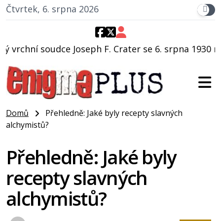
Čtvrtek, 6. srpna 2026
 F. Crater se 6. srpna 1930 navečeří ve své oblíbené r
Domů
Přehledně: Jaké byly recepty slavných
alchymistů?
Přehledně: Jaké byly
recepty slavných
alchymistů?