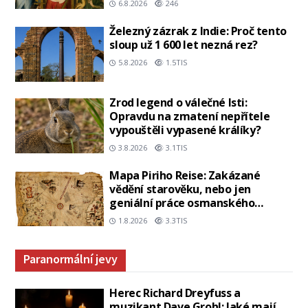
6.8.2026
246
Železný zázrak z Indie: Proč tento
sloup už 1 600 let nezná rez?
5.8.2026
1.5TIS
Zrod legend o válečné lsti:
Opravdu na zmatení nepřítele
vypouštěli vypasené králíky?
3.8.2026
3.1TIS
Mapa Piriho Reise: Zakázané
vědění starověku, nebo jen
geniální práce osmanského
admirála?
1.8.2026
3.3TIS
Paranormální jevy
Herec Richard Dreyfuss a
muzikant Dave Grohl: Jaké mají