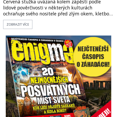
Červená stužka uvázaná kolem zápěstí podle
lidové pověrčivosti v některých kulturách
ochraňuje svého nositele před zlým okem, kletbou,
která může přivodit neštěstí či nemoc. S tímto
ZOBRAZIT VÍCE
nenápadným symbolem magické ochrany lze
občas spatřit i různé celebrity včetně Madonny
nebo Leonarda DiCapria. Na Blízkém východě a v
židovských komunitách po celém světě, je