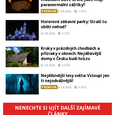
paranormální zážitky?
PREMIUM
5.8.2026
1.6TIS
Hororové zábavní parky: Straší tu
oběti nehod?
4.8.2026
2.7TIS
Kroky v prázdných chodbách a
přízraky v oknech: Nejděsivější
domy v Česku budí hrůzu
2.8.2026
3.2TIS
Nejděsivější lesy světa: Vstoupí jen
ti nejodvážnější!
PREMIUM
1.8.2026
3.5TIS
NENECHTE SI UJÍT DALŠÍ ZAJÍMAVÉ
ČLÁNKY