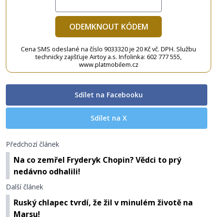
ODEMKNOUT KÓDEM
Cena SMS odeslané na číslo 9033320 je 20 Kč vč. DPH. Službu
technicky zajišťuje Airtoy a.s. Infolinka: 602 777 555,
www.platmobilem.cz
Sdílet na Facebooku
Sdílet na X
Předchozí článek
Na co zemřel Fryderyk Chopin? Vědci to prý
nedávno odhalili!
Další článek
Ruský chlapec tvrdí, že žil v minulém životě na
Marsu!