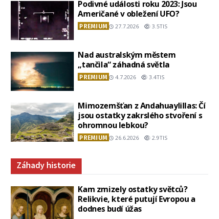
Podivné události roku 2023: Jsou
Američané v obležení UFO?
PREMIUM
27.7.2026
3.5TIS
Nad australským městem
„tančila“ záhadná světla
PREMIUM
4.7.2026
3.4TIS
Mimozemšťan z Andahuaylillas: Čí
jsou ostatky zakrslého stvoření s
ohromnou lebkou?
PREMIUM
26.6.2026
2.9TIS
Záhady historie
Kam zmizely ostatky světců?
Relikvie, které putují Evropou a
dodnes budí úžas