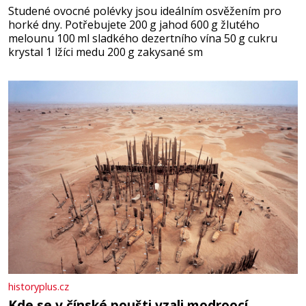
Studené ovocné polévky jsou ideálním osvěžením pro
horké dny. Potřebujete 200 g jahod 600 g žlutého
melounu 100 ml sladkého dezertního vína 50 g cukru
krystal 1 lžíci medu 200 g zakysané sm
historyplus.cz
Kde se v čínské poušti vzali modroocí