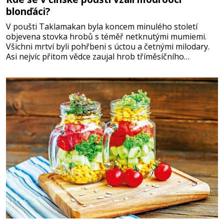
blonďáci?
V poušti Taklamakan byla koncem minulého století
objevena stovka hrobů s téměř netknutými mumiemi.
Všichni mrtví byli pohřbeni s úctou a četnými milodary.
Asi nejvíc přitom vědce zaujal hrob tříměsíčního
chlapečka s modrou filcovou čapkou, z níž se draly
blonďaté vlásky. Fakt, že jsou těla dávných lidí nesmírně
dobře zachovalá, přičítají odborníci zdejším klimatickým
podmínkám. Sucho, prosolené písky a extrémně