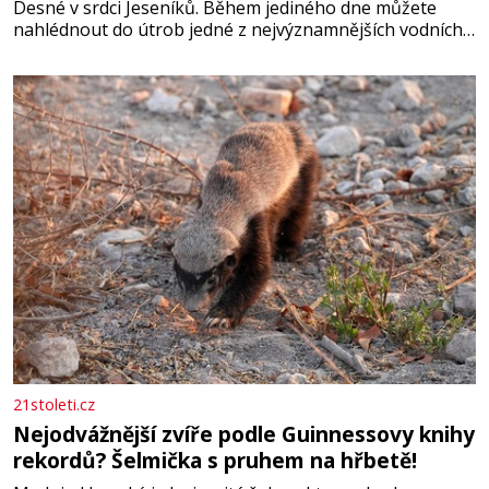
Desné v srdci Jeseníků. Během jediného dne můžete
nahlédnout do útrob jedné z nejvýznamnějších vodních
elektráren v Evropě, vydat se na horské hřebeny, projet
se na koloběžce a den zakončit poznáváním památek ve
Velkých Losinách nebo v termálním
21stoleti.cz
Nejodvážnější zvíře podle Guinnessovy knihy
rekordů? Šelmička s pruhem na hřbetě!