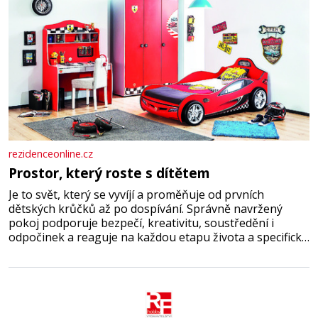
rezidenceonline.cz
Prostor, který roste s dítětem
Je to svět, který se vyvíjí a proměňuje od prvních
dětských krůčků až po dospívání. Správně navržený
pokoj podporuje bezpečí, kreativitu, soustředění i
odpočinek a reaguje na každou etapu života a specifické
potřeby dítěte. Pro nejmenší je klíčová jednoduchost,
měkkost a bezpečí, proto by pokoj miminka měl působit
především klidně a útulně. Předškolní věk je