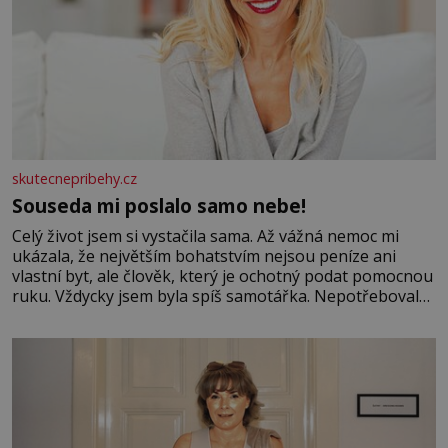
skutecnepribehy.cz
Souseda mi poslalo samo nebe!
Celý život jsem si vystačila sama. Až vážná nemoc mi
ukázala, že největším bohatstvím nejsou peníze ani
vlastní byt, ale člověk, který je ochotný podat pomocnou
ruku. Vždycky jsem byla spíš samotářka. Nepotřebovala
jsem kolem sebe partu kamarádek ani partnera. Stačily
mi knihy, práce a hlavně klid. Hned po studiích jsem
odešla z rodného města,