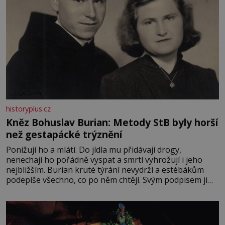
historyplus.cz
Kněz Bohuslav Burian: Metody StB byly horší
než gestapácké trýznění
Ponižují ho a mlátí. Do jídla mu přidávají drogy,
nenechají ho pořádně vyspat a smrtí vyhrožují i jeho
nejbližším. Burian kruté týrání nevydrží a estébákům
podepíše všechno, co po něm chtějí. Svým podpisem jim
potvrdí také to, že na něj během výslechů nikdo nevyvíjel
fyzický ani psychický nátlak. Syn brněnského řezníka
chce být knězem a