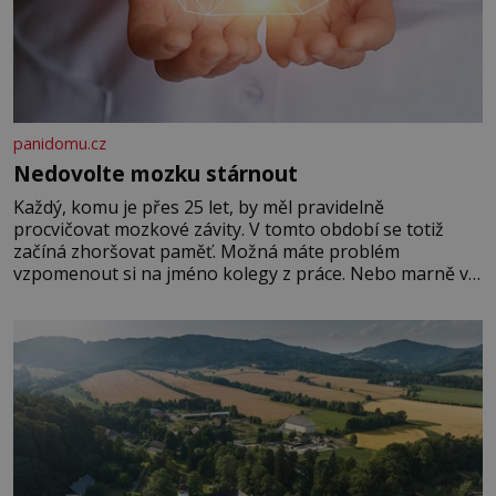
panidomu.cz
Nedovolte mozku stárnout
Každý, komu je přes 25 let, by měl pravidelně
procvičovat mozkové závity. V tomto období se totiž
začíná zhoršovat paměť. Možná máte problém
vzpomenout si na jméno kolegy z práce. Nebo marně v
paměti lovíte název knížky, kterou jste nedávno přečetli.
Je to opravdu tak, s věkem jako kdyby se paměť
rozhodla stávkovat. Cvičte