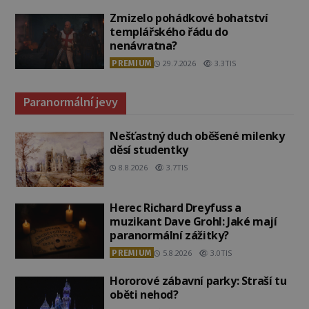
Zmizelo pohádkové bohatství
templářského řádu do
nenávratna?
PREMIUM
29.7.2026
3.3TIS
Paranormální jevy
Nešťastný duch oběšené milenky
děsí studentky
8.8.2026
3.7TIS
Herec Richard Dreyfuss a
muzikant Dave Grohl: Jaké mají
paranormální zážitky?
PREMIUM
5.8.2026
3.0TIS
Hororové zábavní parky: Straší tu
oběti nehod?