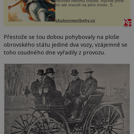
nechtěli nikomu chlubit. Rychle jsme
ho ale vraceli na jeho místo. S
manželem Vaškem jsme si pořídili
chaloupku, takový domek na severu
Čech, kde jsme si naplánova...
skutecnepribehy.cz
Přestože se tou dobou pohybovaly na ploše
obrovského státu jediné dva vozy, vzájemně se
toho osudného dne vyřadily z provozu.