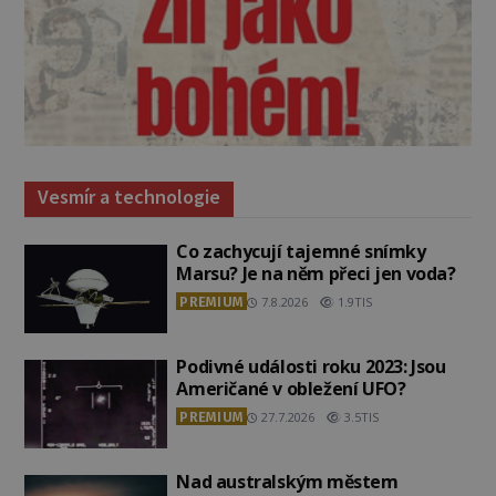
Vesmír a technologie
Co zachycují tajemné snímky
Marsu? Je na něm přeci jen voda?
PREMIUM
7.8.2026
1.9TIS
Podivné události roku 2023: Jsou
Američané v obležení UFO?
PREMIUM
27.7.2026
3.5TIS
Nad australským městem