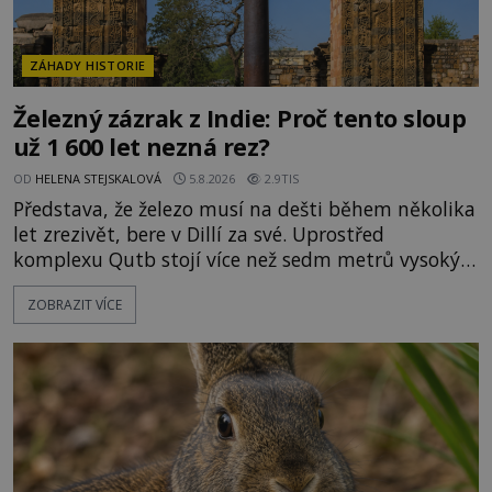
ZÁHADY HISTORIE
Železný zázrak z Indie: Proč tento sloup
už 1 600 let nezná rez?
OD
HELENA STEJSKALOVÁ
5.8.2026
2.9TIS
Představa, že železo musí na dešti během několika
let zrezivět, bere v Dillí za své. Uprostřed
komplexu Qutb stojí více než sedm metrů vysoký
železný sloup, který už přibližně 1 600 let odolává
ZOBRAZIT VÍCE
počasí s jen nepatrnými stopami koroze. Jeho
mimořádná trvanlivost dlouho živí legendy o
ztracených technologiích či tajemných
materiálech. Moderní metalurgie však ukazuje, že
skutečné vysvětlení je ješt