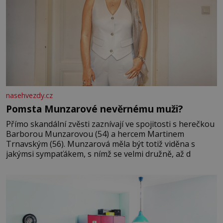
nasehvezdy.cz
Pomsta Munzarové nevěrnému muži?
Přímo skandální zvěsti zaznívají ve spojitosti s herečkou
Barborou Munzarovou (54) a hercem Martinem
Trnavským (56). Munzarová měla být totiž viděna s
jakýmsi sympaťákem, s nímž se velmi družně, až d