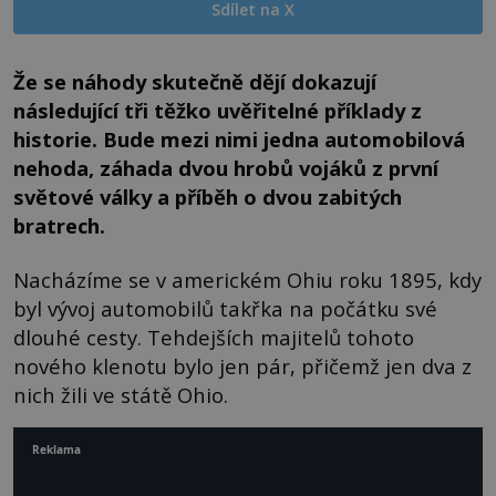
Sdílet na X
Že se náhody skutečně dějí dokazují
následující tři těžko uvěřitelné příklady z
historie. Bude mezi nimi jedna automobilová
nehoda, záhada dvou hrobů vojáků z první
světové války a příběh o dvou zabitých
bratrech.
Nacházíme se v americkém Ohiu roku 1895, kdy
byl vývoj automobilů takřka na počátku své
dlouhé cesty. Tehdejších majitelů tohoto
nového klenotu bylo jen pár, přičemž jen dva z
nich žili ve státě Ohio.
Reklama