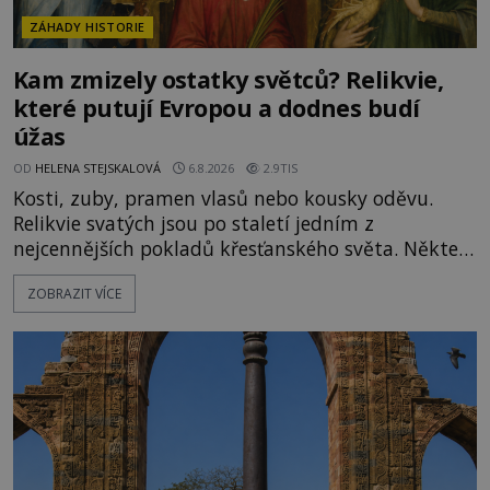
ZÁHADY HISTORIE
Kam zmizely ostatky světců? Relikvie,
které putují Evropou a dodnes budí
úžas
OD
HELENA STEJSKALOVÁ
6.8.2026
2.9TIS
Kosti, zuby, pramen vlasů nebo kousky oděvu.
Relikvie svatých jsou po staletí jedním z
nejcennějších pokladů křesťanského světa. Některé
mají pečlivě doloženou historii, jiné provází
ZOBRAZIT VÍCE
záhady, krádeže i nečekané objevy. Jejich osudy
připomínají dobrodružné romány, přesto se opírají
o skutečné historické události. Ve středověké
Evropě mají relikvie mimořádnou hodnotu. Nejsou
jen předmětem úcty