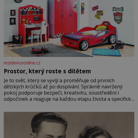
rezidenceonline.cz
Prostor, který roste s dítětem
Je to svět, který se vyvíjí a proměňuje od prvních
dětských krůčků až po dospívání. Správně navržený
pokoj podporuje bezpečí, kreativitu, soustředění i
odpočinek a reaguje na každou etapu života a specifické
potřeby dítěte. Pro nejmenší je klíčová jednoduchost,
měkkost a bezpečí, proto by pokoj miminka měl působit
především klidně a útulně. Předškolní věk je