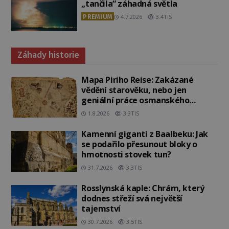
„tančila“ záhadná světla
PREMIUM
4.7.2026
3.4TIS
Záhady historie
Mapa Piriho Reise: Zakázané
vědění starověku, nebo jen
geniální práce osmanského
admirála?
1.8.2026
3.3TIS
Kamenní giganti z Baalbeku: Jak
se podařilo přesunout bloky o
hmotnosti stovek tun?
31.7.2026
3.3TIS
Rosslynská kaple: Chrám, který
dodnes střeží svá největší
tajemství
30.7.2026
3.5TIS