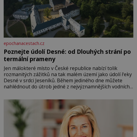
epochanacestach.cz
Poznejte údolí Desné: od Dlouhých strání po
termální prameny
Jen málokteré místo v České republice nabízí tolik
rozmanitých zážitků na tak malém území jako údolí řeky
Desné v srdci Jeseníků. Během jediného dne můžete
nahlédnout do útrob jedné z nejvýznamnějších vodních
elektráren v Evropě, vydat se na horské hřebeny, projet
se na koloběžce a den zakončit poznáváním památek ve
Velkých Losinách nebo v termálním