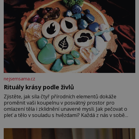
nejsemsama.cz
Rituály krásy podle živlů
Zjistěte, jak síla čtyř přírodních elementů dokáže
proměnit vaši koupelnu v posvátný prostor pro
omlazení těla i zklidnění unavené mysli. Jak pečovat o
pleť a tělo v souladu s hvězdami? Každá z nás v sobě
nese otisk vesmíru, který se projevuje nejen v naší
povaze, ale i v potřebách naší pokožky. Ohnivá znamení
Ženy narozené ve znamení Berana, Lva a Střelce v sobě