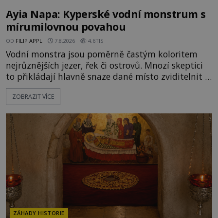
Ayia Napa: Kyperské vodní monstrum s
mírumilovnou povahou
OD
FILIP APPL
7.8.2026
4.6TIS
Vodní monstra jsou poměrně častým koloritem
nejrůznějších jezer, řek či ostrovů. Mnozí skeptici
to přikládají hlavně snaze dané místo zviditelnit a
přitáhnout k němu pozornost záhadám
ZOBRAZIT VÍCE
nakloněných turistů. Je to také případ kyperského
tvora jménem Ayia Napa? Nebo se může za
legendami o něm ukrývat nějaký pravdivý základ?
V blízkosti Mysu Greco, jak se přez
ZÁHADY HISTORIE