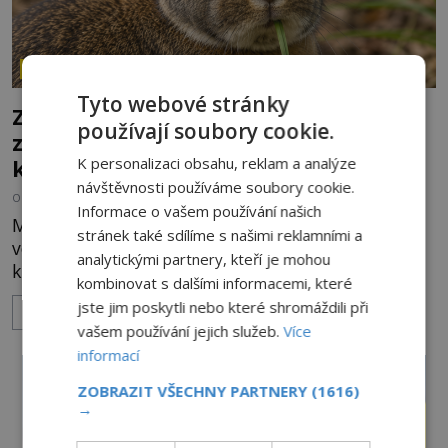
ZÁHADY HISTORIE
Tyto webové stránky
Zrod legend o válečné lsti: Opravdu na
používají soubory cookie.
zmatení nepřítele vypouštěli vypasené
K personalizaci obsahu, reklam a analýze
králíky?
návštěvnosti používáme soubory cookie.
OD
HELENA STEJSKALOVÁ
3.8.2026
3.4TIS
Informace o vašem používání našich
Město Langenau obléhá ve 14. století nepřátelské
stránek také sdílíme s našimi reklamními a
vojsko, zásoby docházejí a obránci stojí na pokraji
analytickými partnery, kteří je mohou
kapitulace. Přesto nakonec zvítězí chytrost nad
kombinovat s dalšími informacemi, které
hrubou silou. Podle staré německé legendy vypustí
jste jim poskytli nebo které shromáždili při
ZOBRAZIT VÍCE
obyvatelé za hradby dobře živeného králíka, aby
vašem používání jejich služeb.
Více
nepřítele přesvědčili, že uvnitř města je jídla stále
informací
dost. Čas pracuje pro obléhatele. Ve městě ubývají
zásoby a každý den znamená další porci strádá
ZOBRAZIT VŠECHNY PARTNERY
(1616)
→