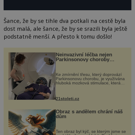
Šance, že by se tihle dva potkali na cestě byla
dost malá, ale šance, že by se srazili byla ještě
podstatně menší. A přesto k tomu došlo!
Neinvazivní léčba nejen
Parkinsonovy choroby
pomocí ultrazvukové
„helmy“
Ke zmírnění třesu, který doprovází
Parkinsonovu chorobu, je využívána
hluboká mozková stimulace, která
však vyžaduje vysoce invazivní
zákrok. Ultrazvuk zase není vhodný
k dostatečně přesnému zacílení ...
21stoleti.cz
Obraz s andělem chrání náš
dům
Ten obraz byl kýč, se kterým jsme se