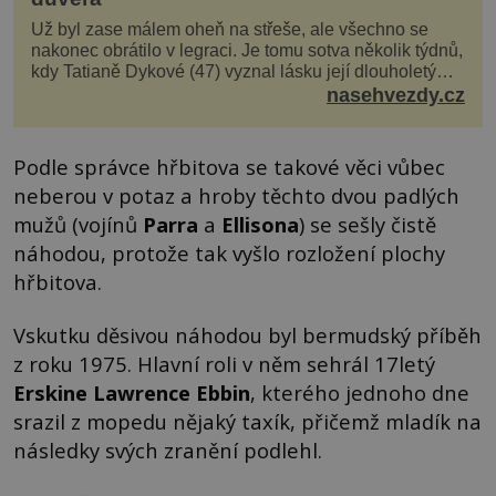
Už byl zase málem oheň na střeše, ale všechno se
nakonec obrátilo v legraci. Je tomu sotva několik týdnů,
kdy Tatianě Dykové (47) vyznal lásku její dlouholetý
kolega a kamarád. Lidé si hned mysleli, ž...
nasehvezdy.cz
Podle správce hřbitova se takové věci vůbec
neberou v potaz a hroby těchto dvou padlých
mužů (vojínů
Parra
a
Ellisona
) se sešly čistě
náhodou, protože tak vyšlo rozložení plochy
hřbitova.
Vskutku děsivou náhodou byl bermudský příběh
z roku 1975. Hlavní roli v něm sehrál 17letý
Erskine Lawrence Ebbin
, kterého jednoho dne
srazil z mopedu nějaký taxík, přičemž mladík na
následky svých zranění podlehl.