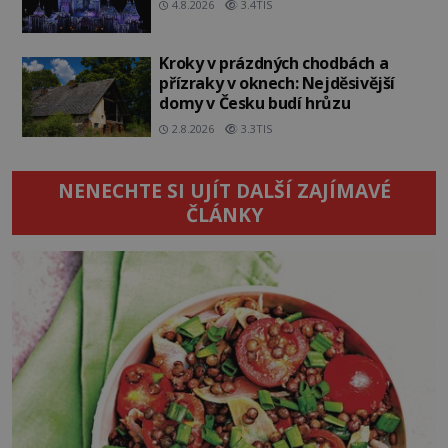
4.8.2026
3.4TIS
Kroky v prázdných chodbách a
přízraky v oknech: Nejděsivější
domy v Česku budí hrůzu
2.8.2026
3.3TIS
NENECHTE SI UJÍT DALŠÍ ZAJÍMAVÉ
ČLÁNKY