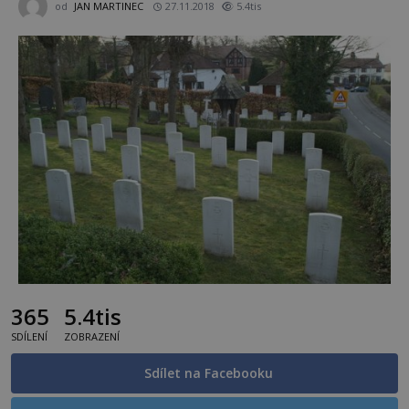
od
JAN MARTINEC
27.11.2018
5.4tis
365
5.4tis
SDÍLENÍ
ZOBRAZENÍ
Sdílet na Facebooku