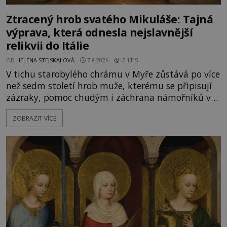
Ztracený hrob svatého Mikuláše: Tajná
výprava, která odnesla nejslavnější
relikvii do Itálie
OD
HELENA STEJSKALOVÁ
7.8.2026
2.1TIS
V tichu starobylého chrámu v Myře zůstává po více
než sedm století hrob muže, kterému se připisují
zázraky, pomoc chudým i záchrana námořníků v
bouřích. Pak ale přichází rok 1087 a klidné místo
ZOBRAZIT VÍCE
se mění v dějiště podivné noční výpravy. Skupina
italských námořníků otevírá hrob svatého
Mikuláše a odváží jeho ostatky přes moře do Bari.
Je to zbožná záchrana před nebezpečím, nebo
promyšlená krádež,