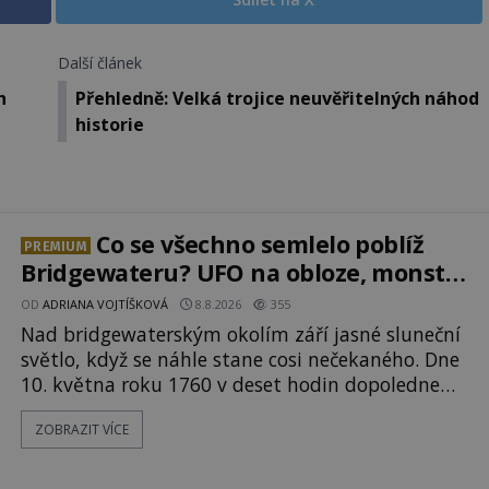
Další článek
h
Přehledně: Velká trojice neuvěřitelných náhod
historie
Co se všechno semlelo poblíž
PREMIUM
Bridgewateru? UFO na obloze, monstra
v bažinách!
OD
ADRIANA VOJTÍŠKOVÁ
8.8.2026
355
Nad bridgewaterským okolím září jasné sluneční
světlo, když se náhle stane cosi nečekaného. Dne
10. května roku 1760 v deset hodin dopoledne
zde dojde k vůbec prvnímu historicky
ZOBRAZIT VÍCE
doloženému přeletu UFO. Podle záznamů
vyzařuje takové světlo, že vypadá jako „koule
hořícího ohně“. Jde jen o nějaký optický klam,