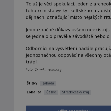
To už je věcí spekulací. Jeden z arche
tohoto místa výskyt keltského hradišt
dějinách, označující místo nějakých ritu
Jednoznačné důkazy ovšem neexistují, a
se jednalo o pravěké závodiště nebo o
Odborníci na vysvětlení nadále pracují
jednoznačnou odpověď na všechny otázk
trápí.
Foto: 2x wikimedia.org
Štítky:
záhada
Lokalita:
Česko
Středočeský kraj
Sdílet na Facebooku