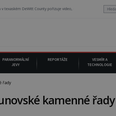
Witt County pořizuje video, na kterém před jeho vozem po cestě utík
PARANORMÁLNÍ
REPORTÁŽE
VESMÍR A
JEVY
TECHNOLOGIE
 řady
ounovské kamenné řady