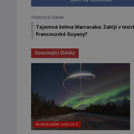
Předchozí článek
Tajemná šelma Warracaba: Zabíjí v lesíc
Francouzské Guyany?
Související články
NEOBJASNĚNÉ UDÁLOSTI