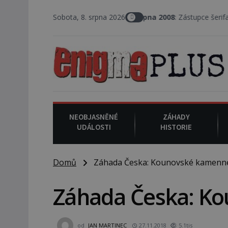
Sobota, 8. srpna 2026
8. srpna 2008
: Zástupce šerifa v texaském De
NEOBJASNĚNÉ
ZÁHADY
UDÁLOSTI
HISTORIE
Domů
Záhada Česka: Kounovské kamenné
Záhada Česka: K
od
JAN MARTINEC
27.11.2018
5.1tis