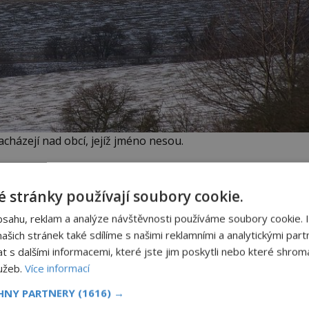
házejí nad obcí, jejíž jméno nesou.
roce 1934, když ji na vrchu Rovina nalezl tamní
 stránky používají soubory cookie.
bsahu, reklam a analýze návštěvnosti používáme soubory cookie. 
šich stránek také sdílíme s našimi reklamními a analytickými partn
heologové, kteří museli potvrdit, že se jedná o
s dalšími informacemi, které jste jim poskytli nebo které shromá
loše jedenácti hektarů pokrývalo čtrnáct
lužeb.
Více informací
nalou severojižní orientací. Tamní obec jako by
CHNY PARTNERY
(1616) →