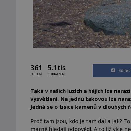
361
5.1tis
Sdíle
SDÍLENÍ
ZOBRAZENÍ
Také v našich luzích a hájích lze nara
vysvětlení. Na jednu takovou lze nara
Jedná se o tisíce kamenů v dlouhých 
Proč tam jsou, kdo je tam dal a jak? To
marně hledají odpovědi. A to již více 