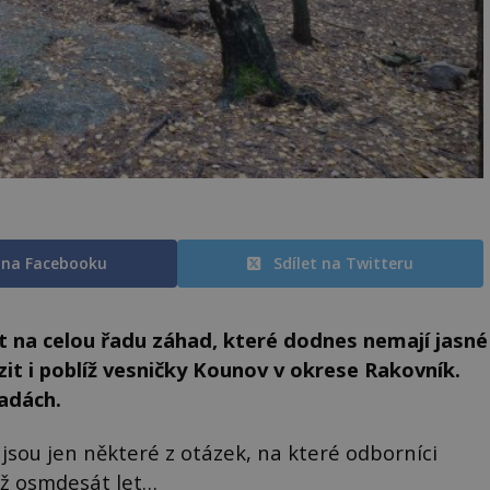
t na Facebooku
Sdílet na Twitteru
zit na celou řadu záhad, které dodnes nemají jasné
zit i poblíž vesničky Kounov v okrese Rakovník.
řadách.
 jsou jen některé z otázek, na které odborníci
než osmdesát let…