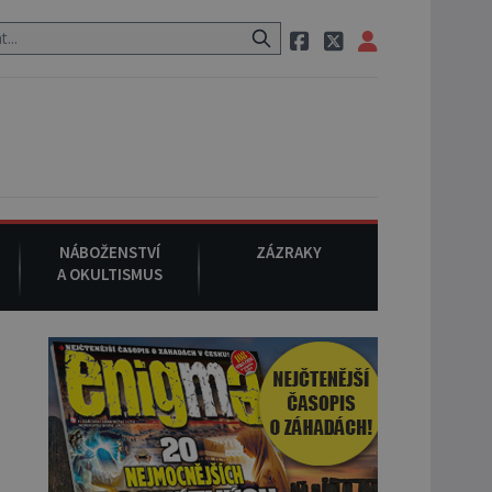
á zvláštní psovitá šelma, údajně bájná čupakabra.
8. srpna 2008
NÁBOŽENSTVÍ
ZÁZRAKY
A OKULTISMUS