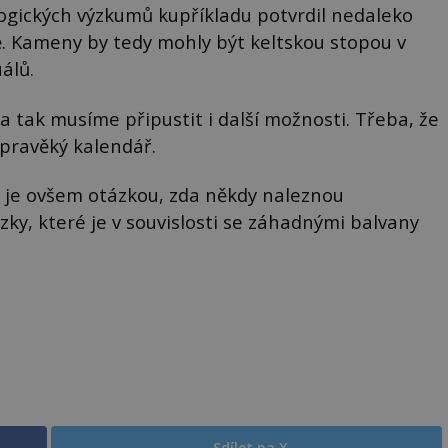
ologických výzkumů kupříkladu potvrdil nedaleko
ě. Kameny by tedy mohly být keltskou stopou v
álů.
 tak musíme připustit i další možnosti. Třeba, že
 pravěký kalendář.
, je ovšem otázkou, zda někdy naleznou
y, které je v souvislosti se záhadnými balvany
Sdílet na X