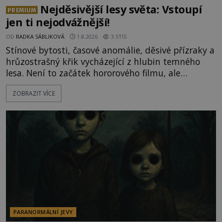
Nejděsivější lesy světa: Vstoupí
PREMIUM
jen ti nejodvážnější!
OD
RADKA SÁBLIKOVÁ
1.8.2026
3.5TIS
Stínové bytosti, časové anomálie, děsivé přízraky a
hrůzostrašný křik vycházející z hlubin temného
lesa. Není to začátek hororového filmu, ale
události, které popisují návštěvníci lesů, které jsou
ZOBRAZIT VÍCE
označovány jako nejděsivější na světě. Lidé bydlící
v jejich blízkosti se jim i za bílého dne obloukem
vyhýbají! Už jste o těchto lesích slyšeli? A odvážili
byste se je navštívit? [gallery ids="17
PARANORMÁLNÍ JEVY