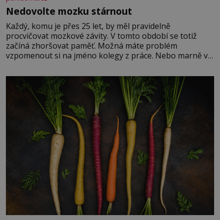
Nedovolte mozku stárnout
Každý, komu je přes 25 let, by měl pravidelně
procvičovat mozkové závity. V tomto období se totiž
začíná zhoršovat paměť. Možná máte problém
vzpomenout si na jméno kolegy z práce. Nebo marně v
paměti lovíte název knížky, kterou jste nedávno přečetli.
Je to opravdu tak, s věkem jako kdyby se paměť
rozhodla stávkovat. Cvičte