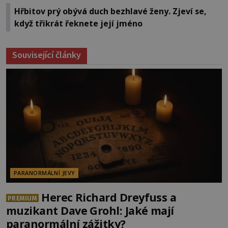
Hřbitov prý obývá duch bezhlavé ženy. Zjeví se,
když třikrát řeknete její jméno
Související články
PARANORMÁLNÍ JEVY
Herec Richard Dreyfuss a
PREMIUM
muzikant Dave Grohl: Jaké mají
paranormální zážitky?