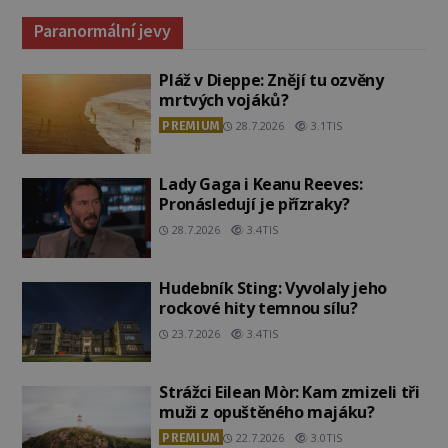
Paranormální jevy
Pláž v Dieppe: Znějí tu ozvěny
mrtvých vojáků?
PREMIUM
28.7.2026
3.1TIS
Lady Gaga i Keanu Reeves:
Pronásledují je přízraky?
28.7.2026
3.4TIS
Hudebník Sting: Vyvolaly jeho
rockové hity temnou sílu?
23.7.2026
3.4TIS
Strážci Eilean Mòr: Kam zmizeli tři
muži z opuštěného majáku?
PREMIUM
22.7.2026
3.0TIS