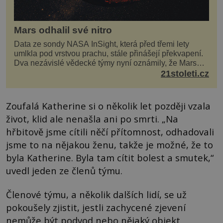
Mars odhalil své nitro
Data ze sondy NASA InSight, která před třemi lety
umlkla pod vrstvou prachu, stále přinášejí překvapení.
Dva nezávislé vědecké týmy nyní oznámily, že Mars
má nejen plášť plný trosek z dávných impaktů,...
21stoleti.cz
Zoufalá Katherine si o několik let později vzala
život, klid ale nenašla ani po smrti. „Na
hřbitově jsme cítili něčí přítomnost, odhadovali
jsme to na nějakou ženu, takže je možné, že to
byla Katherine. Byla tam cítit bolest a smutek,“
uvedl jeden ze členů týmu.
Členové týmu, a několik dalších lidí, se už
pokoušely zjistit, jestli zachycené zjevení
nemůže být podvod nebo nějaký objekt