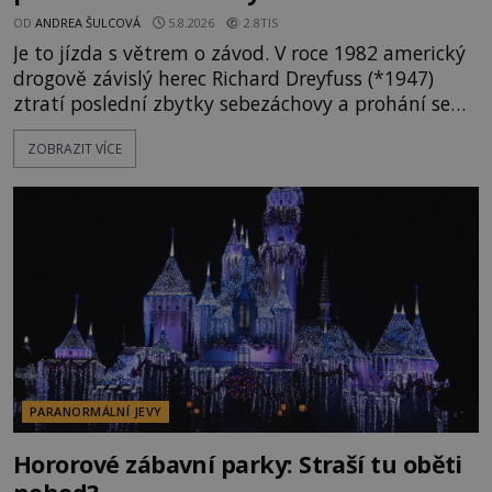
OD
ANDREA ŠULCOVÁ
5.8.2026
2.8TIS
Je to jízda s větrem o závod. V roce 1982 americký
drogově závislý herec Richard Dreyfuss (*1947)
ztratí poslední zbytky sebezáchovy a prohání se
po silnicích ve svém mercedesu jako utržený ze
ZOBRAZIT VÍCE
řetězu. Vše vyvrcholí katastrofou, když to Dreyfuss
napálí v plné rychlosti do stromu! Policie ve vraku
následně nalezne schovaný kokain. Tímto
momentem se slavnému
PARANORMÁLNÍ JEVY
Hororové zábavní parky: Straší tu oběti