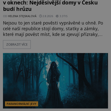
v oknech: Nejděsivější domy v Česku
budí hrůzu
OD
HELENA STEJSKALOVÁ
2.8.2026
3.3TIS
Nejsou to jen staré pověsti vyprávěné u ohně. Po
celé naší republice stojí domy, statky a zámky,
které mají pověst míst, kde se zjevují přízraky,
ozývají nevysvětlitelné zvuky nebo se dějí podivné
ZOBRAZIT VÍCE
jevy. Zatímco historici většinou hledají racionální
vysvětlení, záhadologové upozorňují, že některé
lokality vykazují nápadně podobná svědectví po
celé generace. A právě tato opakující se svědectví
ud
PARANORMÁLNÍ JEVY