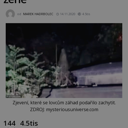
od
MAREK HADRBOLEC
14.11.2020
4.5tis
Zjevení, které se lovcům záhad podařilo zachytit.
ZDROJ: mysteriousuniverse.com
144
4.5tis