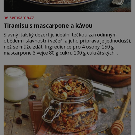
nejsemsama.cz
Tiramisu s mascarpone a kávou
Slavný italský dezert je ideální tečkou za rodinným
obědem i slavnostní večeří a jeho příprava je jednodušší,
než se může zdát. Ingredience pro 4 osoby: 250 g
mascarpone 3 vejce 80 g cukru 200 g cukrářských
piškotů 250 ml silné kávy 2 lžíce amaretta kakao na
posypání Postup: Oddělte žloutky od bílků. Žloutky
vyšlehejte s cukrem do světlé pěny a postupně do nich
vmíchejte mascarpone, aby vznikl hladký