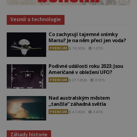
Vesmír a technologie
Co zachycují tajemné snímky
Marsu? Je na něm přeci jen voda?
PREMIUM
7.8.2026
1.2TIS
Podivné události roku 2023: Jsou
Američané v obležení UFO?
PREMIUM
27.7.2026
3.5TIS
Nad australským městem
„tančila“ záhadná světla
PREMIUM
4.7.2026
3.4TIS
Záhady historie