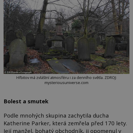
Hřbitov má zvláštní atmosféru i za denního světla. ZDROJ:
mysteriousuniverse.com
Bolest a smutek
Podle mnohých skupina zachytila ducha
Katherine Parker, která zemřela před 170 lety.
Její manžel, bohatý obchodník, ji opomenul v