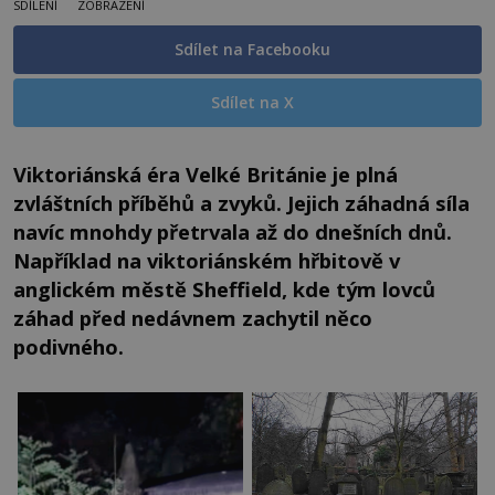
SDÍLENÍ
ZOBRAZENÍ
Sdílet na Facebooku
Sdílet na X
Viktoriánská éra Velké Británie je plná
zvláštních příběhů a zvyků. Jejich záhadná síla
navíc mnohdy přetrvala až do dnešních dnů.
Například na viktoriánském hřbitově v
anglickém městě Sheffield, kde tým lovců
záhad před nedávnem zachytil něco
podivného.