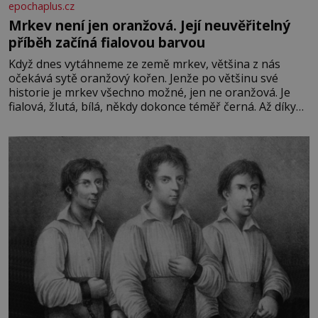
epochaplus.cz
Mrkev není jen oranžová. Její neuvěřitelný
příběh začíná fialovou barvou
Když dnes vytáhneme ze země mrkev, většina z nás
očekává sytě oranžový kořen. Jenže po většinu své
historie je mrkev všechno možné, jen ne oranžová. Je
fialová, žlutá, bílá, někdy dokonce téměř černá. Až díky
stovkám let pečlivého šlechtění se z ní stává zelenina,
bez které si českou zahradu ani nedokážeme představit.
Její příběh je