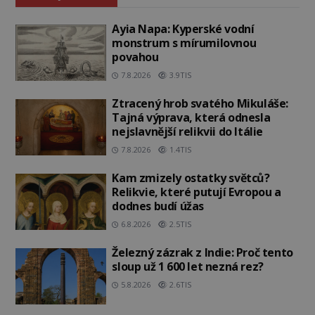
Ayia Napa: Kyperské vodní
monstrum s mírumilovnou
povahou
7.8.2026
3.9TIS
Ztracený hrob svatého Mikuláše:
Tajná výprava, která odnesla
nejslavnější relikvii do Itálie
7.8.2026
1.4TIS
Kam zmizely ostatky světců?
Relikvie, které putují Evropou a
dodnes budí úžas
6.8.2026
2.5TIS
Železný zázrak z Indie: Proč tento
sloup už 1 600 let nezná rez?
5.8.2026
2.6TIS