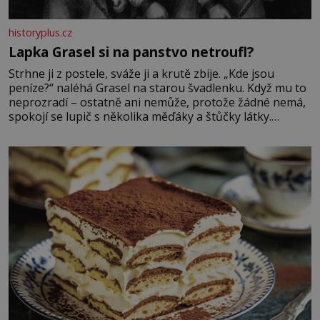
historyplus.cz
Lapka Grasel si na panstvo netroufl?
Strhne ji z postele, sváže ji a krutě zbije. „Kde jsou
peníze?“ naléhá Grasel na starou švadlenku. Když mu to
neprozradí – ostatně ani nemůže, protože žádné nemá,
spokojí se lupič s několika měďáky a štůčky látky.
Zraněná žena pár dní nato umírá. Je to muž nebývale
krutý. Jeho činy budí hrůzu ještě dlouho po jeho smrti