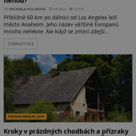
nehod?
OD
MICHAELA HOLUBOVÁ
4.8.2026
3.3TIS
Přibližně 60 km po dálnici od Los Angeles leží
město Anaheim. Jeho název většině Evropanů
mnoho neřekne. Ale když se zmíní zdejší
Disneyland, je hned jasno. Zábavní park vyroste na
ZOBRAZIT VÍCE
poklidném místě bývalého sadu pomerančovníků.
Klid tu teď rozhodně nepanuje, park navštíví
kolem 17 000 000 zábavychtivých lidí ročně. A ač je
velká snaha to utajit, někteří z
PARANORMÁLNÍ JEVY
Kroky v prázdných chodbách a přízraky