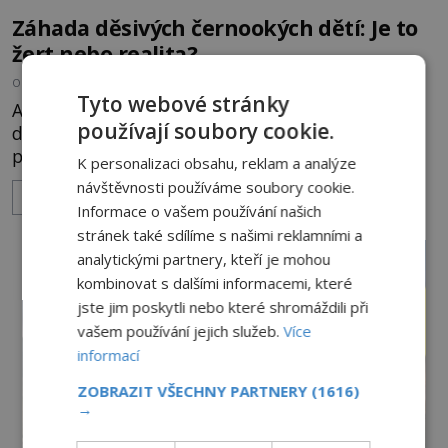
Záhada děsivých černookých dětí: Je to
žert nebo realita?
OD
ANDREA ŠULCOVÁ
29.7.2026
3.2TIS
Tyto webové stránky
Americký novinář Brian Bethel postává kolem
používají soubory cookie.
desáté večer u svého auta na opuštěném
parkovišti a kouří cigaretu. Když odhodí vajgl a
K personalizaci obsahu, reklam a analýze
chystá se nastoupit do auta, přijdou k němu dva
návštěvnosti používáme soubory cookie.
ZOBRAZIT VÍCE
mladí chlapci, kterým může být okolo 14 let.
Informace o vašem používání našich
„Pane, byl byste tak laskav a svezl nás domů? Je to
stránek také sdílíme s našimi reklamními a
pouhých několik minut od tohoto parkoviště,“
analytickými partnery, kteří je mohou
zeptá se suverénně jeden z nich. P
kombinovat s dalšími informacemi, které
jste jim poskytli nebo které shromáždili při
vašem používání jejich služeb.
Více
informací
ZOBRAZIT VŠECHNY PARTNERY
(1616)
→