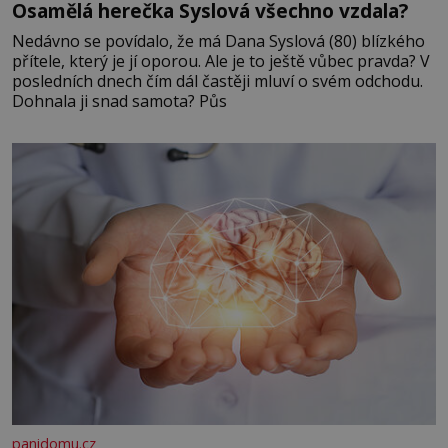
Osamělá herečka Syslová všechno vzdala?
Nedávno se povídalo, že má Dana Syslová (80) blízkého
přítele, který je jí oporou. Ale je to ještě vůbec pravda? V
posledních dnech čím dál častěji mluví o svém odchodu.
Dohnala ji snad samota? Půs
panidomu.cz