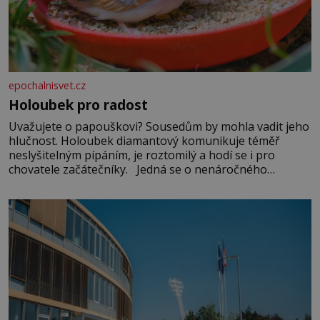
epochalnisvet.cz
Holoubek pro radost
Uvažujete o papouškovi? Sousedům by mohla vadit jeho
hlučnost. Holoubek diamantový komunikuje téměř
neslyšitelným pípáním, je roztomilý a hodí se i pro
chovatele začátečníky. Jedná se o nenáročného
klidného ptáčka, který většinu dne jen posedává. Hodně
času tráví na zemi, kde sbírá zbytky semínek Jeho
domovinou je prakticky celá Austrálie s výjimkou
pobřežní oblasti.