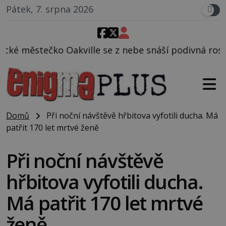
Pátek, 7. srpna 2026
 se z nebe snáší podivná rosolovitá látka neznáméh
Domů
Při noční návštěvě hřbitova vyfotili ducha. Má
patřit 170 let mrtvé ženě
Při noční návštěvě
hřbitova vyfotili ducha.
Má patřit 170 let mrtvé
ženě