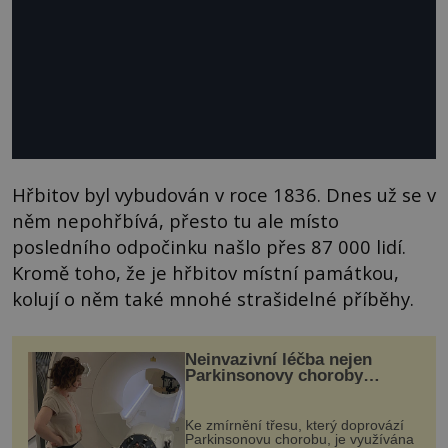
Hřbitov byl vybudován v roce 1836. Dnes už se v
něm nepohřbívá, přesto tu ale místo
posledního odpočinku našlo přes 87 000 lidí.
Kromě toho, že je hřbitov místní památkou,
kolují o něm také mnohé strašidelné příběhy.
Neinvazivní léčba nejen
Parkinsonovy choroby
pomocí ultrazvukové
„helmy“
Ke zmírnění třesu, který doprovází
Parkinsonovu chorobu, je využívána