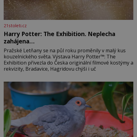
21stoleti.cz
Harry Potter: The Exhibition. Neplecha
zahájena…
Pražské Letňany se na půl roku proměnily v malý kus
kouzelnického světa. Výstava Harry Potter™: The
Exhibition přivezla do Česka originální filmové kostýmy a
rekvizity, Bradavice, Hagridovu chýši i uč