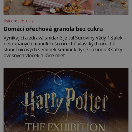
tisicereceptu.cz
Domácí ořechová granola bez cukru
Vynikající a zdravá snídaně je tu! Suroviny Vždy 1 šálek –
neloupaných mandlí kešu ořechů vlašských ořechů
slunečnicových semínek semínek dýně rozinek 3 šálky
ovesných vloček 1 lžíce mlet