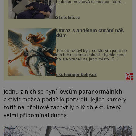
hluboká mozková stimulace, která
však vyžaduje vysoce invazivní
zákrok. Ultrazvuk zase není vhodný
k dostatečně přesnému zacílení ...
21stoleti.cz
Obraz s andělem chrání náš
dům
Ten obraz byl kýč, se kterým jsme se
nechtěli nikomu chlubit. Rychle jsme
ho ale vraceli na jeho místo. S
manželem Vaškem jsme si pořídili
chaloupku, takový domek na severu
Čech, kde jsme si naplánova...
skutecnepribehy.cz
Jednu z nich se nyní lovcům paranormálních
aktivit možná podařilo potvrdit. Jejich kamery
totiž na hřbitově zachytily bílý objekt, který
velmi připomínal ducha.