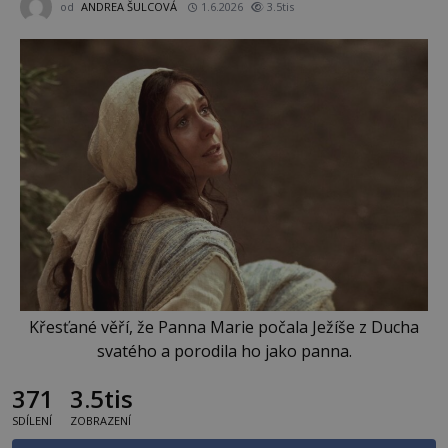
od
ANDREA ŠULCOVÁ
1.6.2026
3.5tis
Křesťané věří, že Panna Marie počala Ježíše z Ducha
svatého a porodila ho jako panna.
371
3.5tis
SDÍLENÍ
ZOBRAZENÍ