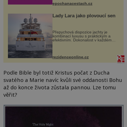
epochanacestach.cz
Lady Lara jako plovoucí sen
Přepychová dispozice jachty je
kombinací luxusu s praktickým a
efektivním. Dokonalost v každém
detailu představuje značka Fendi
Casa, kterou byly vybaveny její
paluby. Monacký přístav nabízí
každoročn...
rezidenceonline.cz
Podle Bible byl totiž Kristus počat z Ducha
svatého a Marie navíc kvůli své oddanosti Bohu
až do konce života zůstala pannou. Lze tomu
věřit?