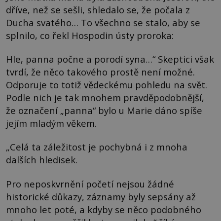
dříve, než se sešli, shledalo se, že počala z
Ducha svatého… To všechno se stalo, aby se
splnilo, co řekl Hospodin ústy proroka:
Hle, panna počne a porodí syna…“ Skeptici však
tvrdí, že něco takového prostě není možné.
Odporuje to totiž vědeckému pohledu na svět.
Podle nich je tak mnohem pravděpodobnější,
že označení „panna“ bylo u Marie dáno spíše
jejím mladým věkem.
„Celá ta záležitost je pochybná i z mnoha
dalších hledisek.
Pro neposkvrnění početí nejsou žádné
historické důkazy, záznamy byly sepsány až
mnoho let poté, a kdyby se něco podobného