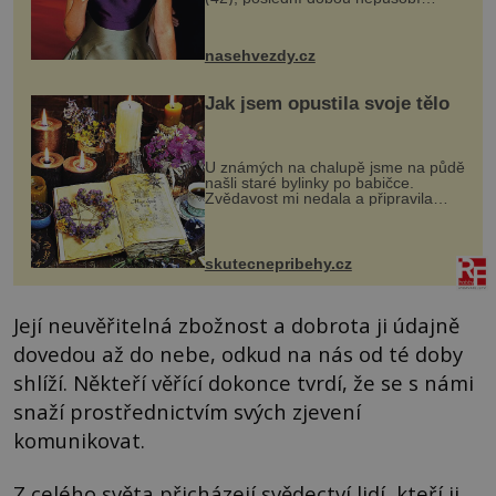
nejšťastněji. Ačkoli časy její anorexie
jsou už dávno pryč a opět se pyšnila
ženskými křivkami, najednou s...
nasehvezdy.cz
Jak jsem opustila svoje tělo
U známých na chalupě jsme na půdě
našli staré bylinky po babičce.
Zvědavost mi nedala a připravila
jsem si z nich lektvar… Zimní pobyt
na chalupě se pro mě vlastní vinou
změnil v děsivý zážitek, na kt...
skutecnepribehy.cz
Její neuvěřitelná zbožnost a dobrota ji údajně
dovedou až do nebe, odkud na nás od té doby
shlíží. Někteří věřící dokonce tvrdí, že se s námi
snaží prostřednictvím svých zjevení
komunikovat.
Z celého světa přicházejí svědectví lidí, kteří ji