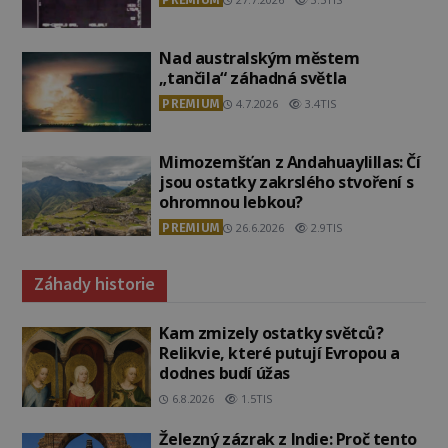
Nad australským městem
„tančila“ záhadná světla
PREMIUM
4.7.2026
3.4TIS
Mimozemšťan z Andahuaylillas: Čí
jsou ostatky zakrslého stvoření s
ohromnou lebkou?
PREMIUM
26.6.2026
2.9TIS
Záhady historie
Kam zmizely ostatky světců?
Relikvie, které putují Evropou a
dodnes budí úžas
6.8.2026
1.5TIS
Železný zázrak z Indie: Proč tento