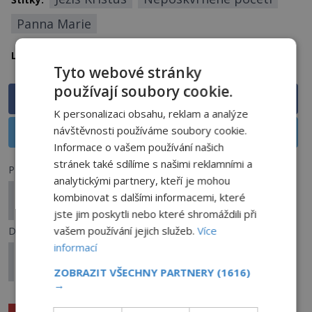
Panna Marie
Izrael
Lokalita:
Tyto webové stránky
používají soubory cookie.
Sdílet na Facebooku
K personalizaci obsahu, reklam a analýze
návštěvnosti používáme soubory cookie.
Sdílet na X
Informace o vašem používání našich
stránek také sdílíme s našimi reklamními a
Předchozí článek
analytickými partnery, kteří je mohou
Operace Talíř: Záhada „upířích světel“ v
kombinovat s dalšími informacemi, které
brazilském Colares
jste jim poskytli nebo které shromáždili při
vašem používání jejich služeb.
Více
Další článek
informací
Záhadné vyhynutí dinosaurů: Bylo souhrou
nešťastných náhod?
ZOBRAZIT VŠECHNY PARTNERY
(1616)
→