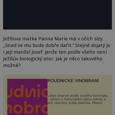
Ježíšova matka Panna Marie má v očích slzy:
„Snad se mu bude dobře dařit.“ Stejně dojatý je
i její manžel Josef. Jenže ten podle všeho není
Ježíšův biologický otec. Jak je něco takového
možné?
ROUDNICKÉ VINOBRANÍ
Letos poprvé podle nového konceptu
– přímo v historickém jádru města a
pro všechny zcela zdarma. Hlavní
program se odehraje na Karlově a
Husově náměstí. Návštěvníci se
mohou těšit na víno, burčák, pes...