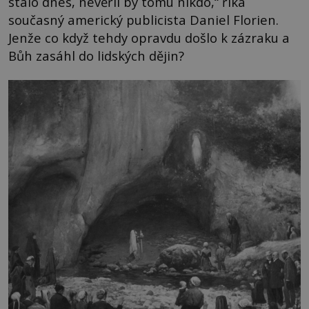
stalo dnes, nevěřil by tomu nikdo,“ říká
současný americký publicista Daniel Florien.
Jenže co když tehdy opravdu došlo k zázraku a
Bůh zasáhl do lidských dějin?