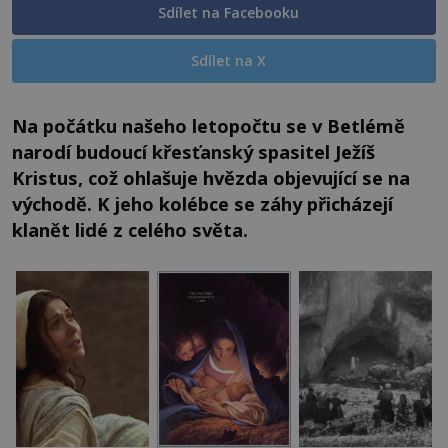
Sdílet na Facebooku
Sdílet na X
Na počátku našeho letopočtu se v Betlémě
narodí budoucí křesťanský spasitel Ježíš
Kristus, což ohlašuje hvězda objevující se na
východě. K jeho kolébce se záhy přicházejí
klanět lidé z celého světa.