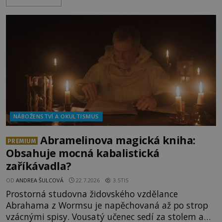
Dionýsa není zrovna idylická pohádka. Bůh Zeus jej
zplodí se svou milenkou Semelou, což Diova žena
Héra nemůže nechat b
NÁBOŽENSTVÍ A OKULTISMUS
Abramelinova magická kniha:
PREMIUM
Obsahuje mocná kabalistická
zaříkávadla?
OD
ANDREA ŠULCOVÁ
22.7.2026
3.5TIS
Prostorná studovna židovského vzdělance
Abrahama z Wormsu je napěchovaná až po strop
vzácnými spisy. Vousatý učenec sedí za stolem a