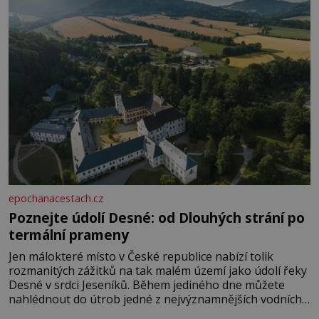
epochanacestach.cz
Poznejte údolí Desné: od Dlouhých strání po
termální prameny
Jen málokteré místo v České republice nabízí tolik
rozmanitých zážitků na tak malém území jako údolí řeky
Desné v srdci Jeseníků. Během jediného dne můžete
nahlédnout do útrob jedné z nejvýznamnějších vodních
elektráren v Evropě, vydat se na horské hřebeny, projet