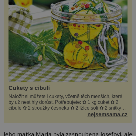
Cukety s cibulí
Naložit si můžete i cukety, včetně těch menších, které
by už nestihly dorůst. Potřebujete: ✿ 1 kg cuket ✿ 2
cibule ✿ 2 stroužky česneku ✿ 2 lžíce soli ✿ 2 snítky
kopru ✿ hrst petrželky Nálev: ✿ 400 m...
nejsemsama.cz
Jeho matka Maria byla zasnoubena Josefovi, ale