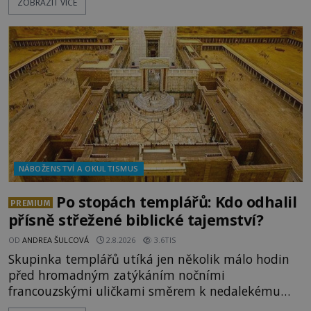
ZOBRAZIT VÍCE
považovány za důkaz svatosti zemřelých. Jaké
tajemné síly těla významných náboženských
osobností ochraňují? Na hřbitově u kláštera
Milosrdných
NÁBOŽENSTVÍ A OKULTISMUS
Po stopách templářů: Kdo odhalil
PREMIUM
přísně střežené biblické tajemství?
OD
ANDREA ŠULCOVÁ
2.8.2026
3.6TIS
Skupinka templářů utíká jen několik málo hodin
před hromadným zatýkáním nočními
francouzskými uličkami směrem k nedalekému
přístavu. Jeden z nich má přes ramena ranec s