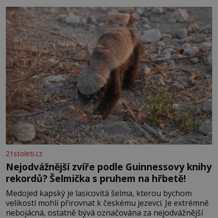
se na koloběžce a den zakončit poznáváním památek ve
Velkých Losinách nebo v termálním
21stoleti.cz
Nejodvážnější zvíře podle Guinnessovy knihy
rekordů? Šelmička s pruhem na hřbetě!
Medojed kapský je lasicovitá šelma, kterou bychom
velikostí mohli přirovnat k českému jezevci. Je extrémně
nebojácná, ostatně bývá označována za nejodvážnější