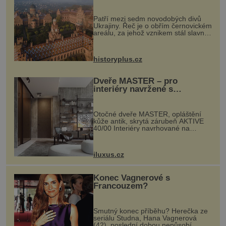
každou cihlu
Patří mezi sedm novodobých divů
Ukrajiny. Řeč je o obřím černovickém
areálu, za jehož vznikem stál slavný
český architekt Josef Hlávka. Ten si
na něm dal mimořádně záležet. Jeho
stavební plány by při ...
historyplus.cz
Dveře MASTER – pro
interiéry navržené s
rozumem i vášní!
Otočné dveře MASTER, opláštění
kůže antik, skrytá zárubeň AKTIVE
40/00 Interiéry navrhované na
zakázku často vyžadují atypické
rozměry nejen nábytku, ale i
otvorových prvků. Technické zázemí
iluxus.cz
dnes umož...
Konec Vagnerové s
Francouzem?
Smutný konec příběhu? Herečka ze
seriálu Studna, Hana Vagnerová
(42), poslední dobou nepůsobí