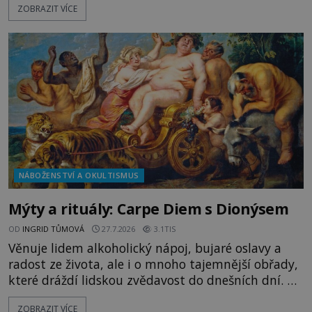
ZOBRAZIT VÍCE
tajemným obsahem. Kapitán lodi už na ně čeká.
„Dejte to do podpalubí a připravte se. Za chvíli
vyplouváme,“ sdělí jim. „Kam máme namířeno,
kapitáne?“ zeptá se ho jeden z templářů. „Do Sk
NÁBOŽENSTVÍ A OKULTISMUS
Mýty a rituály: Carpe Diem s Dionýsem
OD
INGRID TŮMOVÁ
27.7.2026
3.1TIS
Věnuje lidem alkoholický nápoj, bujaré oslavy a
radost ze života, ale i o mnoho tajemnější obřady,
které dráždí lidskou zvědavost do dnešních dní. Co
doopravdy představuje bůh, jemuž Římané říkají
ZOBRAZIT VÍCE
Bakchus? Mytologický příběh řeckého boha