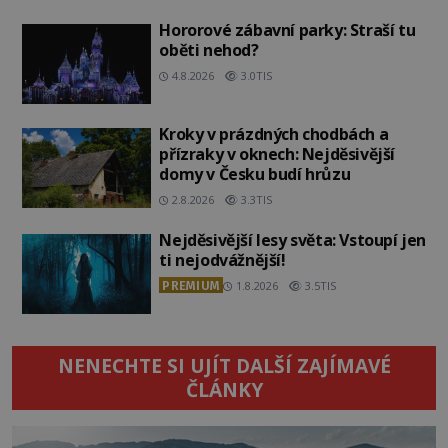
Hororové zábavní parky: Straší tu
oběti nehod?
4.8.2026
3.0TIS
Kroky v prázdných chodbách a
přízraky v oknech: Nejděsivější
domy v Česku budí hrůzu
2.8.2026
3.3TIS
Nejděsivější lesy světa: Vstoupí jen
ti nejodvážnější!
PREMIUM
1.8.2026
3.5TIS
NENECHTE SI UJÍT DALŠÍ ZAJÍMAVÉ
ČLÁNKY