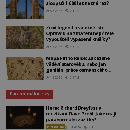
sloup už 1 600 let nezná rez?
5.8.2026
2.1TIS
Zrod legend o válečné lsti:
Opravdu na zmatení nepřítele
vypouštěli vypasené králíky?
3.8.2026
3.3TIS
Mapa Piriho Reise: Zakázané
vědění starověku, nebo jen
geniální práce osmanského
admirála?
1.8.2026
3.3TIS
Paranormální jevy
Herec Richard Dreyfuss a
muzikant Dave Grohl: Jaké mají
paranormální zážitky?
PREMIUM
5.8.2026
2.3TIS