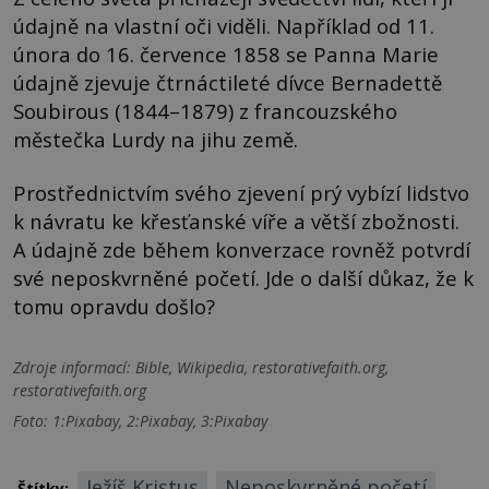
údajně na vlastní oči viděli. Například od 11.
února do 16. července 1858 se Panna Marie
údajně zjevuje čtrnáctileté dívce Bernadettě
Soubirous (1844–1879) z francouzského
městečka Lurdy na jihu země.
Prostřednictvím svého zjevení prý vybízí lidstvo
k návratu ke křesťanské víře a větší zbožnosti.
A údajně zde během konverzace rovněž potvrdí
své neposkvrněné početí. Jde o další důkaz, že k
tomu opravdu došlo?
Zdroje informací:
Bible, Wikipedia, restorativefaith.org,
restorativefaith.org
Foto: 1:Pixabay, 2:Pixabay, 3:Pixabay
Ježíš Kristus
Neposkvrněné početí
Štítky: