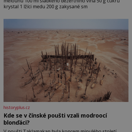
melounu 100 ml sladkého dezertního vína 50 g cukru
krystal 1 lžíci medu 200 g zakysané sm
historyplus.cz
Kde se v čínské poušti vzali modroocí
blonďáci?
V poušti Taklamakan byla koncem minulého století