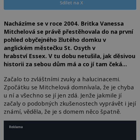
Sdílet na X
Nacházíme se v roce 2004. Britka Vanessa
Mitchelová se právě přestěhovala do na první
pohled obyčejného žlutého domku v
anglickém městečku St. Osyth v
hrabství Essex. V tu dobu netušila, jak děsivou
historii za sebou dům má a co jí tam čeká…
Začalo to zvláštními zvuky a halucinacemi.
Zpočátku se Mitchelová domnívala, že je chyba
u ní a všechno se jí jen zdá. Jenže jakmile jí
začaly o podobných zkušenostech vyprávět i její
známí, věděla, že je s domem něco špatně.
Reklama