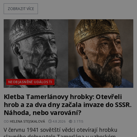
katolička, druhá přesvědčená kališnice. A každá z
ZOBRAZIT VÍCE
nich se usídlí na jedné z věží slavného hradu
Trosky. Šlechtic Ota IV. z Bergova (1399–1452) patří
mezi vůdce protihusitského boje. Za manželku má
skutečně jistou
NEOBJASNĚNÉ UDÁLOSTI
Kletba Tamerlánovy hrobky: Otevřeli
hrob a za dva dny začala invaze do SSSR.
Náhoda, nebo varování?
OD
HELENA STEJSKALOVÁ
4.8.2026
3.1TIS
V červnu 1941 sovětští vědci otevírají hrobku
slavného dobyvatele Tamerlána v uzbeckém