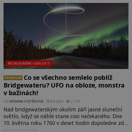
s nešťastnou náhodou. Zabil mladé trampy
přírodní živel, neznámý útočník, nebo někdo, koho
tehdejší režim nechtěl odhalit? [gallery
ids="171131,171132,1711
NEOBJASNĚNÉ UDÁLOSTI
Co se všechno semlelo poblíž
PREMIUM
Bridgewateru? UFO na obloze, monstra
v bažinách!
OD
ADRIANA VOJTÍŠKOVÁ
8.8.2026
2.1TIS
Nad bridgewaterským okolím září jasné sluneční
světlo, když se náhle stane cosi nečekaného. Dne
10. května roku 1760 v deset hodin dopoledne zde
dojde k vůbec prvnímu historicky doloženému