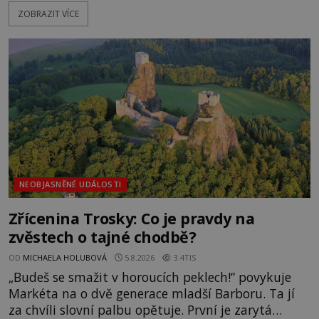
pláž takové netypické zbarvení? Nakolik jsou
ZOBRAZIT VÍCE
pravdivé historky, že zde došlo k nevysvětlitelným
zmizením turistů? Ti, kteří se nebojí, nás mohou
následovat. Vstupujeme na pláž Dumas ve městě
Surat. Gu
NEOBJASNĚNÉ UDÁLOSTI
Zřícenina Trosky: Co je pravdy na
zvěstech o tajné chodbě?
OD
MICHAELA HOLUBOVÁ
5.8.2026
3.4TIS
„Budeš se smažit v horoucích peklech!“ povykuje
Markéta na o dvě generace mladší Barboru. Ta jí
za chvíli slovní palbu opětuje. První je zarytá