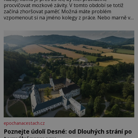
procvičovat mozkové závity. V tomto období se totiž
začíná zhoršovat paměť. Možná máte problém
vzpomenout si na jméno kolegy z práce. Nebo marně v
paměti lovíte název knížky, kterou jste nedávno přečetli.
Je to opravdu tak, s věkem jako kdyby se paměť
rozhodla stávkovat. Cvičte
epochanacestach.cz
Poznejte údolí Desné: od Dlouhých strání po