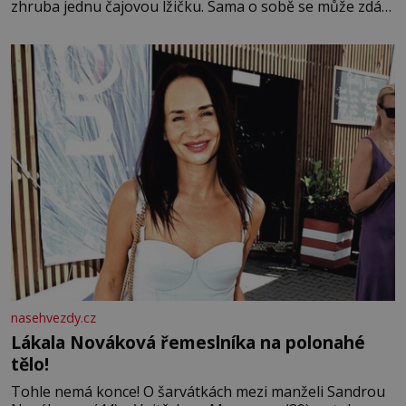
zhruba jednu čajovou lžičku. Sama o sobě se může zdát
bezvýznamná. Teprve když se spojí s dalšími desítkami
tisíc příslušnic svého včelstva, vznikne jeden z
nejdokonalejších organismů
nasehvezdy.cz
Lákala Nováková řemeslníka na polonahé
tělo!
Tohle nemá konce! O šarvátkách mezi manželi Sandrou