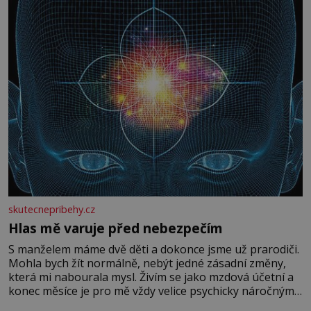
skutecnepribehy.cz
Hlas mě varuje před nebezpečím
S manželem máme dvě děti a dokonce jsme už prarodiči.
Mohla bych žít normálně, nebýt jedné zásadní změny,
která mi nabourala mysl. Živím se jako mzdová účetní a
konec měsíce je pro mě vždy velice psychicky náročným
obdobím. Od té chvíle, co máme vnoučata, mi dcera čím