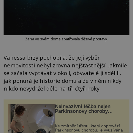
Žena ve svém domě spatřovala děsivé postavy.
Vanessa brzy pochopila, že její výběr
nemovitosti nebyl zrovna nejšťastnější. Jakmile
se začala vyptávat v okolí, obyvatelé jí sdělili,
jak ponurá je historie domu a že v něm nikdy
nikdo nevydržel déle na tři čtyři roky.
Neinvazivní léčba nejen
Parkinsonovy choroby
pomocí ultrazvukové
„helmy“
Ke zmírnění třesu, který doprovází
Parkinsonovu chorobu, je využívána