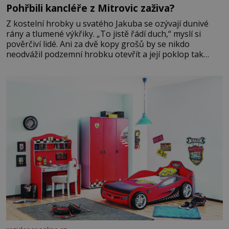
Pohřbili kancléře z Mitrovic zaživa?
Z kostelní hrobky u svatého Jakuba se ozývají dunivé
rány a tlumené výkřiky. „To jistě řádí duch,“ myslí si
pověrčiví lidé. Ani za dvě kopy grošů by se nikdo
neodvážil podzemní hrobku otevřít a její poklop tak
raději jen skrápí svěcenou vodou. Za několik dní divné
burácení skutečně ustane. Když o mnoho let později
hrobku