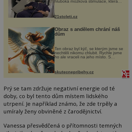
hluboká mozková stimulace, která
však vyžaduje vysoce invazivní
zákrok. Ultrazvuk zase není vhodný
k dostatečně přesnému zacílení ...
21stoleti.cz
Obraz s andělem chrání náš
dům
Ten obraz byl kýč, se kterým jsme se
nechtěli nikomu chlubit. Rychle jsme
ho ale vraceli na jeho místo. S
manželem Vaškem jsme si pořídili
chaloupku, takový domek na severu
Čech, kde jsme si naplánova...
skutecnepribehy.cz
Prý se tam zdržuje negativní energie od té
doby, co byl tento dům místem lidského
utrpení. Je například známo, že zde trpěly a
umíraly ženy obviněné z čarodějnictví.
Vanessa přesvědčená o přítomnosti temných