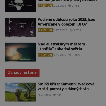
PREMIUM
7.8.2026
2.7TIS
Podivné události roku 2023: Jsou
Američané v obležení UFO?
PREMIUM
27.7.2026
3.5TIS
Nad australským městem
„tančila“ záhadná světla
PREMIUM
4.7.2026
3.4TIS
Záhady historie
Smírčí kříže: Kamenní svědkové
vražd, pomsty a dávných vin
9.8.2026
434