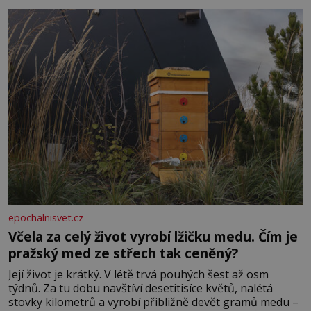
dál častěji volá o pomoc, co se hlídání týče. Dalo by se
epochalnisvet.cz
Včela za celý život vyrobí lžičku medu. Čím je
pražský med ze střech tak ceněný?
Její život je krátký. V létě trvá pouhých šest až osm
týdnů. Za tu dobu navštíví desetitisíce květů, nalétá
stovky kilometrů a vyrobí přibližně devět gramů medu –