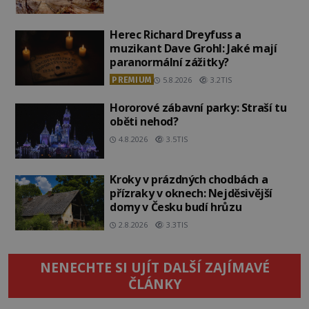
Herec Richard Dreyfuss a
muzikant Dave Grohl: Jaké mají
paranormální zážitky?
PREMIUM
5.8.2026
3.2TIS
Hororové zábavní parky: Straší tu
oběti nehod?
4.8.2026
3.5TIS
Kroky v prázdných chodbách a
přízraky v oknech: Nejděsivější
domy v Česku budí hrůzu
2.8.2026
3.3TIS
NENECHTE SI UJÍT DALŠÍ ZAJÍMAVÉ
ČLÁNKY