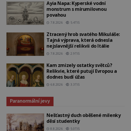
Ayia Napa: Kyperské vodní
monstrum s mírumilovnou
povahou
7.8.2026
5.4TIS
Ztracený hrob svatého Mikuláše:
Tajná výprava, která odnesla
nejslavnější relikvii do Itálie
7.8.2026
2.9TIS
Kam zmizely ostatky světců?
Relikvie, které putují Evropou a
dodnes budí úžas
6.8.2026
3.3TIS
Paranormální jevy
Nešťastný duch oběšené milenky
děsí studentky
8.8.2026
5.0TIS