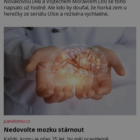
Novákovou (44) a Vojtěchem Moravcem (39) se toho
napsalo už hodně. Ale kdo by doufal, že horká zem u
herečky ze seriálu Ulice a režiséra vychladne,
panidomu.cz
Nedovolte mozku stárnout
Každý, komu je přes 25 let, by měl pravidelně