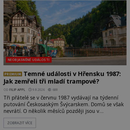
NEOBJASNĚNÉ UDÁLOSTI
Temné události v Hřensku 1987:
PREMIUM
Jak zemřeli tři mladí trampové?
OD
FILIP APPL
9.8.2026
688
Tři přátelé se v červnu 1987 vydávají na týdenní
putování Českosaským Švýcarskem. Domů se však
nevrátí. O několik měsíců později jsou v
nepřístupných skalách u Hřenska nalezeny jejich
ZOBRAZIT VÍCE
kostry – a s nimi stopy, které se jen obtížně slučují