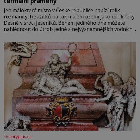
termální prameny
Jen málokteré místo v České republice nabízí tolik
rozmanitých zážitků na tak malém území jako údolí řeky
Desné v srdci Jeseníků. Během jediného dne můžete
nahlédnout do útrob jedné z nejvýznamnějších vodních
elektráren v Evropě, vydat se na horské hřebeny, projet
se na koloběžce a den zakončit poznáváním památek ve
Velkých Losinách nebo v termálním
historyplus.cz