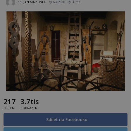
od
JAN MARTINEC
6.4.2018
3.7tis
217
3.7tis
SDÍLENÍ
ZOBRAZENÍ
Sdílet na Facebooku