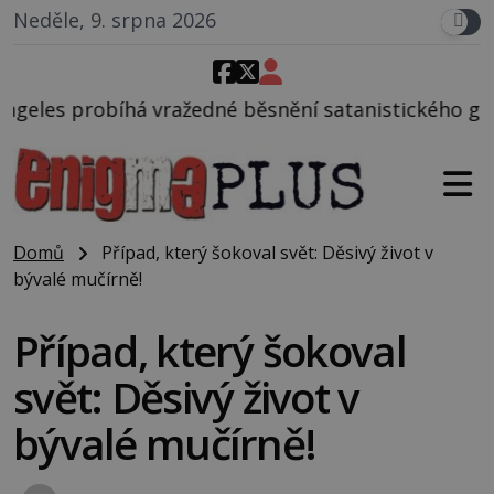
Neděle, 9. srpna 2026
né běsnění satanistického gangu vedeného Charlese
Domů
Případ, který šokoval svět: Děsivý život v
bývalé mučírně!
Případ, který šokoval
svět: Děsivý život v
bývalé mučírně!