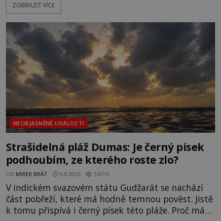
ZOBRAZIT VÍCE
přeletu UFO. Podle záznamů vyzařuje takové
světlo, že vypadá jako „koule hořícího ohně“. Jde
jen o nějaký optický klam, nebo se zde skutečně
právě vznáší mimozemská loď
NEOBJASNĚNÉ UDÁLOSTI
Strašidelná pláž Dumas: Je černý písek
podhoubím, ze kterého roste zlo?
OD
MIREK BRÁT
6.8.2026
5.8TIS
V indickém svazovém státu Gudžarát se nachází
část pobřeží, které má hodně temnou pověst. Jistě
k tomu přispívá i černý písek této pláže. Proč má