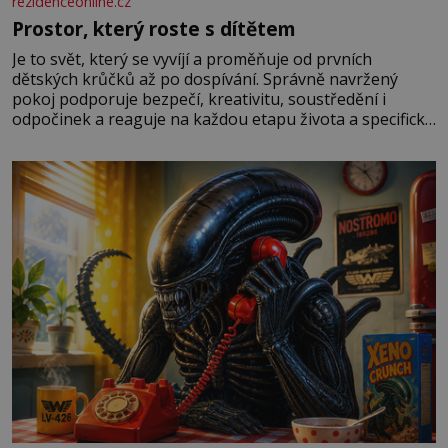
rezidenceonline.cz
Prostor, který roste s dítětem
Je to svět, který se vyvíjí a proměňuje od prvních
dětských krůčků až po dospívání. Správně navržený
pokoj podporuje bezpečí, kreativitu, soustředění i
odpočinek a reaguje na každou etapu života a specifické
potřeby dítěte. Pro nejmenší je klíčová jednoduchost,
měkkost a bezpečí, proto by pokoj miminka měl působit
především klidně a útulně. Předškolní věk je