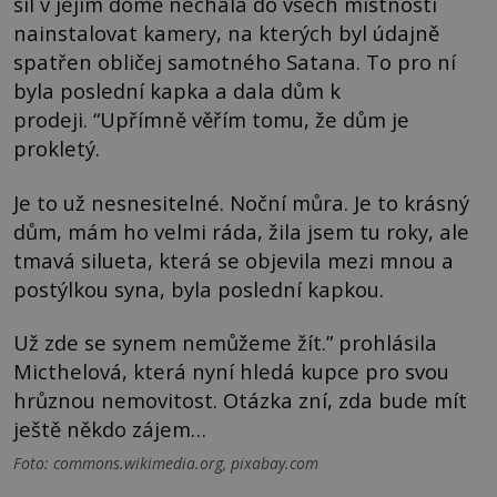
sil v jejím domě nechala do všech místností
nainstalovat kamery, na kterých byl údajně
spatřen obličej samotného Satana. To pro ní
byla poslední kapka a dala dům k
prodeji. “Upřímně věřím tomu, že dům je
prokletý.
Je to už nesnesitelné. Noční můra. Je to krásný
dům, mám ho velmi ráda, žila jsem tu roky, ale
tmavá silueta, která se objevila mezi mnou a
postýlkou syna, byla poslední kapkou.
Už zde se synem nemůžeme žít.” prohlásila
Micthelová, která nyní hledá kupce pro svou
hrůznou nemovitost. Otázka zní, zda bude mít
ještě někdo zájem…
Foto: commons.wikimedia.org, pixabay.com