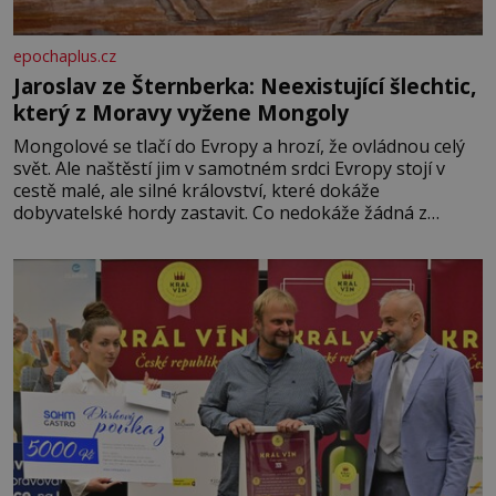
epochaplus.cz
Jaroslav ze Šternberka: Neexistující šlechtic,
který z Moravy vyžene Mongoly
Mongolové se tlačí do Evropy a hrozí, že ovládnou celý
svět. Ale naštěstí jim v samotném srdci Evropy stojí v
cestě malé, ale silné království, které dokáže
dobyvatelské hordy zastavit. Co nedokáže žádná z
asijských říší, co nedokážou Němci – to dokáže český
král. Nebo že by ne? Mongolové od roku 1223 postupují
podél Kaspického a Azovského moře,