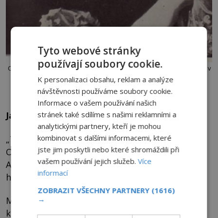
Tyto webové stránky
používají soubory cookie.
Charlotte Moberly je ředitelkou jedné z kolejí Oxfordské univerzity a v
cesty časem údajně nevěří, dokud jednu neprožije. Foto: Volné dílo,
K personalizaci obsahu, reklam a analýze
Wikimedia commons
návštěvnosti používáme soubory cookie.
Informace o vašem používání našich
Jak dlouho to bude trvat?
stránek také sdílíme s našimi reklamními a
analytickými partnery, kteří je mohou
„Tady nemáte co dělat! Jste tady úplně špatně!
kombinovat s dalšími informacemi, které
jste jim poskytli nebo které shromáždili při
Okamžitě odejděte!“ vykřikuje muž na
vašem používání jejich služeb.
Více
Angličanky. „Ale kam? Kam máme jít?“ ptají se
informací
ho ženy.
ZOBRAZIT VŠECHNY PARTNERY
(1616)
Muž jim nevrle ukáže cestu, která vede
→
k úzkému můstku, na jehož druhé straně se