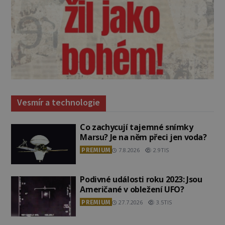
Vesmír a technologie
Co zachycují tajemné snímky
Marsu? Je na něm přeci jen voda?
PREMIUM
7.8.2026
2.9TIS
Podivné události roku 2023: Jsou
Američané v obležení UFO?
PREMIUM
27.7.2026
3.5TIS