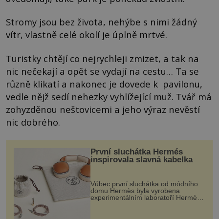
Stromy jsou bez života, nehýbe s nimi žádný
vítr, vlastně celé okolí je úplně mrtvé.
Turistky chtějí co nejrychleji zmizet, a tak na
nic nečekají a opět se vydají na cestu… Ta se
různě klikatí a nakonec je dovede k pavilonu,
vedle nějž sedí nehezky vyhlížející muž. Tvář má
zohyzděnou neštovicemi a jeho výraz nevěstí
nic dobrého.
První sluchátka Hermés
inspirovala slavná kabelka
Vůbec první sluchátka od módního
domu Hermès byla vyrobena
experimentálním laboratoří Hermès
Ateliers Horizons. Elegantní gadget
si vyžádal dva roky vývoje a chlubí
se ručně šitou hovězí kůží a