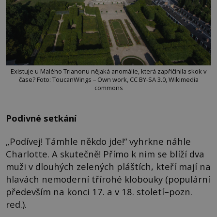
Existuje u Malého Trianonu nějaká anomálie, která zapřičinila skok v
čase? Foto: ToucanWings – Own work, CC BY-SA 3.0, Wikimedia
commons
Podivné setkání
„Podívej! Támhle někdo jde!“ vyhrkne náhle
Charlotte. A skutečně! Přímo k nim se blíží dva
muži v dlouhých zelených pláštích, kteří mají na
hlavách nemoderní třírohé klobouky (populární
především na konci 17. a v 18. století–pozn.
red.).