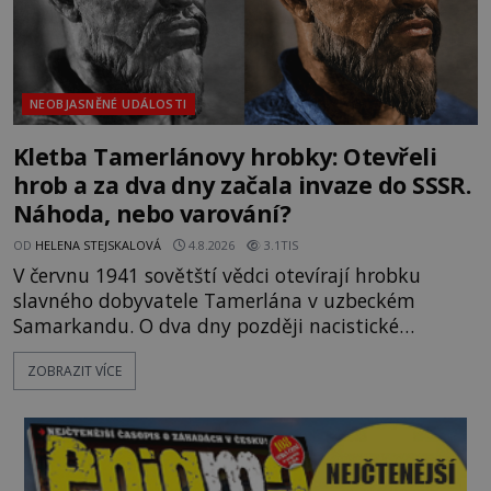
NEOBJASNĚNÉ UDÁLOSTI
Kletba Tamerlánovy hrobky: Otevřeli
hrob a za dva dny začala invaze do SSSR.
Náhoda, nebo varování?
OD
HELENA STEJSKALOVÁ
4.8.2026
3.1TIS
V červnu 1941 sovětští vědci otevírají hrobku
slavného dobyvatele Tamerlána v uzbeckém
Samarkandu. O dva dny později nacistické
Německo zahajuje operaci Barbarossa a napadá
ZOBRAZIT VÍCE
Sovětský svaz. Shoda dat je natolik zarážející, že se
rodí jedna z nejslavnějších „kleteb“ 20. století. Je
na legendě něco pravdy, nebo jde jen o fascinující
souhru okolností? Když antropolog Michail
Gerasimov (1907-1970) a