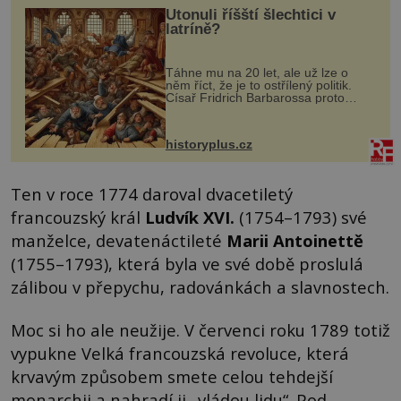
Utonuli říšští šlechtici v
latríně?
Táhne mu na 20 let, ale už lze o
něm říct, že je to ostřílený politik.
Císař Fridrich Barbarossa proto
posílá svého syna a dědice Jindřicha
VI. do Erfurtu, aby se stal
prostředníkem při řešení sporu m...
historyplus.cz
Ten v roce 1774 daroval dvacetiletý
francouzský král
Ludvík XVI.
(1754–1793) své
manželce, devatenáctileté
Marii Antoinettě
(1755–1793), která byla ve své době proslulá
zálibou v přepychu, radovánkách a slavnostech.
Moc si ho ale neužije. V červenci roku 1789 totiž
vypukne Velká francouzská revoluce, která
krvavým způsobem smete celou tehdejší
monarchii a nahradí ji „vládou lidu“. Pod