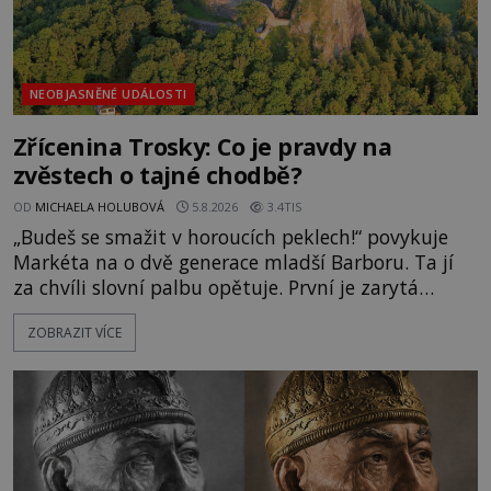
NEOBJASNĚNÉ UDÁLOSTI
Zřícenina Trosky: Co je pravdy na
zvěstech o tajné chodbě?
OD
MICHAELA HOLUBOVÁ
5.8.2026
3.4TIS
„Budeš se smažit v horoucích peklech!“ povykuje
Markéta na o dvě generace mladší Barboru. Ta jí
za chvíli slovní palbu opětuje. První je zarytá
katolička, druhá přesvědčená kališnice. A každá z
ZOBRAZIT VÍCE
nich se usídlí na jedné z věží slavného hradu
Trosky. Šlechtic Ota IV. z Bergova (1399–1452) patří
mezi vůdce protihusitského boje. Za manželku má
skutečně jistou