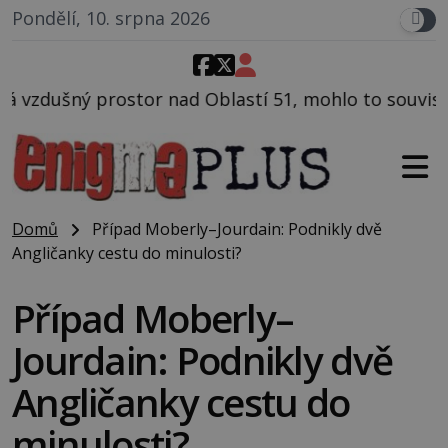
Pondělí, 10. srpna 2026
d Oblastí 51, mohlo to souviset s testováním utajov
Domů
Případ Moberly–Jourdain: Podnikly dvě
Angličanky cestu do minulosti?
Případ Moberly–
Jourdain: Podnikly dvě
Angličanky cestu do
minulosti?