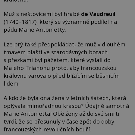
Muž s neštovicemi byl hrabě
de Vaudreuil
(1740–1817), který se významně podílel na
pádu Marie Antoinetty.
Lze prý také předpokládat, že muž v dlouhém
tmavém plášti ve starodávných botách
s přezkami byl pážetem, které vyslali do
Malého Trianonu proto, aby francouzskou
královnu varovalo před blížícím se běsnícím
lidem.
A kdo že byla ona žena v letních šatech, která
oplývala mimořádnou krásou? Údajně samotná
Marie Antoinetta! Obě ženy až do své smrti
tvrdí, že se přesunuly v čase zpět do doby
francouzských revolučních bouří.