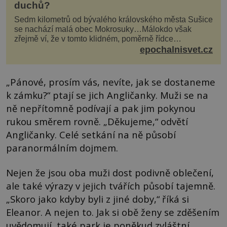
duchů?
Sedm kilometrů od bývalého královského města Sušice
se nachází malá obec Mokrosuky…Málokdo však
zřejmě ví, že v tomto klidném, poměrně řídce
navštěvovaném koutu vesnické Šumavy se nachází
epochalnisvet.cz
několi...
„Pánové, prosím vás, nevíte, jak se dostaneme
k zámku?“ ptají se jich Angličanky. Muži se na
ně nepřítomně podívají a pak jim pokynou
rukou směrem rovně. „Děkujeme,“ odvětí
Angličanky. Celé setkání na ně působí
paranormálním dojmem.
Nejen že jsou oba muži dost podivně oblečení,
ale také výrazy v jejich tvářích působí tajemně.
„Skoro jako kdyby byli z jiné doby,“ říká si
Eleanor. A nejen to. Jak si obě ženy se zděšením
uvědomují, také park je poněkud zvláštní.