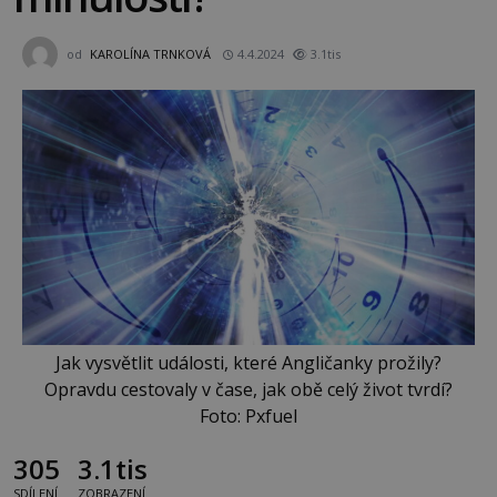
od
KAROLÍNA TRNKOVÁ
4.4.2024
3.1tis
Jak vysvětlit události, které Angličanky prožily?
Opravdu cestovaly v čase, jak obě celý život tvrdí?
Foto: Pxfuel
305
3.1tis
SDÍLENÍ
ZOBRAZENÍ