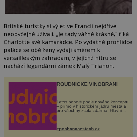
Britské turistky si výlet ve Francii nejdříve
neobyčejně užívají. „Je tady vážně krásně,“ říká
Charlotte své kamarádce. Po vydatné prohlídce
paláce se obě ženy vydají směrem k
versailleským zahradám, v jejichž nitru se
nachází legendární zámek Malý Trianon.
ROUDNICKÉ VINOBRANÍ
Letos poprvé podle nového konceptu
– přímo v historickém jádru města a
pro všechny zcela zdarma. Hlavní
program se odehraje na Karlově a
Husově náměstí. Návštěvníci se
mohou těšit na víno, burčák, pes...
epochanacestach.cz