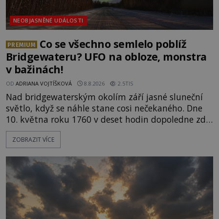
NEOBJASNĚNÉ UDÁLOSTI
Co se všechno semlelo poblíž
PREMIUM
Bridgewateru? UFO na obloze, monstra
v bažinách!
OD
ADRIANA VOJTÍŠKOVÁ
8.8.2026
2.5TIS
Nad bridgewaterským okolím září jasné sluneční
světlo, když se náhle stane cosi nečekaného. Dne
10. května roku 1760 v deset hodin dopoledne zde
dojde k vůbec prvnímu historicky doloženému
ZOBRAZIT VÍCE
přeletu UFO. Podle záznamů vyzařuje takové
světlo, že vypadá jako „koule hořícího ohně“. Jde
jen o nějaký optický klam, nebo se zde skutečně
právě vznáší mimozemská loď