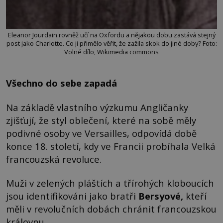
Eleanor Jourdain rovněž učí na Oxfordu a nějakou dobu zastává stejný
post jako Charlotte. Co ji přimělo věřit, že zažila skok do jiné doby? Foto:
Volné dílo, Wikimedia commons
Všechno do sebe zapadá
Na základě vlastního výzkumu Angličanky
zjišťují, že styl oblečení, které na sobě měly
podivné osoby ve Versailles, odpovídá době
konce 18. století, kdy ve Francii probíhala Velká
francouzská revoluce.
Muži v zelených pláštích a třírohých kloboucích
jsou identifikováni jako bratři
Bersyové
,
kteří
měli v revolučních dobách chránit francouzskou
královnu.