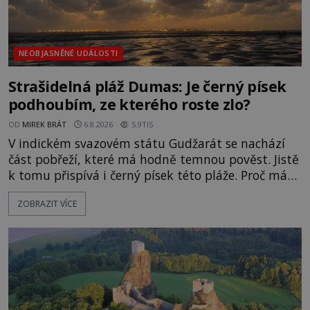
NEOBJASNĚNÉ UDÁLOSTI
Strašidelná pláž Dumas: Je černý písek
podhoubím, ze kterého roste zlo?
OD
MIREK BRÁT
6.8.2026
5.9TIS
V indickém svazovém státu Gudžarát se nachází
část pobřeží, které má hodně temnou pověst. Jistě
k tomu přispívá i černý písek této pláže. Proč má
pláž takové netypické zbarvení? Nakolik jsou
ZOBRAZIT VÍCE
pravdivé historky, že zde došlo k nevysvětlitelným
zmizením turistů? Ti, kteří se nebojí, nás mohou
následovat. Vstupujeme na pláž Dumas ve městě
Surat. Gu