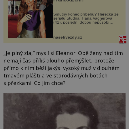
Smutný konec příběhu? Herečka ze
seriálu Studna, Hana Vagnerová
(42), poslední dobou nepůsobí
nejšťastněji. Ačkoli časy její anorexie
jsou už dávno pryč a opět se pyšnila
ženskými křivkami, najednou s...
nasehvezdy.cz
„Je plný zla,“ myslí si Eleanor. Obě ženy nad tím
nemají čas příliš dlouho přemýšlet, protože
přímo k nim běží jakýsi vysoký muž v dlouhém
tmavém plášti a ve starodávných botách
s přezkami. Co jim chce?