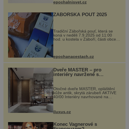
epochalnisvet.cz
kovový...
ZÁBOŘSKÁ POUŤ 2025
Tradiční Zábořská pouť, která se
koná v neděli 7.9.2025 od 11:00
hod. u kostela v Záboří, části obce
Kly u Mělníka. V programu naleznete
komentovanou prohlídku kostela,
dobovou hudbu, řemesla, atrakce...
epochanacestach.cz
Dveře MASTER – pro
interiéry navržené s
rozumem i vášní!
Otočné dveře MASTER, opláštění
kůže antik, skrytá zárubeň AKTIVE
40/00 Interiéry navrhované na
zakázku často vyžadují atypické
rozměry nejen nábytku, ale i
otvorových prvků. Technické zázemí
iluxus.cz
dnes umož...
Konec Vagnerové s
Francouzem?