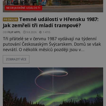
NEOBJASNĚNÉ UDÁLOSTI
Temné události v Hřensku 1987:
PREMIUM
Jak zemřeli tři mladí trampové?
OD
FILIP APPL
9.8.2026
1.4TIS
Tři přátelé se v červnu 1987 vydávají na týdenní
putování Českosaským Švýcarskem. Domů se však
nevrátí. O několik měsíců později jsou v
nepřístupných skalách u Hřenska nalezeny jejich
ZOBRAZIT VÍCE
kostry – a s nimi stopy, které se jen obtížně slučují
s nešťastnou náhodou. Zabil mladé trampy
přírodní živel, neznámý útočník, nebo někdo, koho
tehdejší režim nechtěl odhalit? [gallery
ids="171131,171132,1711