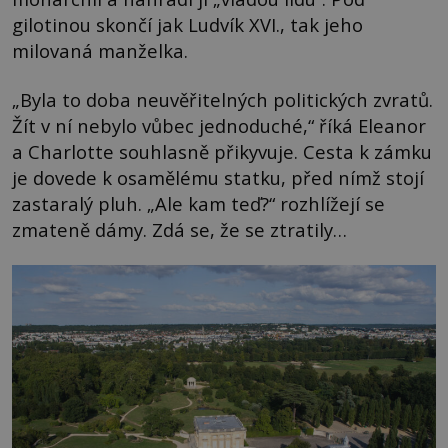
gilotinou skončí jak Ludvík XVI., tak jeho
milovaná manželka.
„Byla to doba neuvěřitelných politických zvratů.
Žít v ní nebylo vůbec jednoduché,“ říká Eleanor
a Charlotte souhlasně přikyvuje. Cesta k zámku
je dovede k osamělému statku, před nímž stojí
zastaralý pluh. „Ale kam teď?“ rozhlížejí se
zmateně dámy. Zdá se, že se ztratily…