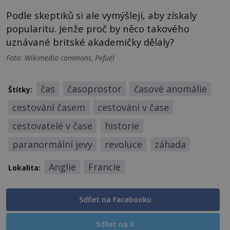
Podle skeptiků si ale vymýšlejí, aby získaly
popularitu. Jenže proč by něco takového
uznávané britské akademičky dělaly?
Foto: Wikimedia commons, Pxfuel
čas
časoprostor
časové anomálie
Štítky:
cestování časem
cestování v čase
cestovatelé v čase
historie
paranormální jevy
revoluce
záhada
Anglie
Francie
Lokalita:
Sdílet na Facebooku
Sdílet na X