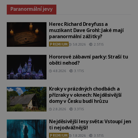
Paranormální jevy
Herec Richard Dreyfuss a
muzikant Dave Grohl: Jaké mají
paranormální zážitky?
PREMIUM
5.8.2026
2.5TIS
Hororové zábavní parky: Straší tu
oběti nehod?
4.8.2026
3.1TIS
Kroky v prázdných chodbách a
přízraky v oknech: Nejděsivější
domy v Česku budí hrůzu
2.8.2026
3.3TIS
Nejděsivější lesy světa: Vstoupí jen
ti nejodvážnější!
PREMIUM
1.8.2026
3.5TIS