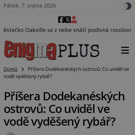
Pátek, 7. srpna 2026
nebe snáší podivná rosolovitá látka neznámého půvo
Domů
Příšera Dodekanéských ostrovů: Co uviděl ve
vodě vyděšený rybář?
Příšera Dodekanéských
ostrovů: Co uviděl ve
vodě vyděšený rybář?