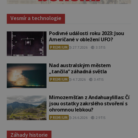
Vesmír a technologie
Podivné události roku 2023: Jsou
Američané v obležení UFO?
PREMIUM
27.7.2026
3.5TIS
Nad australským městem
„tančila“ záhadná světla
PREMIUM
4.7.2026
3.4TIS
Mimozemšťan z Andahuaylillas: Čí
jsou ostatky zakrslého stvoření s
ohromnou lebkou?
PREMIUM
26.6.2026
2.9TIS
Záhady historie