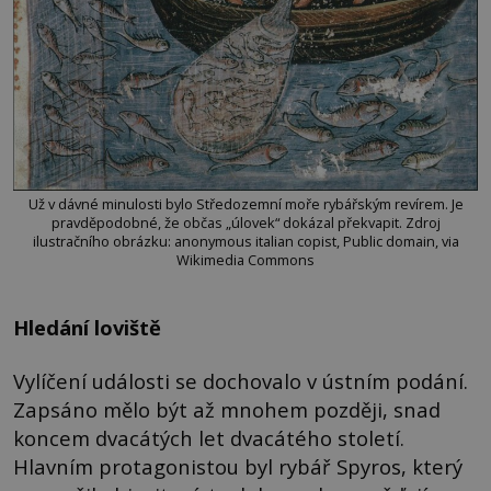
Už v dávné minulosti bylo Středozemní moře rybářským revírem. Je
pravděpodobné, že občas „úlovek“ dokázal překvapit. Zdroj
ilustračního obrázku: anonymous italian copist, Public domain, via
Wikimedia Commons
Hledání loviště
Vylíčení události se dochovalo v ústním podání.
Zapsáno mělo být až mnohem později, snad
koncem dvacátých let dvacátého století.
Hlavním protagonistou byl rybář Spyros, který