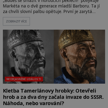
„Budeš se smažit v horoucích peklech!“ povykuje
Markéta na o dvě generace mladší Barboru. Ta jí
za chvíli slovní palbu opětuje. První je zarytá
katolička, druhá přesvědčená kališnice. A každá z
ZOBRAZIT VÍCE
nich se usídlí na jedné z věží slavného hradu
Trosky. Šlechtic Ota IV. z Bergova (1399–1452) patří
mezi vůdce protihusitského boje. Za manželku má
skutečně jistou
NEOBJASNĚNÉ UDÁLOSTI
Kletba Tamerlánovy hrobky: Otevřeli
hrob a za dva dny začala invaze do SSSR.
Náhoda, nebo varování?