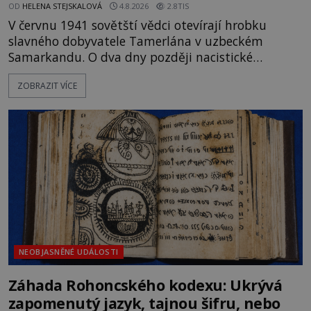
OD
HELENA STEJSKALOVÁ
4.8.2026
2.8TIS
V červnu 1941 sovětští vědci otevírají hrobku
slavného dobyvatele Tamerlána v uzbeckém
Samarkandu. O dva dny později nacistické
Německo zahajuje operaci Barbarossa a napadá
ZOBRAZIT VÍCE
Sovětský svaz. Shoda dat je natolik zarážející, že se
rodí jedna z nejslavnějších „kleteb“ 20. století. Je
na legendě něco pravdy, nebo jde jen o fascinující
souhru okolností? Když antropolog Michail
Gerasimov (1907-1970) a
NEOBJASNĚNÉ UDÁLOSTI
Záhada Rohoncského kodexu: Ukrývá
zapomenutý jazyk, tajnou šifru, nebo