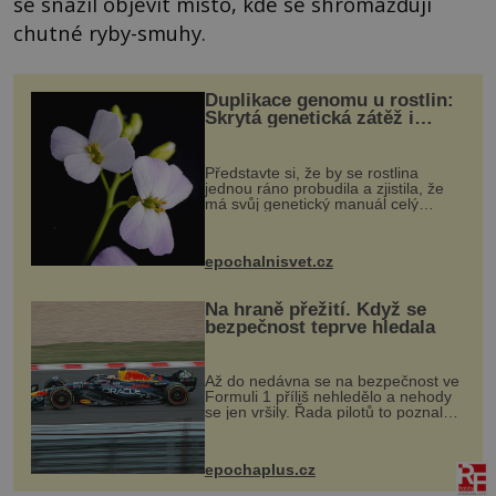
se snažil objevit místo, kde se shromažďují
chutné ryby-smuhy.
Duplikace genomu u rostlin:
Skrytá genetická zátěž i
evoluční výhoda
Představte si, že by se rostlina
jednou ráno probudila a zjistila, že
má svůj genetický manuál celý
dvakrát. Přesně to se občas v
přírodě stane – a podle nového
výzkumu to může být pro druhy
epochalnisvet.cz
vstupenka...
Na hraně přežití. Když se
bezpečnost teprve hledala
Až do nedávna se na bezpečnost ve
Formuli 1 příliš nehledělo a nehody
se jen vršily. Řada pilotů to poznala
na vlastní kůži, často s trvalými
následky nebo bohužel i ztrátou
života. Dnes nepochopiteln...
epochaplus.cz