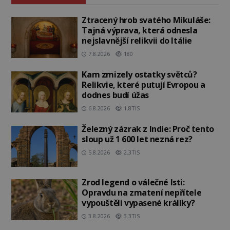
Ztracený hrob svatého Mikuláše:
Tajná výprava, která odnesla
nejslavnější relikvii do Itálie
7.8.2026
180
Kam zmizely ostatky světců?
Relikvie, které putují Evropou a
dodnes budí úžas
6.8.2026
1.8TIS
Železný zázrak z Indie: Proč tento
sloup už 1 600 let nezná rez?
5.8.2026
2.3TIS
Zrod legend o válečné lsti:
Opravdu na zmatení nepřítele
vypouštěli vypasené králíky?
3.8.2026
3.3TIS