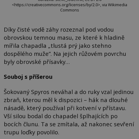
<https://creativecommons.org/licenses/by/2.0>, via Wikimedia
Commons
Díky čisté vodě záhy rozeznal pod vodou
obrovskou temnou masu, ze které k hladině
mířila chapadla „tlustá prý jako stehno
dospělého muže“. Na jejich růžovém povrchu
byly obrovské přísavky…
Souboj s příšerou
Šokovaný Spyros neváhal a do ruky vzal jedinou
zbraň, kterou měl k dispozici – hák na dlouhé
násadě, který používal při kotvení v přístavu.
Vší silou bodal do chapadel šplhajících po
bocích člunu. Ta se zmítala, až nakonec sevření
trupu loďky povolilo.