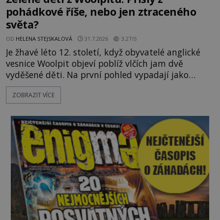
pohádkové říše, nebo jen ztraceného
světa?
OD
HELENA STEJSKALOVÁ
31.7.2026
3.2TIS
Je žhavé léto 12. století, když obyvatelé anglické
vesnice Woolpit objeví poblíž vlčích jam dvě
vyděšené děti. Na první pohled vypadají jako
každé jiné, až na jednu děsivou výjimku. Jejich
ZOBRAZIT VÍCE
kůže má nazelenalý odstín, mluví
nesrozumitelnou řečí a odmítají jakékoli jídlo
kromě syrových bobů. Příběh se rychle stává
jednou z největších záhad středověké Anglie a ani
po téměř devíti stech letech není