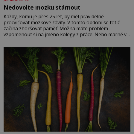
Nedovolte mozku stárnout
Každý, komu je přes 25 let, by měl pravidelně
procvičovat mozkové závity. V tomto období se totiž
začíná zhoršovat paměť. Možná máte problém
vzpomenout si na jméno kolegy z práce. Nebo marně v
paměti lovíte název knížky, kterou jste nedávno přečetli.
Je to opravdu tak, s věkem jako kdyby se paměť
rozhodla stávkovat. Cvičte