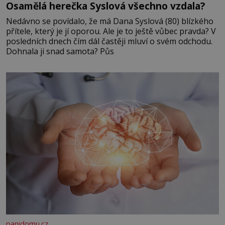
Osamělá herečka Syslová všechno vzdala?
Nedávno se povídalo, že má Dana Syslová (80) blízkého
přítele, který je jí oporou. Ale je to ještě vůbec pravda? V
posledních dnech čím dál častěji mluví o svém odchodu.
Dohnala ji snad samota? Půs
panidomu.cz