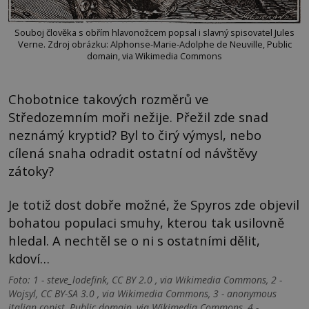
Souboj člověka s obřím hlavonožcem popsal i slavný spisovatel Jules
Verne. Zdroj obrázku: Alphonse-Marie-Adolphe de Neuville, Public
domain, via Wikimedia Commons
Chobotnice takových rozměrů ve
Středozemním moři nežije. Přežil zde snad
neznámý kryptid? Byl to čirý výmysl, nebo
cílená snaha odradit ostatní od návštěvy
zátoky?
Je totiž dost dobře možné, že Spyros zde objevil
bohatou populaci smuhy, kterou tak usilovně
hledal. A nechtěl se o ni s ostatními dělit,
kdoví…
Foto: 1 - steve_lodefink, CC BY 2.0 , via Wikimedia Commons, 2 -
Wojsyl, CC BY-SA 3.0 , via Wikimedia Commons, 3 - anonymous
italian copist, Public domain, via Wikimedia Commons, 4 -