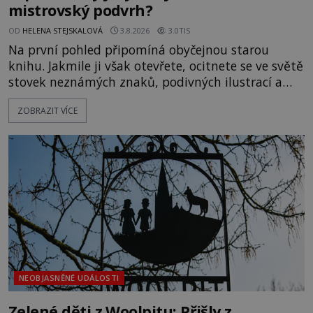
mistrovský podvrh?
OD
HELENA STEJSKALOVÁ
3.8.2026
3.0TIS
Na první pohled připomíná obyčejnou starou
knihu. Jakmile ji však otevřete, ocitnete se ve světě
stovek neznámých znaků, podivných ilustrací a
textu, který už téměř dvě století vzdoruje všem
ZOBRAZIT VÍCE
pokusům o rozluštění. Rohoncský kodex patří mezi
největší záhady evropských dějin a dodnes nikdo s
jistotou neví, kdo jej napsal, kdy vznikl ani co
vlastně vypráví. Rohoncský kodex se poprvé
objevuje v roce
NEOBJASNĚNÉ UDÁLOSTI
Zelené děti z Woolpitu: Přišly z