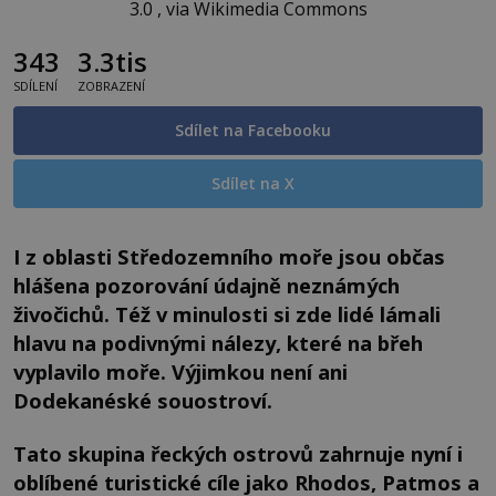
3.0 , via Wikimedia Commons
343
3.3tis
SDÍLENÍ
ZOBRAZENÍ
Sdílet na Facebooku
Sdílet na X
I z oblasti Středozemního moře jsou občas
hlášena pozorování údajně neznámých
živočichů. Též v minulosti si zde lidé lámali
hlavu na podivnými nálezy, které na břeh
vyplavilo moře. Výjimkou není ani
Dodekanéské souostroví.
Tato skupina řeckých ostrovů zahrnuje nyní i
oblíbené turistické cíle jako Rhodos, Patmos a