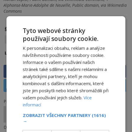
Alphonse-Marie-Adolphe de Neuville, Public domain, via Wikimedia
Commons
chobotnice
kryptid
mořská příšera
Štítky:
Tyto webové stránky
používají soubory cookie.
záhadný tvor
K personalizaci obsahu, reklam a analýze
Řecko
Lokalita:
návštěvnosti používáme soubory cookie.
Informace o vašem používání našich
stránek také sdílíme s našimi reklamními a
Sdílet na Facebooku
analytickými partnery, kteří je mohou
kombinovat s dalšími informacemi, které
Sdílet na X
jste jim poskytli nebo které shromáždili při
vašem používání jejich služeb.
Více
Předchozí článek
informací
6 nejzáhadnějších námořních katastrof: Mohou
ZOBRAZIT VŠECHNY PARTNERY
(1616)
za ně lidé, nebo temné síly?
→
Další článek