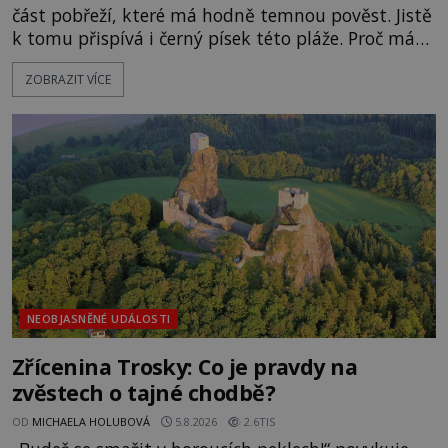
část pobřeží, které má hodně temnou pověst. Jistě
k tomu přispívá i černý písek této pláže. Proč má
pláž takové netypické zbarvení? Nakolik jsou
ZOBRAZIT VÍCE
pravdivé historky, že zde došlo k nevysvětlitelným
zmizením turistů? Ti, kteří se nebojí, nás mohou
následovat. Vstupujeme na pláž Dumas ve městě
Surat. Gu
NEOBJASNĚNÉ UDÁLOSTI
Zřícenina Trosky: Co je pravdy na
zvěstech o tajné chodbě?
OD
MICHAELA HOLUBOVÁ
5.8.2026
2.6TIS