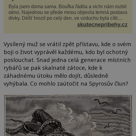
Byla jsem doma sama. Bouřka řádila a vichr nám rozbil
okno. Najednou se přede mnou objevila temná postava
dívky. Déšť hrozil po celý den, ve vzduchu byla cítit
bouřka. Do topolů před domem se opřel ví...
skutecnepribehy.cz
Vysílený muž se vrátil zpět přístavu, kde o svém
boji o život vyprávěl každému, kdo byl ochotný
poslouchat. Snad jedna celá generace místních
rybářů se pak skalnaté zátoce, kde k
záhadnému útoku mělo dojít, důsledně
vyhýbala. Co mohlo zaútočit na Spyrosův člun?