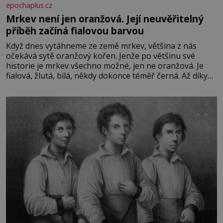
epochaplus.cz
Mrkev není jen oranžová. Její neuvěřitelný
příběh začíná fialovou barvou
Když dnes vytáhneme ze země mrkev, většina z nás
očekává sytě oranžový kořen. Jenže po většinu své
historie je mrkev všechno možné, jen ne oranžová. Je
fialová, žlutá, bílá, někdy dokonce téměř černá. Až díky
stovkám let pečlivého šlechtění se z ní stává zelenina,
bez které si českou zahradu ani nedokážeme představit.
Její příběh je