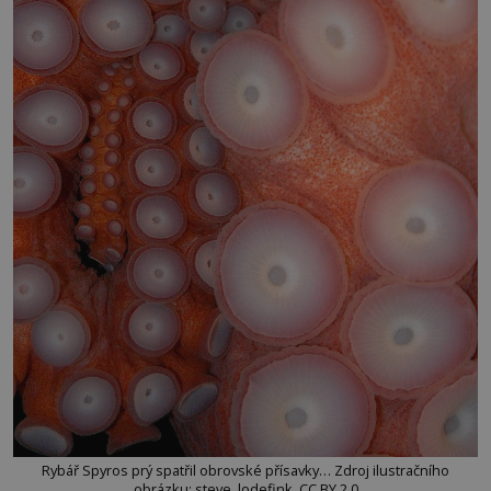
Rybář Spyros prý spatřil obrovské přísavky… Zdroj ilustračního
obrázku: steve_lodefink, CC BY 2.0