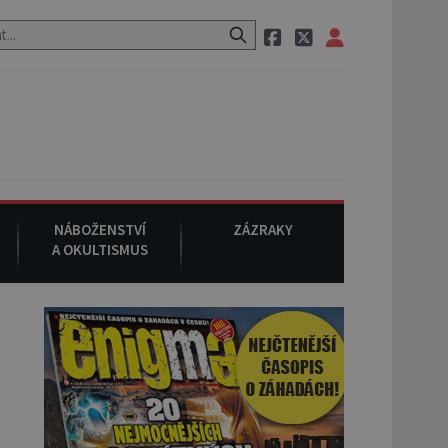
m po cestě utíká zvláštní psovitá šelma, údajně bájná čupakabra.
NÁBOŽENSTVÍ
ZÁZRAKY
A OKULTISMUS