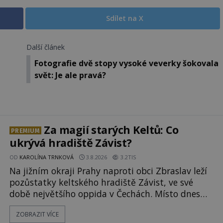
Sdílet na X
Další článek
Fotografie dvě stopy vysoké veverky šokovala
svět: Je ale pravá?
Za magií starých Keltů: Co
PREMIUM
ukrývá hradiště Závist?
OD
KAROLÍNA TRNKOVÁ
3.8.2026
3.2TIS
Na jižním okraji Prahy naproti obci Zbraslav leží
pozůstatky keltského hradiště Závist, ve své
době největšího oppida v Čechách. Místo dnes
pokrývá les, zbytky po kdysi monumentálním
ZOBRAZIT VÍCE
hradišti jsou ale v terénu patrné stále. Co dalšího