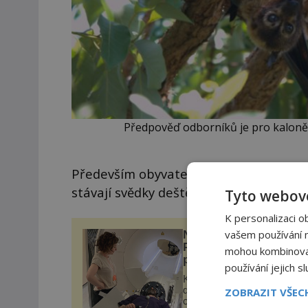
Předpověď odborníků je pro kaloně 
Především obyvatelé severovýchodní č
stávají svědky deště mrtvých kaloňů, kt
Tyto webové
K personalizaci o
vašem používání na
Neinvazivní léčba neje
Parkinsonovy choroby
mohou kombinovat 
pomocí ultrazvukové
používání jejich s
„helmy“
Ke zmírnění třesu, který
doprovází Parkinsonovu
ZOBRAZIT VŠE
chorobu, je využívána hlub