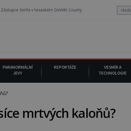
 v texaském DeWitt County pořizuje video, na kterém před jeho voze
PARANORMÁLNÍ
REPORTÁŽE
VESMÍR A
JEVY
TECHNOLOGIE
oňů?
isíce mrtvých kaloňů?