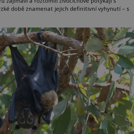
 zajímaví a roztomilí živočichové potýkají s
ké době znamenat jejich definitivní vyhynutí – s