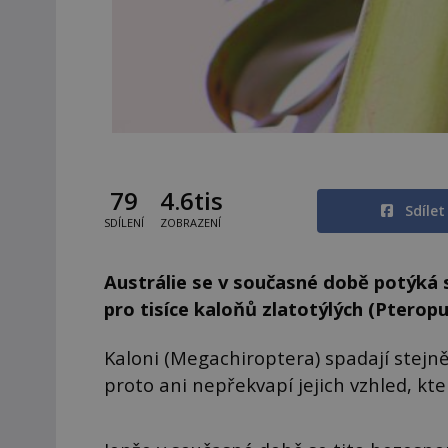
79
4.6tis
Sdíle
SDÍLENÍ
ZOBRAZENÍ
Austrálie se v současné době potýká s
pro tisíce kaloňů zlatotýlých (Pterop
Kaloni (Megachiroptera) spadají stejně
proto ani nepřekvapí jejich vzhled, 