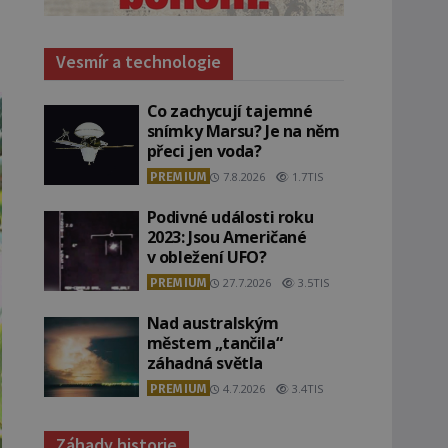
Vesmír a technologie
Co zachycují tajemné
snímky Marsu? Je na něm
přeci jen voda?
PREMIUM
7.8.2026
1.7TIS
Podivné události roku
2023: Jsou Američané
v obležení UFO?
PREMIUM
27.7.2026
3.5TIS
Nad australským
městem „tančila“
záhadná světla
PREMIUM
4.7.2026
3.4TIS
Záhady historie