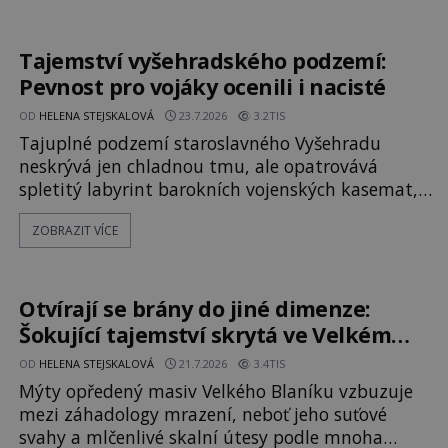
tu po Keltech zůstalo? Prozkoumejte to spolu s
ENIGMOU! Na vrch Hr
Tajemství vyšehradského podzemí:
Pevnost pro vojáky ocenili i nacisté
OD
HELENA STEJSKALOVÁ
23.7.2026
3.2TIS
Tajuplné podzemí staroslavného Vyšehradu
neskrývá jen chladnou tmu, ale opatrovává
spletitý labyrint barokních vojenských kasemat,
zapomenuté chrámy a vzácné národní poklady.
ZOBRAZIT VÍCE
Hluboko uvnitř mohutné skály nad řekou Vltavou
pulzuje skrytá historie, která se dodnes úspěšně
vyhýbá shonu moderní metropole. Místo, ke
kterému se vážou nejstarší české mýty, ve svých
Otvírají se brány do jiné dimenze:
temných útrobách střeží monumentální
Šokující tajemství skrytá ve Velkém
Blaníku
OD
HELENA STEJSKALOVÁ
21.7.2026
3.4TIS
Mýty opředený masiv Velkého Blaníku vzbuzuje
mezi záhadology mrazení, neboť jeho suťové
svahy a mlčenlivé skalní útesy podle mnoha