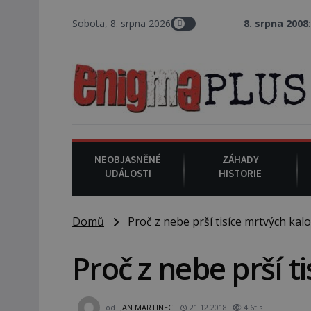
Sobota, 8. srpna 2026
8. srpna 2008
: Zástupce šerifa
NEOBJASNĚNÉ
ZÁHADY
UDÁLOSTI
HISTORIE
Domů
Proč z nebe prší tisíce mrtvých kal
Proč z nebe prší t
od
JAN MARTINEC
21.12.2018
4.6tis