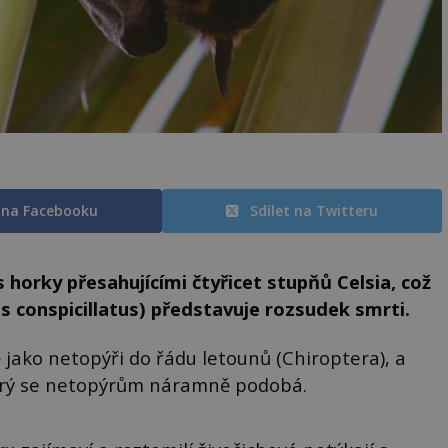
t na Facebooku
Sdílet na Twitteru
 horky přesahujícími čtyřicet stupňů Celsia, což
us conspicillatus) představuje rozsudek smrti.
 jako netopýři do řádu letounů (Chiroptera), a
který se netopýrům náramně podobá.