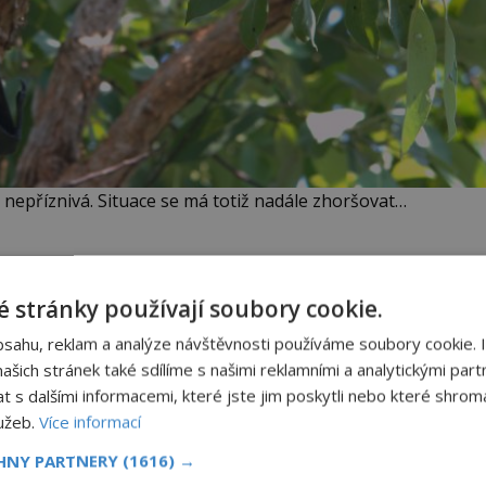
nepříznivá. Situace se má totiž nadále zhoršovat…
ásti Queenslandu a Nové Guineji se pravidelně
eré zabilo horké počasí.
 stránky používají soubory cookie.
bsahu, reklam a analýze návštěvnosti používáme soubory cookie. 
šich stránek také sdílíme s našimi reklamními a analytickými partn
n
Obraz s andělem chrání
náš dům
s dalšími informacemi, které jste jim poskytli nebo které shromá
lužeb.
Více informací
Ten obraz byl kýč, se kterým
jsme se nechtěli nikomu chlubit.
CHNY PARTNERY
(1616) →
Rychle jsme ho ale vraceli na
oká
jeho místo. S manželem Vaškem