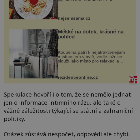
evropské a asijské chutě a díky tomu
vznikají rozmanité a chuťově bohaté
pokrmy, které rozhodně st...
nejsemsama.cz
Měkké na dotek, krásné na
pohled
Koupelna patří k nejatraktivnějším
místnostem v bytě, vedle ložnice
slouží jako místo pro relaxaci a
odpočinek. Koupelnový textil –
ručníky, osušky a koberečky –
mohou jako mávnutím kouzelného
rezidenceonline.cz
proutku...
Spekulace hovoří i o tom, že se nemělo jednat
jen o informace intimního rázu, ale také o
vážné záležitosti týkající se státní a zahraniční
politiky.
Otázek zůstává nespočet, odpovědi ale chybí.