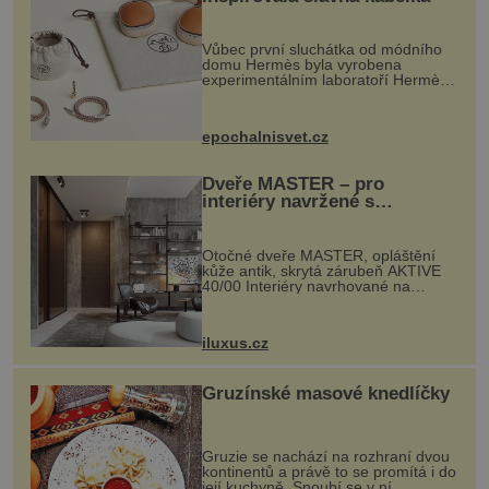
Vůbec první sluchátka od módního
domu Hermès byla vyrobena
experimentálním laboratoří Hermès
Ateliers Horizons. Elegantní gadget
si vyžádal dva roky vývoje a chlubí
se ručně šitou hovězí kůží a
epochalnisvet.cz
kovový...
Dveře MASTER – pro
interiéry navržené s
rozumem i vášní!
Otočné dveře MASTER, opláštění
kůže antik, skrytá zárubeň AKTIVE
40/00 Interiéry navrhované na
zakázku často vyžadují atypické
rozměry nejen nábytku, ale i
otvorových prvků. Technické zázemí
iluxus.cz
dnes umož...
Gruzínské masové knedlíčky
Gruzie se nachází na rozhraní dvou
kontinentů a právě to se promítá i do
její kuchyně. Snoubí se v ní