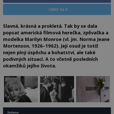
Sdílet na X
Slavná, krásná a prokletá. Tak by se dala
popsat americká filmová herečka, zpěvačka a
modelka Marilyn Monroe (vl. jm. Norma Jeane
Mortenson, 1926–1962). Její osud je totiž
nejen plný úspěchu a bohatství, ale také
podivných situací. A to včetně posledních
okamžiků jejího života.
Reklama