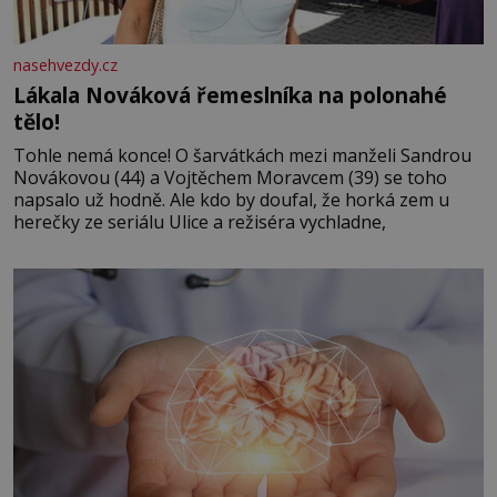
nasehvezdy.cz
Lákala Nováková řemeslníka na polonahé
tělo!
Tohle nemá konce! O šarvátkách mezi manželi Sandrou
Novákovou (44) a Vojtěchem Moravcem (39) se toho
napsalo už hodně. Ale kdo by doufal, že horká zem u
herečky ze seriálu Ulice a režiséra vychladne,