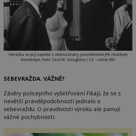
Herečka se prý zaplete s oběma bratry, prezidentem JFK i Bobbym
Kennedym. Foto: Cecil W. Stoughton / CC – volné dílo
SEBEVRAŽDA. VÁŽNĚ?
Závěry policejního vyšetřování říkají, že se s
nevětší pravděpodobností jednalo o
sebevraždu. O pravdivosti výroku ale panují
vážné pochybnosti.