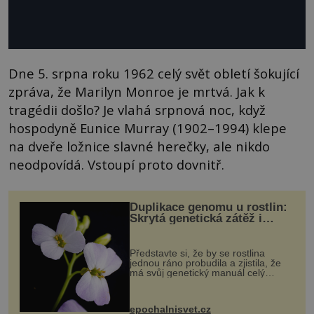
Dne 5. srpna roku 1962 celý svět obletí šokující
zpráva, že Marilyn Monroe je mrtvá. Jak k
tragédii došlo? Je vlahá srpnová noc, když
hospodyně Eunice Murray (1902–1994) klepe
na dveře ložnice slavné herečky, ale nikdo
neodpovídá. Vstoupí proto dovnitř.
Duplikace genomu u rostlin:
Skrytá genetická zátěž i
evoluční výhoda
Představte si, že by se rostlina
jednou ráno probudila a zjistila, že
má svůj genetický manuál celý
dvakrát. Přesně to se občas v
přírodě stane – a podle nového
výzkumu to může být pro druhy
epochalnisvet.cz
vstupenka...