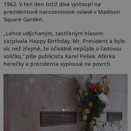
1962. V ten den totiž diva vystoupí na
prezidentově narozeninové oslavě v Madison
Square Garden.
„Lehce udýchaným, zastřeným hlasem
zazpívala Happy Birthday, Mr. President a bylo
víc než zřejmé, že očividně nepůjde o řadovou
voličku,“ píše publicista Karel Pešek. Aférka
herečky a prezidenta vyplouvá na povrch.