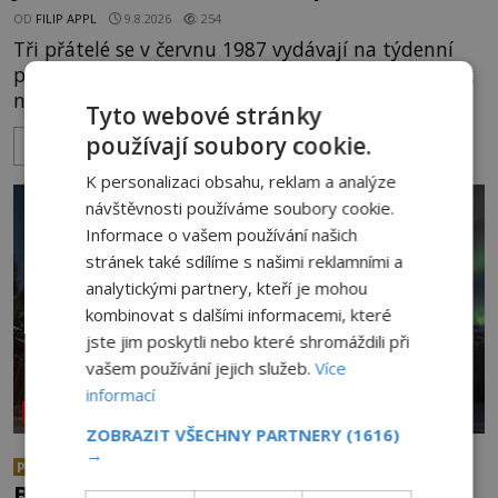
OD
FILIP APPL
9.8.2026
254
Tři přátelé se v červnu 1987 vydávají na týdenní
putování Českosaským Švýcarskem. Domů se však
nevrátí. O několik měsíců později jsou v
Tyto webové stránky
nepřístupných skalách u Hřenska nalezeny jejich
používají soubory cookie.
ZOBRAZIT VÍCE
kostry – a s nimi stopy, které se jen obtížně slučují
s nešťastnou náhodou. Zabil mladé trampy
K personalizaci obsahu, reklam a analýze
přírodní živel, neznámý útočník, nebo někdo, koho
návštěvnosti používáme soubory cookie.
tehdejší režim nechtěl odhalit? [gallery
Informace o vašem používání našich
ids="171131,171132,1711
stránek také sdílíme s našimi reklamními a
analytickými partnery, kteří je mohou
kombinovat s dalšími informacemi, které
jste jim poskytli nebo které shromáždili při
vašem používání jejich služeb.
Více
informací
NEOBJASNĚNÉ UDÁLOSTI
ZOBRAZIT VŠECHNY PARTNERY
(1616)
→
Co se všechno semlelo poblíž
PREMIUM
Bridgewateru? UFO na obloze, monstra