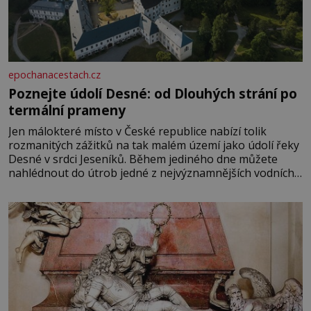
epochanacestach.cz
Poznejte údolí Desné: od Dlouhých strání po
termální prameny
Jen málokteré místo v České republice nabízí tolik
rozmanitých zážitků na tak malém území jako údolí řeky
Desné v srdci Jeseníků. Během jediného dne můžete
nahlédnout do útrob jedné z nejvýznamnějších vodních
elektráren v Evropě, vydat se na horské hřebeny, projet
se na koloběžce a den zakončit poznáváním památek ve
Velkých Losinách nebo v termálním