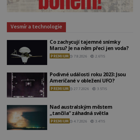
Vesmír a technologie
Co zachycují tajemné snímky
Marsu? Je na něm přeci jen voda?
PREMIUM
7.8.2026
2.6TIS
Podivné události roku 2023: Jsou
Američané v obležení UFO?
PREMIUM
27.7.2026
3.5TIS
Nad australským městem
„tančila“ záhadná světla
PREMIUM
4.7.2026
3.4TIS