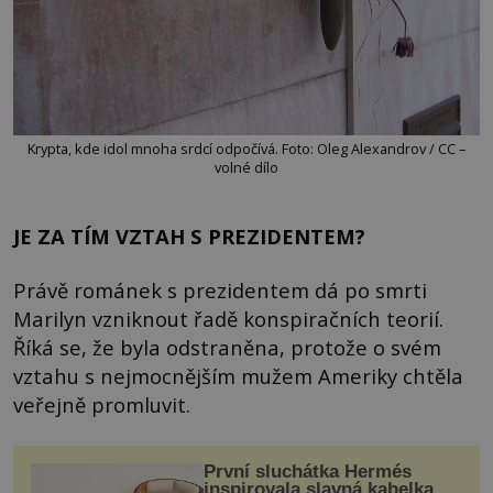
Krypta, kde idol mnoha srdcí odpočívá. Foto: Oleg Alexandrov / CC –
volné dílo
JE ZA TÍM VZTAH S PREZIDENTEM?
Právě románek s prezidentem dá po smrti
Marilyn vzniknout řadě konspiračních teorií.
Říká se, že byla odstraněna, protože o svém
vztahu s nejmocnějším mužem Ameriky chtěla
veřejně promluvit.
První sluchátka Hermés
inspirovala slavná kabelka