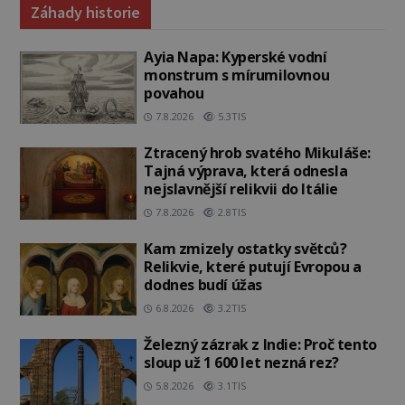
Záhady historie
Ayia Napa: Kyperské vodní
monstrum s mírumilovnou
povahou
7.8.2026
5.3TIS
Ztracený hrob svatého Mikuláše:
Tajná výprava, která odnesla
nejslavnější relikvii do Itálie
7.8.2026
2.8TIS
Kam zmizely ostatky světců?
Relikvie, které putují Evropou a
dodnes budí úžas
6.8.2026
3.2TIS
Železný zázrak z Indie: Proč tento
sloup už 1 600 let nezná rez?
5.8.2026
3.1TIS