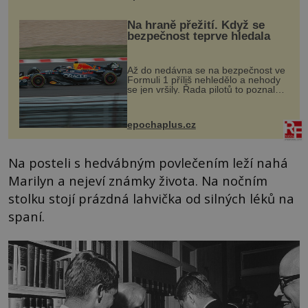
Na hraně přežití. Když se
bezpečnost teprve hledala
Až do nedávna se na bezpečnost ve
Formuli 1 příliš nehledělo a nehody
se jen vršily. Řada pilotů to poznala
na vlastní kůži, často s trvalými
následky nebo bohužel i ztrátou
života. Dnes nepochopiteln...
epochaplus.cz
Na posteli s hedvábným povlečením leží nahá
Marilyn a nejeví známky života. Na nočním
stolku stojí prázdná lahvička od silných léků na
spaní.