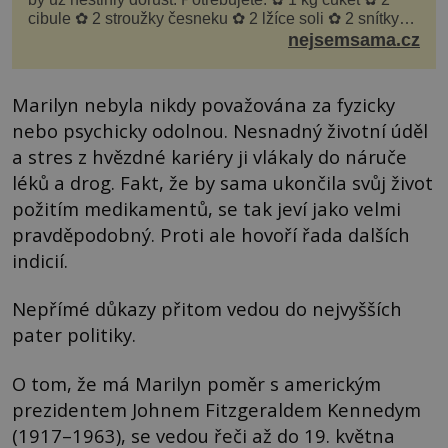
cibule ✿ 2 stroužky česneku ✿ 2 lžíce soli ✿ 2 snítky
kopru ✿ hrst petrželky Nálev: ✿ 400 m...
nejsemsama.cz
Marilyn nebyla nikdy považována za fyzicky
nebo psychicky odolnou. Nesnadný životní úděl
a stres z hvězdné kariéry ji vlákaly do náruče
léků a drog. Fakt, že by sama ukončila svůj život
požitím medikamentů, se tak jeví jako velmi
pravděpodobný. Proti ale hovoří řada dalších
indicií.
Nepřímé důkazy přitom vedou do nejvyšších
pater politiky.
O tom, že má Marilyn poměr s americkým
prezidentem Johnem Fitzgeraldem Kennedym
(1917–1963), se vedou řeči až do 19. května