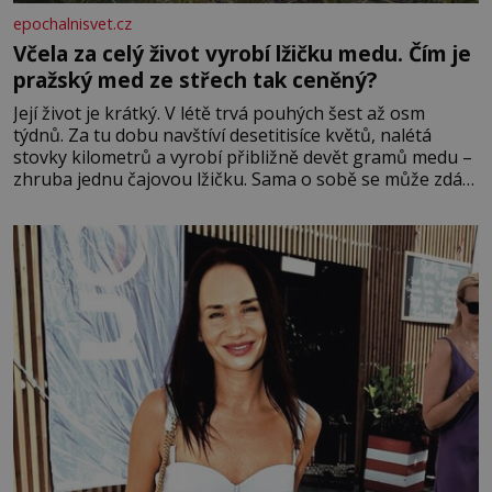
epochalnisvet.cz
Včela za celý život vyrobí lžičku medu. Čím je
pražský med ze střech tak ceněný?
Její život je krátký. V létě trvá pouhých šest až osm
týdnů. Za tu dobu navštíví desetitisíce květů, nalétá
stovky kilometrů a vyrobí přibližně devět gramů medu –
zhruba jednu čajovou lžičku. Sama o sobě se může zdát
bezvýznamná. Teprve když se spojí s dalšími desítkami
tisíc příslušnic svého včelstva, vznikne jeden z
nejdokonalejších organismů