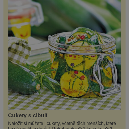
Cukety s cibulí
Naložit si můžete i cukety, včetně těch menších, které
by už nestihly dorůst. Potřebujete: ✿ 1 kg cuket ✿ 2