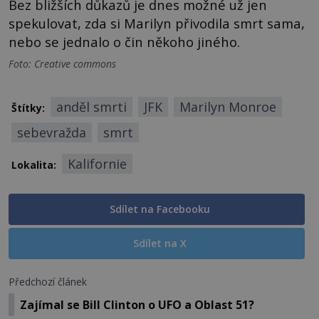
Bez bližších důkazů je dnes možné už jen
spekulovat, zda si Marilyn přivodila smrt sama,
nebo se jednalo o čin někoho jiného.
Foto: Creative commons
anděl smrti
JFK
Marilyn Monroe
Štítky:
sebevražda
smrt
Kalifornie
Lokalita:
Sdílet na Facebooku
Sdílet na X
Předchozí článek
Zajímal se Bill Clinton o UFO a Oblast 51?