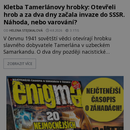
Kletba Tamerlánovy hrobky: Otevřeli
hrob a za dva dny začala invaze do SSSR.
Náhoda, nebo varování?
OD
HELENA STEJSKALOVÁ
4.8.2026
3.1TIS
V červnu 1941 sovětští vědci otevírají hrobku
slavného dobyvatele Tamerlána v uzbeckém
Samarkandu. O dva dny později nacistické
Německo zahajuje operaci Barbarossa a napadá
ZOBRAZIT VÍCE
Sovětský svaz. Shoda dat je natolik zarážející, že se
rodí jedna z nejslavnějších „kleteb“ 20. století. Je
na legendě něco pravdy, nebo jde jen o fascinující
souhru okolností? Když antropolog Michail
Gerasimov (1907-1970) a