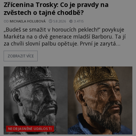
Zřícenina Trosky: Co je pravdy na
zvěstech o tajné chodbě?
OD
MICHAELA HOLUBOVÁ
5.8.2026
3.4TIS
„Budeš se smažit v horoucích peklech!“ povykuje
Markéta na o dvě generace mladší Barboru. Ta jí
za chvíli slovní palbu opětuje. První je zarytá
katolička, druhá přesvědčená kališnice. A každá z
ZOBRAZIT VÍCE
nich se usídlí na jedné z věží slavného hradu
Trosky. Šlechtic Ota IV. z Bergova (1399–1452) patří
mezi vůdce protihusitského boje. Za manželku má
skutečně jistou
NEOBJASNĚNÉ UDÁLOSTI