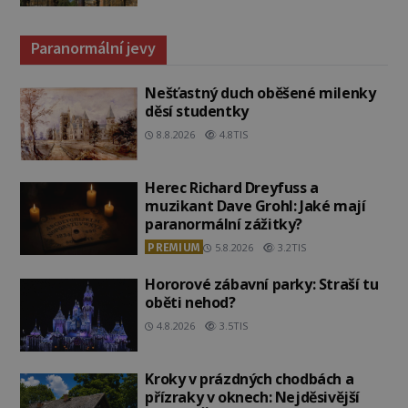
Paranormální jevy
Nešťastný duch oběšené milenky
děsí studentky
8.8.2026
4.8TIS
Herec Richard Dreyfuss a
muzikant Dave Grohl: Jaké mají
paranormální zážitky?
PREMIUM
5.8.2026
3.2TIS
Hororové zábavní parky: Straší tu
oběti nehod?
4.8.2026
3.5TIS
Kroky v prázdných chodbách a
přízraky v oknech: Nejděsivější