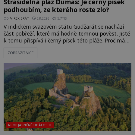
Strašidelná pláž Dumas: Je černý písek
podhoubím, ze kterého roste zlo?
OD
MIREK BRÁT
6.8.2026
5.7TIS
V indickém svazovém státu Gudžarát se nachází
část pobřeží, které má hodně temnou pověst. Jistě
k tomu přispívá i černý písek této pláže. Proč má
pláž takové netypické zbarvení? Nakolik jsou
ZOBRAZIT VÍCE
pravdivé historky, že zde došlo k nevysvětlitelným
zmizením turistů? Ti, kteří se nebojí, nás mohou
následovat. Vstupujeme na pláž Dumas ve městě
Surat. Gu
NEOBJASNĚNÉ UDÁLOSTI