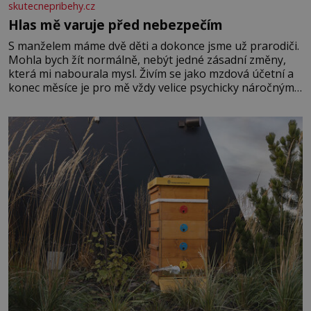
skutecnepribehy.cz
Hlas mě varuje před nebezpečím
S manželem máme dvě děti a dokonce jsme už prarodiči.
Mohla bych žít normálně, nebýt jedné zásadní změny,
která mi nabourala mysl. Živím se jako mzdová účetní a
konec měsíce je pro mě vždy velice psychicky náročným
obdobím. Od té chvíle, co máme vnoučata, mi dcera čím
dál častěji volá o pomoc, co se hlídání týče. Dalo by se