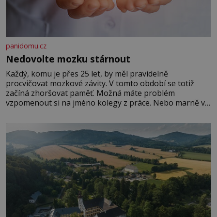
panidomu.cz
Nedovolte mozku stárnout
Každý, komu je přes 25 let, by měl pravidelně
procvičovat mozkové závity. V tomto období se totiž
začíná zhoršovat paměť. Možná máte problém
vzpomenout si na jméno kolegy z práce. Nebo marně v
paměti lovíte název knížky, kterou jste nedávno přečetli.
Je to opravdu tak, s věkem jako kdyby se paměť
rozhodla stávkovat. Cvičte