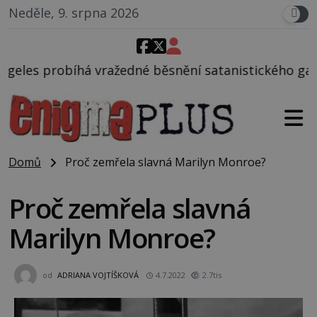
Neděle, 9. srpna 2026
edné běsnění satanistického gangu vedeného Charle
Domů
Proč zemřela slavná Marilyn Monroe?
Proč zemřela slavná
Marilyn Monroe?
od
ADRIANA VOJTÍŠKOVÁ
4.7.2022
2.7tis