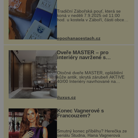
Tradiční Zábořská pouť, která se
koná v neděli 7.9.2025 od 11:00
hod. u kostela v Záboří, části obce
Kly u Mělníka. V programu naleznete
komentovanou prohlídku kostela,
dobovou hudbu, řemesla, atrakce...
epochanacestach.cz
Dveře MASTER – pro
interiéry navržené s
rozumem i vášní!
Otočné dveře MASTER, opláštění
kůže antik, skrytá zárubeň AKTIVE
40/00 Interiéry navrhované na
zakázku často vyžadují atypické
rozměry nejen nábytku, ale i
otvorových prvků. Technické zázemí
iluxus.cz
dnes umož...
Konec Vagnerové s
Francouzem?
Smutný konec příběhu? Herečka ze
seriálu Studna, Hana Vagnerová