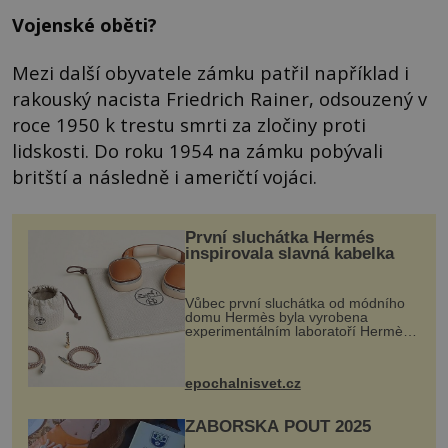
Vojenské oběti?
Mezi další obyvatele zámku patřil například i
rakouský nacista Friedrich Rainer, odsouzený v
roce 1950 k trestu smrti za zločiny proti
lidskosti. Do roku 1954 na zámku pobývali
britští a následně i američtí vojáci.
První sluchátka Hermés
inspirovala slavná kabelka
Vůbec první sluchátka od módního
domu Hermès byla vyrobena
experimentálním laboratoří Hermès
Ateliers Horizons. Elegantní gadget
si vyžádal dva roky vývoje a chlubí
se ručně šitou hovězí kůží a
epochalnisvet.cz
kovový...
ZÁBOŘSKÁ POUŤ 2025