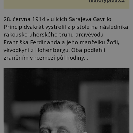
28. června 1914 v ulicích Sarajeva Gavrilo
Princip dvakrát vystřelil z pistole na následníka
rakousko-uherského trůnu arcivévodu
Františka Ferdinanda a jeho manželku Žofii,
vévodkyni z Hohenbergu. Oba podlehli
zraněním v rozmezí půl hodiny…