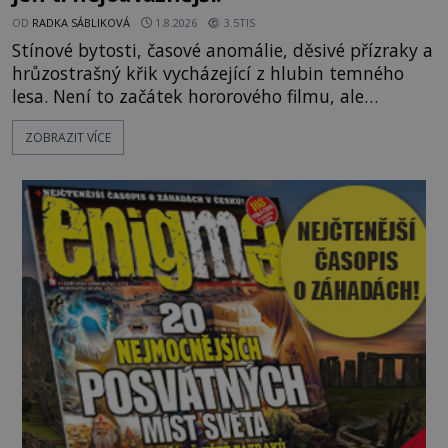
OD
RADKA SÁBLIKOVÁ
1.8.2026
3.5TIS
Stínové bytosti, časové anomálie, děsivé přízraky a
hrůzostrašný křik vycházející z hlubin temného
lesa. Není to začátek hororového filmu, ale
události, které popisují návštěvníci lesů, které jsou
ZOBRAZIT VÍCE
označovány jako nejděsivější na světě. Lidé bydlící
v jejich blízkosti se jim i za bílého dne obloukem
vyhýbají! Už jste o těchto lesích slyšeli? A odvážili
byste se je navštívit? [gallery ids="17