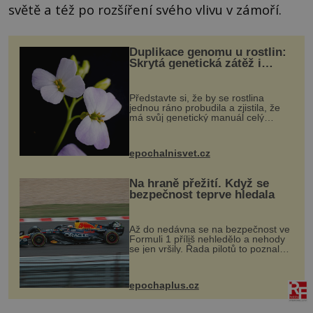
světě a též po rozšíření svého vlivu v zámoří.
Duplikace genomu u rostlin:
Skrytá genetická zátěž i
evoluční výhoda
Představte si, že by se rostlina
jednou ráno probudila a zjistila, že
má svůj genetický manuál celý
dvakrát. Přesně to se občas v
přírodě stane – a podle nového
výzkumu to může být pro druhy
epochalnisvet.cz
vstupenka...
Na hraně přežití. Když se
bezpečnost teprve hledala
Až do nedávna se na bezpečnost ve
Formuli 1 příliš nehledělo a nehody
se jen vršily. Řada pilotů to poznala
na vlastní kůži, často s trvalými
následky nebo bohužel i ztrátou
života. Dnes nepochopiteln...
epochaplus.cz