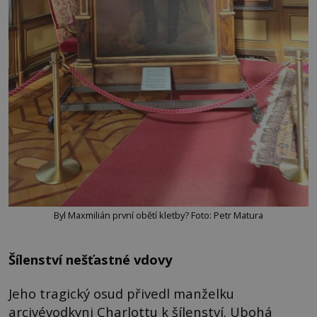
Byl Maxmilián první obětí kletby? Foto: Petr Matura
Šílenství nešťastné vdovy
Jeho tragický osud přivedl manželku
arcivévodkyni Charlottu k šílenství. Ubohá