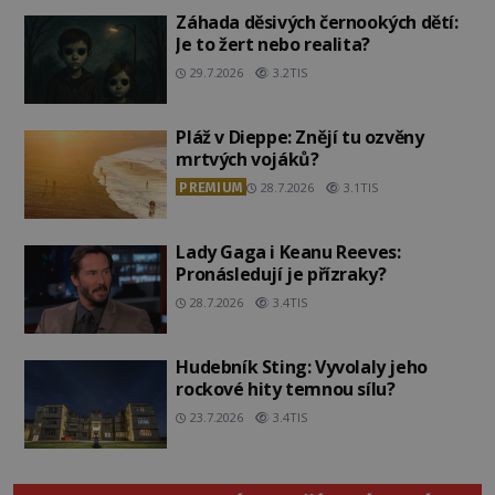
Záhada děsivých černookých dětí:
Je to žert nebo realita?
29.7.2026
3.2TIS
Pláž v Dieppe: Znějí tu ozvěny
mrtvých vojáků?
PREMIUM
28.7.2026
3.1TIS
Lady Gaga i Keanu Reeves:
Pronásledují je přízraky?
28.7.2026
3.4TIS
Hudebník Sting: Vyvolaly jeho
rockové hity temnou sílu?
23.7.2026
3.4TIS