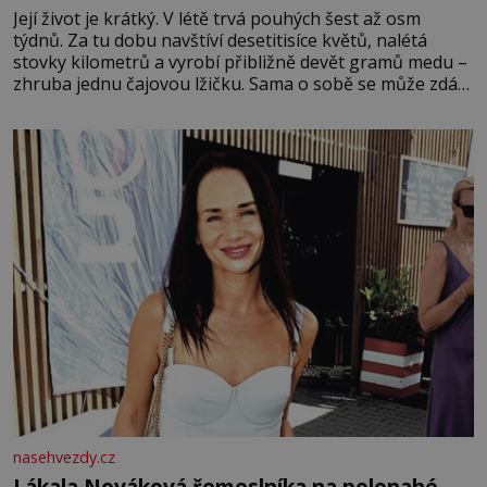
Její život je krátký. V létě trvá pouhých šest až osm
týdnů. Za tu dobu navštíví desetitisíce květů, nalétá
stovky kilometrů a vyrobí přibližně devět gramů medu –
zhruba jednu čajovou lžičku. Sama o sobě se může zdát
bezvýznamná. Teprve když se spojí s dalšími desítkami
tisíc příslušnic svého včelstva, vznikne jeden z
nejdokonalejších organismů
nasehvezdy.cz
Lákala Nováková řemeslníka na polonahé