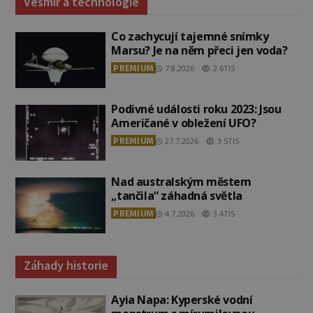
Vesmír a technologie
Co zachycují tajemné snímky
Marsu? Je na něm přeci jen voda?
PREMIUM
7.8.2026
2.6TIS
Podivné události roku 2023: Jsou
Američané v obležení UFO?
PREMIUM
27.7.2026
3.5TIS
Nad australským městem
„tančila“ záhadná světla
PREMIUM
4.7.2026
3.4TIS
Záhady historie
Ayia Napa: Kyperské vodní