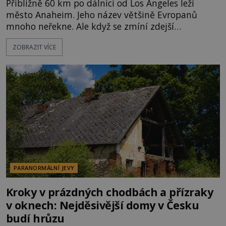
Přibližně 60 km po dálnici od Los Angeles leží
město Anaheim. Jeho název většině Evropanů
mnoho neřekne. Ale když se zmíní zdejší
Disneyland, je hned jasno. Zábavní park vyroste na
ZOBRAZIT VÍCE
poklidném místě bývalého sadu pomerančovníků.
Klid tu teď rozhodně nepanuje, park navštíví
kolem 17 000 000 zábavychtivých lidí ročně. A ač je
velká snaha to utajit, někteří z
PARANORMÁLNÍ JEVY
Kroky v prázdných chodbách a přízraky
v oknech: Nejděsivější domy v Česku
budí hrůzu