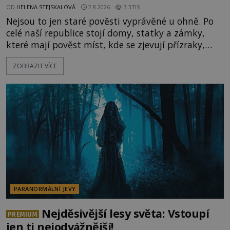
OD
HELENA STEJSKALOVÁ
2.8.2026
3.3TIS
Nejsou to jen staré pověsti vyprávěné u ohně. Po
celé naší republice stojí domy, statky a zámky,
které mají pověst míst, kde se zjevují přízraky,
ozývají nevysvětlitelné zvuky nebo se dějí podivné
ZOBRAZIT VÍCE
jevy. Zatímco historici většinou hledají racionální
vysvětlení, záhadologové upozorňují, že některé
lokality vykazují nápadně podobná svědectví po
celé generace. A právě tato opakující se svědectví
ud
PARANORMÁLNÍ JEVY
Nejděsivější lesy světa: Vstoupí
PREMIUM
jen ti nejodvážnější!