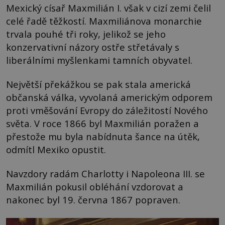
Mexický císař Maxmilián I. však v cizí zemi čelil
celé řadě těžkostí. Maxmiliánova monarchie
trvala pouhé tři roky, jelikož se jeho
konzervativní názory ostře střetávaly s
liberálními myšlenkami tamních obyvatel.
Největší překážkou se pak stala americká
občanská válka, vyvolaná americkým odporem
proti vměšování Evropy do záležitostí Nového
světa. V roce 1866 byl Maxmilián poražen a
přestože mu byla nabídnuta šance na útěk,
odmítl Mexiko opustit.
Navzdory radám Charlotty i Napoleona III. se
Maxmilián pokusil obléhání vzdorovat a
nakonec byl 19. června 1867 popraven.