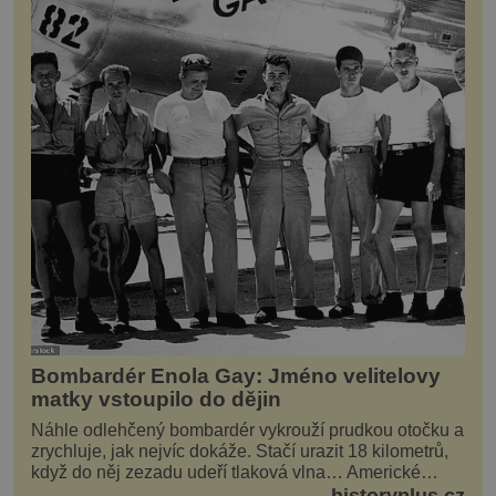
Bombardér Enola Gay: Jméno velitelovy
matky vstoupilo do dějin
Náhle odlehčený bombardér vykrouží prudkou otočku a
zrychluje, jak nejvíc dokáže. Stačí urazit 18 kilometrů,
když do něj zezadu udeří tlaková vlna… Americké
rozhodnutí svrhnout ničivou jadernou bombu ...
historyplus.cz