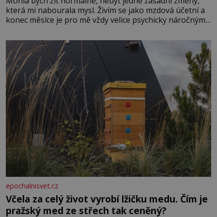
Mohla bych žít normálně, nebýt jedné zásadní změny,
která mi nabourala mysl. Živím se jako mzdová účetní a
konec měsíce je pro mě vždy velice psychicky náročným
obdobím. Od té chvíle, co máme vnoučata, mi dcera čím
dál častěji volá o pomoc, co se hlídání týče. Dalo by se
epochalnisvet.cz
Včela za celý život vyrobí lžičku medu. Čím je
pražský med ze střech tak ceněný?