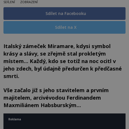
SDÍLENÍ
ZOBRAZENÍ
Sdílet na Facebooku
Sdílet na X
Italský zámeček Miramare, kdysi symbol
krásy a slávy, se zřejmě stal prokletým
místem… Každý, kdo se totiž na noc ocitl v
jeho zdech, byl údajně předurčen k předčasné
smrti.
Vše začalo již s jeho stavitelem a prvním
majitelem, arcivévodou Ferdinandem
Maxmiliánem Habsburským…
Reklama