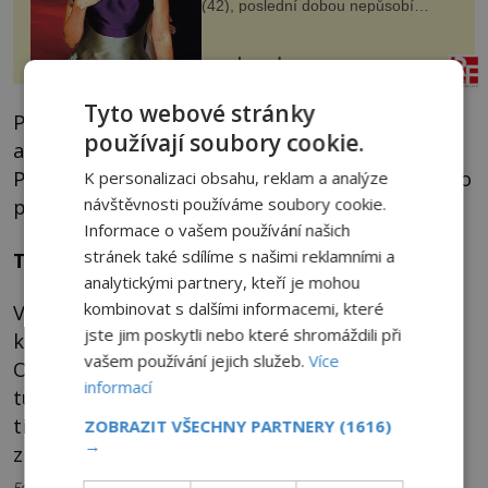
(42), poslední dobou nepůsobí
nejšťastněji. Ačkoli časy její anorexie
jsou už dávno pryč a opět se pyšnila
ženskými křivkami, najednou s...
nasehvezdy.cz
Tyto webové stránky
Poslední obětí údajného prokletí se stal
používají soubory cookie.
americký generál, který zde žil do roku 1951.
Poté byl vyslán do korejské války, kde krátce po
K personalizaci obsahu, reklam a analýze
návštěvnosti používáme soubory cookie.
příjezdu zemřel na infarkt.
Informace o vašem používání našich
stránek také sdílíme s našimi reklamními a
Turistický cíl
analytickými partnery, kteří je mohou
kombinovat s dalšími informacemi, které
V roce 1955 bylo sídlo předáno městu Terst,
jste jim poskytli nebo které shromáždili při
které ho zrenovovalo a zpřístupnilo veřejnosti.
vašem používání jejich služeb.
Více
Od té doby se zámek Miramare stal oblíbenou
informací
turistickou atrakcí, kterou každoročně navštíví
tisíce lidí. Bylo tím snad temné prokletí
ZOBRAZIT VŠECHNY PARTNERY
(1616)
→
zlomeno?
Foto: Petr Matura, Ferdinand Schmutzer , Public domain, via