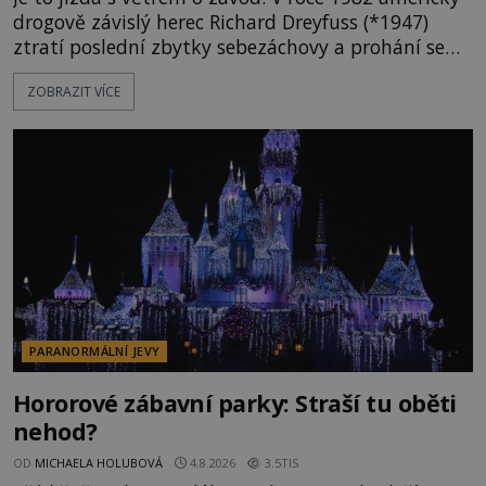
drogově závislý herec Richard Dreyfuss (*1947)
ztratí poslední zbytky sebezáchovy a prohání se
po silnicích ve svém mercedesu jako utržený ze
ZOBRAZIT VÍCE
řetězu. Vše vyvrcholí katastrofou, když to Dreyfuss
napálí v plné rychlosti do stromu! Policie ve vraku
následně nalezne schovaný kokain. Tímto
momentem se slavnému
PARANORMÁLNÍ JEVY
Hororové zábavní parky: Straší tu oběti
nehod?
OD
MICHAELA HOLUBOVÁ
4.8.2026
3.5TIS