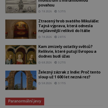
monstrum s mírumilovnou
povahou
7.8.2026
5.3TIS
Ztracený hrob svatého Mikuláše:
Tajná výprava, která odnesla
nejslavnější relikvii do Itálie
7.8.2026
2.8TIS
Kam zmizely ostatky světců?
Relikvie, které putují Evropou a
dodnes budí úžas
6.8.2026
3.2TIS
Železný zázrak z Indie: Proč tento
sloup už 1 600 let nezná rez?
5.8.2026
3.1TIS
Paranormální jevy