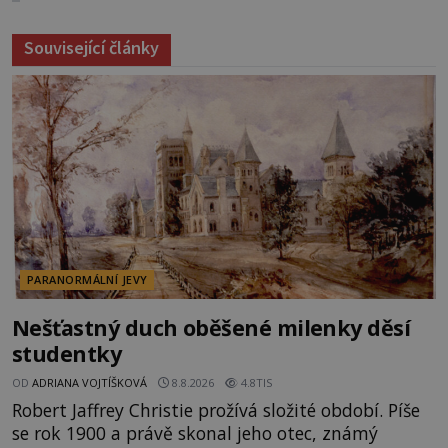
Související články
PARANORMÁLNÍ JEVY
Nešťastný duch oběšené milenky děsí
studentky
OD
ADRIANA VOJTÍŠKOVÁ
8.8.2026
4.8TIS
Robert Jaffrey Christie prožívá složité období. Píše
se rok 1900 a právě skonal jeho otec, známý