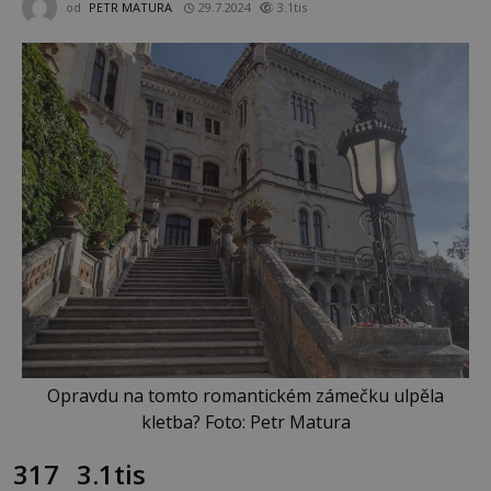
od
PETR MATURA
29.7.2024
3.1tis
Opravdu na tomto romantickém zámečku ulpěla
kletba? Foto: Petr Matura
317
3.1tis