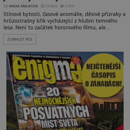
OD
RADKA SÁBLIKOVÁ
1.8.2026
3.5TIS
Stínové bytosti, časové anomálie, děsivé přízraky a
hrůzostrašný křik vycházející z hlubin temného
lesa. Není to začátek hororového filmu, ale
události, které popisují návštěvníci lesů, které jsou
ZOBRAZIT VÍCE
označovány jako nejděsivější na světě. Lidé bydlící
v jejich blízkosti se jim i za bílého dne obloukem
vyhýbají! Už jste o těchto lesích slyšeli? A odvážili
byste se je navštívit? [gallery ids="17