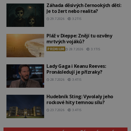
Záhada děsivých černookých dětí:
Je to žert nebo realita?
29.7.2026
3.2TIS
Pláž v Dieppe: Znějí tu ozvěny
mrtvých vojáků?
PREMIUM
28.7.2026
3.1TIS
Lady Gaga i Keanu Reeves:
Pronásledují je přízraky?
28.7.2026
3.4TIS
Hudebník Sting: Vyvolaly jeho
rockové hity temnou sílu?
23.7.2026
3.4TIS