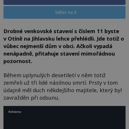
Sdílet na X
Drobné venkovské stavení s číslem 11 byste
v Otíně na Jihlavsku lehce přehlédli. Jde totiž o
vůbec nejmenší dům v obci. Ačkoli vypadá
nenápadně, přitahuje stavení mimořádnou
pozornost.
Během uplynulých desetiletí v něm totiž
zemřeli už tři lidé násilnou smrtí. Prsty v tom
údajně měl duch někdejšího majitele, který byl
zavražděn při odsunu.
Reklama