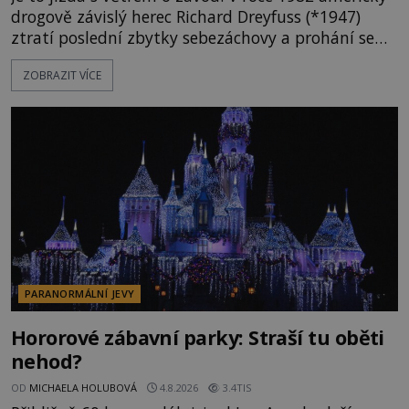
drogově závislý herec Richard Dreyfuss (*1947)
ztratí poslední zbytky sebezáchovy a prohání se
po silnicích ve svém mercedesu jako utržený ze
ZOBRAZIT VÍCE
řetězu. Vše vyvrcholí katastrofou, když to Dreyfuss
napálí v plné rychlosti do stromu! Policie ve vraku
následně nalezne schovaný kokain. Tímto
momentem se slavnému
PARANORMÁLNÍ JEVY
Hororové zábavní parky: Straší tu oběti
nehod?
OD
MICHAELA HOLUBOVÁ
4.8.2026
3.4TIS