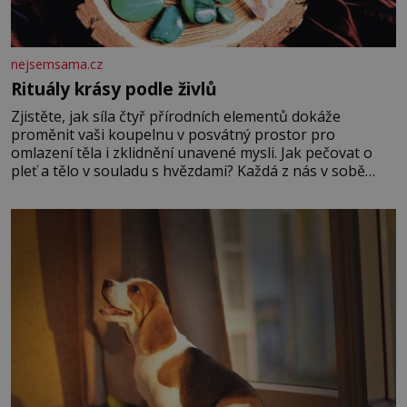
nejsemsama.cz
Rituály krásy podle živlů
Zjistěte, jak síla čtyř přírodních elementů dokáže
proměnit vaši koupelnu v posvátný prostor pro
omlazení těla i zklidnění unavené mysli. Jak pečovat o
pleť a tělo v souladu s hvězdami? Každá z nás v sobě
nese otisk vesmíru, který se projevuje nejen v naší
povaze, ale i v potřebách naší pokožky. Ohnivá znamení
Ženy narozené ve znamení Berana, Lva a Střelce v sobě
nesou žár, odvahu a neutuchající elán. Vaše