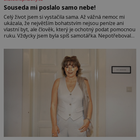
Souseda mi poslalo samo nebe!
Celý život jsem si vystačila sama. Až vážná nemoc mi
ukázala, že největším bohatstvím nejsou peníze ani
vlastní byt, ale člověk, který je ochotný podat pomocnou
ruku. Vždycky jsem byla spíš samotářka. Nepotřebovala
jsem kolem sebe partu kamarádek ani partnera. Stačily
mi knihy, práce a hlavně klid. Hned po studiích jsem
odešla z rodného města,