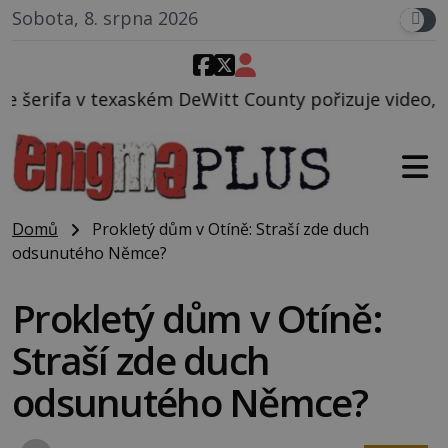
Sobota, 8. srpna 2026
kém DeWitt County pořizuje video, na kterém před je
Domů
Prokletý dům v Otíně: Straší zde duch
odsunutého Němce?
Prokletý dům v Otíně:
Straší zde duch
odsunutého Němce?