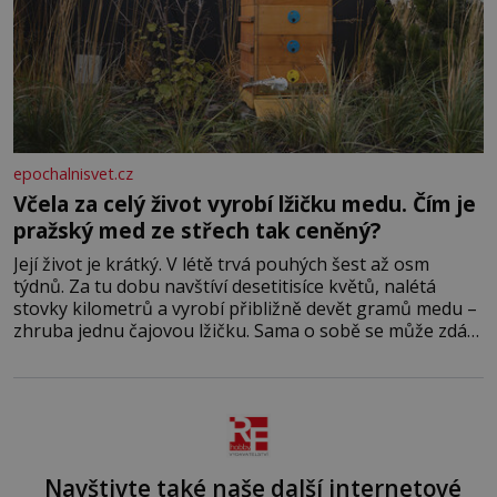
epochalnisvet.cz
Včela za celý život vyrobí lžičku medu. Čím je
pražský med ze střech tak ceněný?
Její život je krátký. V létě trvá pouhých šest až osm
týdnů. Za tu dobu navštíví desetitisíce květů, nalétá
stovky kilometrů a vyrobí přibližně devět gramů medu –
zhruba jednu čajovou lžičku. Sama o sobě se může zdát
bezvýznamná. Teprve když se spojí s dalšími desítkami
tisíc příslušnic svého včelstva, vznikne jeden z
nejdokonalejších organismů
Navštivte také naše další internetové