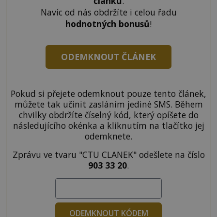
článků
.
Navíc od nás obdržíte i celou řadu
hodnotných bonusů
!
ODEMKNOUT ČLÁNEK
Pokud si přejete odemknout pouze tento článek,
můžete tak učinit zasláním jediné SMS. Během
chvilky obdržíte číselný kód, který opíšete do
následujícího okénka a kliknutím na tlačítko jej
odemknete.
Zprávu ve tvaru "CTU CLANEK" odešlete na číslo
903 33 20
.
ODEMKNOUT KÓDEM