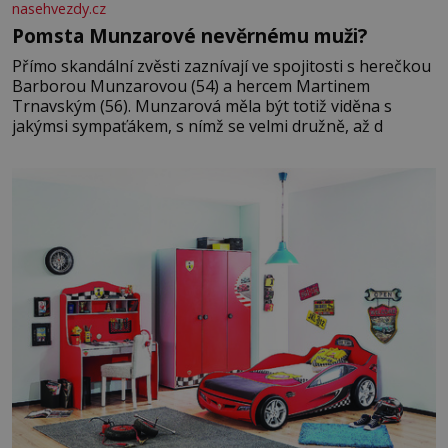
nasehvezdy.cz
Pomsta Munzarové nevěrnému muži?
Přímo skandální zvěsti zaznívají ve spojitosti s herečkou
Barborou Munzarovou (54) a hercem Martinem
Trnavským (56). Munzarová měla být totiž viděna s
jakýmsi sympaťákem, s nímž se velmi družně, až d