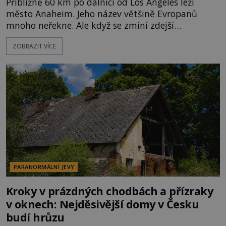
Přibližně 60 km po dálnici od Los Angeles leží
město Anaheim. Jeho název většině Evropanů
mnoho neřekne. Ale když se zmíní zdejší
Disneyland, je hned jasno. Zábavní park vyroste na
ZOBRAZIT VÍCE
poklidném místě bývalého sadu pomerančovníků.
Klid tu teď rozhodně nepanuje, park navštíví
kolem 17 000 000 zábavychtivých lidí ročně. A ač je
velká snaha to utajit, někteří z
PARANORMÁLNÍ JEVY
Kroky v prázdných chodbách a přízraky
v oknech: Nejděsivější domy v Česku
budí hrůzu