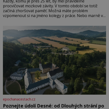
Každý, komu je přes 25 let, by měl pravidelně
procvičovat mozkové závity. V tomto období se totiž
začíná zhoršovat paměť. Možná máte problém
vzpomenout si na jméno kolegy z práce. Nebo marně v
paměti lovíte název knížky, kterou jste nedávno přečetli.
Je to opravdu tak, s věkem jako kdyby se paměť
rozhodla stávkovat. Cvičte
epochanacestach.cz
Poznejte údolí Desné: od Dlouhých strání po