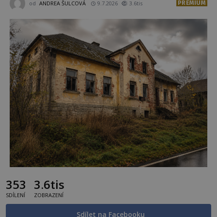
PREMIUM
od
ANDREA ŠULCOVÁ
9.7.2026
3.6tis
353
3.6tis
SDÍLENÍ
ZOBRAZENÍ
Sdílet na Facebooku