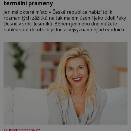
termální prameny
Jen málokteré místo v České republice nabízí tolik
rozmanitých zážitků na tak malém území jako údolí řeky
Desné v srdci Jeseníků. Během jediného dne můžete
nahlédnout do útrob jedné z nejvýznamnějších vodních
elektráren v Evropě, vydat se na horské hřebeny, projet
se na koloběžce a den zakončit poznáváním památek ve
Velkých Losinách nebo v termálním
skutecnepribehy.cz