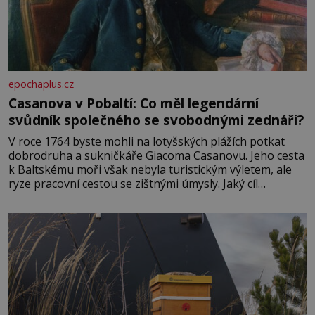
epochaplus.cz
Casanova v Pobaltí: Co měl legendární
svůdník společného se svobodnými zednáři?
V roce 1764 byste mohli na lotyšských plážích potkat
dobrodruha a sukničkáře Giacoma Casanovu. Jeho cesta
k Baltskému moři však nebyla turistickým výletem, ale
ryze pracovní cestou se zištnými úmysly. Jaký cíl
Casanova sledoval, když se například procházel uličkami
lotyšské Rigy? Casanova v Pobaltí kontaktoval tamní
zednářské lóže. Nebyl v této oblasti žádným nováčkem,
protože do zednářské