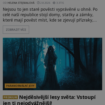
OD
HELENA STEJSKALOVÁ
2.8.2026
3.3TIS
Nejsou to jen staré pověsti vyprávěné u ohně. Po
celé naší republice stojí domy, statky a zámky,
které mají pověst míst, kde se zjevují přízraky,
ozývají nevysvětlitelné zvuky nebo se dějí podivné
ZOBRAZIT VÍCE
jevy. Zatímco historici většinou hledají racionální
vysvětlení, záhadologové upozorňují, že některé
lokality vykazují nápadně podobná svědectví po
celé generace. A právě tato opakující se svědectví
ud
PARANORMÁLNÍ JEVY
Nejděsivější lesy světa: Vstoupí
PREMIUM
jen ti nejodvážnější!