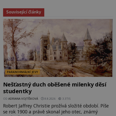
Související články
PARANORMÁLNÍ JEVY
Nešťastný duch oběšené milenky děsí
studentky
OD
ADRIANA VOJTÍŠKOVÁ
8.8.2026
3.3TIS
Robert Jaffrey Christie prožívá složité období. Píše
se rok 1900 a právě skonal jeho otec, známý