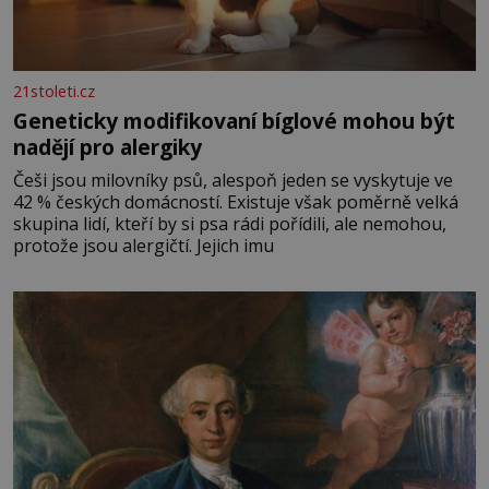
21stoleti.cz
Geneticky modifikovaní bíglové mohou být
nadějí pro alergiky
Češi jsou milovníky psů, alespoň jeden se vyskytuje ve
42 % českých domácností. Existuje však poměrně velká
skupina lidí, kteří by si psa rádi pořídili, ale nemohou,
protože jsou alergičtí. Jejich imu