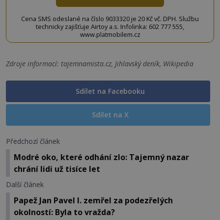
Cena SMS odeslané na číslo 9033320 je 20 Kč vč. DPH. Službu
technicky zajišťuje Airtoy a.s. Infolinka: 602 777 555,
www.platmobilem.cz
Zdroje informací:
tajemnamista.cz, Jihlavský deník, Wikipedia
Sdílet na Facebooku
Sdílet na X
Předchozí článek
Modré oko, které odhání zlo: Tajemný nazar
chrání lidi už tisíce let
Další článek
Papež Jan Pavel I. zemřel za podezřelých
okolností: Byla to vražda?