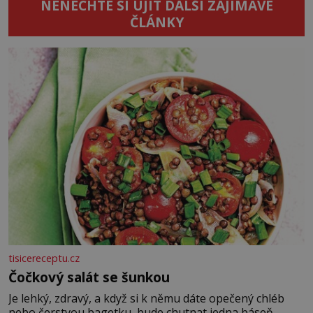
NENECHTE SI UJÍT DALŠÍ ZAJÍMAVÉ
ČLÁNKY
tisicereceptu.cz
Čočkový salát se šunkou
Je lehký, zdravý, a když si k němu dáte opečený chléb
nebo čerstvou bagetku, bude chutnat jedna báseň.