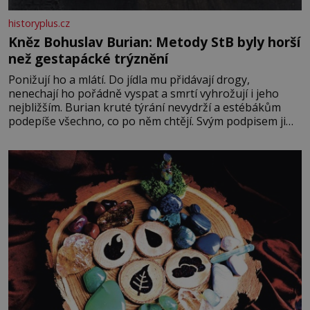
historyplus.cz
Kněz Bohuslav Burian: Metody StB byly horší
než gestapácké trýznění
Ponižují ho a mlátí. Do jídla mu přidávají drogy,
nenechají ho pořádně vyspat a smrtí vyhrožují i jeho
nejbližším. Burian kruté týrání nevydrží a estébákům
podepíše všechno, co po něm chtějí. Svým podpisem jim
potvrdí také to, že na něj během výslechů nikdo nevyvíjel
fyzický ani psychický nátlak. Syn brněnského řezníka
chce být knězem a