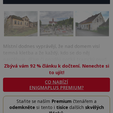
Místní dodnes vyprávějí, že nad domem visí
temná kletba a že každý, kdo se do něj
nastěhuje, dříve či později potká tragický osud.
Zbývá vám 92
%
článku k dočtení. Nenechte si
to ujít!
CO NABÍZÍ
ENIGMAPLUS PREMIUM?
Staňte se naším
Premium
čtenářem a
odemkněte
si tento i
tisíce
dalších
skvělých