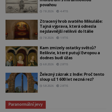
povahou
7.8.2026
4.4TIS
Ztracený hrob svatého Mikuláše:
Tajná výprava, která odnesla
nejslavnější relikvii do Itálie
7.8.2026
1.9TIS
Kam zmizely ostatky světců?
Relikvie, které putují Evropou a
dodnes budí úžas
6.8.2026
2.8TIS
Železný zázrak z Indie: Proč tento
sloup už 1 600 let nezná rez?
5.8.2026
2.8TIS
Paranormální jevy