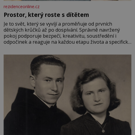
rezidenceonline.cz
Prostor, který roste s dítětem
Je to svět, který se vyvíjí a proměňuje od prvních
dětských krůčků až po dospívání. Správně navržený
pokoj podporuje bezpečí, kreativitu, soustředění i
odpočinek a reaguje na každou etapu života a specifické
potřeby dítěte. Pro nejmenší je klíčová jednoduchost,
měkkost a bezpečí, proto by pokoj miminka měl působit
především klidně a útulně. Předškolní věk je