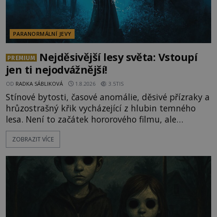
PARANORMÁLNÍ JEVY
Nejděsivější lesy světa: Vstoupí
PREMIUM
jen ti nejodvážnější!
OD
RADKA SÁBLIKOVÁ
1.8.2026
3.5TIS
Stínové bytosti, časové anomálie, děsivé přízraky a
hrůzostrašný křik vycházející z hlubin temného
lesa. Není to začátek hororového filmu, ale
události, které popisují návštěvníci lesů, které jsou
ZOBRAZIT VÍCE
označovány jako nejděsivější na světě. Lidé bydlící
v jejich blízkosti se jim i za bílého dne obloukem
vyhýbají! Už jste o těchto lesích slyšeli? A odvážili
byste se je navštívit? [gallery ids="17