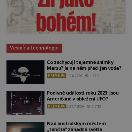
Vesmír a technologie
Co zachycují tajemné snímky
Marsu? Je na něm přeci jen voda?
PREMIUM
7.8.2026
1.6TIS
Podivné události roku 2023: Jsou
Američané v obležení UFO?
PREMIUM
27.7.2026
3.5TIS
Nad australským městem
„tančila“ záhadná světla