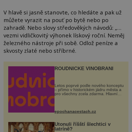
V hlavě si jasně stanovte, co hledáte a pak už
můžete vyrazit na pouť po bytě nebo po
zahradě. Nebo slovy středověkých návodů: „…
vezmi vidličkovitý výhonek lískový roční. Neměj
železného nástroje při sobě. Odlož peníze a
skvosty zlaté nebo stříbrné.
ROUDNICKÉ VINOBRANÍ
Letos poprvé podle nového konceptu
– přímo v historickém jádru města a
pro všechny zcela zdarma. Hlavní
program se odehraje na Karlově a
Husově náměstí. Návštěvníci se
mohou těšit na víno, burčák, pes...
epochanacestach.cz
Utonuli říšští šlechtici v
latríně?