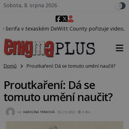
Sobota, 8. srpna 2026
Witt County pořizuje video, na kterém před jeho voz
Domů
Proutkaření: Dá se tomuto umění naučit?
Proutkaření: Dá se
tomuto umění naučit?
od
KAROLÍNA TRNKOVÁ
2.12.2022
3.4tis