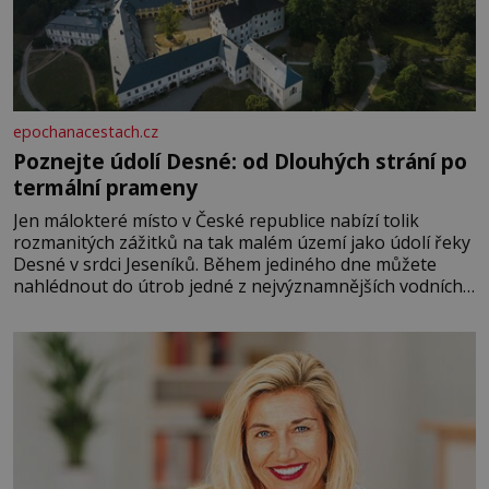
epochanacestach.cz
Poznejte údolí Desné: od Dlouhých strání po
termální prameny
Jen málokteré místo v České republice nabízí tolik
rozmanitých zážitků na tak malém území jako údolí řeky
Desné v srdci Jeseníků. Během jediného dne můžete
nahlédnout do útrob jedné z nejvýznamnějších vodních
elektráren v Evropě, vydat se na horské hřebeny, projet
se na koloběžce a den zakončit poznáváním památek ve
Velkých Losinách nebo v termálním