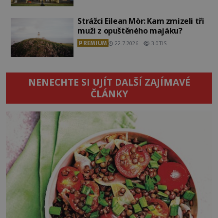
Strážci Eilean Mòr: Kam zmizeli tři
muži z opuštěného majáku?
PREMIUM
22.7.2026
3.0TIS
NENECHTE SI UJÍT DALŠÍ ZAJÍMAVÉ
ČLÁNKY