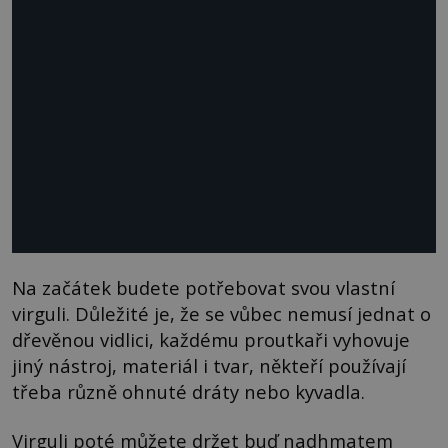
Na začátek budete potřebovat svou vlastní
virguli. Důležité je, že se vůbec nemusí jednat o
dřevěnou vidlici, každému proutkaři vyhovuje
jiný nástroj, materiál i tvar, někteří používají
třeba různě ohnuté dráty nebo kyvadla.
Virguli poté můžete držet buď nadhmatem