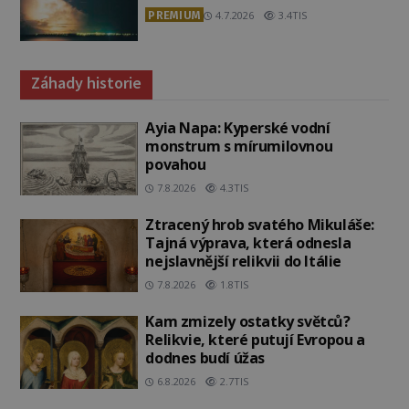
PREMIUM
4.7.2026
3.4TIS
Záhady historie
Ayia Napa: Kyperské vodní
monstrum s mírumilovnou
povahou
7.8.2026
4.3TIS
Ztracený hrob svatého Mikuláše:
Tajná výprava, která odnesla
nejslavnější relikvii do Itálie
7.8.2026
1.8TIS
Kam zmizely ostatky světců?
Relikvie, které putují Evropou a
dodnes budí úžas
6.8.2026
2.7TIS