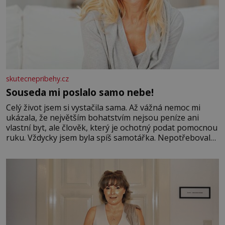
skutecnepribehy.cz
Souseda mi poslalo samo nebe!
Celý život jsem si vystačila sama. Až vážná nemoc mi
ukázala, že největším bohatstvím nejsou peníze ani
vlastní byt, ale člověk, který je ochotný podat pomocnou
ruku. Vždycky jsem byla spíš samotářka. Nepotřebovala
jsem kolem sebe partu kamarádek ani partnera. Stačily
mi knihy, práce a hlavně klid. Hned po studiích jsem
odešla z rodného města,