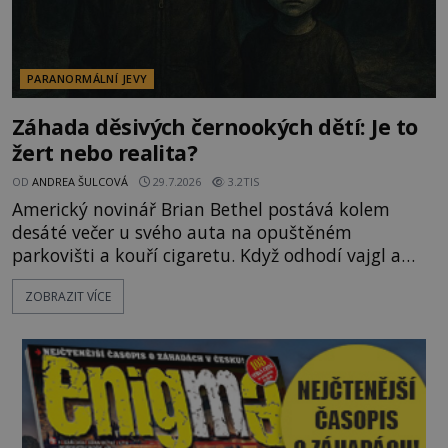
PARANORMÁLNÍ JEVY
Záhada děsivých černookých dětí: Je to
žert nebo realita?
OD
ANDREA ŠULCOVÁ
29.7.2026
3.2TIS
Americký novinář Brian Bethel postává kolem
desáté večer u svého auta na opuštěném
parkovišti a kouří cigaretu. Když odhodí vajgl a
chystá se nastoupit do auta, přijdou k němu dva
ZOBRAZIT VÍCE
mladí chlapci, kterým může být okolo 14 let.
„Pane, byl byste tak laskav a svezl nás domů? Je to
pouhých několik minut od tohoto parkoviště,“
zeptá se suverénně jeden z nich. P