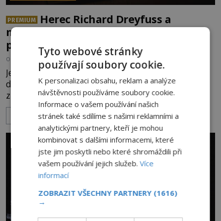
Herec Richard Dreyfuss a
PREMIUM
muzikant Dave Grohl: Jaké mají
paranormální zážitky?
Tyto webové stránky
OD
ANDREA ŠULCOVÁ
5.8.2026
2.9TIS
používají soubory cookie.
Je to jízda s větrem o závod. V roce 1982 americký
K personalizaci obsahu, reklam a analýze
drogově závislý herec Richard Dreyfuss (*1947)
návštěvnosti používáme soubory cookie.
ztratí poslední zbytky sebezáchovy a prohání se
Informace o vašem používání našich
po silnicích ve svém mercedesu jako utržený ze
stránek také sdílíme s našimi reklamními a
ZOBRAZIT VÍCE
řetězu. Vše vyvrcholí katastrofou, když to Dreyfuss
analytickými partnery, kteří je mohou
napálí v plné rychlosti do stromu! Policie ve vraku
následně nalezne schovaný kokain. Tímto
kombinovat s dalšími informacemi, které
momentem se slavnému
jste jim poskytli nebo které shromáždili při
vašem používání jejich služeb.
Více
informací
ZOBRAZIT VŠECHNY PARTNERY
(1616)
→