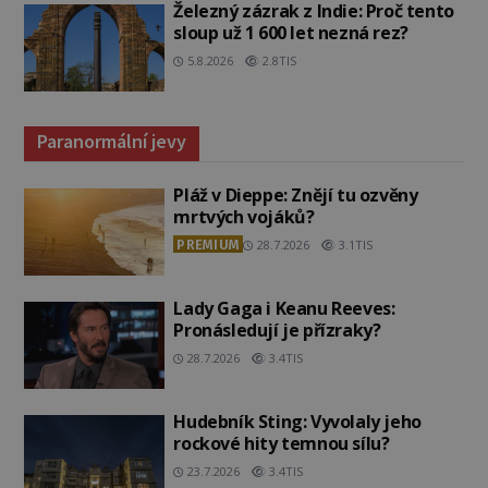
Železný zázrak z Indie: Proč tento
sloup už 1 600 let nezná rez?
5.8.2026
2.8TIS
Paranormální jevy
Pláž v Dieppe: Znějí tu ozvěny
mrtvých vojáků?
PREMIUM
28.7.2026
3.1TIS
Lady Gaga i Keanu Reeves:
Pronásledují je přízraky?
28.7.2026
3.4TIS
Hudebník Sting: Vyvolaly jeho
rockové hity temnou sílu?
23.7.2026
3.4TIS