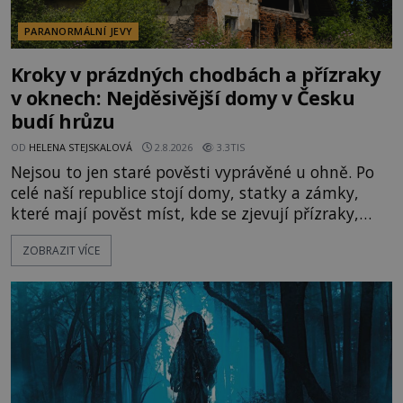
PARANORMÁLNÍ JEVY
Kroky v prázdných chodbách a přízraky
v oknech: Nejděsivější domy v Česku
budí hrůzu
OD
HELENA STEJSKALOVÁ
2.8.2026
3.3TIS
Nejsou to jen staré pověsti vyprávěné u ohně. Po
celé naší republice stojí domy, statky a zámky,
které mají pověst míst, kde se zjevují přízraky,
ozývají nevysvětlitelné zvuky nebo se dějí podivné
ZOBRAZIT VÍCE
jevy. Zatímco historici většinou hledají racionální
vysvětlení, záhadologové upozorňují, že některé
lokality vykazují nápadně podobná svědectví po
celé generace. A právě tato opakující se svědectví
ud