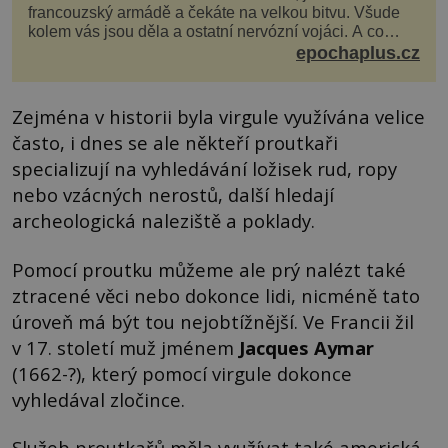
francouzský armádě a čekáte na velkou bitvu. Všude
kolem vás jsou děla a ostatní nervózní vojáci. A co
děláte vy? Hrajete si… s jojem! Zdá se v...
epochaplus.cz
Zejména v historii byla virgule využívána velice
často, i dnes se ale někteří proutkaři
specializují na vyhledávání ložisek rud, ropy
nebo vzácných nerostů, další hledají
archeologická naleziště a poklady.
Pomocí proutku můžeme ale prý nalézt také
ztracené věci nebo dokonce lidi, nicméně tato
úroveň má být tou nejobtížnější. Ve Francii žil
v 17. století muž jménem
Jacques Aymar
(1662-?), který pomocí virgule dokonce
vyhledával zločince.
Služeb proutkařů měla využívat také americká