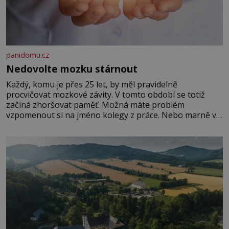
panidomu.cz
Nedovolte mozku stárnout
Každý, komu je přes 25 let, by měl pravidelně
procvičovat mozkové závity. V tomto období se totiž
začíná zhoršovat paměť. Možná máte problém
vzpomenout si na jméno kolegy z práce. Nebo marně v
paměti lovíte název knížky, kterou jste nedávno přečetli.
Je to opravdu tak, s věkem jako kdyby se paměť
rozhodla stávkovat. Cvičte