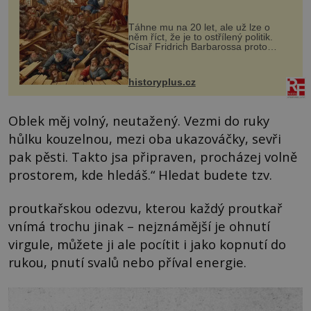
Táhne mu na 20 let, ale už lze o
něm říct, že je to ostřílený politik.
Císař Fridrich Barbarossa proto
posílá svého syna a dědice Jindřicha
VI. do Erfurtu, aby se stal
prostředníkem při řešení sporu m...
historyplus.cz
Oblek měj volný, neutažený. Vezmi do ruky
hůlku kouzelnou, mezi oba ukazováčky, sevři
pak pěsti. Takto jsa připraven, procházej volně
prostorem, kde hledáš.“ Hledat budete tzv.
proutkařskou odezvu, kterou každý proutkař
vnímá trochu jinak – nejznámější je ohnutí
virgule, můžete ji ale pocítit i jako kopnutí do
rukou, pnutí svalů nebo příval energie.