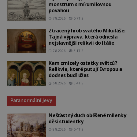
monstrum s mírumilovnou
povahou
7.8.2026
5.7TIS
Ztracený hrob svatého Mikuláše:
Tajná výprava, která odnesla
nejslavnější relikvii do Itálie
7.8.2026
3.1TIS
Kam zmizely ostatky světců?
Relikvie, které putují Evropou a
dodnes budí úžas
6.8.2026
3.4TIS
Paranormální jevy
Nešťastný duch oběšené milenky
děsí studentky
8.8.2026
5.4TIS