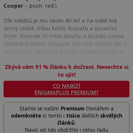
Cooper
– pozn. red.).
Dle svědků je mu okolo 40 let a na sobě má
černý oblek, bílou košili, kravatu a sluneční
brýle. Nebude to trvat dlouho a letadlo unese.
Následně obdrží výkupné 200 tisíc dolarů (asi 5
milionů Kč), vyskočí z letadla s padákem ven a
navždy zmizí.
Zbývá vám 91
%
článku k dočtení. Nenechte si
to ujít!
CO NABÍZÍ
ENIGMAPLUS PREMIUM?
Staňte se naším
Premium
čtenářem a
odemkněte
si tento i
tisíce
dalších
skvělých
článků
.
Navíc od nás obdržíte i celou řadu