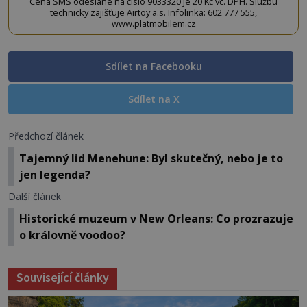
Cena SMS odeslané na číslo 9033320 je 20 Kč vč. DPH. Službu
technicky zajišťuje Airtoy a.s. Infolinka: 602 777 555,
www.platmobilem.cz
Sdílet na Facebooku
Sdílet na X
Předchozí článek
Tajemný lid Menehune: Byl skutečný, nebo je to
jen legenda?
Další článek
Historické muzeum v New Orleans: Co prozrazuje
o královně voodoo?
Související články