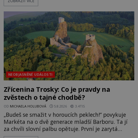
ZOBRAZIT VÍCE
pravdivé historky, že zde došlo k nevysvětlitelným
zmizením turistů? Ti, kteří se nebojí, nás mohou
následovat. Vstupujeme na pláž Dumas ve městě
Surat. Gu
NEOBJASNĚNÉ UDÁLOSTI
Zřícenina Trosky: Co je pravdy na
zvěstech o tajné chodbě?
OD
MICHAELA HOLUBOVÁ
5.8.2026
3.4TIS
„Budeš se smažit v horoucích peklech!“ povykuje
Markéta na o dvě generace mladší Barboru. Ta jí
za chvíli slovní palbu opětuje. První je zarytá
katolička, druhá přesvědčená kališnice. A každá z