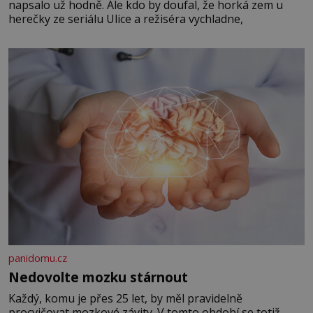
napsalo už hodně. Ale kdo by doufal, že horká zem u
herečky ze seriálu Ulice a režiséra vychladne,
panidomu.cz
Nedovolte mozku stárnout
Každý, komu je přes 25 let, by měl pravidelně
procvičovat mozkové závity. V tomto období se totiž