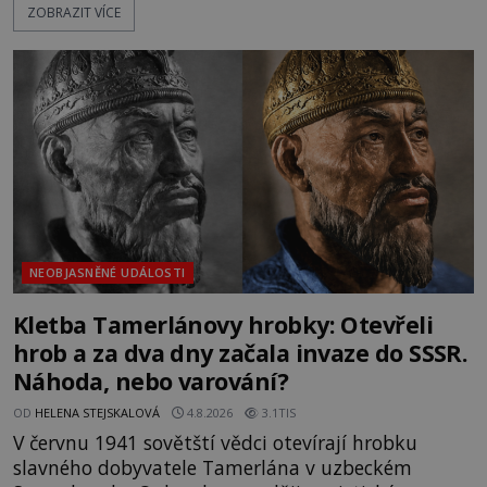
ZOBRAZIT VÍCE
nich se usídlí na jedné z věží slavného hradu
Trosky. Šlechtic Ota IV. z Bergova (1399–1452) patří
mezi vůdce protihusitského boje. Za manželku má
skutečně jistou
NEOBJASNĚNÉ UDÁLOSTI
Kletba Tamerlánovy hrobky: Otevřeli
hrob a za dva dny začala invaze do SSSR.
Náhoda, nebo varování?
OD
HELENA STEJSKALOVÁ
4.8.2026
3.1TIS
V červnu 1941 sovětští vědci otevírají hrobku
slavného dobyvatele Tamerlána v uzbeckém