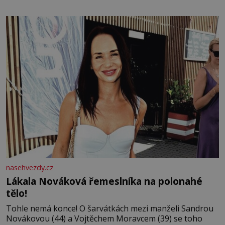
bezvýznamná. Teprve když se spojí s dalšími desítkami
tisíc příslušnic svého včelstva, vznikne jeden z
nejdokonalejších organismů
nasehvezdy.cz
Lákala Nováková řemeslníka na polonahé
tělo!
Tohle nemá konce! O šarvátkách mezi manželi Sandrou
Novákovou (44) a Vojtěchem Moravcem (39) se toho