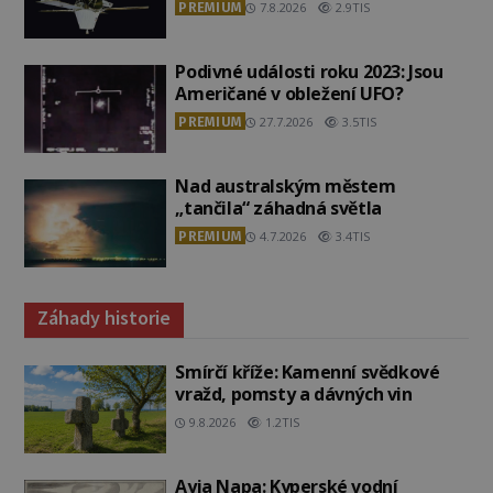
PREMIUM
7.8.2026
2.9TIS
Podivné události roku 2023: Jsou
Američané v obležení UFO?
PREMIUM
27.7.2026
3.5TIS
Nad australským městem
„tančila“ záhadná světla
PREMIUM
4.7.2026
3.4TIS
Záhady historie
Smírčí kříže: Kamenní svědkové
vražd, pomsty a dávných vin
9.8.2026
1.2TIS
Ayia Napa: Kyperské vodní