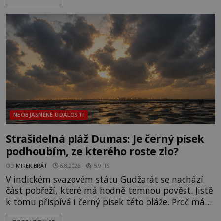
světlo, že vypadá jako „koule hořícího ohně“. Jde
jen o nějaký optický klam, nebo se zde skutečně
právě vznáší mimozemská loď
NEOBJASNĚNÉ UDÁLOSTI
Strašidelná pláž Dumas: Je černý písek
podhoubím, ze kterého roste zlo?
OD
MIREK BRÁT
6.8.2026
5.9TIS
V indickém svazovém státu Gudžarát se nachází
část pobřeží, které má hodně temnou pověst. Jistě
k tomu přispívá i černý písek této pláže. Proč má
pláž takové netypické zbarvení? Nakolik jsou