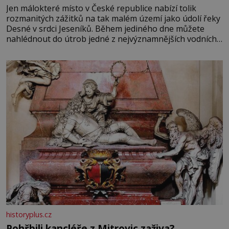
Jen málokteré místo v České republice nabízí tolik
rozmanitých zážitků na tak malém území jako údolí řeky
Desné v srdci Jeseníků. Během jediného dne můžete
nahlédnout do útrob jedné z nejvýznamnějších vodních
elektráren v Evropě, vydat se na horské hřebeny, projet
se na koloběžce a den zakončit poznáváním památek ve
Velkých Losinách nebo v termálním
historyplus.cz
Pohřbili kancléře z Mitrovic zaživa?