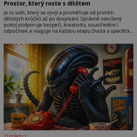
Prostor, který roste s dítětem
Je to svět, který se vyvíjí a proměňuje od prvních
dětských krůčků až po dospívání. Správně navržený
pokoj podporuje bezpečí, kreativitu, soustředění i
odpočinek a reaguje na každou etapu života a specifické
potřeby dítěte. Pro nejmenší je klíčová jednoduchost,
měkkost a bezpečí, proto by pokoj miminka měl působit
především klidně a útulně. Předškolní věk je
21stoleti.cz