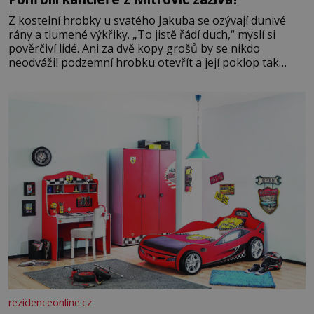
Z kostelní hrobky u svatého Jakuba se ozývají dunivé
rány a tlumené výkřiky. „To jistě řádí duch,“ myslí si
pověrčiví lidé. Ani za dvě kopy grošů by se nikdo
neodvážil podzemní hrobku otevřít a její poklop tak
raději jen skrápí svěcenou vodou. Za několik dní divné
burácení skutečně ustane. Když o mnoho let později
hrobku
rezidenceonline.cz