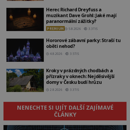
Herec Richard Dreyfuss a
muzikant Dave Grohl: Jaké mají
paranormální zážitky?
PREMIUM
5.8.2026
3.3TIS
Hororové zábavní parky: Straší tu
oběti nehod?
4.8.2026
3.5TIS
Kroky v prázdných chodbách a
přízraky v oknech: Nejděsivější
domy v Česku budí hrůzu
2.8.2026
3.3TIS
NENECHTE SI UJÍT DALŠÍ ZAJÍMAVÉ
ČLÁNKY