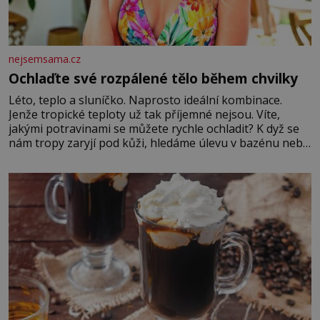
nejsemsama.cz
Ochlaďte své rozpálené tělo během chvilky
Léto, teplo a sluníčko. Naprosto ideální kombinace.
Jenže tropické teploty už tak příjemné nejsou. Víte,
jakými potravinami se můžete rychle ochladit? K dyž se
nám tropy zaryjí pod kůži, hledáme úlevu v bazénu nebo
pomocí klimatizace. Jenže ne vždycky můžeme být v jejich
blízkosti. Nemusíte však zoufat. Pokud budete mít
promyšlený jídelníček, žadné pařáky si na vás