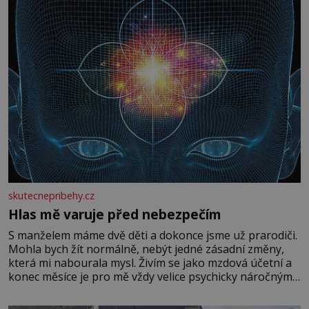
skutecnepribehy.cz
Hlas mě varuje před nebezpečím
S manželem máme dvě děti a dokonce jsme už prarodiči.
Mohla bych žít normálně, nebýt jedné zásadní změny,
která mi nabourala mysl. Živím se jako mzdová účetní a
konec měsíce je pro mě vždy velice psychicky náročným
obdobím. Od té chvíle, co máme vnoučata, mi dcera čím
dál častěji volá o pomoc, co se hlídání týče. Dalo by se