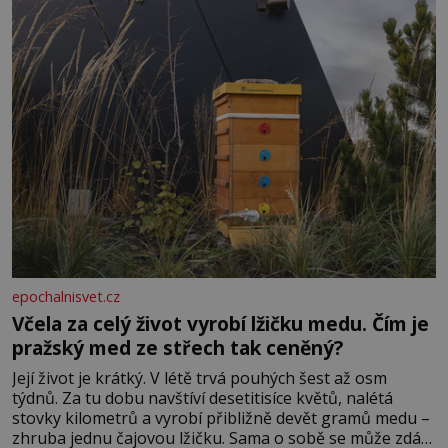
epochalnisvet.cz
Včela za celý život vyrobí lžičku medu. Čím je
pražský med ze střech tak ceněný?
Její život je krátký. V létě trvá pouhých šest až osm
týdnů. Za tu dobu navštíví desetitisíce květů, nalétá
stovky kilometrů a vyrobí přibližně devět gramů medu –
zhruba jednu čajovou lžičku. Sama o sobě se může zdát