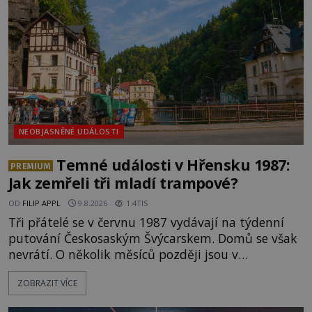
NEOBJASNĚNÉ UDÁLOSTI
Temné události v Hřensku 1987:
PREMIUM
Jak zemřeli tři mladí trampové?
OD
FILIP APPL
9.8.2026
1.4TIS
Tři přátelé se v červnu 1987 vydávají na týdenní
putování Českosaským Švýcarskem. Domů se však
nevrátí. O několik měsíců později jsou v
nepřístupných skalách u Hřenska nalezeny jejich
ZOBRAZIT VÍCE
kostry – a s nimi stopy, které se jen obtížně slučují
s nešťastnou náhodou. Zabil mladé trampy