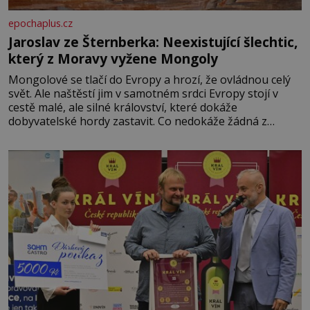
epochaplus.cz
Jaroslav ze Šternberka: Neexistující šlechtic,
který z Moravy vyžene Mongoly
Mongolové se tlačí do Evropy a hrozí, že ovládnou celý
svět. Ale naštěstí jim v samotném srdci Evropy stojí v
cestě malé, ale silné království, které dokáže
dobyvatelské hordy zastavit. Co nedokáže žádná z
asijských říší, co nedokážou Němci – to dokáže český
král. Nebo že by ne? Mongolové od roku 1223 postupují
podél Kaspického a Azovského moře,