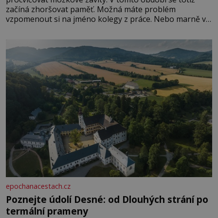
začíná zhoršovat paměť. Možná máte problém
vzpomenout si na jméno kolegy z práce. Nebo marně v
paměti lovíte název knížky, kterou jste nedávno přečetli.
Je to opravdu tak, s věkem jako kdyby se paměť
rozhodla stávkovat. Cvičte
epochanacestach.cz
Poznejte údolí Desné: od Dlouhých strání po
termální prameny