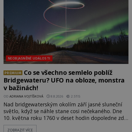
přírodní živel, neznámý útočník, nebo někdo, koho
tehdejší režim nechtěl odhalit? [gallery
ids="171131,171132,1711
NEOBJASNĚNÉ UDÁLOSTI
Co se všechno semlelo poblíž
PREMIUM
Bridgewateru? UFO na obloze, monstra
v bažinách!
OD
ADRIANA VOJTÍŠKOVÁ
8.8.2026
2.5TIS
Nad bridgewaterským okolím září jasné sluneční
světlo, když se náhle stane cosi nečekaného. Dne
10. května roku 1760 v deset hodin dopoledne zde
dojde k vůbec prvnímu historicky doloženému
ZOBRAZIT VÍCE
přeletu UFO. Podle záznamů vyzařuje takové