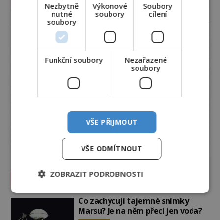
Nezbytně
Výkonové
Soubory
nutné
soubory
cílení
soubory
Funkční soubory
Nezařazené
soubory
VŠE PŘIJMOUT
VŠE ODMÍTNOUT
ZOBRAZIT PODROBNOSTI
Vesmír a technologie
Co zachycují tajemné snímky
Marsu? Je na něm přeci jen voda?