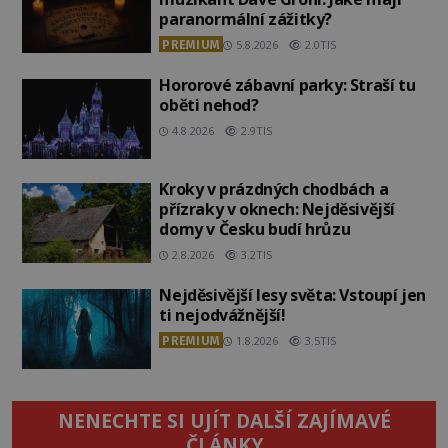
paranormální zážitky?
PREMIUM
5.8.2026
2.0TIS
Hororové zábavní parky: Straší tu
oběti nehod?
4.8.2026
2.9TIS
Kroky v prázdných chodbách a
přízraky v oknech: Nejděsivější
domy v Česku budí hrůzu
2.8.2026
3.2TIS
Nejděsivější lesy světa: Vstoupí jen
ti nejodvážnější!
PREMIUM
1.8.2026
3.5TIS
NENECHTE SI UJÍT DALŠÍ ZAJÍMAVÉ
ČLÁNKY