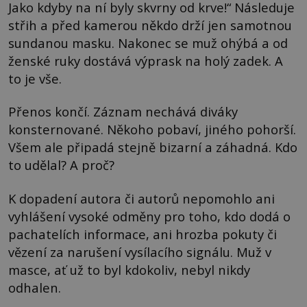
Jako kdyby na ní byly skvrny od krve!“ Následuje
střih a před kamerou někdo drží jen samotnou
sundanou masku. Nakonec se muž ohýbá a od
ženské ruky dostává výprask na holý zadek. A
to je vše.
Přenos končí. Záznam nechává diváky
konsternované. Někoho pobaví, jiného pohorší.
Všem ale připadá stejně bizarní a záhadná. Kdo
to udělal? A proč?
K dopadení autora či autorů nepomohlo ani
vyhlášení vysoké odměny pro toho, kdo dodá o
pachatelích informace, ani hrozba pokuty či
vězení za narušení vysílacího signálu. Muž v
masce, ať už to byl kdokoliv, nebyl nikdy
odhalen.