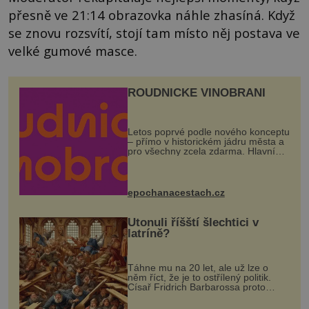
přesně ve 21:14 obrazovka náhle zhasíná. Když
se znovu rozsvítí, stojí tam místo něj postava ve
velké gumové masce.
ROUDNICKÉ VINOBRANÍ
Letos poprvé podle nového konceptu
– přímo v historickém jádru města a
pro všechny zcela zdarma. Hlavní
program se odehraje na Karlově a
Husově náměstí. Návštěvníci se
mohou těšit na víno, burčák, pes...
epochanacestach.cz
Utonuli říšští šlechtici v
latríně?
Táhne mu na 20 let, ale už lze o
něm říct, že je to ostřílený politik.
Císař Fridrich Barbarossa proto
posílá svého syna a dědice Jindřicha
VI. do Erfurtu, aby se stal