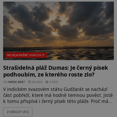
NEOBJASNĚNÉ UDÁLOSTI
Strašidelná pláž Dumas: Je černý písek
podhoubím, ze kterého roste zlo?
OD
MIREK BRÁT
6.8.2026
3.4TIS
V indickém svazovém státu Gudžarát se nachází
část pobřeží, které má hodně temnou pověst. Jistě
k tomu přispívá i černý písek této pláže. Proč má
pláž takové netypické zbarvení? Nakolik jsou
ZOBRAZIT VÍCE
pravdivé historky, že zde došlo k nevysvětlitelným