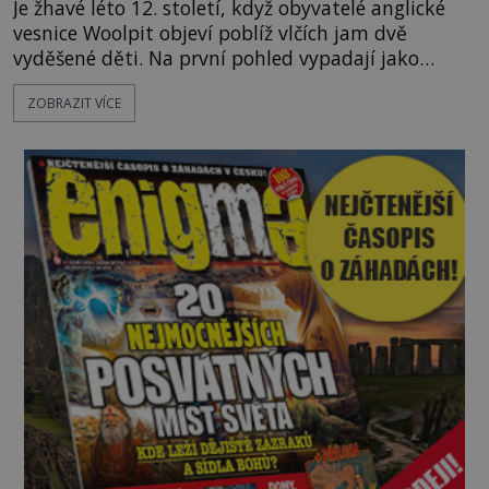
Je žhavé léto 12. století, když obyvatelé anglické
vesnice Woolpit objeví poblíž vlčích jam dvě
vyděšené děti. Na první pohled vypadají jako
každé jiné, až na jednu děsivou výjimku. Jejich
ZOBRAZIT VÍCE
kůže má nazelenalý odstín, mluví
nesrozumitelnou řečí a odmítají jakékoli jídlo
kromě syrových bobů. Příběh se rychle stává
jednou z největších záhad středověké Anglie a ani
po téměř devíti stech letech není