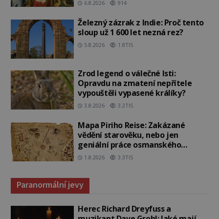
6.8.2026
914
Železný zázrak z Indie: Proč tento
sloup už 1 600 let nezná rez?
5.8.2026
1.8TIS
Zrod legend o válečné lsti:
Opravdu na zmatení nepřítele
vypouštěli vypasené králíky?
3.8.2026
3.2TIS
Mapa Piriho Reise: Zakázané
vědění starověku, nebo jen
geniální práce osmanského
admirála?
1.8.2026
3.3TIS
Paranormální jevy
Herec Richard Dreyfuss a
muzikant Dave Grohl: Jaké mají