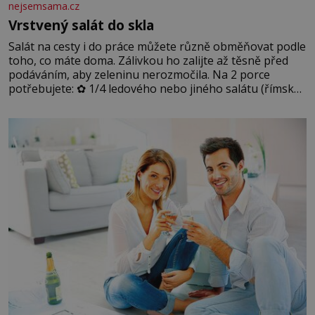
nejsemsama.cz
Vrstvený salát do skla
Salát na cesty i do práce můžete různě obměňovat podle
toho, co máte doma. Zálivkou ho zalijte až těsně před
podáváním, aby zeleninu nerozmočila. Na 2 porce
potřebujete: ✿ 1/4 ledového nebo jiného salátu (římský
salát, polníček…) ✿ 1 malá konzerva kukuřice ✿ ½
okurky ✿ 2 rajčata Zálivka: ✿ 4 lžíce olivového oleje ✿ 1
lžíci citronové šťávy ✿ ½ stroužku