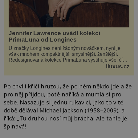
Jennifer Lawrence uvádí kolekci
PrimaLuna od Longines
U značky Longines není žádným nováčkem, nyní je
však mnohem kompaktnější, smyslnější, ženštější.
Redesignovaná kolekce PrimaLuna vystihuje vše, čím
je značka Longines dnes a čím byla i před sto dvacet...
iluxus.cz
Po chvíli křičí hrůzou, že po něm někdo jde a že
pro něj přijdou, poté naříká a mumlá si pro
sebe. Nasazuje si jednu rukavici, jako to v té
době dělával Michael Jackson (1958–2009), a
říká: „Tu druhou nosí můj brácha. Ale tahle je
špinavá!