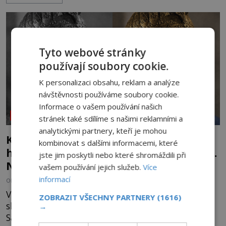
Trosky. Šlechtic Ota IV. z Bergova (1399–1452) patří
mezi vůdce protihusitského boje. Za manželku má
skutečně jistou
Tyto webové stránky
používají soubory cookie.
K personalizaci obsahu, reklam a analýze
návštěvnosti používáme soubory cookie.
Informace o vašem používání našich
NEOBJASNĚNÉ UDÁLOSTI
stránek také sdílíme s našimi reklamními a
analytickými partnery, kteří je mohou
Kletba Tamerlánovy hrobky: Otevřeli
kombinovat s dalšími informacemi, které
hrob a za dva dny začala invaze do SSSR.
jste jim poskytli nebo které shromáždili při
Náhoda, nebo varování?
vašem používání jejich služeb.
Více
informací
OD
HELENA STEJSKALOVÁ
4.8.2026
2.5TIS
V červnu 1941 sovětští vědci otevírají hrobku
ZOBRAZIT VŠECHNY PARTNERY
(1616)
slavného dobyvatele Tamerlána v uzbeckém
→
Samarkandu. O dva dny později nacistické