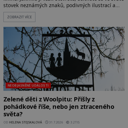
stovek neznámých znaků, podivných ilustrací a
textu, který už téměř dvě století vzdoruje všem
ZOBRAZIT VÍCE
pokusům o rozluštění. Rohoncský kodex patří mezi
největší záhady evropských dějin a dodnes nikdo s
jistotou neví, kdo jej napsal, kdy vznikl ani co
vlastně vypráví. Rohoncský kodex se poprvé
objevuje v roce
NEOBJASNĚNÉ UDÁLOSTI
Zelené děti z Woolpitu: Přišly z
pohádkové říše, nebo jen ztraceného
světa?
OD
HELENA STEJSKALOVÁ
31.7.2026
3.2TIS