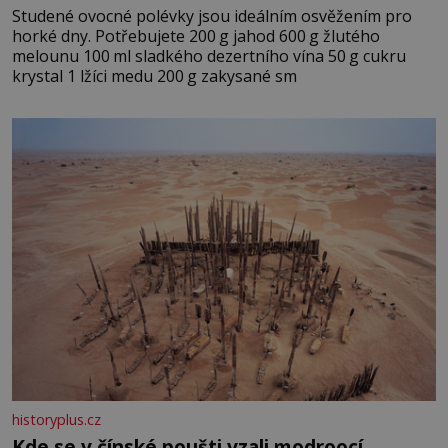
Studené ovocné polévky jsou ideálním osvěžením pro
horké dny. Potřebujete 200 g jahod 600 g žlutého
melounu 100 ml sladkého dezertního vína 50 g cukru
krystal 1 lžíci medu 200 g zakysané sm
historyplus.cz
Kde se v čínské poušti vzali modroocí