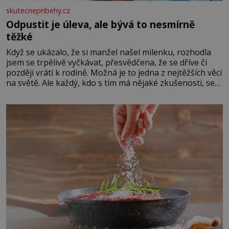
skutecnepribehy.cz
Odpustit je úleva, ale bývá to nesmírně
těžké
Když se ukázalo, že si manžel našel milenku, rozhodla
jsem se trpělivě vyčkávat, přesvědčena, že se dříve či
později vrátí k rodině. Možná je to jedna z nejtěžších věcí
na světě. Ale každý, kdo s tím má nějaké zkušenosti, se
zapřísahá, že pokud odpustíte, znatelně se vám uleví.
Když se ke mně doneslo, že si manžel pořídil milenku,