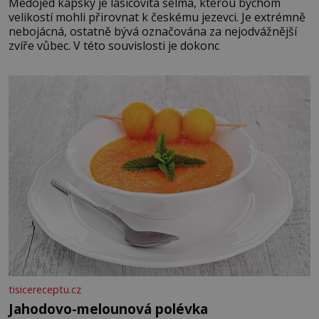
Medojed kapský je lasicovitá šelma, kterou bychom
velikostí mohli přirovnat k českému jezevci. Je extrémně
nebojácná, ostatně bývá označována za nejodvážnější
zvíře vůbec. V této souvislosti je dokonc
tisicereceptu.cz
Jahodovo-melounová polévka