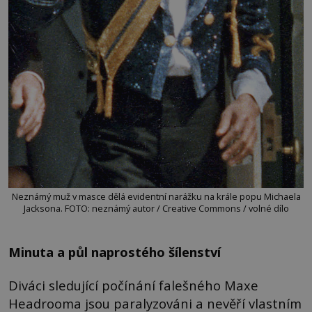
Neznámý muž v masce dělá evidentní narážku na krále popu Michaela
Jacksona. FOTO: neznámý autor / Creative Commons / volné dílo
Minuta a půl naprostého šílenství
Diváci sledující počínání falešného Maxe
Headrooma jsou paralyzováni a nevěří vlastním