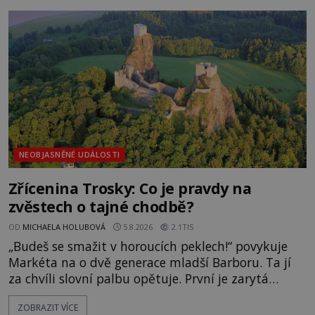
zmizením turistů? Ti, kteří se nebojí, nás mohou
následovat. Vstupujeme na pláž Dumas ve městě
Surat. Gu
NEOBJASNĚNÉ UDÁLOSTI
Zřícenina Trosky: Co je pravdy na
zvěstech o tajné chodbě?
OD
MICHAELA HOLUBOVÁ
5.8.2026
2.1TIS
„Budeš se smažit v horoucích peklech!“ povykuje
Markéta na o dvě generace mladší Barboru. Ta jí
za chvíli slovní palbu opětuje. První je zarytá
katolička, druhá přesvědčená kališnice. A každá z
ZOBRAZIT VÍCE
nich se usídlí na jedné z věží slavného hradu