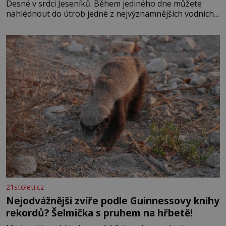
Desné v srdci Jeseníků. Během jediného dne můžete
nahlédnout do útrob jedné z nejvýznamnějších vodních
elektráren v Evropě, vydat se na horské hřebeny, projet
se na koloběžce a den zakončit poznáváním památek ve
Velkých Losinách nebo v termálním
21stoleti.cz
Nejodvážnější zvíře podle Guinnessovy knihy
rekordů? Šelmička s pruhem na hřbetě!