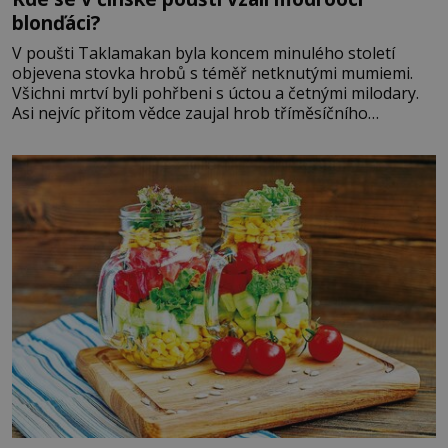
blonďáci?
V poušti Taklamakan byla koncem minulého století
objevena stovka hrobů s téměř netknutými mumiemi.
Všichni mrtví byli pohřbeni s úctou a četnými milodary.
Asi nejvíc přitom vědce zaujal hrob tříměsíčního
chlapečka s modrou filcovou čapkou, z níž se draly
blonďaté vlásky. Fakt, že jsou těla dávných lidí nesmírně
dobře zachovalá, přičítají odborníci zdejším klimatickým
podmínkám. Sucho, prosolené písky a extrémně