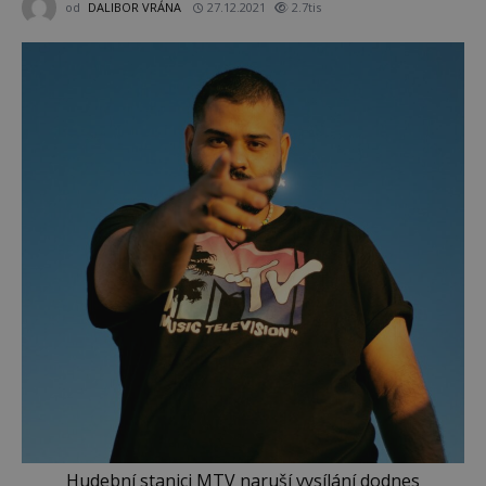
od
DALIBOR VRÁNA
27.12.2021
2.7tis
Hudební stanici MTV naruší vysílání dodnes