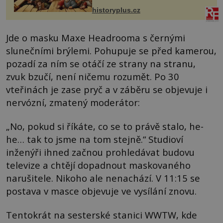
prostředníkem při řešení sporu m...
historyplus.cz
Jde o masku Maxe Headrooma s černými
slunečními brýlemi. Pohupuje se před kamerou,
pozadí za ním se otáčí ze strany na stranu,
zvuk bzučí, není ničemu rozumět. Po 30
vteřinách je zase pryč a v záběru se objevuje i
nervózní, zmatený moderátor:
„No, pokud si říkáte, co se to právě stalo, he-
he… tak to jsme na tom stejně.“ Studioví
inženýři ihned začnou prohledávat budovu
televize a chtějí dopadnout maskovaného
narušitele. Nikoho ale nenachází. V 11:15 se
postava v masce objevuje ve vysílání znovu.
Tentokrát na sesterské stanici WWTW, kde