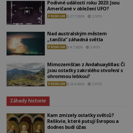
Podivné události roku 2023: Jsou
Američané v obležení UFO?
PREMIUM
27.7.2026
3.5TIS
Nad australským městem
„tančila“ záhadná světla
PREMIUM
4.7.2026
3.4TIS
Mimozemšťan z Andahuaylillas: Čí
jsou ostatky zakrslého stvoření s
ohromnou lebkou?
PREMIUM
26.6.2026
2.9TIS
Záhady historie
Kam zmizely ostatky světců?
Relikvie, které putují Evropou a
dodnes budí úžas