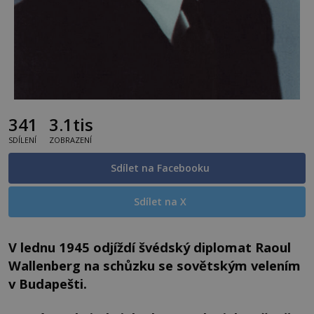
341
3.1tis
SDÍLENÍ
ZOBRAZENÍ
Sdílet na Facebooku
Sdílet na X
V lednu 1945 odjíždí švédský diplomat Raoul
Wallenberg na schůzku se sovětským velením
v Budapešti.