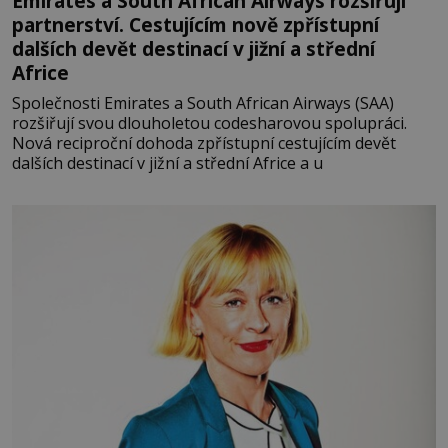
Emirates a South African Airways rozšiřují
partnerství. Cestujícím nově zpřístupní
dalších devět destinací v jižní a střední
Africe
Společnosti Emirates a South African Airways (SAA)
rozšiřují svou dlouholetou codesharovou spolupráci.
Nová reciproční dohoda zpřístupní cestujícím devět
dalších destinací v jižní a střední Africe a u