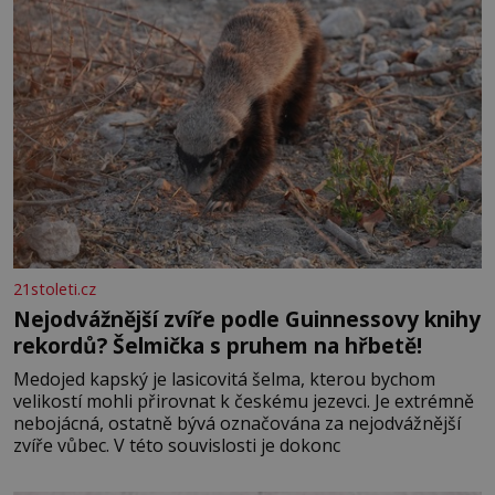
21stoleti.cz
Nejodvážnější zvíře podle Guinnessovy knihy
rekordů? Šelmička s pruhem na hřbetě!
Medojed kapský je lasicovitá šelma, kterou bychom
velikostí mohli přirovnat k českému jezevci. Je extrémně
nebojácná, ostatně bývá označována za nejodvážnější
zvíře vůbec. V této souvislosti je dokonc