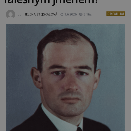
PREMIUM
od
HELENA STEJSKALOVÁ
1.6.2026
3.1tis