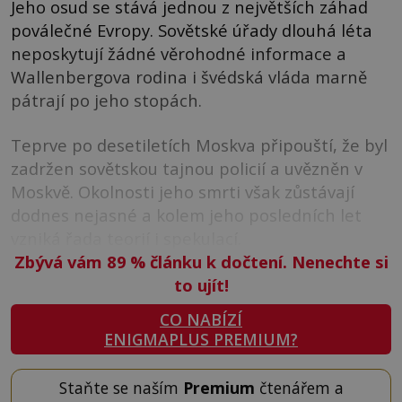
Jeho osud se stává jednou z největších záhad
poválečné Evropy. Sovětské úřady dlouhá léta
neposkytují žádné věrohodné informace a
Wallenbergova rodina i švédská vláda marně
pátrají po jeho stopách.
Teprve po desetiletích Moskva připouští, že byl
zadržen sovětskou tajnou policií a uvězněn v
Moskvě. Okolnosti jeho smrti však zůstávají
dodnes nejasné a kolem jeho posledních let
vzniká řada teorií i spekulací.
Zbývá vám 89
%
článku k dočtení. Nenechte si
to ujít!
CO NABÍZÍ
ENIGMAPLUS PREMIUM?
Staňte se naším
Premium
čtenářem a