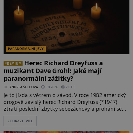
PARANORMÁLNÍ JEVY
Herec Richard Dreyfuss a
PREMIUM
muzikant Dave Grohl: Jaké mají
paranormální zážitky?
OD
ANDREA ŠULCOVÁ
5.8.2026
2.0TIS
Je to jízda s větrem o závod. V roce 1982 americký
drogově závislý herec Richard Dreyfuss (*1947)
ztratí poslední zbytky sebezáchovy a prohání se
po silnicích ve svém mercedesu jako utržený ze
ZOBRAZIT VÍCE
řetězu. Vše vyvrcholí katastrofou, když to Dreyfuss
napálí v plné rychlosti do stromu! Policie ve vraku