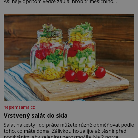
Asi nejvíc přitom vědce zaujal hrob tříměsíčního
chlapečka s modrou filcovou čapkou, z níž se draly
blonďaté vlásky. Fakt, že jsou těla dávných lidí nesmírně
dobře zachovalá, přičítají odborníci zdejším klimatickým
podmínkám. Sucho, prosolené písky a extrémně
nejsemsama.cz
Vrstvený salát do skla
Salát na cesty i do práce můžete různě obměňovat podle
toho, co máte doma. Zálivkou ho zalijte až těsně před
podáváním, aby zeleninu nerozmočila. Na 2 porce