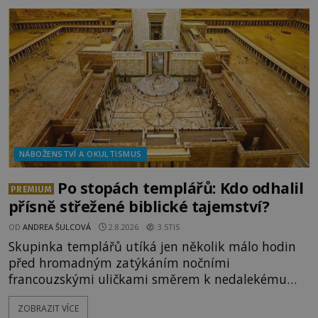
zůstalo? Prozkoumejte to spolu s ENIGMOU! Na
vrch Hr
NÁBOŽENSTVÍ A OKULTISMUS
Po stopách templářů: Kdo odhalil
PREMIUM
přísně střežené biblické tajemství?
OD
ANDREA ŠULCOVÁ
2.8.2026
3.5TIS
Skupinka templářů utíká jen několik málo hodin
před hromadným zatýkáním nočními
francouzskými uličkami směrem k nedalekému
přístavu. Jeden z nich má přes ramena ranec s
ZOBRAZIT VÍCE
tajemným obsahem. Kapitán lodi už na ně čeká.