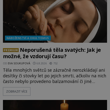
NÁBOŽENSTVÍ A OKULTISMUS
Neporušená těla svatých: Jak je
PREMIUM
možné, že vzdorují času?
OD
EVA SOUKUPOVÁ
6.8.2026
752
Těla mnohých světců se zázračně nerozkládají ani
desítky či stovky let po jejich smrti, ačkoliv na nich
často nebylo provedeno balzamování či jiné
pokusy o konzervaci. Neporušené ostatky bývají
ZOBRAZIT VÍCE
považovány za důkaz svatosti zemřelých. Jaké
tajemné síly těla významných náboženských
osobností ochraňují? Na hřbitově u kláštera
Milosrdných