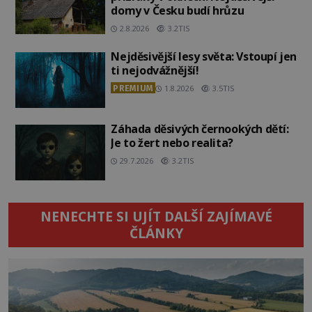
domy v Česku budí hrůzu
2.8.2026
3.2TIS
Nejděsivější lesy světa: Vstoupí jen
ti nejodvážnější!
PREMIUM
1.8.2026
3.5TIS
Záhada děsivých černookých dětí:
Je to žert nebo realita?
29.7.2026
3.2TIS
NENECHTE SI UJÍT DALŠÍ ZAJÍMAVÉ
ČLÁNKY