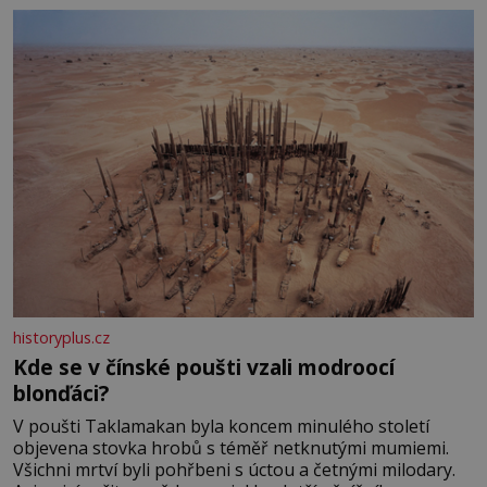
historyplus.cz
Kde se v čínské poušti vzali modroocí
blonďáci?
V poušti Taklamakan byla koncem minulého století
objevena stovka hrobů s téměř netknutými mumiemi.
Všichni mrtví byli pohřbeni s úctou a četnými milodary.