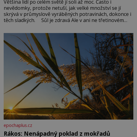
Většina lidí po celém světě jí soli až moc. Často i
nevědomky, protože netuší, jak velké množství se jí
skrývá v průmyslově vyráběných potravinách, dokonce i
těch sladkých. Sůl je zdravá Ale v ani ne třetinovém
množství, než je pro většinu populace běžné. Její
základní složky– sodík a chlór – jsou zásadní pro
správné hospodaření
epochaplus.cz
Rákos: Nenápadný poklad z mokřadů