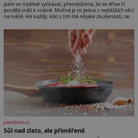
jsem se trpělivě vyčkávat, přesvědčena, že se dříve či
později vrátí k rodině. Možná je to jedna z nejtěžších věcí
na světě. Ale každý, kdo s tím má nějaké zkušenosti, se
zapřísahá, že pokud odpustíte, znatelně se vám uleví.
Když se ke mně doneslo, že si manžel pořídil milenku,
panidomu.cz
Sůl nad zlato, ale přiměřeně