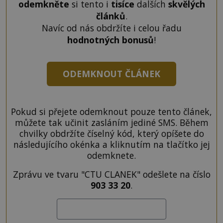
odemkněte
si tento i
tisíce
dalších
skvělých
článků
.
Navíc od nás obdržíte i celou řadu
hodnotných bonusů
!
ODEMKNOUT ČLÁNEK
Pokud si přejete odemknout pouze tento článek,
můžete tak učinit zasláním jediné SMS. Během
chvilky obdržíte číselný kód, který opíšete do
následujícího okénka a kliknutím na tlačítko jej
odemknete.
Zprávu ve tvaru "CTU CLANEK" odešlete na číslo
903 33 20
.