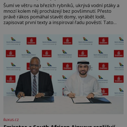
Šumí ve větru na březích rybníků, ukrývá vodní ptáky a
mnozí kolem něj procházejí bez povšimnutí. Přesto
právě rákos pomáhal stavět domy, vyrábět lodě,
zapisovat první texty a inspiroval řadu pověstí. Tato
skromná, ale užitečná rostlina provází člověka už tisíce
let. Většina lidí vnímá rákos jen jako obyčejnou kulisu
letního koupání. Stačí se však podívat
iluxus.cz