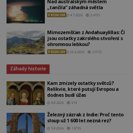
Nad australským městem
„tančila“ záhadná světla
PREMIUM
4.7.2026
3.4TIS
Mimozemšťan z Andahuaylillas: Čí
jsou ostatky zakrslého stvoření s
ohromnou lebkou?
PREMIUM
26.6.2026
2.9TIS
Záhady historie
Kam zmizely ostatky světců?
Relikvie, které putují Evropou a
dodnes budí úžas
6.8.2026
914
Železný zázrak z Indie: Proč tento
sloup už 1 600 let nezná rez?
5.8.2026
1.8TIS