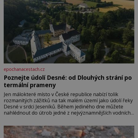
epochanacestach.cz
Poznejte údolí Desné: od Dlouhých strání po
termální prameny
Jen málokteré místo v České republice nabízí tolik
rozmanitých zážitků na tak malém území jako údolí řeky
Desné v srdci Jeseníků. Během jediného dne můžete
nahlédnout do útrob jedné z nejvýznamnějších vodních
elektráren v Evropě, vydat se na horské hřebeny, projet
se na koloběžce a den zakončit poznáváním památek ve
Velkých Losinách nebo v termálním