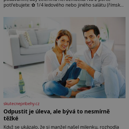
potřebujete: ✿ 1/4 ledového nebo jiného salátu (římský
salát, polníček…) ✿ 1 malá konzerva kukuřice ✿ ½
okurky ✿ 2 rajčata Zálivka: ✿ 4 lžíce olivového oleje ✿ 1
lžíci citronové šťávy ✿ ½ stroužku
skutecnepribehy.cz
Odpustit je úleva, ale bývá to nesmírně
těžké
Když se ukázalo, že si manžel našel milenku, rozhodla