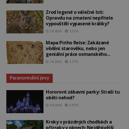
Zrod legend o válečné lsti:
Opravdu na zmatení nepřítele
vypouštěli vypasené králíky?
3.8.2026
3.2TIS
Mapa Piriho Reise: Zakázané
vědění starověku, nebo jen
geniální práce osmanského
admirála?
1.8.2026
3.3TIS
Paranormální jevy
Hororové zábavní parky: Straší tu
oběti nehod?
4.8.2026
2.9TIS
Kroky v prázdných chodbách a
přízraky v oknech: Nejděsivější