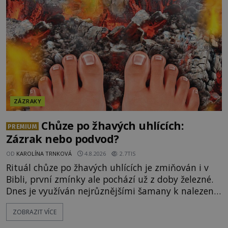
následně nalezne schovaný kokain. Tímto
momentem se slavnému
ZÁZRAKY
Chůze po žhavých uhlících:
PREMIUM
Zázrak nebo podvod?
OD
KAROLÍNA TRNKOVÁ
4.8.2026
2.7TIS
Rituál chůze po žhavých uhlících je zmiňován i v
Bibli, první zmínky ale pochází už z doby železné.
Dnes je využíván nejrůznějšími šamany k nalezení
spirituální síly či vnitřního klidu. Jak funguje a proč
ZOBRAZIT VÍCE
si při něm člověk nepopálí nohy, což bylo
objektivně dokázáno? Je na něm i něco