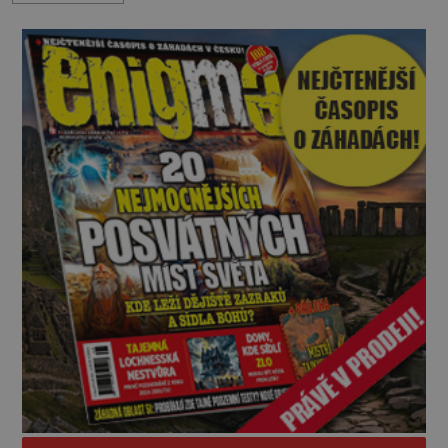
„Dejte to do podpalubí a připravte se. Za chvíli
vyplouváme,“ sdělí jim. „Kam máme namířeno,
kapitáne?“ zeptá se ho jeden z templářů. „Do Sk