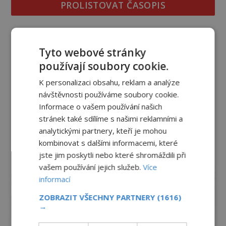
PROLISTOVAT ČASOPIS
Tyto webové stránky
používají soubory cookie.
K personalizaci obsahu, reklam a analýze
návštěvnosti používáme soubory cookie.
Informace o vašem používání našich
stránek také sdílíme s našimi reklamními a
analytickými partnery, kteří je mohou
kombinovat s dalšími informacemi, které
jste jim poskytli nebo které shromáždili při
reklama
vašem používání jejich služeb.
Více
informací
ZOBRAZIT VŠECHNY PARTNERY
(1616)
→