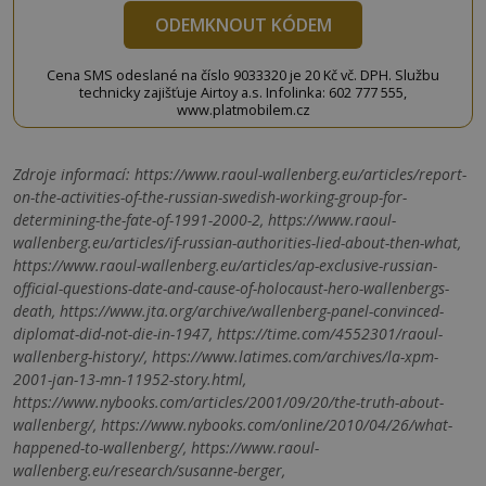
ODEMKNOUT KÓDEM
Cena SMS odeslané na číslo 9033320 je 20 Kč vč. DPH. Službu
technicky zajišťuje Airtoy a.s. Infolinka: 602 777 555,
www.platmobilem.cz
Zdroje informací:
https://www.raoul-wallenberg.eu/articles/report-
on-the-activities-of-the-russian-swedish-working-group-for-
determining-the-fate-of-1991-2000-2, https://www.raoul-
wallenberg.eu/articles/if-russian-authorities-lied-about-then-what,
https://www.raoul-wallenberg.eu/articles/ap-exclusive-russian-
official-questions-date-and-cause-of-holocaust-hero-wallenbergs-
death, https://www.jta.org/archive/wallenberg-panel-convinced-
diplomat-did-not-die-in-1947, https://time.com/4552301/raoul-
wallenberg-history/, https://www.latimes.com/archives/la-xpm-
2001-jan-13-mn-11952-story.html,
https://www.nybooks.com/articles/2001/09/20/the-truth-about-
wallenberg/, https://www.nybooks.com/online/2010/04/26/what-
happened-to-wallenberg/, https://www.raoul-
wallenberg.eu/research/susanne-berger,