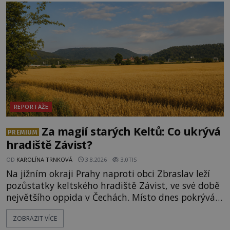
nadpřirozeného? Histori
REPORTÁŽE
Za magií starých Keltů: Co ukrývá
PREMIUM
hradiště Závist?
OD
KAROLÍNA TRNKOVÁ
3.8.2026
3.0TIS
Na jižním okraji Prahy naproti obci Zbraslav leží
pozůstatky keltského hradiště Závist, ve své době
největšího oppida v Čechách. Místo dnes pokrývá
les, zbytky po kdysi monumentálním hradišti jsou
ZOBRAZIT VÍCE
ale v terénu patrné stále. Co dalšího tu po Keltech