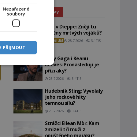
Nezařazené
Paranormální jevy
soubory
Pláž v Dieppe: Znějí tu
ozvěny mrtvých vojáků?
PREMIUM
28.7.2026
3.1TIS
E PŘIJMOUT
Lady Gaga i Keanu
Reeves: Pronásledují je
přízraky?
28.7.2026
3.4TIS
Hudebník Sting: Vyvolaly
jeho rockové hity
temnou sílu?
23.7.2026
3.4TIS
Strážci Eilean Mòr: Kam
zmizeli tři muži z
opuštěného majáku?