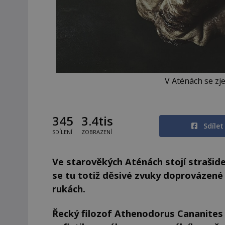
V Aténách se zj
345
3.4tis
Sdíle
SDÍLENÍ
ZOBRAZENÍ
Ve starověkých Aténách stojí strašid
se tu totiž děsivé zvuky doprovázené
rukách.
Řecký filozof Athenodorus Cananite