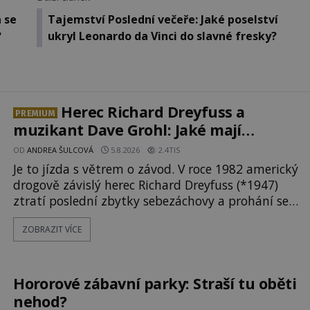
 se
Tajemství Poslední večeře: Jaké poselství
?
ukryl Leonardo da Vinci do slavné fresky?
Herec Richard Dreyfuss a
PREMIUM
muzikant Dave Grohl: Jaké mají
paranormální zážitky?
OD
ANDREA ŠULCOVÁ
5.8.2026
2.4TIS
Je to jízda s větrem o závod. V roce 1982 americký
drogově závislý herec Richard Dreyfuss (*1947)
ztratí poslední zbytky sebezáchovy a prohání se
po silnicích ve svém mercedesu jako utržený ze
ZOBRAZIT VÍCE
řetězu. Vše vyvrcholí katastrofou, když to
Dreyfuss napálí v plné rychlosti do stromu! Policie
ve vraku následně nalezne schovaný kokain.
Tímto momentem se slavnému
Hororové zábavní parky: Straší tu oběti
nehod?