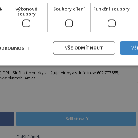
terý opíšete do následujícího okénka a kliknutím na
é
Výkonové
Soubory cílení
Funkční soubory
soubory
tko jej odemknete.
CLANEK" odešlete na číslo
903 33 20
.
ODROBNOSTI
VŠE ODMÍTNOUT
VŠ
EMKNOUT KÓDEM
DPH. Službu technicky zajišťuje Airtoy a.s. Infolinka: 602 777 555,
ww.platmobilem.cz
Sdílet na X
Další článek