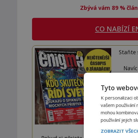
Zbývá vám 89
%
člán
CO NABÍZÍ
E
Staňte
Navíc
Tyto webové
K personalizaci o
vašem používání na
mohou kombinovat 
používání jejich s
ZOBRAZIT VŠE
Pokud si přejete odemknout pouze ten