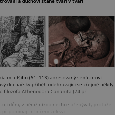
ování a duchovi stane tváří v tvář!
inia mladšího (61–113) adresovaný senátorovi
mavý duchařský příběh odehrávající se zřejmě někdy
o filozofa Athenodora Cananita (74 př.
y stojí dům, v němž nikdo nechce přebývat, protože
 připomínající řinčení železa.