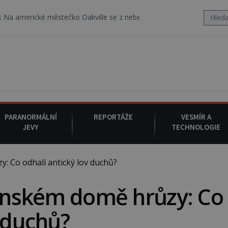
ické městečko Oakville se z nebe snáší podivná rosolovitá látka 
PARANORMÁLNÍ
REPORTÁŽE
VESMÍR A
JEVY
TECHNOLOGIE
: Co odhalí antický lov duchů?
ténském domě hrůzy: Co
v duchů?