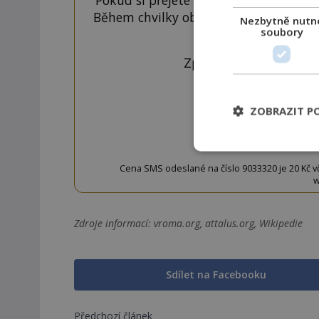
Během chvilky obdržíte číselný kód, k
Nezbytně nutn
soubory
tlačí
Zprávu ve tvaru "CTU 
ZOBRAZIT P
OD
Cena SMS odeslané na číslo 9033320 je 20 Kč vč. 
w
Zdroje informací:
vroma.org, attalus.org, Wikipedie
Sdílet na Facebooku
Předchozí článek