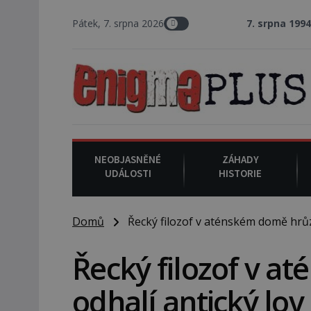
Pátek, 7. srpna 2026
7. srpna 1994
: Na amer
NEOBJASNĚNÉ
ZÁHADY
UDÁLOSTI
HISTORIE
Domů
Řecký filozof v aténském domě hrůzy
Řecký filozof v a
odhalí antický lo