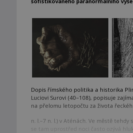
sofistikovaného paranormálního vyšetř
Dopis římského politika a historika Pl
Luciovi Surovi (40–108), popisuje zají
na přelomu letopočtu za života řeckéh
n. l.–7 n. l.) v Aténách. Ve městě tehd
se tam uprostřed noci často ozývá hluk