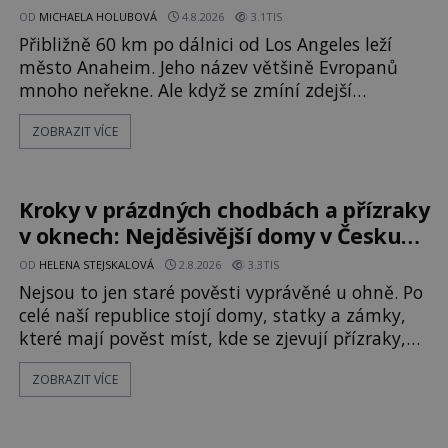
OD
MICHAELA HOLUBOVÁ
4.8.2026
3.1TIS
Přibližně 60 km po dálnici od Los Angeles leží
město Anaheim. Jeho název většině Evropanů
mnoho neřekne. Ale když se zmíní zdejší
Disneyland, je hned jasno. Zábavní park vyroste
ZOBRAZIT VÍCE
na poklidném místě bývalého sadu
pomerančovníků. Klid tu teď rozhodně nepanuje,
park navštíví kolem 17 000 000 zábavychtivých
lidí ročně. A ač je velká snaha to utajit, někteří z
Kroky v prázdných chodbách a přízraky
v oknech: Nejděsivější domy v Česku
budí hrůzu
OD
HELENA STEJSKALOVÁ
2.8.2026
3.3TIS
Nejsou to jen staré pověsti vyprávěné u ohně. Po
celé naší republice stojí domy, statky a zámky,
které mají pověst míst, kde se zjevují přízraky,
ozývají nevysvětlitelné zvuky nebo se dějí
ZOBRAZIT VÍCE
podivné jevy. Zatímco historici většinou hledají
racionální vysvětlení, záhadologové upozorňují,
že některé lokality vykazují nápadně podobná