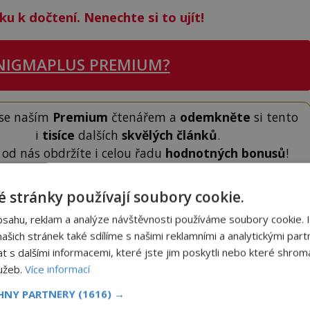
ku k dočtení. Nenechte si to ujít!
NIGMAPLUS PREMIUM?
 se naším
Premium
čtenářem a
odemkněte
si tento
i
tisíce
dalších
skvělých článků
.
 od nás obdržíte i celou řadu
hodnotných bonusů
!
 stránky používají soubory cookie.
ODEMKNOUT ČLÁNEK
bsahu, reklam a analýze návštěvnosti používáme soubory cookie. 
šich stránek také sdílíme s našimi reklamními a analytickými partn
s dalšími informacemi, které jste jim poskytli nebo které shromá
lužeb.
Více informací
CHNY PARTNERY
(1616) →
to článek, můžete tak učinit zasláním jediné SMS.