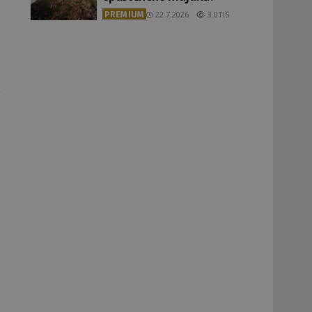
PREMIUM
22.7.2026
3.0TIS