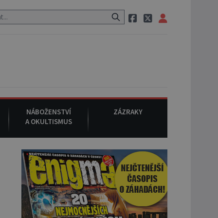
neznámého původu.
7. srpna 1994
: Na americké městečko Oakville
NÁBOŽENSTVÍ
ZÁZRAKY
A OKULTISMUS