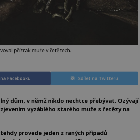
evoval přízrak muže v řetězech.
t na Facebooku
Sdílet na Twitteru
elný dům, v němž nikdo nechtce přebývat. Ozývají
 zjevením vyzáblého starého muže s řetězy na
s tehdy provede
jeden z raných případů