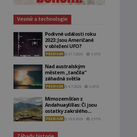
Vesmír a technologie
Podivné události roku
2023: Jsou Američané
v obležení UFO?
PREMIUM
27.7.2026
3.5TIS
Nad australským
městem „tančila“
záhadná světla
PREMIUM
4.7.2026
3.4TIS
Mimozemšťan z
Andahuaylillas: Čí jsou
ostatky zakrslého
stvoření s ohromnou
PREMIUM
26.6.2026
2.9TIS
lebkou?
Záhady historie