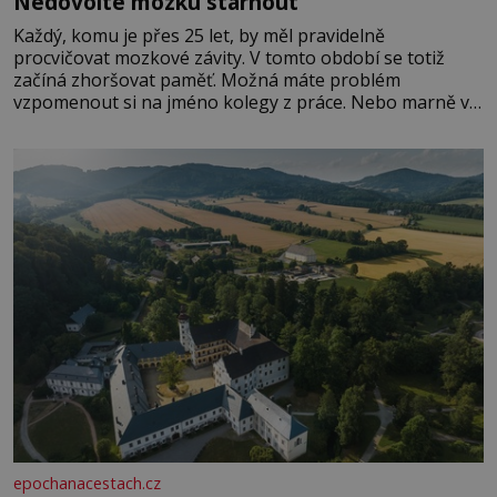
Nedovolte mozku stárnout
Každý, komu je přes 25 let, by měl pravidelně
procvičovat mozkové závity. V tomto období se totiž
začíná zhoršovat paměť. Možná máte problém
vzpomenout si na jméno kolegy z práce. Nebo marně v
paměti lovíte název knížky, kterou jste nedávno přečetli.
Je to opravdu tak, s věkem jako kdyby se paměť
rozhodla stávkovat. Cvičte
epochanacestach.cz