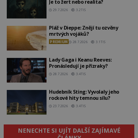
Je to žert nebo realita?
29.7.2026
3.2TIS
Pláž v Dieppe: Znějí tu ozvěny
mrtvých vojáků?
PREMIUM
28.7.2026
3.1TIS
Lady Gaga i Keanu Reeves:
Pronásledují je přízraky?
28.7.2026
3.4TIS
Hudebník Sting: Vyvolaly jeho
rockové hity temnou sílu?
23.7.2026
3.4TIS
NENECHTE SI UJÍT DALŠÍ ZAJÍMAVÉ
ČLÁNKY