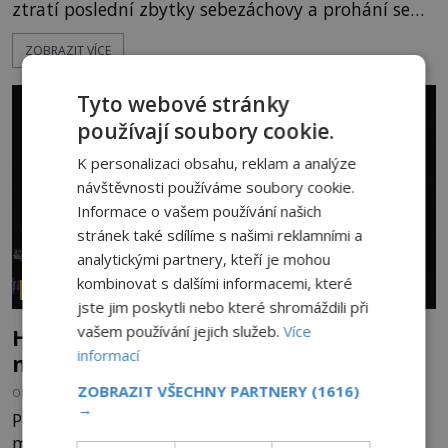
ztratí poslední zbytky sebezáchovy a prohání se
po silnicích ve svém mercedesu jako utržený ze
ZOBRAZIT VÍCE
řetězu. Vše vyvrcholí katastrofou, když to Dreyfuss
napálí v plné rychlosti do stromu! Policie ve vraku
následně nalezne schovaný kokain. Tímto
Tyto webové stránky
momentem se slavnému
používají soubory cookie.
K personalizaci obsahu, reklam a analýze
návštěvnosti používáme soubory cookie.
Informace o vašem používání našich
stránek také sdílíme s našimi reklamními a
analytickými partnery, kteří je mohou
kombinovat s dalšími informacemi, které
PARANORMÁLNÍ JEVY
jste jim poskytli nebo které shromáždili při
vašem používání jejich služeb.
Více
Hororové zábavní parky: Straší tu oběti
informací
nehod?
ZOBRAZIT VŠECHNY PARTNERY
(1616)
OD
MICHAELA HOLUBOVÁ
4.8.2026
3.5TIS
→
Přibližně 60 km po dálnici od Los Angeles leží
město Anaheim. Jeho název většině Evropanů