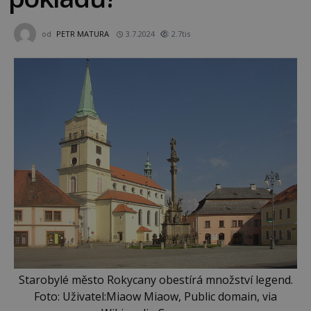
od
PETR MATURA
3.7.2024
2.7tis
Starobylé město Rokycany obestírá množství legend.
Foto: Uživatel:Miaow Miaow, Public domain, via