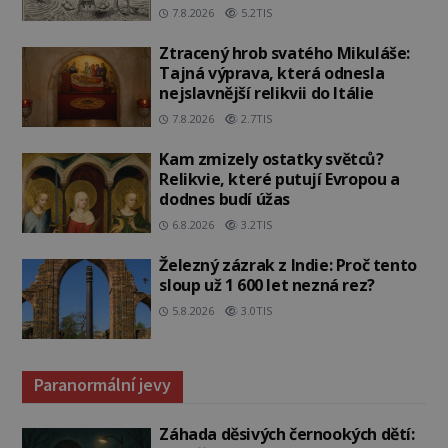
7.8.2026
5.2TIS
Ztracený hrob svatého Mikuláše:
Tajná výprava, která odnesla
nejslavnější relikvii do Itálie
7.8.2026
2.7TIS
Kam zmizely ostatky světců?
Relikvie, které putují Evropou a
dodnes budí úžas
6.8.2026
3.2TIS
Železný zázrak z Indie: Proč tento
sloup už 1 600 let nezná rez?
5.8.2026
3.0TIS
Paranormální jevy
Záhada děsivých černookých dětí: