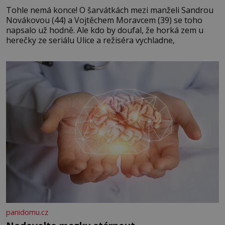
Tohle nemá konce! O šarvátkách mezi manželi Sandrou
Novákovou (44) a Vojtěchem Moravcem (39) se toho
napsalo už hodně. Ale kdo by doufal, že horká zem u
herečky ze seriálu Ulice a režiséra vychladne,
panidomu.cz