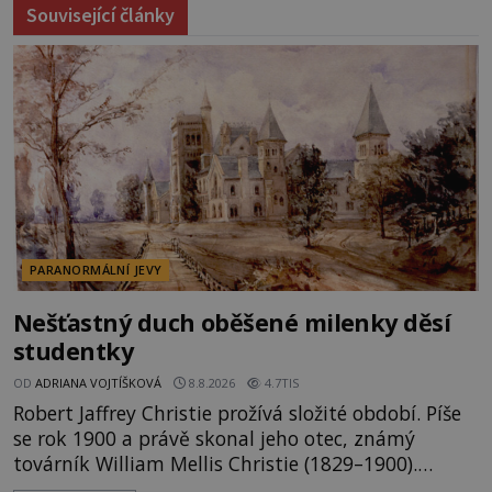
Související články
PARANORMÁLNÍ JEVY
Nešťastný duch oběšené milenky děsí
studentky
OD
ADRIANA VOJTÍŠKOVÁ
8.8.2026
4.7TIS
Robert Jaffrey Christie prožívá složité období. Píše
se rok 1900 a právě skonal jeho otec, známý
továrník William Mellis Christie (1829–1900).
Smutná událost je ale doprovázena ohromným