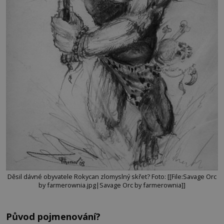
Děsil dávné obyvatele Rokycan zlomyslný skřet? Foto: [[File:Savage Orc
by farmerownia.jpg|Savage Orc by farmerownia]]
Původ pojmenování?