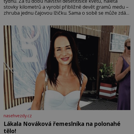
týdnů. Za tu dobu navštíví desetitisíce květů, nalétá
stovky kilometrů a vyrobí přibližně devět gramů medu –
zhruba jednu čajovou lžičku. Sama o sobě se může zdát
bezvýznamná. Teprve když se spojí s dalšími desítkami
tisíc příslušnic svého včelstva, vznikne jeden z
nejdokonalejších organismů
nasehvezdy.cz
Lákala Nováková řemeslníka na polonahé
tělo!