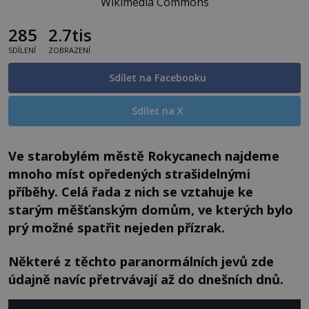
Wikimedia Commons
285
2.7tis
SDÍLENÍ
ZOBRAZENÍ
Sdílet na Facebooku
Sdílet na X
Ve starobylém městě Rokycanech najdeme
mnoho míst opředených strašidelnými
příběhy. Celá řada z nich se vztahuje ke
starým měšťanským domům, ve kterých bylo
prý možné spatřit nejeden přízrak.
Některé z těchto paranormálních jevů zde
údajně navíc přetrvávají až do dnešních dnů.