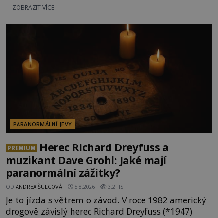
ZOBRAZIT VÍCE
dědictvím... Robertu připadne rodinné sídlo v
Torontu. Takový majetek skýtá řadu výhod, avšak
ta, na niž přijde Robert, by jen tak někoho
nenapadla. N
PARANORMÁLNÍ JEVY
Herec Richard Dreyfuss a
PREMIUM
muzikant Dave Grohl: Jaké mají
paranormální zážitky?
OD
ANDREA ŠULCOVÁ
5.8.2026
3.2TIS
Je to jízda s větrem o závod. V roce 1982 americký
drogově závislý herec Richard Dreyfuss (*1947)