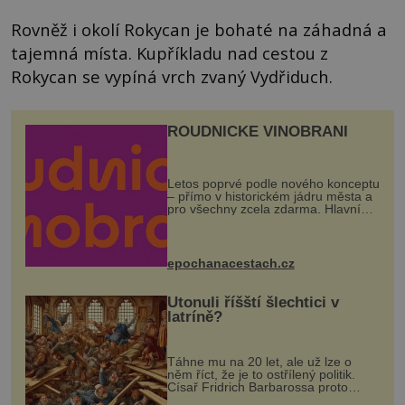
Rovněž i okolí Rokycan je bohaté na záhadná a
tajemná místa. Kupříkladu nad cestou z
Rokycan se vypíná vrch zvaný Vydřiduch.
ROUDNICKÉ VINOBRANÍ
Letos poprvé podle nového konceptu
– přímo v historickém jádru města a
pro všechny zcela zdarma. Hlavní
program se odehraje na Karlově a
Husově náměstí. Návštěvníci se
mohou těšit na víno, burčák, pes...
epochanacestach.cz
Utonuli říšští šlechtici v
latríně?
Táhne mu na 20 let, ale už lze o
něm říct, že je to ostřílený politik.
Císař Fridrich Barbarossa proto
posílá svého syna a dědice Jindřicha