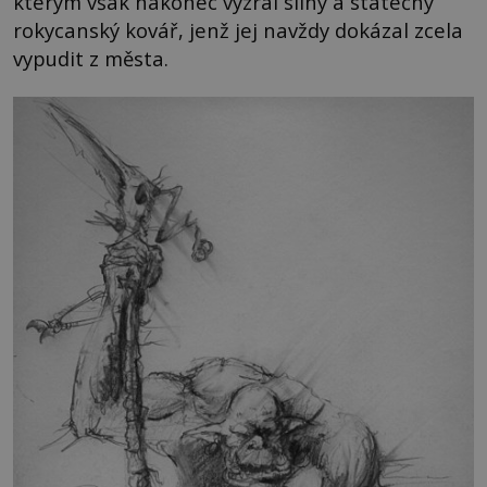
kterým však nakonec vyzrál silný a statečný
rokycanský kovář, jenž jej navždy dokázal zcela
vypudit z města.