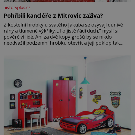
historyplus.cz
Pohřbili kancléře z Mitrovic zaživa?
Z kostelní hrobky u svatého Jakuba se ozývají dunivé
rány a tlumené výkřiky. „To jistě řádí duch,“ myslí si
pověrčiví lidé. Ani za dvě kopy grošů by se nikdo
neodvážil podzemní hrobku otevřít a její poklop tak
raději jen skrápí svěcenou vodou. Za několik dní divné
burácení skutečně ustane. Když o mnoho let později
hrobku