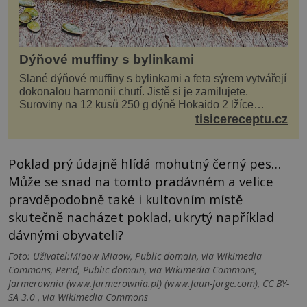
Dýňové muffiny s bylinkami
Slané dýňové muffiny s bylinkami a feta sýrem vytvářejí
dokonalou harmonii chutí. Jistě si je zamilujete.
Suroviny na 12 kusů 250 g dýně Hokaido 2 lžíce
olivového oleje sůl, pepř hrst nasekaných špen...
tisicereceptu.cz
Poklad prý údajně hlídá mohutný černý pes…
Může se snad na tomto pradávném a velice
pravděpodobně také i kultovním místě
skutečně nacházet poklad, ukrytý například
dávnými obyvateli?
Foto: Uživatel:Miaow Miaow, Public domain, via Wikimedia
Commons, Perid, Public domain, via Wikimedia Commons,
farmerownia (www.farmerownia.pl) (www.faun-forge.com), CC BY-
SA 3.0 , via Wikimedia Commons