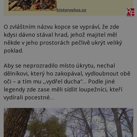
VI. do Erfurtu, aby se stal
prostředníkem při řešení sporu m...
historyplus.cz
O zvláštním názvu kopce se vypráví, že zde
kdysi dávno stával hrad, jehož majitel měl
někde v jeho prostorách pečlivě ukrýt veliký
poklad.
Aby se neprozradilo místo úkrytu, nechal
dělníkovi, který ho zakopával, vydloubnout obě
oči – a tím mu ,,vydřel ducha“… Podle jiné
legendy zde zase měli sídlit loupežníci, kteří
vydírali pocestné…