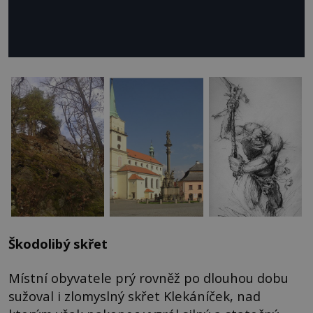
Škodolibý skřet
Místní obyvatele prý rovněž po dlouhou dobu
sužoval i zlomyslný skřet Klekáníček, nad