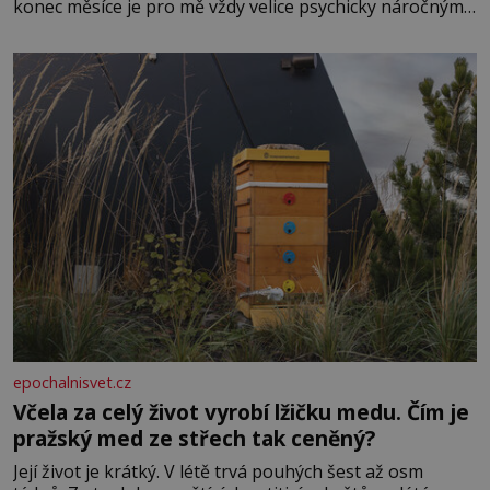
konec měsíce je pro mě vždy velice psychicky náročným
obdobím. Od té chvíle, co máme vnoučata, mi dcera čím
dál častěji volá o pomoc, co se hlídání týče. Dalo by se
epochalnisvet.cz
Včela za celý život vyrobí lžičku medu. Čím je
pražský med ze střech tak ceněný?
Její život je krátký. V létě trvá pouhých šest až osm