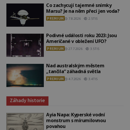
Co zachycují tajemné snímky
Marsu? Je na něm přeci jen voda?
PREMIUM
7.8.2026
2.5TIS
Podivné události roku 2023: Jsou
Američané v obležení UFO?
PREMIUM
27.7.2026
3.5TIS
Nad australským městem
„tančila“ záhadná světla
PREMIUM
4.7.2026
3.4TIS
Záhady historie
Ayia Napa: Kyperské vodní
monstrum s mírumilovnou
povahou