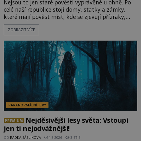
Nejsou to jen staré pověsti vyprávěné u ohně. Po
celé naší republice stojí domy, statky a zámky,
které mají pověst míst, kde se zjevují přízraky,
ozývají nevysvětlitelné zvuky nebo se dějí podivné
ZOBRAZIT VÍCE
jevy. Zatímco historici většinou hledají racionální
vysvětlení, záhadologové upozorňují, že některé
lokality vykazují nápadně podobná svědectví po
celé generace. A právě tato opakující se svědectví
ud
PARANORMÁLNÍ JEVY
Nejděsivější lesy světa: Vstoupí
PREMIUM
jen ti nejodvážnější!
OD
RADKA SÁBLIKOVÁ
1.8.2026
3.5TIS