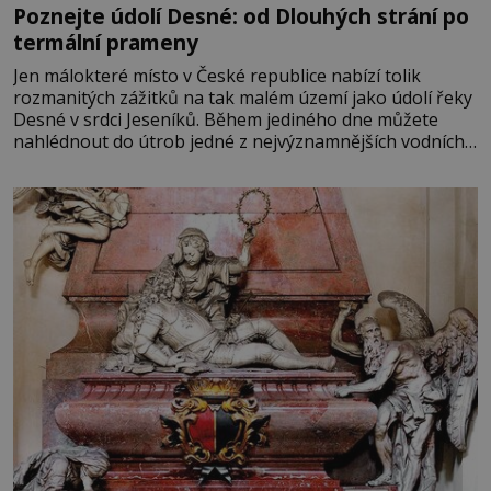
Poznejte údolí Desné: od Dlouhých strání po
termální prameny
Jen málokteré místo v České republice nabízí tolik
rozmanitých zážitků na tak malém území jako údolí řeky
Desné v srdci Jeseníků. Během jediného dne můžete
nahlédnout do útrob jedné z nejvýznamnějších vodních
elektráren v Evropě, vydat se na horské hřebeny, projet
se na koloběžce a den zakončit poznáváním památek ve
Velkých Losinách nebo v termálním