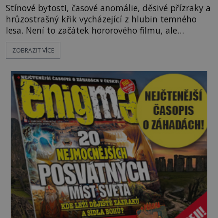
Stínové bytosti, časové anomálie, děsivé přízraky a
hrůzostrašný křik vycházející z hlubin temného
lesa. Není to začátek hororového filmu, ale
události, které popisují návštěvníci lesů, které jsou
ZOBRAZIT VÍCE
označovány jako nejděsivější na světě. Lidé bydlící
v jejich blízkosti se jim i za bílého dne obloukem
vyhýbají! Už jste o těchto lesích slyšeli? A odvážili
byste se je navštívit? [gallery ids="17