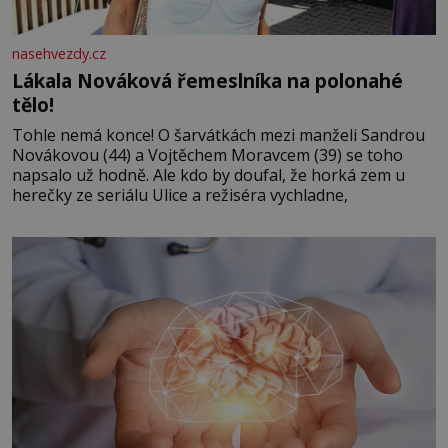
nasehvezdy.cz
Lákala Nováková řemeslníka na polonahé
tělo!
Tohle nemá konce! O šarvátkách mezi manželi Sandrou
Novákovou (44) a Vojtěchem Moravcem (39) se toho
napsalo už hodně. Ale kdo by doufal, že horká zem u
herečky ze seriálu Ulice a režiséra vychladne,