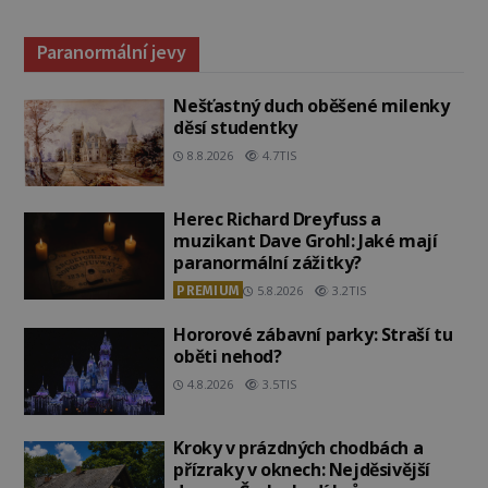
Paranormální jevy
Nešťastný duch oběšené milenky
děsí studentky
8.8.2026
4.7TIS
Herec Richard Dreyfuss a
muzikant Dave Grohl: Jaké mají
paranormální zážitky?
PREMIUM
5.8.2026
3.2TIS
Hororové zábavní parky: Straší tu
oběti nehod?
4.8.2026
3.5TIS
Kroky v prázdných chodbách a
přízraky v oknech: Nejděsivější