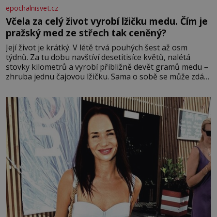
epochalnisvet.cz
Včela za celý život vyrobí lžičku medu. Čím je
pražský med ze střech tak ceněný?
Její život je krátký. V létě trvá pouhých šest až osm
týdnů. Za tu dobu navštíví desetitisíce květů, nalétá
stovky kilometrů a vyrobí přibližně devět gramů medu –
zhruba jednu čajovou lžičku. Sama o sobě se může zdát
bezvýznamná. Teprve když se spojí s dalšími desítkami
tisíc příslušnic svého včelstva, vznikne jeden z
nejdokonalejších organismů