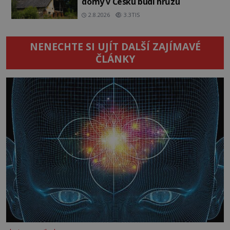
domy v Česku budí hrůzu
2.8.2026
3.3TIS
NENECHTE SI UJÍT DALŠÍ ZAJÍMAVÉ
ČLÁNKY