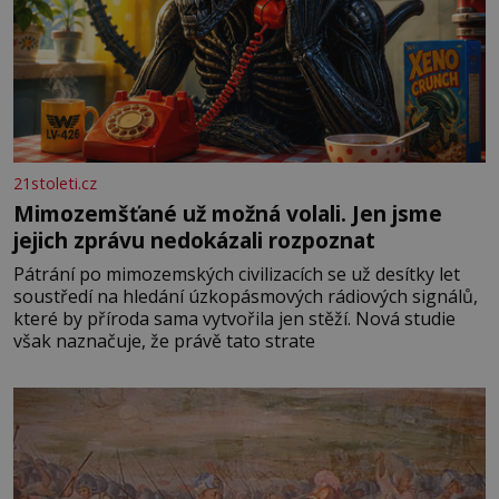
21stoleti.cz
Mimozemšťané už možná volali. Jen jsme
jejich zprávu nedokázali rozpoznat
Pátrání po mimozemských civilizacích se už desítky let
soustředí na hledání úzkopásmových rádiových signálů,
které by příroda sama vytvořila jen stěží. Nová studie
však naznačuje, že právě tato strate