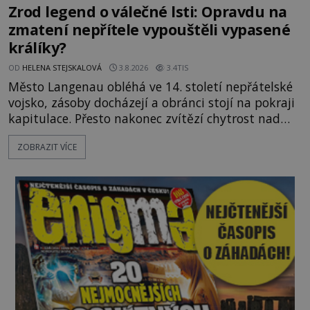
Zrod legend o válečné lsti: Opravdu na
zmatení nepřítele vypouštěli vypasené
králíky?
OD
HELENA STEJSKALOVÁ
3.8.2026
3.4TIS
Město Langenau obléhá ve 14. století nepřátelské
vojsko, zásoby docházejí a obránci stojí na pokraji
kapitulace. Přesto nakonec zvítězí chytrost nad
hrubou silou. Podle staré německé legendy vypustí
ZOBRAZIT VÍCE
obyvatelé za hradby dobře živeného králíka, aby
nepřítele přesvědčili, že uvnitř města je jídla stále
dost. Čas pracuje pro obléhatele. Ve městě ubývají
zásoby a každý den znamená další porci strádá