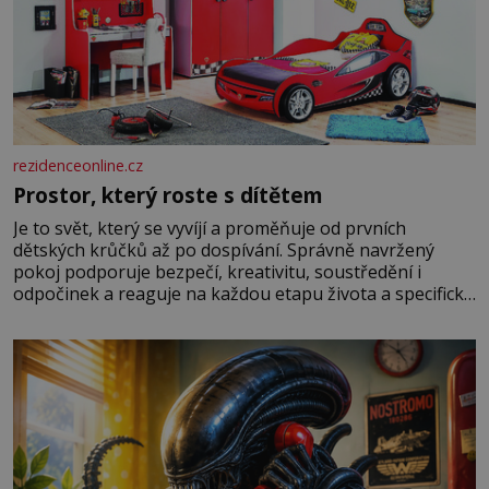
rezidenceonline.cz
Prostor, který roste s dítětem
Je to svět, který se vyvíjí a proměňuje od prvních
dětských krůčků až po dospívání. Správně navržený
pokoj podporuje bezpečí, kreativitu, soustředění i
odpočinek a reaguje na každou etapu života a specifické
potřeby dítěte. Pro nejmenší je klíčová jednoduchost,
měkkost a bezpečí, proto by pokoj miminka měl působit
především klidně a útulně. Předškolní věk je