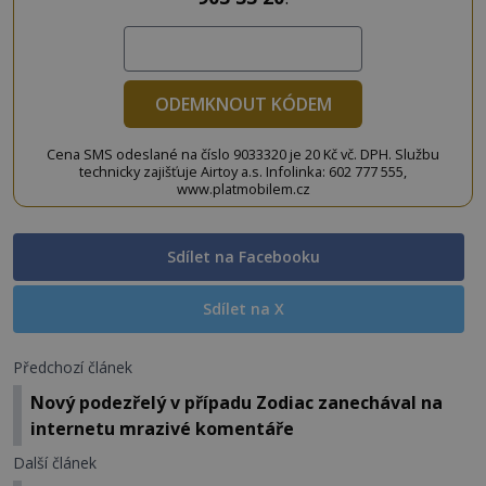
ODEMKNOUT KÓDEM
Cena SMS odeslané na číslo 9033320 je 20 Kč vč. DPH. Službu
technicky zajišťuje Airtoy a.s. Infolinka: 602 777 555,
www.platmobilem.cz
Sdílet na Facebooku
Sdílet na X
Předchozí článek
Nový podezřelý v případu Zodiac zanechával na
internetu mrazivé komentáře
Další článek