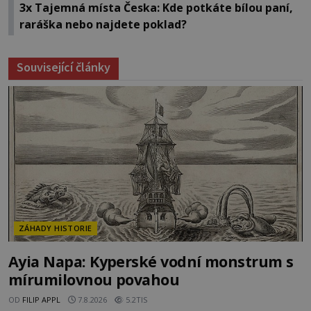
3x Tajemná místa Česka: Kde potkáte bílou paní,
raráška nebo najdete poklad?
Související články
ZÁHADY HISTORIE
Ayia Napa: Kyperské vodní monstrum s
mírumilovnou povahou
OD
FILIP APPL
7.8.2026
5.2TIS