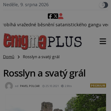
Neděle, 9. srpna 2026
ní satanistického gangu vedeného Charlesem Manson
Domů
Rosslyn a svatý grál
Rosslyn a svatý grál
PREMIUM
od
PAVEL POLCAR
25.10.2021
2.8tis