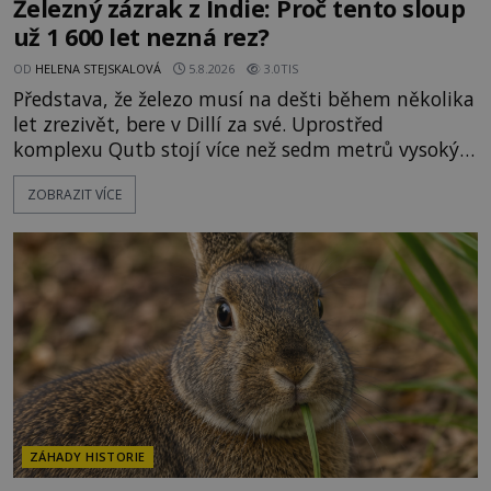
Železný zázrak z Indie: Proč tento sloup
už 1 600 let nezná rez?
OD
HELENA STEJSKALOVÁ
5.8.2026
3.0TIS
Představa, že železo musí na dešti během několika
let zrezivět, bere v Dillí za své. Uprostřed
komplexu Qutb stojí více než sedm metrů vysoký
železný sloup, který už přibližně 1 600 let odolává
ZOBRAZIT VÍCE
počasí s jen nepatrnými stopami koroze. Jeho
mimořádná trvanlivost dlouho živí legendy o
ztracených technologiích či tajemných
materiálech. Moderní metalurgie však ukazuje, že
skutečné vysvětlení je ješt
ZÁHADY HISTORIE