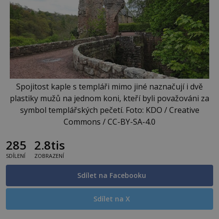
Spojitost kaple s templáři mimo jiné naznačují i dvě
plastiky mužů na jednom koni, kteří byli považováni za
symbol templářských pečetí. Foto: KDO / Creative
Commons / CC-BY-SA-4.0
285
2.8tis
SDÍLENÍ
ZOBRAZENÍ
Sdílet na Facebooku
Sdílet na X