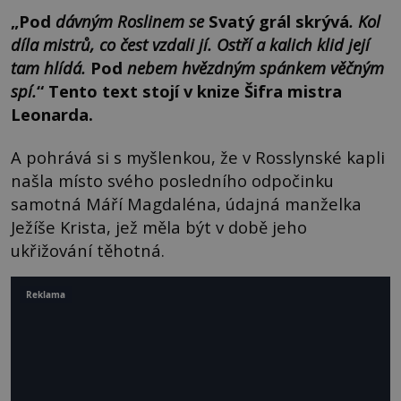
„Pod
dávným Roslinem se
Svatý grál skrývá
. Kol
díla mistrů, co čest vzdali jí. Ostří a kalich klid její
tam hlídá.
Pod
nebem hvězdným spánkem věčným
spí.
“ Tento text stojí v knize Šifra mistra
Leonarda.
A pohrává si s myšlenkou, že v Rosslynské kapli
našla místo svého posledního odpočinku
samotná Máří Magdaléna, údajná manželka
Ježíše Krista, jež měla být v době jeho
ukřižování těhotná.
Reklama