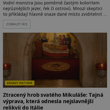
Vodní monstra jsou poměrně častým koloritem
nejrůznějších jezer, řek či ostrovů. Mnozí skeptici
to přikládají hlavně snaze dané místo zviditelnit a
přitáhnout k němu pozornost záhadám
ZOBRAZIT VÍCE
nakloněných turistů. Je to také případ kyperského
tvora jménem Ayia Napa? Nebo se může za
legendami o něm ukrývat nějaký pravdivý základ?
V blízkosti Mysu Greco, jak se přez
ZÁHADY HISTORIE
Ztracený hrob svatého Mikuláše: Tajná
výprava, která odnesla nejslavnější
relikvii do Itálie