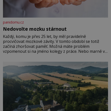
panidomu.cz
Nedovolte mozku stárnout
Každý, komu je přes 25 let, by měl pravidelně
procvičovat mozkové závity. V tomto období se totiž
začíná zhoršovat paměť. Možná máte problém
vzpomenout si na jméno kolegy z práce. Nebo marně v
paměti lovíte název knížky, kterou jste nedávno přečetli.
Je to opravdu tak, s věkem jako kdyby se paměť
rozhodla stávkovat. Cvičte