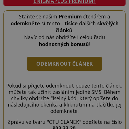
ENIGMAPLUS PREMIUM?
Staňte se naším
Premium
čtenářem a
odemkněte
si tento i
tisíce
dalších
skvělých
článků
.
Navíc od nás obdržíte i celou řadu
hodnotných bonusů
!
ODEMKNOUT ČLÁNEK
Pokud si přejete odemknout pouze tento článek,
můžete tak učinit zasláním jediné SMS. Během
chvilky obdržíte číselný kód, který opíšete do
následujícího okénka a kliknutím na tlačítko jej
odemknete.
Zprávu ve tvaru "CTU CLANEK" odešlete na číslo
903 33 20
.