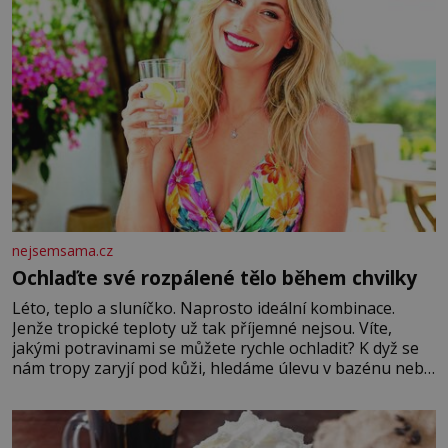
nejsemsama.cz
Ochlaďte své rozpálené tělo během chvilky
Léto, teplo a sluníčko. Naprosto ideální kombinace.
Jenže tropické teploty už tak příjemné nejsou. Víte,
jakými potravinami se můžete rychle ochladit? K dyž se
nám tropy zaryjí pod kůži, hledáme úlevu v bazénu nebo
pomocí klimatizace. Jenže ne vždycky můžeme být v jejich
blízkosti. Nemusíte však zoufat. Pokud budete mít
promyšlený jídelníček, žadné pařáky si na vás