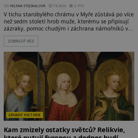
OD
HELENA STEJSKALOVÁ
7.8.2026
2.7TIS
V tichu starobylého chrámu v Myře zůstává po více
než sedm století hrob muže, kterému se připisují
zázraky, pomoc chudým i záchrana námořníků v
bouřích. Pak ale přichází rok 1087 a klidné místo
ZOBRAZIT VÍCE
se mění v dějiště podivné noční výpravy. Skupina
italských námořníků otevírá hrob svatého
Mikuláše a odváží jeho ostatky přes moře do Bari.
Je to zbožná záchrana před nebezpečím, nebo
promyšlená krádež,
ZÁHADY HISTORIE
Kam zmizely ostatky světců? Relikvie,
které putují Evropou a dodnes budí