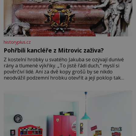
historyplus.cz
Pohřbili kancléře z Mitrovic zaživa?
Z kostelní hrobky u svatého Jakuba se ozývají dunivé
rány a tlumené výkřiky. „To jistě řádí duch,“ myslí si
pověrčiví lidé. Ani za dvě kopy grošů by se nikdo
neodvážil podzemní hrobku otevřít a její poklop tak
raději jen skrápí svěcenou vodou. Za několik dní divné
burácení skutečně ustane. Když o mnoho let později
hrobku