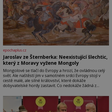
epochaplus.cz
Jaroslav ze Šternberka: Neexistující šlechtic,
který z Moravy vyžene Mongoly
Mongolové se tlačí do Evropy a hrozí, že ovládnou celý
svět. Ale naštěstí jim v samotném srdci Evropy stojí v
cestě malé, ale silné království, které dokáže
dobyvatelské hordy zastavit. Co nedokáže žádná z
asijských říší, co nedokážou Němci – to dokáže český
král. Nebo že by ne? Mongolové od roku 1223 postupují
podél Kaspického a Azovského moře,