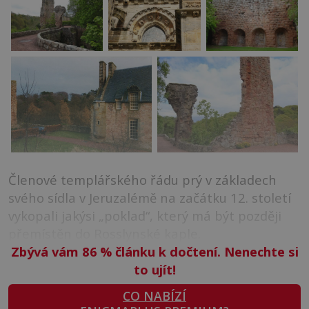
Členové templářského řádu prý v základech
svého sídla v Jeruzalémě na začátku 12. století
vykopali jakýsi „poklad“, který má být později
přemístěn do Rosslynské kaple.
Zbývá vám 86
%
článku k dočtení. Nenechte si
to ujít!
CO NABÍZÍ