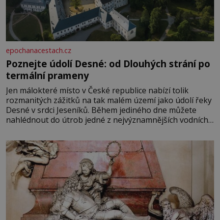
epochanacestach.cz
Poznejte údolí Desné: od Dlouhých strání po
termální prameny
Jen málokteré místo v České republice nabízí tolik
rozmanitých zážitků na tak malém území jako údolí řeky
Desné v srdci Jeseníků. Během jediného dne můžete
nahlédnout do útrob jedné z nejvýznamnějších vodních
elektráren v Evropě, vydat se na horské hřebeny, projet
se na koloběžce a den zakončit poznáváním památek ve
Velkých Losinách nebo v termálním