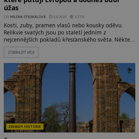
úžas
OD
HELENA STEJSKALOVÁ
6.8.2026
3.2TIS
Kosti, zuby, pramen vlasů nebo kousky oděvu.
Relikvie svatých jsou po staletí jedním z
nejcennějších pokladů křesťanského světa. Některé
mají pečlivě doloženou historii, jiné provází
ZOBRAZIT VÍCE
záhady, krádeže i nečekané objevy. Jejich osudy
připomínají dobrodružné romány, přesto se opírají
o skutečné historické události. Ve středověké
Evropě mají relikvie mimořádnou hodnotu. Nejsou
jen předmětem úcty
ZÁHADY HISTORIE