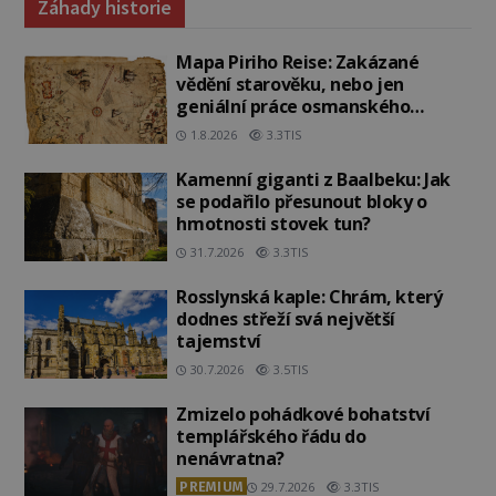
Záhady historie
Mapa Piriho Reise: Zakázané
vědění starověku, nebo jen
geniální práce osmanského
admirála?
1.8.2026
3.3TIS
Kamenní giganti z Baalbeku: Jak
se podařilo přesunout bloky o
hmotnosti stovek tun?
31.7.2026
3.3TIS
Rosslynská kaple: Chrám, který
dodnes střeží svá největší
tajemství
30.7.2026
3.5TIS
Zmizelo pohádkové bohatství
templářského řádu do
nenávratna?
PREMIUM
29.7.2026
3.3TIS