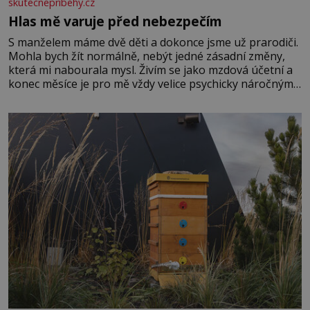
skutecnepribehy.cz
Hlas mě varuje před nebezpečím
S manželem máme dvě děti a dokonce jsme už prarodiči.
Mohla bych žít normálně, nebýt jedné zásadní změny,
která mi nabourala mysl. Živím se jako mzdová účetní a
konec měsíce je pro mě vždy velice psychicky náročným
obdobím. Od té chvíle, co máme vnoučata, mi dcera čím
dál častěji volá o pomoc, co se hlídání týče. Dalo by se