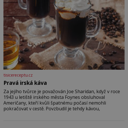
tisicereceptu.cz
Pravá irská káva
Za jejího tvůrce je považován Joe Sharidan, když v roce
1943 u letiště irského města Foynes obsluhoval
Američany, kteří kvůli špatnému počasí nemohli
pokračovat v cestě. Povzbudil je tehdy kávou,