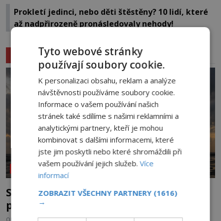
Prokletí jedinci, nebo děti štěstěny? 10 lidí, které
až nadpřirozeně pronásledovaly nehody!
Tyto webové stránky
Související články
používají soubory cookie.
K personalizaci obsahu, reklam a analýze
návštěvnosti používáme soubory cookie.
Informace o vašem používání našich
stránek také sdílíme s našimi reklamními a
analytickými partnery, kteří je mohou
kombinovat s dalšími informacemi, které
jste jim poskytli nebo které shromáždili při
vašem používání jejich služeb.
Více
NEOBJASNĚNÉ UDÁLOSTI
informací
Strašidelná pláž Dumas: Je černý písek
ZOBRAZIT VŠECHNY PARTNERY
(1616)
→
podhoubím, ze kterého roste zlo?
OD
MIREK BRÁT
6.8.2026
4.3TIS