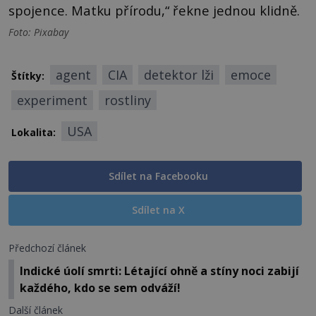
spojence. Matku přírodu,“ řekne jednou klidně.
Foto: Pixabay
agent
CIA
detektor lži
emoce
Štítky:
experiment
rostliny
USA
Lokalita:
Sdílet na Facebooku
Sdílet na X
Předchozí článek
Indické úolí smrti: Létající ohně a stíny noci zabijí
každého, kdo se sem odváží!
Další článek