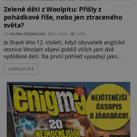
Zelené děti z Woolpitu: Přišly z
pohádkové říše, nebo jen ztraceného
světa?
OD
HELENA STEJSKALOVÁ
31.7.2026
3.2TIS
Je žhavé léto 12. století, když obyvatelé anglické
vesnice Woolpit objeví poblíž vlčích jam dvě
vyděšené děti. Na první pohled vypadají jako
každé jiné, až na jednu děsivou výjimku. Jejich
ZOBRAZIT VÍCE
kůže má nazelenalý odstín, mluví
nesrozumitelnou řečí a odmítají jakékoli jídlo
kromě syrových bobů. Příběh se rychle stává
jednou z největších záhad středověké Anglie a ani
po téměř devíti stech letech není