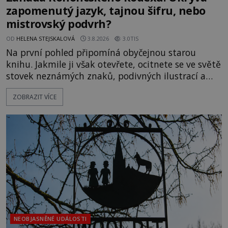
zapomenutý jazyk, tajnou šifru, nebo
mistrovský podvrh?
OD
HELENA STEJSKALOVÁ
3.8.2026
3.0TIS
Na první pohled připomíná obyčejnou starou
knihu. Jakmile ji však otevřete, ocitnete se ve světě
stovek neznámých znaků, podivných ilustrací a
textu, který už téměř dvě století vzdoruje všem
ZOBRAZIT VÍCE
pokusům o rozluštění. Rohoncský kodex patří mezi
největší záhady evropských dějin a dodnes nikdo s
jistotou neví, kdo jej napsal, kdy vznikl ani co
vlastně vypráví. Rohoncský kodex se poprvé
objevuje v roce
NEOBJASNĚNÉ UDÁLOSTI