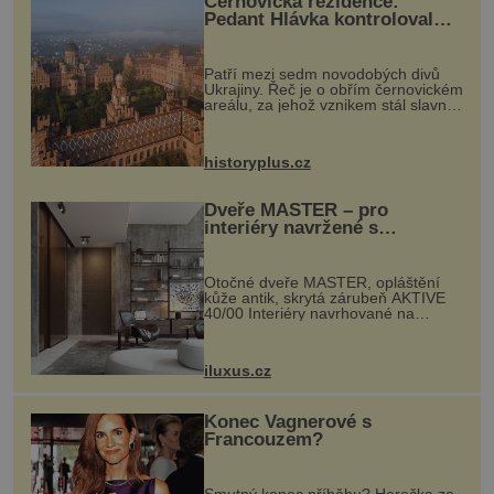
Černovická rezidence:
Pedant Hlávka kontroloval
každou cihlu
Patří mezi sedm novodobých divů
Ukrajiny. Řeč je o obřím černovickém
areálu, za jehož vznikem stál slavný
český architekt Josef Hlávka. Ten si
na něm dal mimořádně záležet. Jeho
stavební plány by při ...
historyplus.cz
Dveře MASTER – pro
interiéry navržené s
rozumem i vášní!
Otočné dveře MASTER, opláštění
kůže antik, skrytá zárubeň AKTIVE
40/00 Interiéry navrhované na
zakázku často vyžadují atypické
rozměry nejen nábytku, ale i
otvorových prvků. Technické zázemí
iluxus.cz
dnes umož...
Konec Vagnerové s
Francouzem?