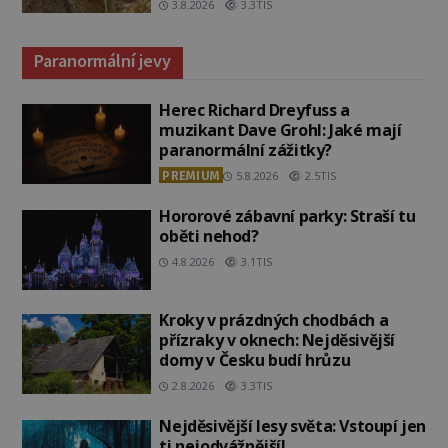
3.8.2026
3.3TIS
Paranormální jevy
Herec Richard Dreyfuss a
muzikant Dave Grohl: Jaké mají
paranormální zážitky?
PREMIUM
5.8.2026
2.5TIS
Hororové zábavní parky: Straší tu
oběti nehod?
4.8.2026
3.1TIS
Kroky v prázdných chodbách a
přízraky v oknech: Nejděsivější
domy v Česku budí hrůzu
2.8.2026
3.3TIS
Nejděsivější lesy světa: Vstoupí jen
ti nejodvážnější!