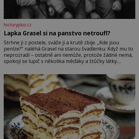
historyplus.cz
Lapka Grasel si na panstvo netroufl?
Strhne ji z postele, sváže ji a krutě zbije. „Kde jsou
peníze?“ naléhá Grasel na starou švadlenku. Když mu to
neprozradí – ostatně ani nemůže, protože žádné nemá,
spokojí se lupič s několika měďáky a štůčky látky.
Zraněná žena pár dní nato umírá. Je to muž nebývale
krutý. Jeho činy budí hrůzu ještě dlouho po jeho smrti