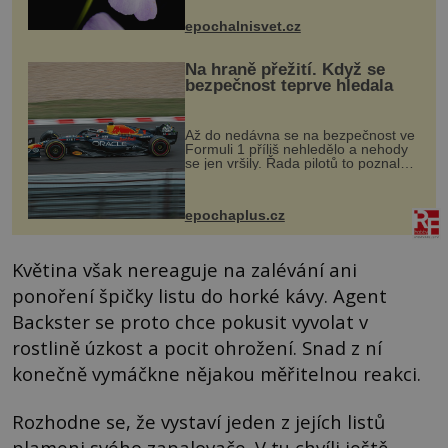
přírodě stane – a podle nového
výzkumu to může být pro druhy
epochalnisvet.cz
vstupenka...
Na hraně přežití. Když se
bezpečnost teprve hledala
Až do nedávna se na bezpečnost ve
Formuli 1 příliš nehledělo a nehody
se jen vršily. Řada pilotů to poznala
na vlastní kůži, často s trvalými
následky nebo bohužel i ztrátou
života. Dnes nepochopiteln...
epochaplus.cz
Květina však nereaguje na zalévání ani
ponoření špičky listu do horké kávy. Agent
Backster se proto chce pokusit vyvolat v
rostlině úzkost a pocit ohrožení. Snad z ní
konečně vymáčkne nějakou měřitelnou reakci.
Rozhodne se, že vystaví jeden z jejích listů
plameni svého zapalovače. V tu chvíli ještě