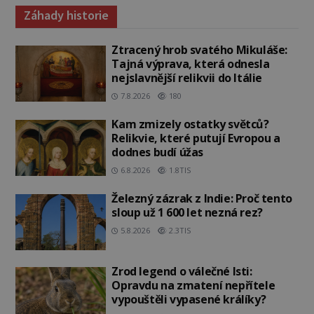
Záhady historie
Ztracený hrob svatého Mikuláše:
Tajná výprava, která odnesla
nejslavnější relikvii do Itálie
7.8.2026
180
Kam zmizely ostatky světců?
Relikvie, které putují Evropou a
dodnes budí úžas
6.8.2026
1.8TIS
Železný zázrak z Indie: Proč tento
sloup už 1 600 let nezná rez?
5.8.2026
2.3TIS
Zrod legend o válečné lsti:
Opravdu na zmatení nepřítele
vypouštěli vypasené králíky?