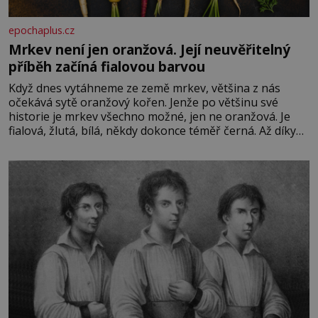
epochaplus.cz
Mrkev není jen oranžová. Její neuvěřitelný
příběh začíná fialovou barvou
Když dnes vytáhneme ze země mrkev, většina z nás
očekává sytě oranžový kořen. Jenže po většinu své
historie je mrkev všechno možné, jen ne oranžová. Je
fialová, žlutá, bílá, někdy dokonce téměř černá. Až díky
stovkám let pečlivého šlechtění se z ní stává zelenina,
bez které si českou zahradu ani nedokážeme představit.
Její příběh je