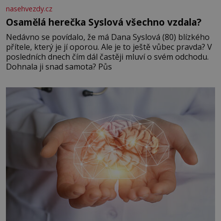
nasehvezdy.cz
Osamělá herečka Syslová všechno vzdala?
Nedávno se povídalo, že má Dana Syslová (80) blízkého
přítele, který je jí oporou. Ale je to ještě vůbec pravda? V
posledních dnech čím dál častěji mluví o svém odchodu.
Dohnala ji snad samota? Půs