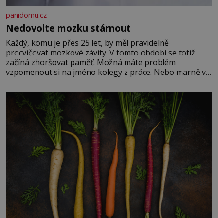
panidomu.cz
Nedovolte mozku stárnout
Každý, komu je přes 25 let, by měl pravidelně
procvičovat mozkové závity. V tomto období se totiž
začíná zhoršovat paměť. Možná máte problém
vzpomenout si na jméno kolegy z práce. Nebo marně v
paměti lovíte název knížky, kterou jste nedávno přečetli.
Je to opravdu tak, s věkem jako kdyby se paměť
rozhodla stávkovat. Cvičte