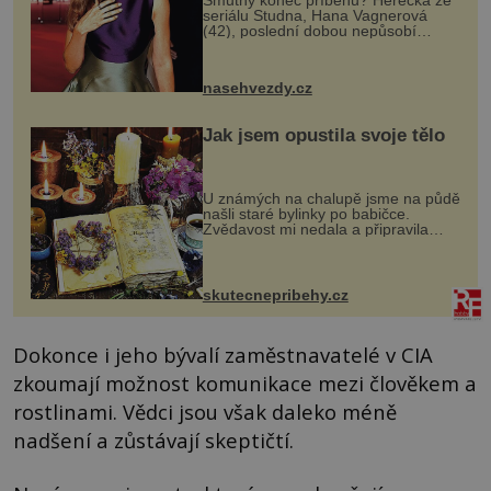
Smutný konec příběhu? Herečka ze
seriálu Studna, Hana Vagnerová
(42), poslední dobou nepůsobí
nejšťastněji. Ačkoli časy její anorexie
jsou už dávno pryč a opět se pyšnila
ženskými křivkami, najednou s...
nasehvezdy.cz
Jak jsem opustila svoje tělo
U známých na chalupě jsme na půdě
našli staré bylinky po babičce.
Zvědavost mi nedala a připravila
jsem si z nich lektvar… Zimní pobyt
na chalupě se pro mě vlastní vinou
změnil v děsivý zážitek, na kt...
skutecnepribehy.cz
Dokonce i jeho bývalí zaměstnavatelé v CIA
zkoumají možnost komunikace mezi člověkem a
rostlinami. Vědci jsou však daleko méně
nadšení a zůstávají skeptičtí.