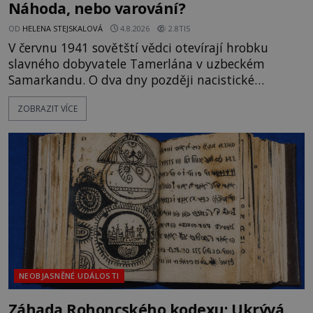
Náhoda, nebo varování?
OD
HELENA STEJSKALOVÁ
4.8.2026
2.8TIS
V červnu 1941 sovětští vědci otevírají hrobku
slavného dobyvatele Tamerlána v uzbeckém
Samarkandu. O dva dny později nacistické
Německo zahajuje operaci Barbarossa a napadá
ZOBRAZIT VÍCE
Sovětský svaz. Shoda dat je natolik zarážející, že se
rodí jedna z nejslavnějších „kleteb“ 20. století. Je
na legendě něco pravdy, nebo jde jen o fascinující
souhru okolností? Když antropolog Michail
Gerasimov (1907-1970) a
NEOBJASNĚNÉ UDÁLOSTI
Záhada Rohoncského kodexu: Ukrývá