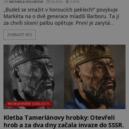
OD
MICHAELA HOLUBOVÁ
5.8.2026
2.6TIS
„Budeš se smažit v horoucích peklech!“ povykuje
Markéta na o dvě generace mladší Barboru. Ta jí
za chvíli slovní palbu opětuje. První je zarytá
katolička, druhá přesvědčená kališnice. A každá z
ZOBRAZIT VÍCE
nich se usídlí na jedné z věží slavného hradu
Trosky. Šlechtic Ota IV. z Bergova (1399–1452) patří
mezi vůdce protihusitského boje. Za manželku má
skutečně jistou
NEOBJASNĚNÉ UDÁLOSTI
Kletba Tamerlánovy hrobky: Otevřeli
hrob a za dva dny začala invaze do SSSR.