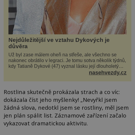
Nejdůležitější ve vztahu Dykových je
důvěra
Už byl zase málem oheň na střeše, ale všechno se
nakonec obrátilo v legraci. Je tomu sotva několik týdnů,
kdy Tatianě Dykové (47) vyznal lásku její dlouholetý
kolega a kamarád. Lidé si hned mysleli, ž...
nasehvezdy.cz
Rostlina skutečně prokázala strach a co víc:
dokázala číst jeho myšlenky! „Nevyřkl jsem
žádná slova, nedotkl jsem se rostliny, měl jsem
jen plán spálit list. Záznamové zařízení začalo
vykazovat dramatickou aktivitu.