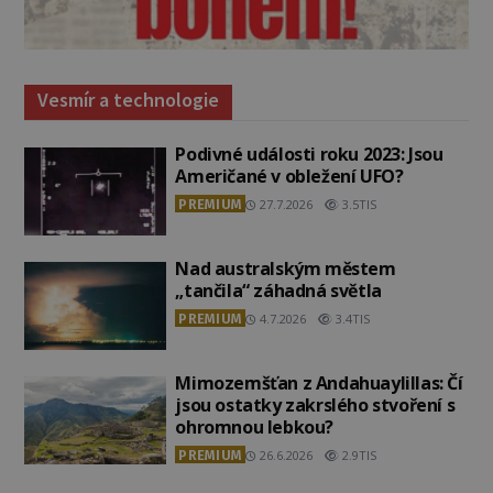
Vesmír a technologie
Podivné události roku 2023: Jsou
Američané v obležení UFO?
PREMIUM
27.7.2026
3.5TIS
Nad australským městem
„tančila“ záhadná světla
PREMIUM
4.7.2026
3.4TIS
Mimozemšťan z Andahuaylillas: Čí
jsou ostatky zakrslého stvoření s
ohromnou lebkou?
PREMIUM
26.6.2026
2.9TIS