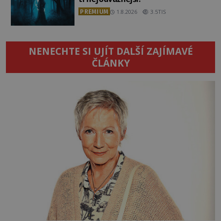
PREMIUM
1.8.2026
3.5TIS
NENECHTE SI UJÍT DALŠÍ ZAJÍMAVÉ
ČLÁNKY