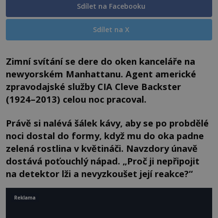
Sdílet na Facebooku
Sdílet na X
Zimní svítání se dere do oken kanceláře na
newyorském Manhattanu. Agent americké
zpravodajské služby CIA Cleve Backster
(1924–2013) celou noc pracoval.
Právě si nalévá šálek kávy, aby se po probdělé
noci dostal do formy, když mu do oka padne
zelená rostlina v květináči. Navzdory únavě
dostává poťouchlý nápad. „Proč ji nepřipojit
na detektor lži a nevyzkoušet její reakce?“
Reklama