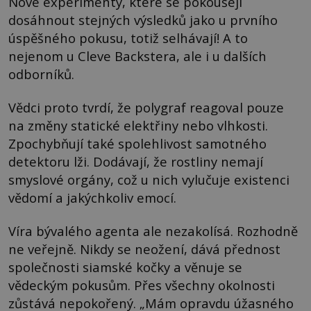
Nové experimenty, které se pokoušejí
dosáhnout stejných výsledků jako u prvního
úspěšného pokusu, totiž selhávají! A to
nejenom u Cleve Backstera, ale i u dalších
odborníků.
Vědci proto tvrdí, že polygraf reagoval pouze
na změny statické elektřiny nebo vlhkosti.
Zpochybňují také spolehlivost samotného
detektoru lži. Dodávají, že rostliny nemají
smyslové orgány, což u nich vylučuje existenci
vědomí a jakýchkoliv emocí.
Víra bývalého agenta ale nezakolísá. Rozhodně
ne veřejně. Nikdy se neožení, dává přednost
společnosti siamské kočky a věnuje se
vědeckým pokusům. Přes všechny okolnosti
zůstává nepokořený. „Mám opravdu úžasného