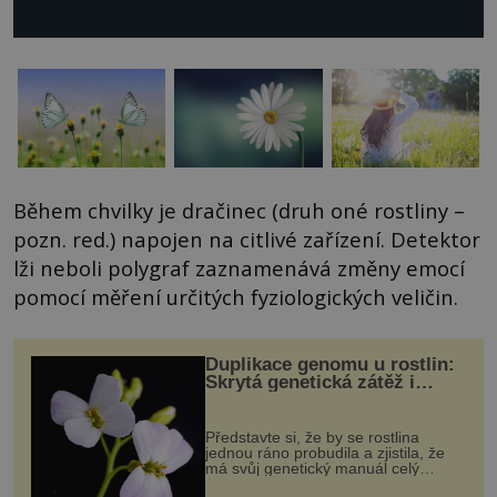
Během chvilky je dračinec (druh oné rostliny –
pozn. red.) napojen na citlivé zařízení. Detektor
lži neboli polygraf zaznamenává změny emocí
pomocí měření určitých fyziologických veličin.
Duplikace genomu u rostlin:
Skrytá genetická zátěž i
evoluční výhoda
Představte si, že by se rostlina
jednou ráno probudila a zjistila, že
má svůj genetický manuál celý
dvakrát. Přesně to se občas v