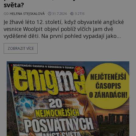
světa?
OD
HELENA STEJSKALOVÁ
31.7.2026
3.2TIS
Je žhavé léto 12. století, když obyvatelé anglické
vesnice Woolpit objeví poblíž vlčích jam dvě
vyděšené děti. Na první pohled vypadají jako
každé jiné, až na jednu děsivou výjimku. Jejich
ZOBRAZIT VÍCE
kůže má nazelenalý odstín, mluví
nesrozumitelnou řečí a odmítají jakékoli jídlo
kromě syrových bobů. Příběh se rychle stává
jednou z největších záhad středověké Anglie a ani
po téměř devíti stech letech není