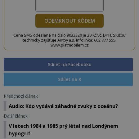
ODEMKNOUT KÓDEM
Cena SMS odeslané na číslo 9033320 je 20 Kč vč. DPH. Službu
technicky zajišťuje Airtoy a.s. Infolinka: 602 777 555,
www.platmobilem.cz
Sdílet na Facebooku
Sdílet na X
Předchozí článek
Audio: Kdo vydává záhadné zvuky z oceánu?
Další článek
V letech 1984 a 1985 prý létal nad Londýnem
hypogrif