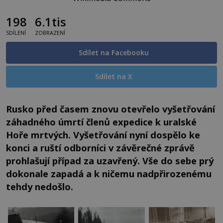
198
6.1tis
SDÍLENÍ
ZOBRAZENÍ
Sdílet na Facebooku
Sdílet na X
Rusko před časem znovu otevřelo vyšetřování
záhadného úmrtí členů expedice k uralské
Hoře mrtvých. Vyšetřování nyní dospělo ke
konci a ruští odborníci v závěrečné zprávě
prohlašují případ za uzavřený. Vše do sebe prý
dokonale zapadá a k ničemu nadpřirozenému
tehdy nedošlo.