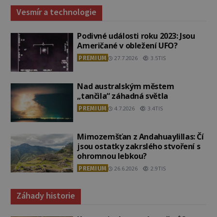
Vesmír a technologie
Podivné události roku 2023: Jsou
Američané v obležení UFO?
PREMIUM
27.7.2026
3.5TIS
Nad australským městem
„tančila“ záhadná světla
PREMIUM
4.7.2026
3.4TIS
Mimozemšťan z Andahuaylillas: Čí
jsou ostatky zakrslého stvoření s
ohromnou lebkou?
PREMIUM
26.6.2026
2.9TIS
Záhady historie