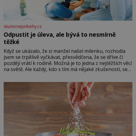
skutecnepribehy.cz
Odpustit je úleva, ale bývá to nesmírně
těžké
Když se ukázalo, že si manžel našel milenku, rozhodla
jsem se trpělivě vyčkávat, přesvědčena, že se dříve či
později vrátí k rodině. Možná je to jedna z nejtěžších věcí
na světě. Ale každý, kdo s tím má nějaké zkušenosti, se
zapřísahá, že pokud odpustíte, znatelně se vám uleví.
Když se ke mně doneslo, že si manžel pořídil milenku,