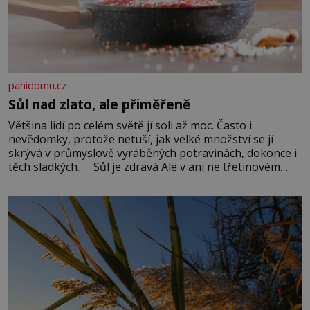
panidomu.cz
Sůl nad zlato, ale přiměřeně
Většina lidí po celém světě jí soli až moc. Často i
nevědomky, protože netuší, jak velké množství se jí
skrývá v průmyslově vyráběných potravinách, dokonce i
těch sladkých. Sůl je zdravá Ale v ani ne třetinovém
množství, než je pro většinu populace běžné. Její
základní složky– sodík a chlór – jsou zásadní pro
správné hospodaření