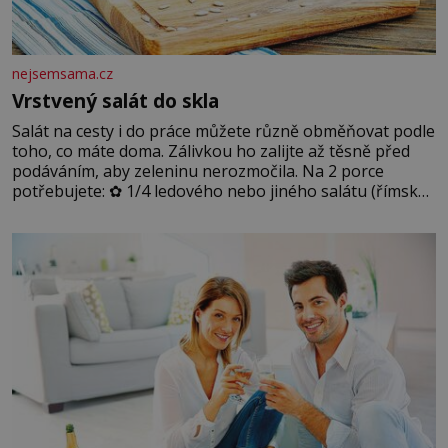
nejsemsama.cz
Vrstvený salát do skla
Salát na cesty i do práce můžete různě obměňovat podle
toho, co máte doma. Zálivkou ho zalijte až těsně před
podáváním, aby zeleninu nerozmočila. Na 2 porce
potřebujete: ✿ 1/4 ledového nebo jiného salátu (římský
salát, polníček…) ✿ 1 malá konzerva kukuřice ✿ ½
okurky ✿ 2 rajčata Zálivka: ✿ 4 lžíce olivového oleje ✿ 1
lžíci citronové šťávy ✿ ½ stroužku