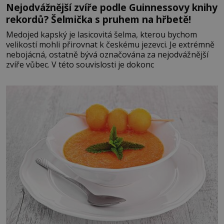
Nejodvážnější zvíře podle Guinnessovy knihy
rekordů? Šelmička s pruhem na hřbetě!
Medojed kapský je lasicovitá šelma, kterou bychom
velikostí mohli přirovnat k českému jezevci. Je extrémně
nebojácná, ostatně bývá označována za nejodvážnější
zvíře vůbec. V této souvislosti je dokonc