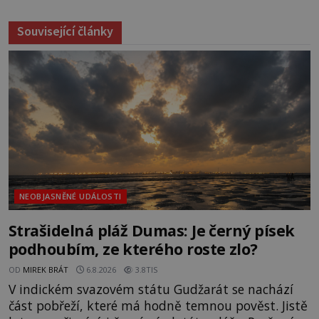
Související články
NEOBJASNĚNÉ UDÁLOSTI
Strašidelná pláž Dumas: Je černý písek
podhoubím, ze kterého roste zlo?
OD
MIREK BRÁT
6.8.2026
3.8TIS
V indickém svazovém státu Gudžarát se nachází
část pobřeží, které má hodně temnou pověst. Jistě