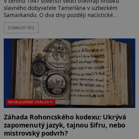
V červnu 1941 sovětští vědci otevírají hrobku
slavného dobyvatele Tamerlána v uzbeckém
Samarkandu. O dva dny později nacistické
Německo zahajuje operaci Barbarossa a napadá
ZOBRAZIT VÍCE
Sovětský svaz. Shoda dat je natolik zarážející, že se
rodí jedna z nejslavnějších „kleteb“ 20. století. Je
na legendě něco pravdy, nebo jde jen o fascinující
souhru okolností? Když antropolog Michail
Gerasimov (1907-1970) a
NEOBJASNĚNÉ UDÁLOSTI
Záhada Rohoncského kodexu: Ukrývá
zapomenutý jazyk, tajnou šifru, nebo
mistrovský podvrh?