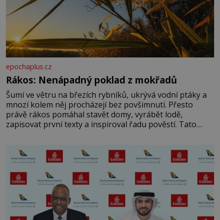
epochaplus.cz
Rákos: Nenápadný poklad z mokřadů
Šumí ve větru na březích rybníků, ukrývá vodní ptáky a
mnozí kolem něj procházejí bez povšimnutí. Přesto
právě rákos pomáhal stavět domy, vyrábět lodě,
zapisovat první texty a inspiroval řadu pověstí. Tato
skromná, ale užitečná rostlina provází člověka už tisíce
let. Většina lidí vnímá rákos jen jako obyčejnou kulisu
letního koupání. Stačí se však podívat