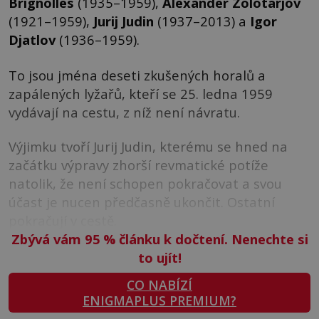
Brignolles
(1935–1959),
Alexander Zolotarjov
(1921–1959),
Jurij Judin
(1937–2013) a
Igor
Djatlov
(1936–1959).
To jsou jména deseti zkušených horalů a
zapálených lyžařů, kteří se 25. ledna 1959
vydávají na cestu, z níž není návratu.
Výjimku tvoří Jurij Judin, kterému se hned na
začátku výpravy zhorší revmatické potíže
natolik, že není schopen pokračovat a svou
účast je nucen předčasně ukončit. Ostatní
pokračují v cestě.
Zbývá vám 95
%
článku k dočtení. Nenechte si
to ujít!
CO NABÍZÍ
ENIGMAPLUS PREMIUM?