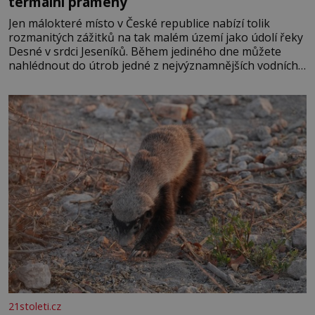
termální prameny
Jen málokteré místo v České republice nabízí tolik
rozmanitých zážitků na tak malém území jako údolí řeky
Desné v srdci Jeseníků. Během jediného dne můžete
nahlédnout do útrob jedné z nejvýznamnějších vodních
elektráren v Evropě, vydat se na horské hřebeny, projet
se na koloběžce a den zakončit poznáváním památek ve
Velkých Losinách nebo v termálním
21stoleti.cz