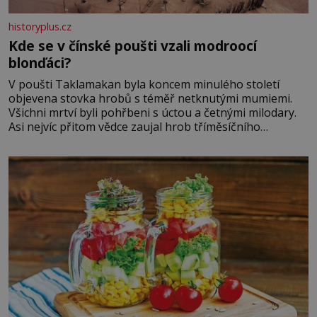
historyplus.cz
Kde se v čínské poušti vzali modroocí
blonďáci?
V poušti Taklamakan byla koncem minulého století
objevena stovka hrobů s téměř netknutými mumiemi.
Všichni mrtví byli pohřbeni s úctou a četnými milodary.
Asi nejvíc přitom vědce zaujal hrob tříměsíčního
chlapečka s modrou filcovou čapkou, z níž se draly
blonďaté vlásky. Fakt, že jsou těla dávných lidí nesmírně
dobře zachovalá, přičítají odborníci zdejším klimatickým
podmínkám. Sucho, prosolené písky a extrémně