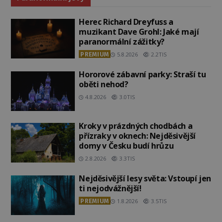
Herec Richard Dreyfuss a
muzikant Dave Grohl: Jaké mají
paranormální zážitky?
PREMIUM
5.8.2026
2.2TIS
Hororové zábavní parky: Straší tu
oběti nehod?
4.8.2026
3.0TIS
Kroky v prázdných chodbách a
přízraky v oknech: Nejděsivější
domy v Česku budí hrůzu
2.8.2026
3.3TIS
Nejděsivější lesy světa: Vstoupí jen
ti nejodvážnější!
PREMIUM
1.8.2026
3.5TIS