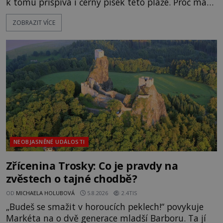
k tomu přispívá i černý písek této pláže. Proč má
pláž takové netypické zbarvení? Nakolik jsou
ZOBRAZIT VÍCE
pravdivé historky, že zde došlo k nevysvětlitelným
zmizením turistů? Ti, kteří se nebojí, nás mohou
následovat. Vstupujeme na pláž Dumas ve městě
Surat. Gu
NEOBJASNĚNÉ UDÁLOSTI
Zřícenina Trosky: Co je pravdy na
zvěstech o tajné chodbě?
OD
MICHAELA HOLUBOVÁ
5.8.2026
2.4TIS
„Budeš se smažit v horoucích peklech!“ povykuje
Markéta na o dvě generace mladší Barboru. Ta jí