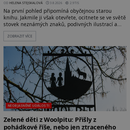
OD
HELENA STEJSKALOVÁ
3.8.2026
2.9TIS
Na první pohled připomíná obyčejnou starou
knihu. Jakmile ji však otevřete, ocitnete se ve světě
stovek neznámých znaků, podivných ilustrací a
textu, který už téměř dvě století vzdoruje všem
ZOBRAZIT VÍCE
pokusům o rozluštění. Rohoncský kodex patří mezi
největší záhady evropských dějin a dodnes nikdo s
jistotou neví, kdo jej napsal, kdy vznikl ani co
vlastně vypráví. Rohoncský kodex se poprvé
objevuje v roce
NEOBJASNĚNÉ UDÁLOSTI
Zelené děti z Woolpitu: Přišly z
pohádkové říše, nebo jen ztraceného