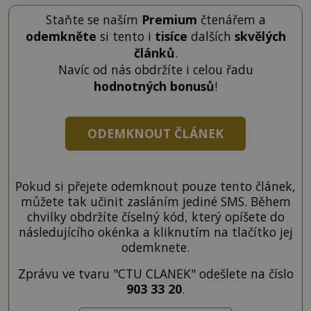
Staňte se naším
Premium
čtenářem a
odemkněte
si tento i
tisíce
dalších
skvělých
článků
.
Navíc od nás obdržíte i celou řadu
hodnotných bonusů
!
ODEMKNOUT ČLÁNEK
Pokud si přejete odemknout pouze tento článek,
můžete tak učinit zasláním jediné SMS. Během
chvilky obdržíte číselný kód, který opíšete do
následujícího okénka a kliknutím na tlačítko jej
odemknete.
Zprávu ve tvaru "CTU CLANEK" odešlete na číslo
903 33 20
.