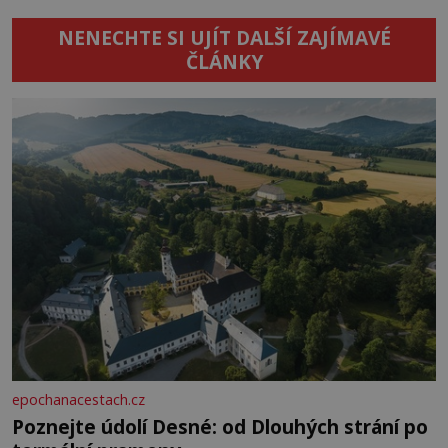
NENECHTE SI UJÍT DALŠÍ ZAJÍMAVÉ
ČLÁNKY
epochanacestach.cz
Poznejte údolí Desné: od Dlouhých strání po