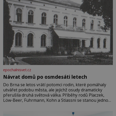
epochalnisvet.cz
Návrat domů po osmdesáti letech
Do Brna se letos vrátí potomci rodin, které pomáhaly
utvářet podobu města, ale jejichž osudy dramaticky
přerušila druhá světová válka. Příběhy rodů Placzek,
Löw-Beer, Fuhrmann, Kohn a Stiassni se stanou jednou
z hlavních dramaturgických linií festivalu židovské
kultury ŠTETL FEST 2026. Některé návraty nejsou
jednoduché. Místa, která si člověk pamatuje z rodinných