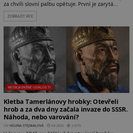
za chvíli slovní palbu opětuje. První je zarytá
katolička, druhá přesvědčená kališnice. A každá z
ZOBRAZIT VÍCE
nich se usídlí na jedné z věží slavného hradu
Trosky. Šlechtic Ota IV. z Bergova (1399–1452) patří
mezi vůdce protihusitského boje. Za manželku má
skutečně jistou
NEOBJASNĚNÉ UDÁLOSTI
Kletba Tamerlánovy hrobky: Otevřeli
hrob a za dva dny začala invaze do SSSR.
Náhoda, nebo varování?
OD
HELENA STEJSKALOVÁ
4.8.2026
2.6TIS