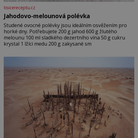
tisicereceptu.cz
Jahodovo-melounová polévka
Studené ovocné polévky jsou ideálním osvěžením pro
horké dny. Potřebujete 200 g jahod 600 g žlutého
melounu 100 ml sladkého dezertního vína 50 g cukru
krystal 1 lžíci medu 200 g zakysané sm