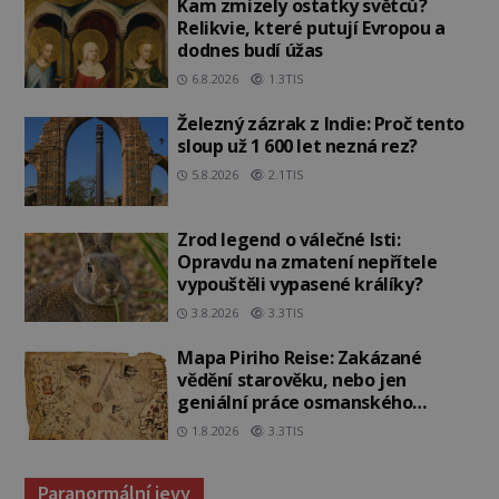
Kam zmizely ostatky světců?
Relikvie, které putují Evropou a
dodnes budí úžas
6.8.2026
1.3TIS
Železný zázrak z Indie: Proč tento
sloup už 1 600 let nezná rez?
5.8.2026
2.1TIS
Zrod legend o válečné lsti:
Opravdu na zmatení nepřítele
vypouštěli vypasené králíky?
3.8.2026
3.3TIS
Mapa Piriho Reise: Zakázané
vědění starověku, nebo jen
geniální práce osmanského
admirála?
1.8.2026
3.3TIS
Paranormální jevy