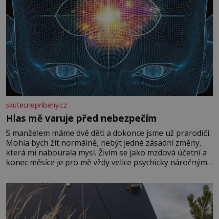
skutecnepribehy.cz
Hlas mě varuje před nebezpečím
S manželem máme dvě děti a dokonce jsme už prarodiči.
Mohla bych žít normálně, nebýt jedné zásadní změny,
která mi nabourala mysl. Živím se jako mzdová účetní a
konec měsíce je pro mě vždy velice psychicky náročným
obdobím. Od té chvíle, co máme vnoučata, mi dcera čím
dál častěji volá o pomoc, co se hlídání týče. Dalo by se