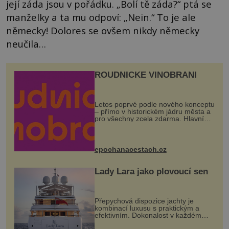
její záda jsou v pořádku. „Bolí tě záda?“ ptá se
manželky a ta mu odpoví: „Nein.“ To je ale
německy! Dolores se ovšem nikdy německy
neučila…
ROUDNICKÉ VINOBRANÍ
Letos poprvé podle nového konceptu
– přímo v historickém jádru města a
pro všechny zcela zdarma. Hlavní
program se odehraje na Karlově a
Husově náměstí. Návštěvníci se
mohou těšit na víno, burčák, pes...
epochanacestach.cz
Lady Lara jako plovoucí sen
Přepychová dispozice jachty je
kombinací luxusu s praktickým a
efektivním. Dokonalost v každém
detailu představuje značka Fendi