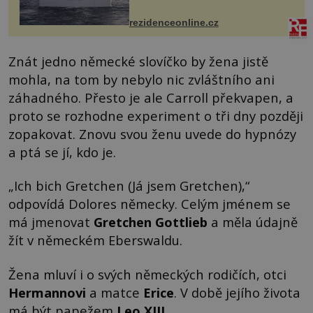
Casa, kterou byly vybaveny její
paluby. Monacký přístav nabízí
každoročn...
rezidenceonline.cz
Znát jedno německé slovíčko by žena jistě
mohla, na tom by nebylo nic zvláštního ani
záhadného. Přesto je ale Carroll překvapen, a
proto se rozhodne experiment o tři dny později
zopakovat. Znovu svou ženu uvede do hypnózy
a ptá se jí, kdo je.
„Ich bich Gretchen (Já jsem Gretchen),“
odpovídá Dolores německy. Celým jménem se
má jmenovat
Gretchen Gottlieb
a měla údajně
žít v německém Eberswaldu.
Žena mluví i o svých německých rodičích, otci
Hermannovi
a matce
Erice
. V době jejího života
má být papežem
Leo XIII.
.