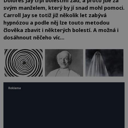
Dolores Jay trpí bolestmi zad, a proto jde za
svým manželem, který by jí snad mohl pomoci.
Carroll Jay se totiž již několik let zabývá
hypnózou a podle něj lze touto metodou
člověka zbavit i některých bolestí. A možná i
dosáhnout něčeho víc…
Reklama