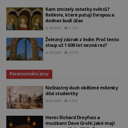
Kam zmizely ostatky světců?
Relikvie, které putují Evropou a
dodnes budí úžas
6.8.2026
3.1TIS
Železný zázrak z Indie: Proč tento
sloup už 1 600 let nezná rez?
5.8.2026
3.0TIS
Paranormální jevy
Nešťastný duch oběšené milenky
děsí studentky
8.8.2026
4.5TIS
Herec Richard Dreyfuss a
muzikant Dave Grohl: Jaké mají