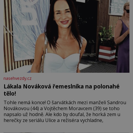
nasehvezdy.cz
Lákala Nováková řemeslníka na polonahé
tělo!
Tohle nemá konce! O šarvátkách mezi manželi Sandrou
Novákovou (44) a Vojtěchem Moravcem (39) se toho
napsalo už hodně. Ale kdo by doufal, že horká zem u
herečky ze seriálu Ulice a režiséra vychladne,