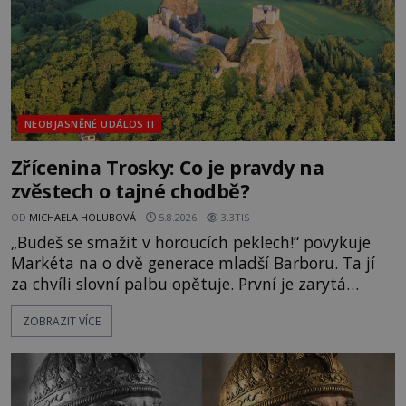
NEOBJASNĚNÉ UDÁLOSTI
Zřícenina Trosky: Co je pravdy na
zvěstech o tajné chodbě?
OD
MICHAELA HOLUBOVÁ
5.8.2026
3.3TIS
„Budeš se smažit v horoucích peklech!“ povykuje
Markéta na o dvě generace mladší Barboru. Ta jí
za chvíli slovní palbu opětuje. První je zarytá
katolička, druhá přesvědčená kališnice. A každá z
ZOBRAZIT VÍCE
nich se usídlí na jedné z věží slavného hradu
Trosky. Šlechtic Ota IV. z Bergova (1399–1452) patří
mezi vůdce protihusitského boje. Za manželku má
skutečně jistou