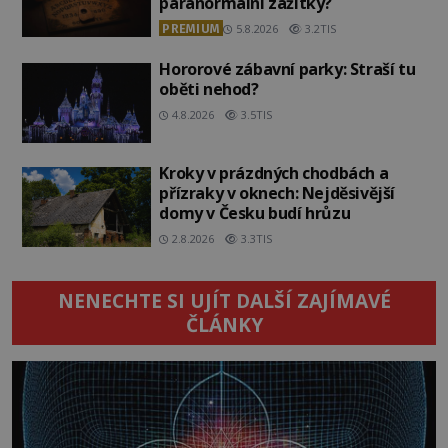
paranormální zážitky?
PREMIUM
5.8.2026
3.2TIS
Hororové zábavní parky: Straší tu
oběti nehod?
4.8.2026
3.5TIS
Kroky v prázdných chodbách a
přízraky v oknech: Nejděsivější
domy v Česku budí hrůzu
2.8.2026
3.3TIS
NENECHTE SI UJÍT DALŠÍ ZAJÍMAVÉ
ČLÁNKY