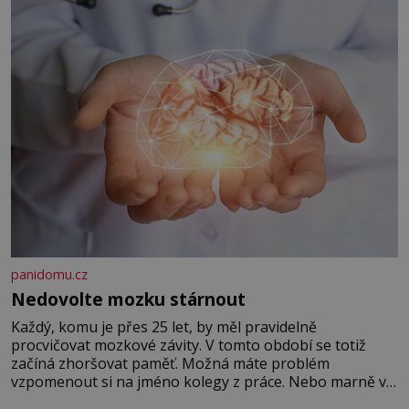
panidomu.cz
Nedovolte mozku stárnout
Každý, komu je přes 25 let, by měl pravidelně
procvičovat mozkové závity. V tomto období se totiž
začíná zhoršovat paměť. Možná máte problém
vzpomenout si na jméno kolegy z práce. Nebo marně v
paměti lovíte název knížky, kterou jste nedávno přečetli.