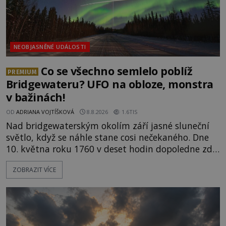
NEOBJASNĚNÉ UDÁLOSTI
Co se všechno semlelo poblíž
PREMIUM
Bridgewateru? UFO na obloze, monstra
v bažinách!
OD
ADRIANA VOJTÍŠKOVÁ
8.8.2026
1.6TIS
Nad bridgewaterským okolím září jasné sluneční
světlo, když se náhle stane cosi nečekaného. Dne
10. května roku 1760 v deset hodin dopoledne zde
dojde k vůbec prvnímu historicky doloženému
ZOBRAZIT VÍCE
přeletu UFO. Podle záznamů vyzařuje takové
světlo, že vypadá jako „koule hořícího ohně“. Jde
jen o nějaký optický klam, nebo se zde skutečně
právě vznáší mimozemská loď