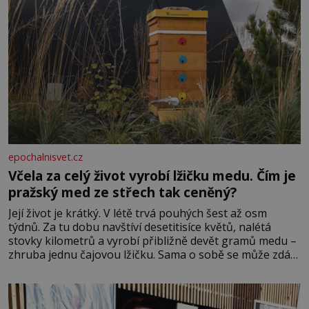
epochalnisvet.cz
Včela za celý život vyrobí lžičku medu. Čím je
pražský med ze střech tak ceněný?
Její život je krátký. V létě trvá pouhých šest až osm
týdnů. Za tu dobu navštíví desetitisíce květů, nalétá
stovky kilometrů a vyrobí přibližně devět gramů medu –
zhruba jednu čajovou lžičku. Sama o sobě se může zdát
bezvýznamná. Teprve když se spojí s dalšími desítkami
tisíc příslušnic svého včelstva, vznikne jeden z
nejdokonalejších organismů