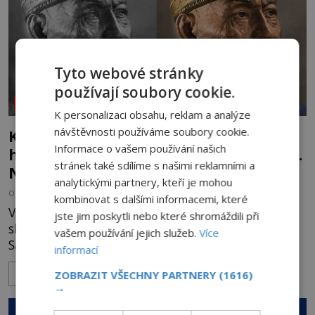
Tyto webové stránky
používají soubory cookie.
NEOBJASNĚNÉ UDÁLOSTI
K personalizaci obsahu, reklam a analýze
návštěvnosti používáme soubory cookie.
Kletba Tamerlánovy hrobky: Otevřeli
Informace o vašem používání našich
hrob a za dva dny začala invaze do SSSR.
stránek také sdílíme s našimi reklamními a
Náhoda, nebo varování?
analytickými partnery, kteří je mohou
OD
HELENA STEJSKALOVÁ
4.8.2026
3.1TIS
kombinovat s dalšími informacemi, které
V červnu 1941 sovětští vědci otevírají hrobku
jste jim poskytli nebo které shromáždili při
slavného dobyvatele Tamerlána v uzbeckém
vašem používání jejich služeb.
Více
Samarkandu. O dva dny později nacistické
informací
Německo zahajuje operaci Barbarossa a napadá
ZOBRAZIT VŠECHNY PARTNERY
(1616)
ZOBRAZIT VÍCE
Sovětský svaz. Shoda dat je natolik zarážející, že se
→
rodí jedna z nejslavnějších „kleteb“ 20. století. Je
na legendě něco pravdy, nebo jde jen o fascinující