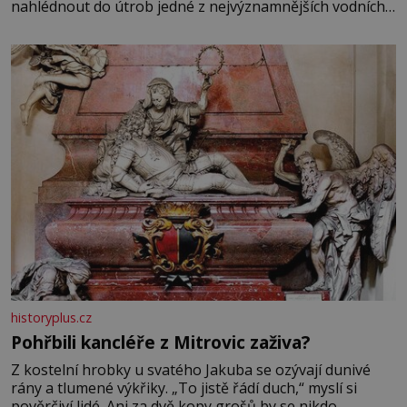
nahlédnout do útrob jedné z nejvýznamnějších vodních
elektráren v Evropě, vydat se na horské hřebeny, projet
se na koloběžce a den zakončit poznáváním památek ve
Velkých Losinách nebo v termálním
historyplus.cz
Pohřbili kancléře z Mitrovic zaživa?
Z kostelní hrobky u svatého Jakuba se ozývají dunivé
rány a tlumené výkřiky. „To jistě řádí duch,“ myslí si
pověrčiví lidé. Ani za dvě kopy grošů by se nikdo