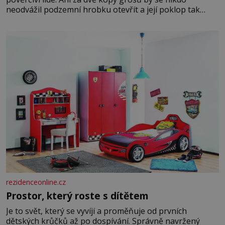
neodvážil podzemní hrobku otevřít a její poklop tak
raději jen skrápí svěcenou vodou. Za několik dní divné
burácení skutečně ustane. Když o mnoho let později
hrobku
rezidenceonline.cz
Prostor, který roste s dítětem
Je to svět, který se vyvíjí a proměňuje od prvních
dětských krůčků až po dospívání. Správně navržený