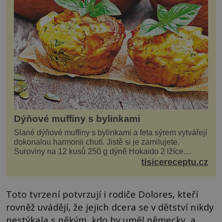
Dýňové muffiny s bylinkami
Slané dýňové muffiny s bylinkami a feta sýrem vytvářejí
dokonalou harmonii chutí. Jistě si je zamilujete.
Suroviny na 12 kusů 250 g dýně Hokaido 2 lžíce
olivového oleje sůl, pepř hrst nasekaných špen...
tisicereceptu.cz
Toto tvrzení potvrzují i rodiče Dolores, kteří
rovněž uvádějí, že jejich dcera se v dětství nikdy
nestýkala s někým, kdo by uměl německy, a