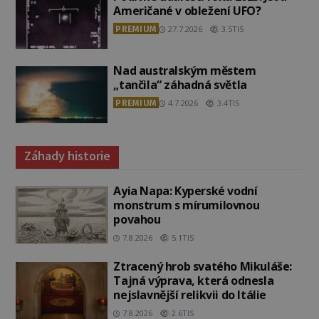
Američané v obležení UFO?
PREMIUM
27.7.2026
3.5TIS
Nad australským městem
„tančila“ záhadná světla
PREMIUM
4.7.2026
3.4TIS
Záhady historie
Ayia Napa: Kyperské vodní
monstrum s mírumilovnou
povahou
7.8.2026
5.1TIS
Ztracený hrob svatého Mikuláše:
Tajná výprava, která odnesla
nejslavnější relikvii do Itálie
7.8.2026
2.6TIS