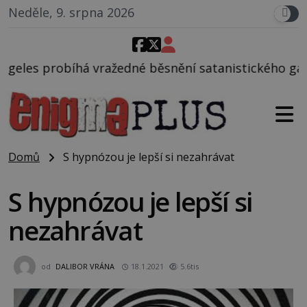
Neděle, 9. srpna 2026
dné běsnění satanistického gangu vedeného Charles
Domů
S hypnózou je lepší si nezahrávat
S hypnózou je lepší si
nezahrávat
od
DALIBOR VRÁNA
18.1.2021
5.6tis