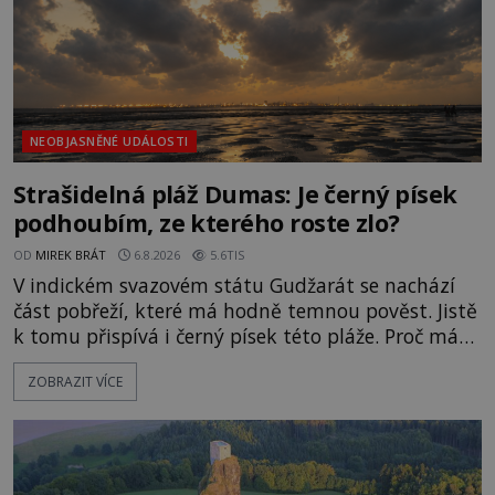
NEOBJASNĚNÉ UDÁLOSTI
Strašidelná pláž Dumas: Je černý písek
podhoubím, ze kterého roste zlo?
OD
MIREK BRÁT
6.8.2026
5.6TIS
V indickém svazovém státu Gudžarát se nachází
část pobřeží, které má hodně temnou pověst. Jistě
k tomu přispívá i černý písek této pláže. Proč má
pláž takové netypické zbarvení? Nakolik jsou
ZOBRAZIT VÍCE
pravdivé historky, že zde došlo k nevysvětlitelným
zmizením turistů? Ti, kteří se nebojí, nás mohou
následovat. Vstupujeme na pláž Dumas ve městě
Surat. Gu