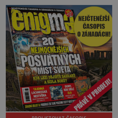
největší záhady evropských dějin a dodnes nikdo s
jistotou neví, kdo jej napsal, kdy vznikl ani co
vlastně vypráví. Rohoncský kodex se poprvé
objevuje v roce