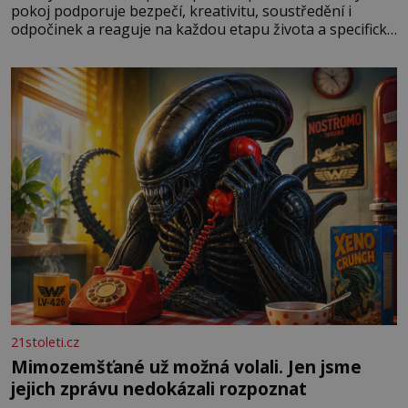
pokoj podporuje bezpečí, kreativitu, soustředění i
odpočinek a reaguje na každou etapu života a specifické
potřeby dítěte. Pro nejmenší je klíčová jednoduchost,
měkkost a bezpečí, proto by pokoj miminka měl působit
především klidně a útulně. Předškolní věk je
21stoleti.cz
Mimozemšťané už možná volali. Jen jsme
jejich zprávu nedokázali rozpoznat