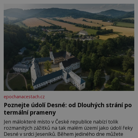
Je to opravdu tak, s věkem jako kdyby se paměť
rozhodla stávkovat. Cvičte
epochanacestach.cz
Poznejte údolí Desné: od Dlouhých strání po
termální prameny
Jen málokteré místo v České republice nabízí tolik
rozmanitých zážitků na tak malém území jako údolí řeky
Desné v srdci Jeseníků. Během jediného dne můžete