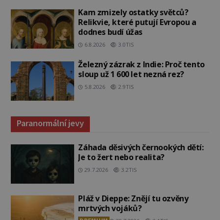
Kam zmizely ostatky světců?
Relikvie, které putují Evropou a
dodnes budí úžas
6.8.2026
3.0TIS
Železný zázrak z Indie: Proč tento
sloup už 1 600 let nezná rez?
5.8.2026
2.9TIS
Paranormální jevy
Záhada děsivých černookých dětí:
Je to žert nebo realita?
29.7.2026
3.2TIS
Pláž v Dieppe: Znějí tu ozvěny
mrtvých vojáků?