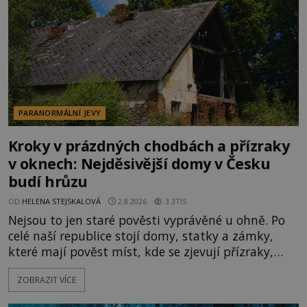
PARANORMÁLNÍ JEVY
Kroky v prázdných chodbách a přízraky
v oknech: Nejděsivější domy v Česku
budí hrůzu
OD
HELENA STEJSKALOVÁ
2.8.2026
3.3TIS
Nejsou to jen staré pověsti vyprávěné u ohně. Po
celé naší republice stojí domy, statky a zámky,
které mají pověst míst, kde se zjevují přízraky,
ozývají nevysvětlitelné zvuky nebo se dějí podivné
ZOBRAZIT VÍCE
jevy. Zatímco historici většinou hledají racionální
vysvětlení, záhadologové upozorňují, že některé