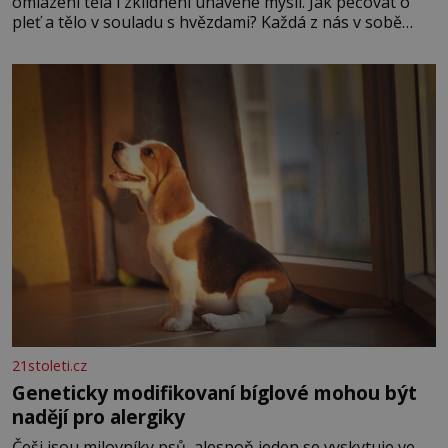
omlazení těla i zklidnění unavené mysli. Jak pečovat o
pleť a tělo v souladu s hvězdami? Každá z nás v sobě
nese otisk vesmíru, který se projevuje nejen v naší
povaze, ale i v potřebách naší pokožky. Ohnivá znamení
Ženy narozené ve znamení Berana, Lva a Střelce v sobě
nesou žár, odvahu a neutuchající elán. Vaše
21stoleti.cz
Geneticky modifikovaní bíglové mohou být
nadějí pro alergiky
Češi jsou milovníky psů, alespoň jeden se vyskytuje ve