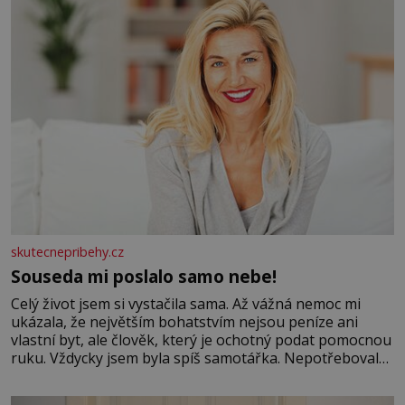
skutecnepribehy.cz
Souseda mi poslalo samo nebe!
Celý život jsem si vystačila sama. Až vážná nemoc mi
ukázala, že největším bohatstvím nejsou peníze ani
vlastní byt, ale člověk, který je ochotný podat pomocnou
ruku. Vždycky jsem byla spíš samotářka. Nepotřebovala
jsem kolem sebe partu kamarádek ani partnera. Stačily
mi knihy, práce a hlavně klid. Hned po studiích jsem