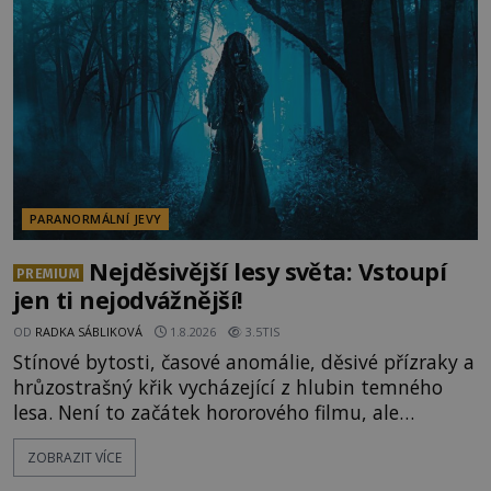
lokality vykazují nápadně podobná svědectví po
celé generace. A právě tato opakující se svědectví
ud
PARANORMÁLNÍ JEVY
Nejděsivější lesy světa: Vstoupí
PREMIUM
jen ti nejodvážnější!
OD
RADKA SÁBLIKOVÁ
1.8.2026
3.5TIS
Stínové bytosti, časové anomálie, děsivé přízraky a
hrůzostrašný křik vycházející z hlubin temného
lesa. Není to začátek hororového filmu, ale
události, které popisují návštěvníci lesů, které jsou
ZOBRAZIT VÍCE
označovány jako nejděsivější na světě. Lidé bydlící
v jejich blízkosti se jim i za bílého dne obloukem