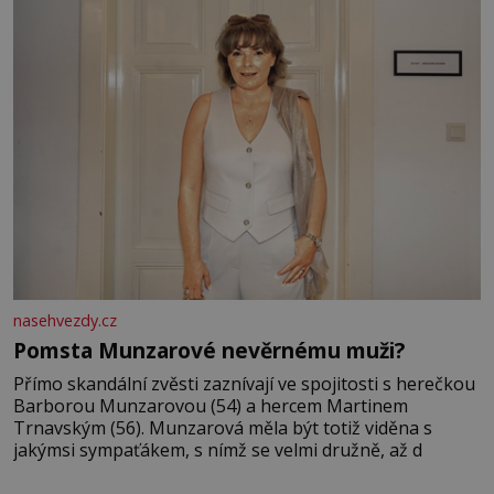
odešla z rodného města,
nasehvezdy.cz
Pomsta Munzarové nevěrnému muži?
Přímo skandální zvěsti zaznívají ve spojitosti s herečkou
Barborou Munzarovou (54) a hercem Martinem
Trnavským (56). Munzarová měla být totiž viděna s
jakýmsi sympaťákem, s nímž se velmi družně, až d