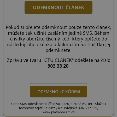
ODEMKNOUT ČLÁNEK
Pokud si přejete odemknout pouze tento článek,
můžete tak učinit zasláním jediné SMS. Během
chvilky obdržíte číselný kód, který opíšete do
následujícího okénka a kliknutím na tlačítko jej
odemknete.
Zprávu ve tvaru "CTU CLANEK" odešlete na číslo
903 33 20
.
ODEMKNOUT KÓDEM
Cena SMS odeslané na číslo 9033320 je 20 Kč vč. DPH. Službu
technicky zajišťuje Airtoy a.s. Infolinka: 602 777 555,
www.platmobilem.cz