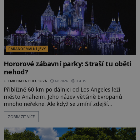
PARANORMÁLNÍ JEVY
Hororové zábavní parky: Straší tu oběti
nehod?
OD
MICHAELA HOLUBOVÁ
4.8.2026
3.4TIS
Přibližně 60 km po dálnici od Los Angeles leží
město Anaheim. Jeho název většině Evropanů
mnoho neřekne. Ale když se zmíní zdejší
Disneyland, je hned jasno. Zábavní park vyroste na
ZOBRAZIT VÍCE
poklidném místě bývalého sadu pomerančovníků.
Klid tu teď rozhodně nepanuje, park navštíví
kolem 17 000 000 zábavychtivých lidí ročně. A ač je
velká snaha to utajit, někteří z