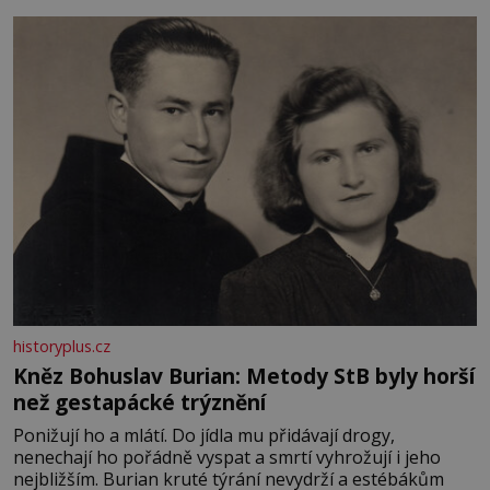
měkkost a bezpečí, proto by pokoj miminka měl působit
především klidně a útulně. Předškolní věk je
historyplus.cz
Kněz Bohuslav Burian: Metody StB byly horší
než gestapácké trýznění
Ponižují ho a mlátí. Do jídla mu přidávají drogy,
nenechají ho pořádně vyspat a smrtí vyhrožují i jeho
nejbližším. Burian kruté týrání nevydrží a estébákům