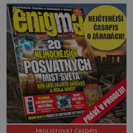
vyhýbají! Už jste o těchto lesích slyšeli? A odvážili
byste se je navštívit? [gallery ids="17
PROLISTOVAT ČASOPIS