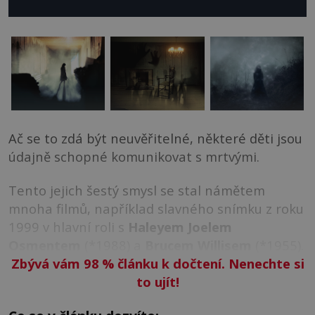
Ač se to zdá být neuvěřitelné, některé děti jsou
údajně schopné komunikovat s mrtvými.
Tento jejich šestý smysl se stal námětem
mnoha filmů, například slavného snímku z roku
1999 v hlavní roli s
Haleyem Joelem
Osmentem
(*1988) a
Brucem Willisem
(*1955).
Zbývá vám 98
%
článku k dočtení. Nenechte si
to ujít!