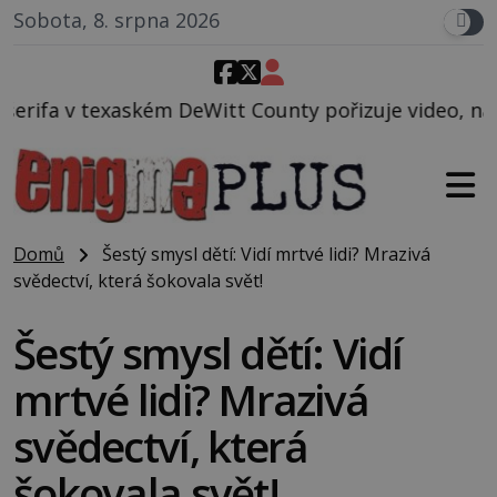
Sobota, 8. srpna 2026
itt County pořizuje video, na kterém před jeho voze
Domů
Šestý smysl dětí: Vidí mrtvé lidi? Mrazivá
svědectví, která šokovala svět!
Šestý smysl dětí: Vidí
mrtvé lidi? Mrazivá
svědectví, která
šokovala svět!