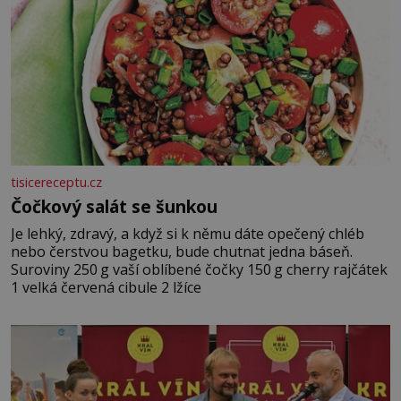
tisicereceptu.cz
Čočkový salát se šunkou
Je lehký, zdravý, a když si k němu dáte opečený chléb
nebo čerstvou bagetku, bude chutnat jedna báseň.
Suroviny 250 g vaší oblíbené čočky 150 g cherry rajčátek
1 velká červená cibule 2 lžíce