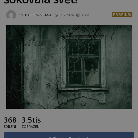
PREMIUM
od
DALIBOR VRÁNA
31.7.2024
3.5tis
368
3.5tis
SDÍLENÍ
ZOBRAZENÍ