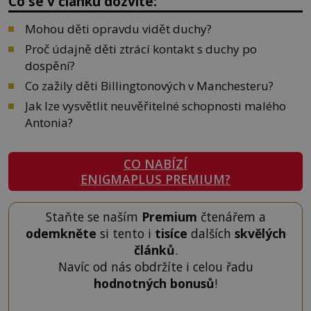
Co se v článku dozvíte:
Mohou děti opravdu vidět duchy?
Proč údajně děti ztrácí kontakt s duchy po
dospění?
Co zažily děti Billingtonových v Manchesteru?
Jak lze vysvětlit neuvěřitelné schopnosti malého
Antonia?
CO NABÍZÍ
ENIGMAPLUS PREMIUM?
Staňte se naším
Premium
čtenářem a
odemkněte
si tento i
tisíce
dalších
skvělých
článků
.
Navíc od nás obdržíte i celou řadu
hodnotných bonusů
!