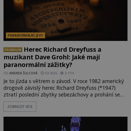
PARANORMÁLNÍ JEVY
Herec Richard Dreyfuss a
PREMIUM
muzikant Dave Grohl: Jaké mají
paranormální zážitky?
OD
ANDREA ŠULCOVÁ
5.8.2026
3.1TIS
Je to jízda s větrem o závod. V roce 1982 americký
drogově závislý herec Richard Dreyfuss (*1947)
ztratí poslední zbytky sebezáchovy a prohání se
po silnicích ve svém mercedesu jako utržený ze
ZOBRAZIT VÍCE
řetězu. Vše vyvrcholí katastrofou, když to Dreyfuss
napálí v plné rychlosti do stromu! Policie ve vraku
následně nalezne schovaný kokain. Tímto
momentem se slavnému