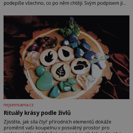
podepíše všechno, co po něm chtějí. Svým podpisem jim
potvrdí také to, že na něj během výslechů nikdo nevyvíjel
fyzický ani psychický nátlak. Syn brněnského řezníka
chce být knězem a
nejsemsama.cz
Rituály krásy podle živlů
Zjistěte, jak síla čtyř přírodních elementů dokáže
proměnit vaši koupelnu v posvátný prostor pro