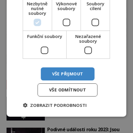
Nezbytně
Výkonové
Soubory
nutné
soubory
cílení
soubory
Funkční soubory
Nezařazené
soubory
VŠE PŘIJMOUT
Vesmír a technologie
VŠE ODMÍTNOUT
Co zachycují tajemné snímky
Marsu? Je na něm přeci jen voda?
ZOBRAZIT PODROBNOSTI
PREMIUM
7.8.2026
2.1TIS
Podivné události roku 2023: Jsou