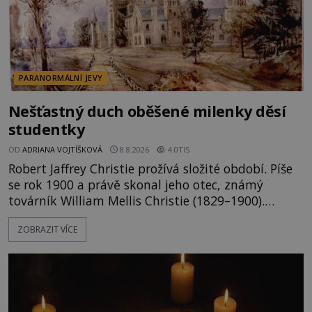
PARANORMÁLNÍ JEVY
Nešťastný duch oběšené milenky děsí
studentky
OD
ADRIANA VOJTÍŠKOVÁ
8.8.2026
4.0TIS
Robert Jaffrey Christie prožívá složité období. Píše
se rok 1900 a právě skonal jeho otec, známý
továrník William Mellis Christie (1829–1900).
Smutná událost je ale doprovázena ohromným
ZOBRAZIT VÍCE
dědictvím... Robertu připadne rodinné sídlo v
Torontu. Takový majetek skýtá řadu výhod, avšak
ta, na niž přijde Robert, by jen tak někoho
nenapadla. N