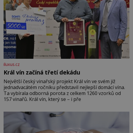
iluxus.cz
Král vín začíná třetí dekádu
Největší český vinařský projekt Král vín ve svém již
jednadvacátém ročníku představil nejlepší domácí vína.
Ta vybírala odborná porota z celkem 1260 vzorků od
157 vinařů. Král vín, který se – i pře