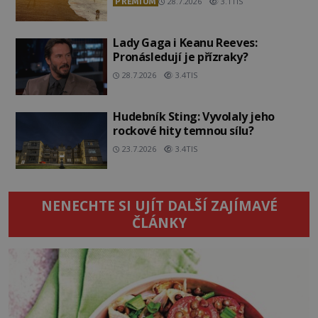
PREMIUM
28.7.2026
3.1TIS
Lady Gaga i Keanu Reeves:
Pronásledují je přízraky?
28.7.2026
3.4TIS
Hudebník Sting: Vyvolaly jeho
rockové hity temnou sílu?
23.7.2026
3.4TIS
NENECHTE SI UJÍT DALŠÍ ZAJÍMAVÉ
ČLÁNKY