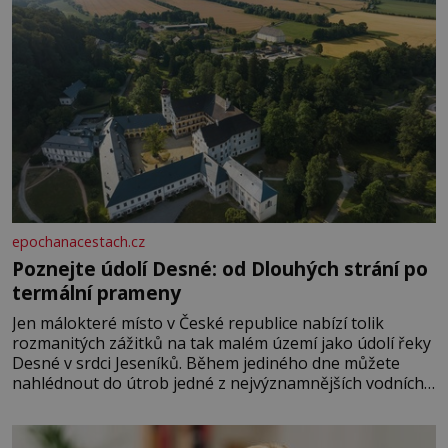
epochanacestach.cz
Poznejte údolí Desné: od Dlouhých strání po
termální prameny
Jen málokteré místo v České republice nabízí tolik
rozmanitých zážitků na tak malém území jako údolí řeky
Desné v srdci Jeseníků. Během jediného dne můžete
nahlédnout do útrob jedné z nejvýznamnějších vodních
elektráren v Evropě, vydat se na horské hřebeny, projet
se na koloběžce a den zakončit poznáváním památek ve
Velkých Losinách nebo v termálním