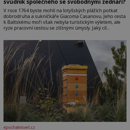
svůdník společného se svobodnými zednáři?
V roce 1764 byste mohli na lotyšských plážích potkat
dobrodruha a sukničkáře Giacoma Casanovu. Jeho cesta
k Baltskému moři však nebyla turistickým výletem, ale
ryze pracovní cestou se zištnými úmysly. Jaký cíl
Casanova sledoval, když se například procházel uličkami
lotyšské Rigy? Casanova v Pobaltí kontaktoval tamní
zednářské lóže. Nebyl v této oblasti žádným nováčkem,
protože do zednářské
epochalnisvet.cz