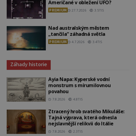
Američané v obležení UFO?
PREMIUM
27.7.2026
3.5TIS
Nad australským městem
„tančila“ záhadná světla
PREMIUM
4.7.2026
3.4TIS
Záhady historie
Ayia Napa: Kyperské vodní
monstrum s mírumilovnou
povahou
7.8.2026
4.8TIS
Ztracený hrob svatého Mikuláše:
Tajná výprava, která odnesla
nejslavnější relikvii do Itálie
7.8.2026
2.3TIS