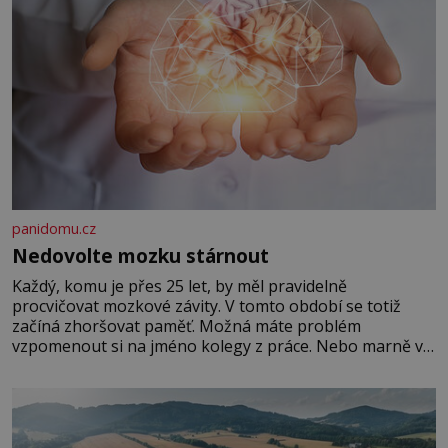
panidomu.cz
Nedovolte mozku stárnout
Každý, komu je přes 25 let, by měl pravidelně
procvičovat mozkové závity. V tomto období se totiž
začíná zhoršovat paměť. Možná máte problém
vzpomenout si na jméno kolegy z práce. Nebo marně v
paměti lovíte název knížky, kterou jste nedávno přečetli.
Je to opravdu tak, s věkem jako kdyby se paměť
rozhodla stávkovat. Cvičte