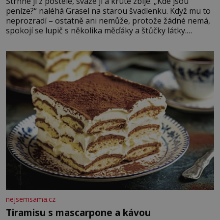
Strhne ji z postele, sváže ji a krutě zbije. „Kde jsou
peníze?“ naléhá Grasel na starou švadlenku. Když mu to
neprozradí – ostatně ani nemůže, protože žádné nemá,
spokojí se lupič s několika měďáky a štůčky látky.
Zraněná žena pár dní nato umírá. Je to muž nebývale
krutý. Jeho činy budí hrůzu ještě dlouho po jeho smrti
nejsemsama.cz
Tiramisu s mascarpone a kávou