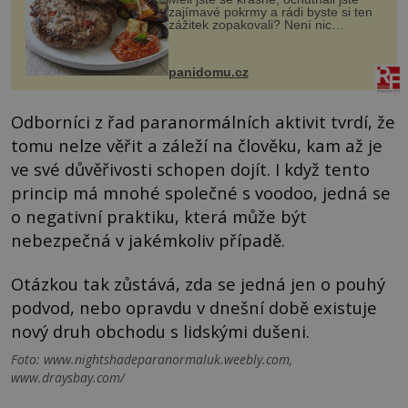
zajímavé pokrmy a rádi byste si ten
zážitek zopakovali? Není nic
snazšího. Pljeskavica (10 porcí)
Možná jste ji ochutnali na dovolené v
bývalé Jugoslávii, lze ji vi...
panidomu.cz
Odborníci z řad paranormálních aktivit tvrdí, že
tomu nelze věřit a záleží na člověku, kam až je
ve své důvěřivosti schopen dojít. I když tento
princip má mnohé společné s voodoo, jedná se
o negativní praktiku, která může být
nebezpečná v jakémkoliv případě.
Otázkou tak zůstává, zda se jedná jen o pouhý
podvod, nebo opravdu v dnešní době existuje
nový druh obchodu s lidskými dušeni.
Foto: www.nightshadeparanormaluk.weebly.com,
www.draysbay.com/