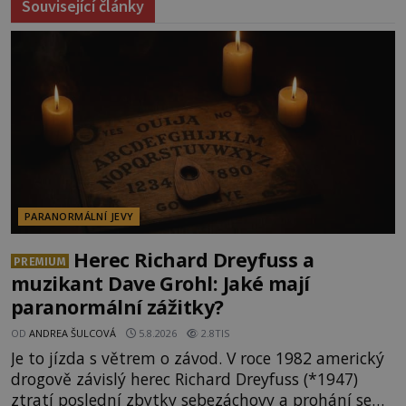
Související články
PARANORMÁLNÍ JEVY
Herec Richard Dreyfuss a
PREMIUM
muzikant Dave Grohl: Jaké mají
paranormální zážitky?
OD
ANDREA ŠULCOVÁ
5.8.2026
2.8TIS
Je to jízda s větrem o závod. V roce 1982 americký
drogově závislý herec Richard Dreyfuss (*1947)
ztratí poslední zbytky sebezáchovy a prohání se