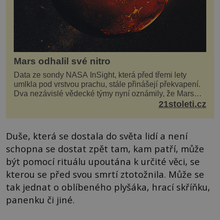
Mars odhalil své nitro
Data ze sondy NASA InSight, která před třemi lety
umlkla pod vrstvou prachu, stále přinášejí překvapení.
Dva nezávislé vědecké týmy nyní oznámily, že Mars
má nejen plášť plný trosek z dávných impaktů,...
21stoleti.cz
Duše, která se dostala do světa lidí a není
schopna se dostat zpět tam, kam patří, může
být pomocí rituálu upoutána k určité věci, se
kterou se před svou smrtí ztotožnila. Může se
tak jednat o oblíbeného plyšáka, hrací skříňku,
panenku či jiné.