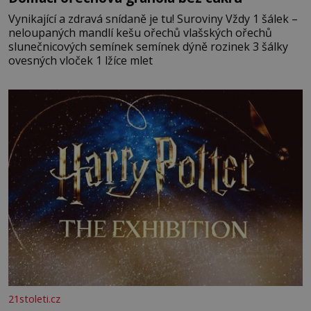
Vynikající a zdravá snídaně je tu! Suroviny Vždy 1 šálek –
neloupaných mandlí kešu ořechů vlašských ořechů
slunečnicových semínek semínek dýně rozinek 3 šálky
ovesných vloček 1 lžíce mlet
21stoleti.cz