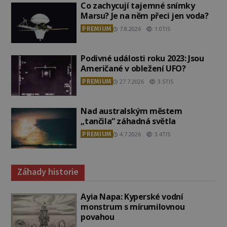
Co zachycují tajemné snímky
Marsu? Je na něm přeci jen voda?
PREMIUM
7.8.2026
1.0TIS
Podivné události roku 2023: Jsou
Američané v obležení UFO?
PREMIUM
27.7.2026
3.5TIS
Nad australským městem
„tančila“ záhadná světla
PREMIUM
4.7.2026
3.4TIS
Záhady historie
Ayia Napa: Kyperské vodní
monstrum s mírumilovnou
povahou