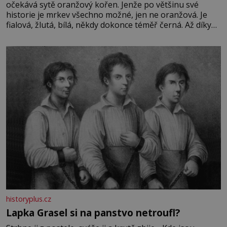
očekává sytě oranžový kořen. Jenže po většinu své
historie je mrkev všechno možné, jen ne oranžová. Je
fialová, žlutá, bílá, někdy dokonce téměř černá. Až díky
stovkám let pečlivého šlechtění se z ní stává zelenina,
bez které si českou zahradu ani nedokážeme představit.
Její příběh je
historyplus.cz
Lapka Grasel si na panstvo netroufl?