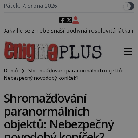
Pátek, 7. srpna 2026
be snáší podivná rosolovitá látka neznámého původu
Domů
Shromažďování paranormálních objektů:
Nebezpečný novodobý koníček?
Shromažďování
paranormálních
objektů: Nebezpečný
novodobý koníček?