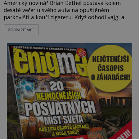
Americký novinář Brian Bethel postává kolem
desáté večer u svého auta na opuštěném
parkovišti a kouří cigaretu. Když odhodí vajgl a
chystá se nastoupit do auta, přijdou k němu dva
ZOBRAZIT VÍCE
mladí chlapci, kterým může být okolo 14 let.
„Pane, byl byste tak laskav a svezl nás domů? Je to
pouhých několik minut od tohoto parkoviště,“
zeptá se suverénně jeden z nich. P