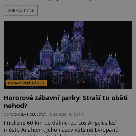
po silnicích ve svém mercedesu jako utržený ze
ZOBRAZIT VÍCE
řetězu. Vše vyvrcholí katastrofou, když to Dreyfuss
napálí v plné rychlosti do stromu! Policie ve vraku
následně nalezne schovaný kokain. Tímto
momentem se slavnému
PARANORMÁLNÍ JEVY
Hororové zábavní parky: Straší tu oběti
nehod?
OD
MICHAELA HOLUBOVÁ
4.8.2026
3.3TIS
Přibližně 60 km po dálnici od Los Angeles leží
město Anaheim. Jeho název většině Evropanů