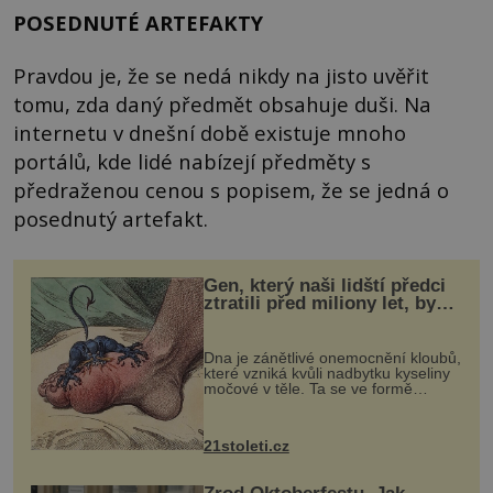
POSEDNUTÉ ARTEFAKTY
Pravdou je, že se nedá nikdy na jisto uvěřit
tomu, zda daný předmět obsahuje duši. Na
internetu v dnešní době existuje mnoho
portálů, kde lidé nabízejí předměty s
předraženou cenou s popisem, že se jedná o
posednutý artefakt.
Gen, který naši lidští předci
ztratili před miliony let, by
mohl pomoci s léčbou
„nemoci králů“
Dna je zánětlivé onemocnění kloubů,
které vzniká kvůli nadbytku kyseliny
močové v těle. Ta se ve formě
krystalků ukládá v blízkosti kloubů,
nejčastěji přitom postihuje palce na
nohou, a způsobuje bole...
21stoleti.cz