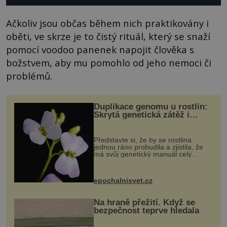
Ačkoliv jsou občas během nich praktikovány i
oběti, ve skrze je to čistý rituál, který se snaží
pomocí voodoo panenek napojit člověka s
božstvem, aby mu pomohlo od jeho nemoci či
problémů.
Duplikace genomu u rostlin:
Skrytá genetická zátěž i
evoluční výhoda
Představte si, že by se rostlina
jednou ráno probudila a zjistila, že
má svůj genetický manuál celý
dvakrát. Přesně to se občas v
přírodě stane – a podle nového
výzkumu to může být pro druhy
epochalnisvet.cz
vstupenka...
Na hraně přežití. Když se
bezpečnost teprve hledala