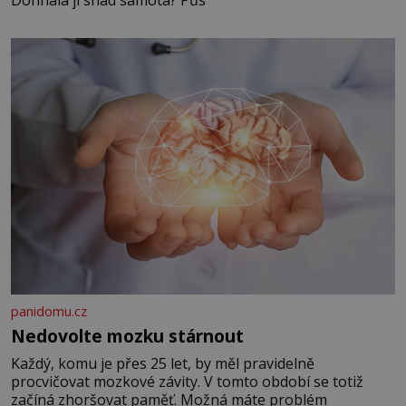
Dohnala ji snad samota? Půs
panidomu.cz
Nedovolte mozku stárnout
Každý, komu je přes 25 let, by měl pravidelně
procvičovat mozkové závity. V tomto období se totiž
začíná zhoršovat paměť. Možná máte problém