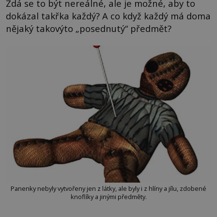
Zdá se to být nereálné, ale je možné, aby to
dokázal takřka každý? A co když každý má doma
nějaký takovýto „posednutý“ předmět?
Panenky nebyly vytvořeny jen z látky, ale byly i z hlíny a jílu, zdobené
knoflíky a jinými předměty.