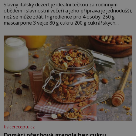
Slavný italský dezert je ideální tečkou za rodinným
obědem i slavnostní večeří a jeho příprava je jednodušší,
než se může zdát. Ingredience pro 4 osoby: 250 g
mascarpone 3 vejce 80 g cukru 200 g cukrářských
piškotů 250 ml silné kávy 2 lžíce amaretta kakao na
posypání Postup: Oddělte žloutky od bílků. Žloutky
vyšlehejte s cukrem do světlé pěny a postupně do nich
vmíchejte mascarpone, aby vznikl hladký
tisicereceptu.cz
Domácí ořechová granola bez cukru