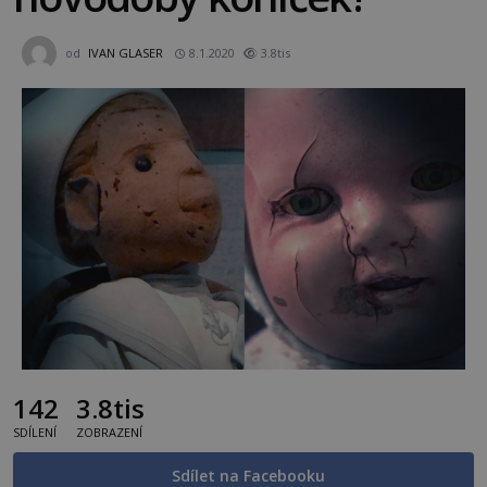
od
IVAN GLASER
8.1.2020
3.8tis
142
3.8tis
SDÍLENÍ
ZOBRAZENÍ
Sdílet na Facebooku