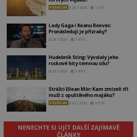
PREMIUM
28.7.2026
3.1TIS
Lady Gaga i Keanu Reeves:
Pronásledují je přízraky?
28.7.2026
3.4TIS
Hudebník Sting: Vyvolaly jeho
rockové hity temnou sílu?
23.7.2026
3.4TIS
Strážci Eilean Mòr: Kam zmizeli tři
muži z opuštěného majáku?
PREMIUM
22.7.2026
3.0TIS
NENECHTE SI UJÍT DALŠÍ ZAJÍMAVÉ
ČLÁNKY