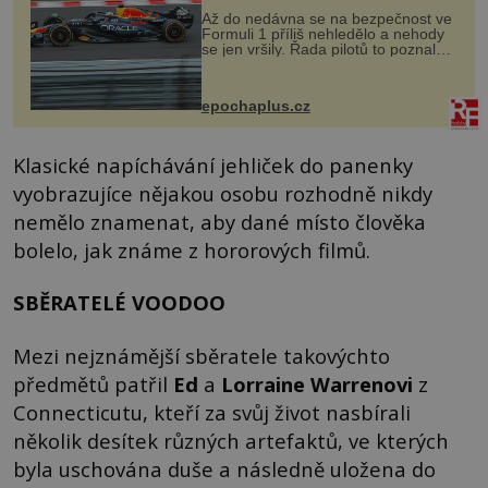
Až do nedávna se na bezpečnost ve
Formuli 1 příliš nehledělo a nehody
se jen vršily. Řada pilotů to poznala
na vlastní kůži, často s trvalými
následky nebo bohužel i ztrátou
života. Dnes nepochopiteln...
epochaplus.cz
Klasické napíchávání jehliček do panenky
vyobrazujíce nějakou osobu rozhodně nikdy
nemělo znamenat, aby dané místo člověka
bolelo, jak známe z hororových filmů.
SBĚRATELÉ VOODOO
Mezi nejznámější sběratele takovýchto
předmětů patřil
Ed
a
Lorraine
Warrenovi
z
Connecticutu, kteří za svůj život nasbírali
několik desítek různých artefaktů, ve kterých
byla uschována duše a následně uložena do