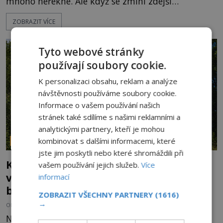
mnoho neřekne. Ale když se zmíní zdejší
Disneyland, je hned jasno. Zábavní park vyroste na
ZOBRAZIT VÍCE
poklidném místě bývalého sadu pomerančovníků.
Klid tu teď rozhodně nepanuje, park navštíví
kolem 17 000 000 zábavychtivých lidí ročně. A ač je
Tyto webové stránky
velká snaha to utajit, někteří z
používají soubory cookie.
K personalizaci obsahu, reklam a analýze
návštěvnosti používáme soubory cookie.
Informace o vašem používání našich
stránek také sdílíme s našimi reklamními a
analytickými partnery, kteří je mohou
kombinovat s dalšími informacemi, které
PARANORMÁLNÍ JEVY
jste jim poskytli nebo které shromáždili při
Kroky v prázdných chodbách a přízraky
vašem používání jejich služeb.
Více
v oknech: Nejděsivější domy v Česku
informací
budí hrůzu
ZOBRAZIT VŠECHNY PARTNERY
(1616)
→
OD
HELENA STEJSKALOVÁ
2.8.2026
3.3TIS
Nejsou to jen staré pověsti vyprávěné u ohně. Po