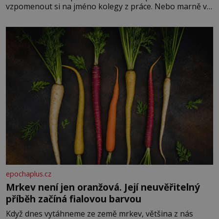
vzpomenout si na jméno kolegy z práce. Nebo marně v
paměti lovíte název knížky, kterou jste nedávno přečetli.
Je to opravdu tak, s věkem jako kdyby se paměť
rozhodla stávkovat. Cvičte
epochaplus.cz
Mrkev není jen oranžová. Její neuvěřitelný
příběh začíná fialovou barvou
Když dnes vytáhneme ze země mrkev, většina z nás