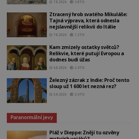
7.8.2026
3.8TIS
Ztracený hrob svatého Mikuláše:
Tajná výprava, která odnesla
nejslavnější relikvii do Itálie
7.8.2026
1.2TIS
Kam zmizely ostatky světců?
Relikvie, které putují Evropou a
dodnes budí úžas
6.8.2026
2.4TIS
Železný zázrak z Indie: Proč tento
sloup už 1 600 let nezná rez?
5.8.2026
2.6TIS
Paranormální jevy
Pláž v Dieppe: Znějí tu ozvěny
mrtvých vojáků?