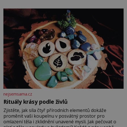
potvrdí také to, že na něj během výslechů nikdo nevyvíjel
fyzický ani psychický nátlak. Syn brněnského řezníka
chce být knězem a
nejsemsama.cz
Rituály krásy podle živlů
Zjistěte, jak síla čtyř přírodních elementů dokáže
proměnit vaši koupelnu v posvátný prostor pro
omlazení těla i zklidnění unavené mysli. Jak pečovat o