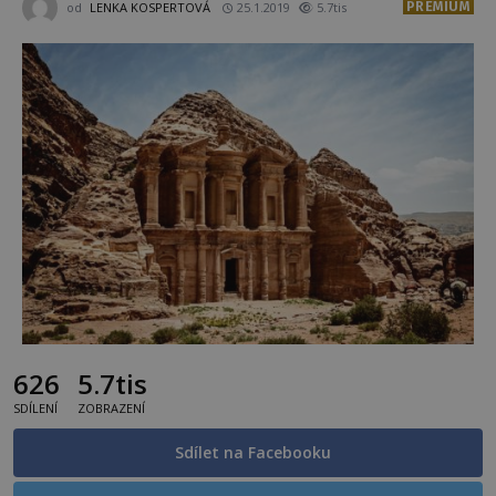
PREMIUM
od
LENKA KOSPERTOVÁ
25.1.2019
5.7tis
626
5.7tis
SDÍLENÍ
ZOBRAZENÍ
Sdílet na Facebooku