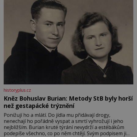
především klidně a útulně. Předškolní věk je
historyplus.cz
Kněz Bohuslav Burian: Metody StB byly horší
než gestapácké trýznění
Ponižují ho a mlátí. Do jídla mu přidávají drogy,
nenechají ho pořádně vyspat a smrtí vyhrožují i jeho
nejbližším. Burian kruté týrání nevydrží a estébákům
podepíše všechno, co po něm chtějí. Svým podpisem jim