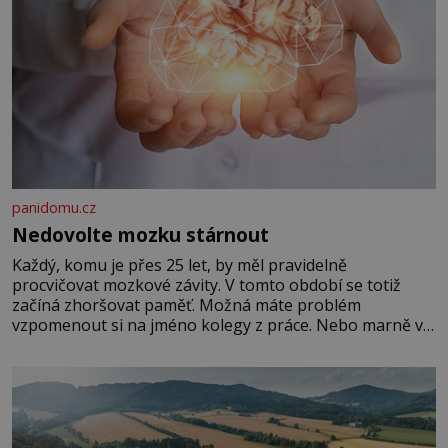
panidomu.cz
Nedovolte mozku stárnout
Každý, komu je přes 25 let, by měl pravidelně
procvičovat mozkové závity. V tomto období se totiž
začíná zhoršovat paměť. Možná máte problém
vzpomenout si na jméno kolegy z práce. Nebo marně v
paměti lovíte název knížky, kterou jste nedávno přečetli.
Je to opravdu tak, s věkem jako kdyby se paměť
rozhodla stávkovat. Cvičte