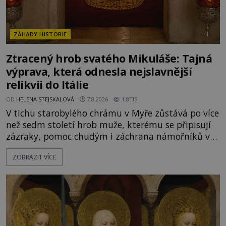
ZÁHADY HISTORIE
Ztracený hrob svatého Mikuláše: Tajná
výprava, která odnesla nejslavnější
relikvii do Itálie
OD
HELENA STEJSKALOVÁ
7.8.2026
1.8TIS
V tichu starobylého chrámu v Myře zůstává po více
než sedm století hrob muže, kterému se připisují
zázraky, pomoc chudým i záchrana námořníků v
bouřích. Pak ale přichází rok 1087 a klidné místo
ZOBRAZIT VÍCE
se mění v dějiště podivné noční výpravy. Skupina
italských námořníků otevírá hrob svatého
Mikuláše a odváží jeho ostatky přes moře do Bari.
Je to zbožná záchrana před nebezpečím, nebo
promyšlená krádež,