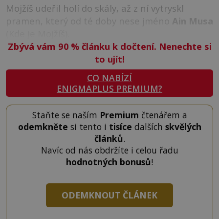
Mojžíš udeřil holí do skály, až z ní vytryskl
pramen, který od té doby nese jméno
Ain Musa
(Kde je Mojžíš).
Zbývá vám 90
%
článku k dočtení. Nenechte si
to ujít!
CO NABÍZÍ
ENIGMAPLUS PREMIUM?
Staňte se naším
Premium
čtenářem a
odemkněte
si tento i
tisíce
dalších
skvělých
článků
.
Navíc od nás obdržíte i celou řadu
hodnotných bonusů
!
ODEMKNOUT ČLÁNEK