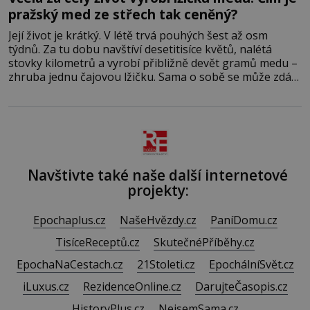
pražský med ze střech tak ceněný?
Její život je krátký. V létě trvá pouhých šest až osm
týdnů. Za tu dobu navštíví desetitisíce květů, nalétá
stovky kilometrů a vyrobí přibližně devět gramů medu –
zhruba jednu čajovou lžičku. Sama o sobě se může zdát
bezvýznamná. Teprve když se spojí s dalšími desítkami
tisíc příslušnic svého včelstva, vznikne jeden z
nejdokonalejších organismů
Navštivte také naše další internetové
projekty:
Epochaplus.cz
NašeHvězdy.cz
PaníDomu.cz
TisíceReceptů.cz
SkutečnéPříběhy.cz
EpochaNaCestach.cz
21Stoleti.cz
EpochálníSvět.cz
iLuxus.cz
RezidenceOnline.cz
DarujteČasopis.cz
HistoryPlus.cz
NejsemSama.cz