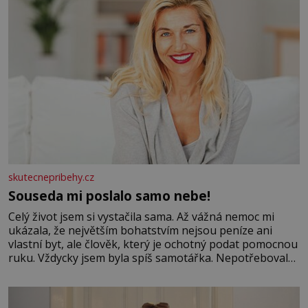
skutecnepribehy.cz
Souseda mi poslalo samo nebe!
Celý život jsem si vystačila sama. Až vážná nemoc mi
ukázala, že největším bohatstvím nejsou peníze ani
vlastní byt, ale člověk, který je ochotný podat pomocnou
ruku. Vždycky jsem byla spíš samotářka. Nepotřebovala
jsem kolem sebe partu kamarádek ani partnera. Stačily
mi knihy, práce a hlavně klid. Hned po studiích jsem
odešla z rodného města,