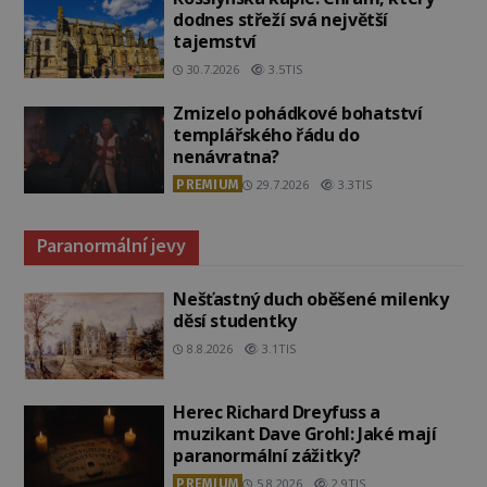
dodnes střeží svá největší
tajemství
30.7.2026
3.5TIS
Zmizelo pohádkové bohatství
templářského řádu do
nenávratna?
PREMIUM
29.7.2026
3.3TIS
Paranormální jevy
Nešťastný duch oběšené milenky
děsí studentky
8.8.2026
3.1TIS
Herec Richard Dreyfuss a
muzikant Dave Grohl: Jaké mají
paranormální zážitky?
PREMIUM
5.8.2026
2.9TIS