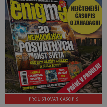
zásoby a každý den znamená další porci strádá
PROLISTOVAT ČASOPIS