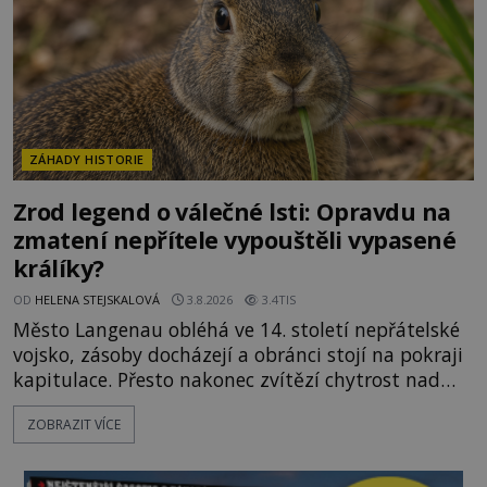
skutečné vysvětlení je ješt
ZÁHADY HISTORIE
Zrod legend o válečné lsti: Opravdu na
zmatení nepřítele vypouštěli vypasené
králíky?
OD
HELENA STEJSKALOVÁ
3.8.2026
3.4TIS
Město Langenau obléhá ve 14. století nepřátelské
vojsko, zásoby docházejí a obránci stojí na pokraji
kapitulace. Přesto nakonec zvítězí chytrost nad
hrubou silou. Podle staré německé legendy vypustí
ZOBRAZIT VÍCE
obyvatelé za hradby dobře živeného králíka, aby
nepřítele přesvědčili, že uvnitř města je jídla stále
dost. Čas pracuje pro obléhatele. Ve městě ubývají