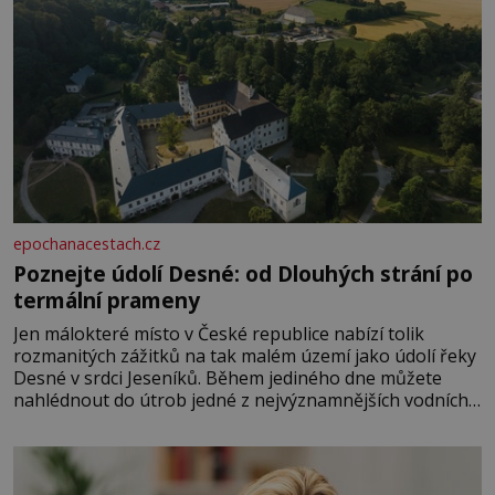
epochanacestach.cz
Poznejte údolí Desné: od Dlouhých strání po
termální prameny
Jen málokteré místo v České republice nabízí tolik
rozmanitých zážitků na tak malém území jako údolí řeky
Desné v srdci Jeseníků. Během jediného dne můžete
nahlédnout do útrob jedné z nejvýznamnějších vodních
elektráren v Evropě, vydat se na horské hřebeny, projet
se na koloběžce a den zakončit poznáváním památek ve
Velkých Losinách nebo v termálním