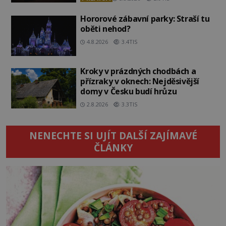
Hororové zábavní parky: Straší tu
oběti nehod?
4.8.2026
3.4TIS
Kroky v prázdných chodbách a
přízraky v oknech: Nejděsivější
domy v Česku budí hrůzu
2.8.2026
3.3TIS
NENECHTE SI UJÍT DALŠÍ ZAJÍMAVÉ
ČLÁNKY