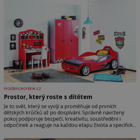
rezidenceonline.cz
Prostor, který roste s dítětem
Je to svět, který se vyvíjí a proměňuje od prvních
dětských krůčků až po dospívání. Správně navržený
pokoj podporuje bezpečí, kreativitu, soustředění i
odpočinek a reaguje na každou etapu života a specifické
potřeby dítěte. Pro nejmenší je klíčová jednoduchost,
měkkost a bezpečí, proto by pokoj miminka měl působit