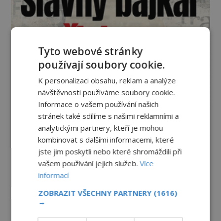
Tyto webové stránky
používají soubory cookie.
K personalizaci obsahu, reklam a analýze
návštěvnosti používáme soubory cookie.
Informace o vašem používání našich
stránek také sdílíme s našimi reklamními a
Vesmír a technologie
analytickými partnery, kteří je mohou
kombinovat s dalšími informacemi, které
Co zachycují tajemné snímky
jste jim poskytli nebo které shromáždili při
Marsu? Je na něm přeci jen voda?
vašem používání jejich služeb.
Více
PREMIUM
7.8.2026
1.6TIS
informací
ZOBRAZIT VŠECHNY PARTNERY
(1616)
Podivné události roku 2023: Jsou
→
Američané v obležení UFO?