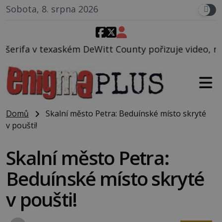
Sobota, 8. srpna 2026
itt County pořizuje video, na kterém před jeho voze
Domů
Skalní město Petra: Beduínské místo skryté
v poušti!
Skalní město Petra:
Beduínské místo skryté
v poušti!