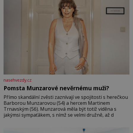
nasehvezdy.cz
Pomsta Munzarové nevěrnému muži?
Přímo skandální zvěsti zaznívají ve spojitosti s herečkou
Barborou Munzarovou (54) a hercem Martinem
Trnavským (56). Munzarová měla být totiž viděna s
jakýmsi sympaťákem, s nímž se velmi družně, až d