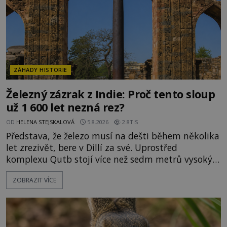
ZÁHADY HISTORIE
Železný zázrak z Indie: Proč tento sloup
už 1 600 let nezná rez?
OD
HELENA STEJSKALOVÁ
5.8.2026
2.8TIS
Představa, že železo musí na dešti během několika
let zrezivět, bere v Dillí za své. Uprostřed
komplexu Qutb stojí více než sedm metrů vysoký
železný sloup, který už přibližně 1 600 let odolává
ZOBRAZIT VÍCE
počasí s jen nepatrnými stopami koroze. Jeho
mimořádná trvanlivost dlouho živí legendy o
ztracených technologiích či tajemných
materiálech. Moderní metalurgie však ukazuje, že