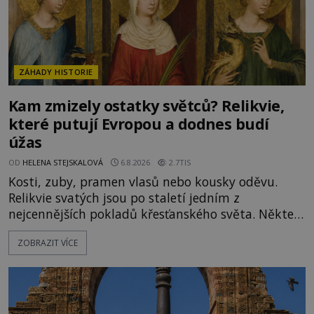
ZÁHADY HISTORIE
Kam zmizely ostatky světců? Relikvie,
které putují Evropou a dodnes budí
úžas
OD
HELENA STEJSKALOVÁ
6.8.2026
2.7TIS
Kosti, zuby, pramen vlasů nebo kousky oděvu.
Relikvie svatých jsou po staletí jedním z
nejcennějších pokladů křesťanského světa. Některé
mají pečlivě doloženou historii, jiné provází
ZOBRAZIT VÍCE
záhady, krádeže i nečekané objevy. Jejich osudy
připomínají dobrodružné romány, přesto se opírají
o skutečné historické události. Ve středověké
Evropě mají relikvie mimořádnou hodnotu. Nejsou
jen předmětem úcty