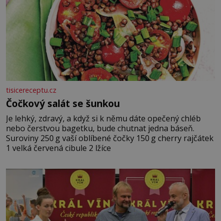
tisicereceptu.cz
Čočkový salát se šunkou
Je lehký, zdravý, a když si k němu dáte opečený chléb
nebo čerstvou bagetku, bude chutnat jedna báseň.
Suroviny 250 g vaší oblíbené čočky 150 g cherry rajčátek
1 velká červená cibule 2 lžíce