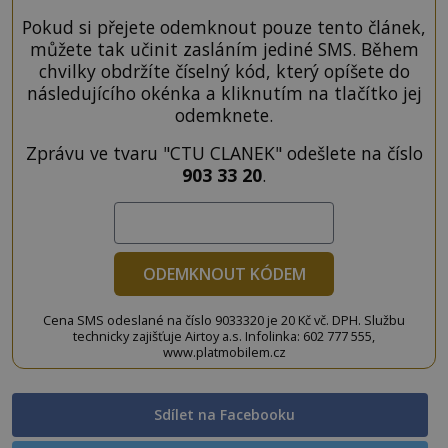
Pokud si přejete odemknout pouze tento článek,
můžete tak učinit zasláním jediné SMS. Během
chvilky obdržíte číselný kód, který opíšete do
následujícího okénka a kliknutím na tlačítko jej
odemknete.
Zprávu ve tvaru "CTU CLANEK" odešlete na číslo
903 33 20
.
ODEMKNOUT KÓDEM
Cena SMS odeslané na číslo 9033320 je 20 Kč vč. DPH. Službu
technicky zajišťuje Airtoy a.s. Infolinka: 602 777 555,
www.platmobilem.cz
Sdílet na Facebooku