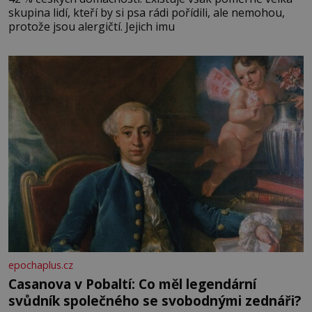
skupina lidí, kteří by si psa rádi pořídili, ale nemohou,
protože jsou alergičtí. Jejich imu
epochaplus.cz
Casanova v Pobaltí: Co měl legendární
svůdník společného se svobodnými zednáři?