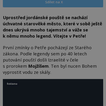
Sdílet na X
Uprostřed jordánské pouště se nachází
úchvatné starověké město, které v sobě ještě
dnes ukrývá mnoho tajemství a váže se
k němu mnoho legend. Vítejte v Petře!
První zmínky o Petře pocházejí ze Starého
zákona. Podle legendy sem po 40 letech
putování pouští došli Izraelité v čele
s prorokem
Mojžíšem
. Ten byl nucen Bohem
vyprostit vodu ze skály.
Reklama