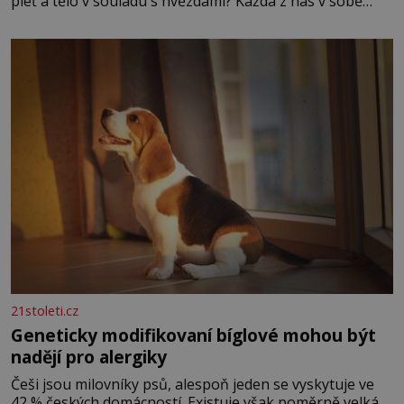
pleť a tělo v souladu s hvězdami? Každá z nás v sobě
nese otisk vesmíru, který se projevuje nejen v naší
povaze, ale i v potřebách naší pokožky. Ohnivá znamení
Ženy narozené ve znamení Berana, Lva a Střelce v sobě
nesou žár, odvahu a neutuchající elán. Vaše
21stoleti.cz
Geneticky modifikovaní bíglové mohou být
nadějí pro alergiky
Češi jsou milovníky psů, alespoň jeden se vyskytuje ve
42 % českých domácností. Existuje však poměrně velká