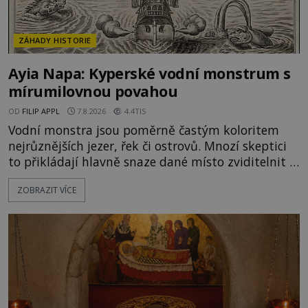
ZÁHADY HISTORIE
Ayia Napa: Kyperské vodní monstrum s
mírumilovnou povahou
OD
FILIP APPL
7.8.2026
4.4TIS
Vodní monstra jsou poměrně častým koloritem
nejrůznějších jezer, řek či ostrovů. Mnozí skeptici
to přikládají hlavně snaze dané místo zviditelnit a
přitáhnout k němu pozornost záhadám
ZOBRAZIT VÍCE
nakloněných turistů. Je to také případ kyperského
tvora jménem Ayia Napa? Nebo se může za
legendami o něm ukrývat nějaký pravdivý základ?
V blízkosti Mysu Greco, jak se přez