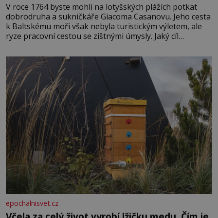
V roce 1764 byste mohli na lotyšských plážích potkat
dobrodruha a sukničkáře Giacoma Casanovu. Jeho cesta
k Baltskému moři však nebyla turistickým výletem, ale
ryze pracovní cestou se zištnými úmysly. Jaký cíl
Casanova sledoval, když se například procházel uličkami
lotyšské Rigy? Casanova v Pobaltí kontaktoval tamní
zednářské lóže. Nebyl v této oblasti žádným nováčkem,
protože do zednářské
epochalnisvet.cz
Včela za celý život vyrobí lžičku medu. Čím je