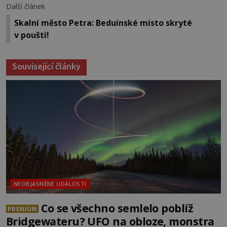
Další článek
Skalní město Petra: Beduínské místo skryté
v poušti!
Související články
NEOBJASNĚNÉ UDÁLOSTI
Co se všechno semlelo poblíž
PREMIUM
Bridgewateru? UFO na obloze, monstra