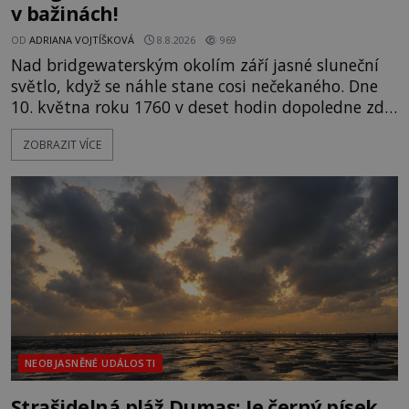
v bažinách!
OD
ADRIANA VOJTÍŠKOVÁ
8.8.2026
969
Nad bridgewaterským okolím září jasné sluneční
světlo, když se náhle stane cosi nečekaného. Dne
10. května roku 1760 v deset hodin dopoledne zde
dojde k vůbec prvnímu historicky doloženému
ZOBRAZIT VÍCE
přeletu UFO. Podle záznamů vyzařuje takové
světlo, že vypadá jako „koule hořícího ohně“. Jde
jen o nějaký optický klam, nebo se zde skutečně
právě vznáší mimozemská loď
NEOBJASNĚNÉ UDÁLOSTI
Strašidelná pláž Dumas: Je černý písek