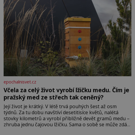
protože do zednářské
epochalnisvet.cz
Včela za celý život vyrobí lžičku medu. Čím je
pražský med ze střech tak ceněný?
Její život je krátký. V létě trvá pouhých šest až osm
týdnů. Za tu dobu navštíví desetitisíce květů, nalétá
stovky kilometrů a vyrobí přibližně devět gramů medu –
zhruba jednu čajovou lžičku. Sama o sobě se může zdát
bezvýznamná. Teprve když se spojí s dalšími desítkami