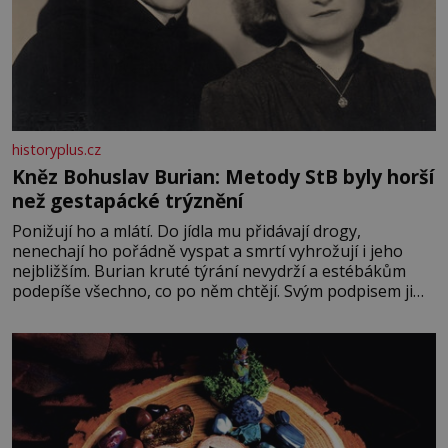
historyplus.cz
Kněz Bohuslav Burian: Metody StB byly horší
než gestapácké trýznění
Ponižují ho a mlátí. Do jídla mu přidávají drogy,
nenechají ho pořádně vyspat a smrtí vyhrožují i jeho
nejbližším. Burian kruté týrání nevydrží a estébákům
podepíše všechno, co po něm chtějí. Svým podpisem jim
potvrdí také to, že na něj během výslechů nikdo nevyvíjel
fyzický ani psychický nátlak. Syn brněnského řezníka
chce být knězem a