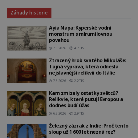
Záhady historie
Ayia Napa: Kyperské vodní
monstrum s mírumilovnou
povahou
7.8.2026
4.7TIS
Ztracený hrob svatého Mikuláše:
Tajná výprava, která odnesla
nejslavnější relikvii do Itálie
7.8.2026
2.2TIS
Kam zmizely ostatky světců?
Relikvie, které putují Evropou a
dodnes budí úžas
6.8.2026
2.9TIS
Železný zázrak z Indie: Proč tento
sloup už 1 600 let nezná rez?