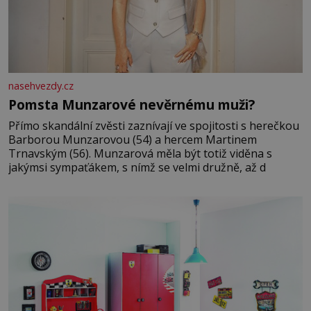
nasehvezdy.cz
Pomsta Munzarové nevěrnému muži?
Přímo skandální zvěsti zaznívají ve spojitosti s herečkou
Barborou Munzarovou (54) a hercem Martinem
Trnavským (56). Munzarová měla být totiž viděna s
jakýmsi sympaťákem, s nímž se velmi družně, až d