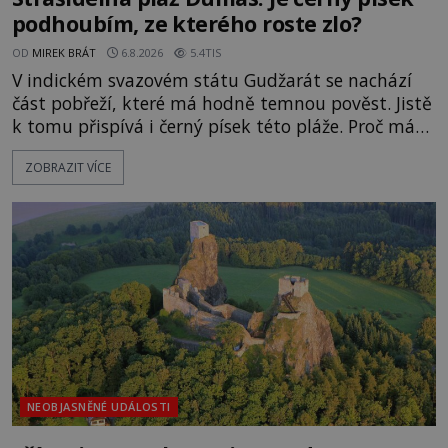
podhoubím, ze kterého roste zlo?
OD
MIREK BRÁT
6.8.2026
5.4TIS
V indickém svazovém státu Gudžarát se nachází
část pobřeží, které má hodně temnou pověst. Jistě
k tomu přispívá i černý písek této pláže. Proč má
pláž takové netypické zbarvení? Nakolik jsou
ZOBRAZIT VÍCE
pravdivé historky, že zde došlo k nevysvětlitelným
zmizením turistů? Ti, kteří se nebojí, nás mohou
následovat. Vstupujeme na pláž Dumas ve městě
Surat. Gu
NEOBJASNĚNÉ UDÁLOSTI