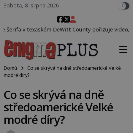
Sobota, 8. srpna 2026
kém DeWitt County pořizuje video, na kterém před je
Domů
Co se skrývá na dně středoamerické Velké
modré díry?
Co se skrývá na dně
středoamerické Velké
modré díry?