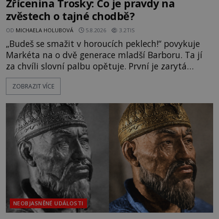
Zřícenina Trosky: Co je pravdy na
zvěstech o tajné chodbě?
OD
MICHAELA HOLUBOVÁ
5.8.2026
3.2TIS
„Budeš se smažit v horoucích peklech!“ povykuje
Markéta na o dvě generace mladší Barboru. Ta jí
za chvíli slovní palbu opětuje. První je zarytá
katolička, druhá přesvědčená kališnice. A každá z
ZOBRAZIT VÍCE
nich se usídlí na jedné z věží slavného hradu
Trosky. Šlechtic Ota IV. z Bergova (1399–1452) patří
mezi vůdce protihusitského boje. Za manželku má
skutečně jistou
NEOBJASNĚNÉ UDÁLOSTI