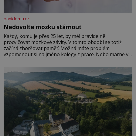
panidomu.cz
Nedovolte mozku stárnout
Každý, komu je přes 25 let, by měl pravidelně
procvičovat mozkové závity. V tomto období se totiž
začíná zhoršovat paměť. Možná máte problém
vzpomenout si na jméno kolegy z práce. Nebo marně v
paměti lovíte název knížky, kterou jste nedávno přečetli.
Je to opravdu tak, s věkem jako kdyby se paměť
rozhodla stávkovat. Cvičte