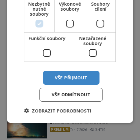
Nezbytně
Výkonové
Soubory
nutné
soubory
cílení
soubory
Vesmír a technologie
Funkční soubory
Nezařazené
soubory
Co zachycují tajemné snímky
Marsu? Je na něm přeci jen voda?
PREMIUM
7.8.2026
2.0TIS
VŠE PŘIJMOUT
Podivné události roku 2023: Jsou
Američané v obležení UFO?
VŠE ODMÍTNOUT
PREMIUM
27.7.2026
3.5TIS
ZOBRAZIT PODROBNOSTI
Nad australským městem
„tančila“ záhadná světla
PREMIUM
4.7.2026
3.4TIS