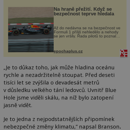
Na hraně přežití. Když se
bezpečnost teprve hledala
Až do nedávna se na bezpečnost ve
Formuli 1 příliš nehledělo a nehody
se jen vršily. Řada pilotů to poznala
na vlastní kůži, často s trvalými
následky nebo bohužel i ztrátou
života. Dnes nepochopiteln...
epochaplus.cz
„Je to důkaz toho, jak může hladina oceánu
rychle a nezadržitelně stoupat. Před deseti
tisíci let se zvýšila o devadesát metrů
v důsledku velkého tání ledovců. Uvnitř Blue
Hole jsme viděli skálu, na níž bylo zatopení
jasně vidět.
Je to jedna z nejpodstatnějších připomínek
nebezpečné změny klimatu,“ napsal Branson
.