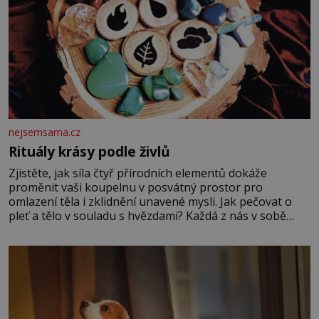
nejsemsama.cz
Rituály krásy podle živlů
Zjistěte, jak síla čtyř přírodních elementů dokáže
proměnit vaši koupelnu v posvátný prostor pro
omlazení těla i zklidnění unavené mysli. Jak pečovat o
pleť a tělo v souladu s hvězdami? Každá z nás v sobě
nese otisk vesmíru, který se projevuje nejen v naší
povaze, ale i v potřebách naší pokožky. Ohnivá znamení
Ženy narozené ve znamení Berana, Lva a Střelce v sobě
nesou žár, odvahu a neutuchající elán. Vaše