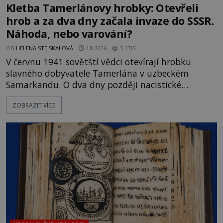
Kletba Tamerlánovy hrobky: Otevřeli
hrob a za dva dny začala invaze do SSSR.
Náhoda, nebo varování?
OD
HELENA STEJSKALOVÁ
4.8.2026
3.1TIS
V červnu 1941 sovětští vědci otevírají hrobku
slavného dobyvatele Tamerlána v uzbeckém
Samarkandu. O dva dny později nacistické
Německo zahajuje operaci Barbarossa a napadá
ZOBRAZIT VÍCE
Sovětský svaz. Shoda dat je natolik zarážející, že se
rodí jedna z nejslavnějších „kleteb“ 20. století. Je
na legendě něco pravdy, nebo jde jen o fascinující
souhru okolností? Když antropolog Michail
Gerasimov (1907-1970) a