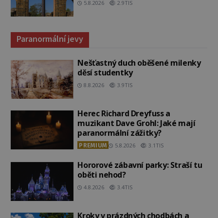
5.8.2026
2.9TIS
Paranormální jevy
Nešťastný duch oběšené milenky
děsí studentky
8.8.2026
3.9TIS
Herec Richard Dreyfuss a
muzikant Dave Grohl: Jaké mají
paranormální zážitky?
PREMIUM
5.8.2026
3.1TIS
Hororové zábavní parky: Straší tu
oběti nehod?
4.8.2026
3.4TIS
Kroky v prázdných chodbách a