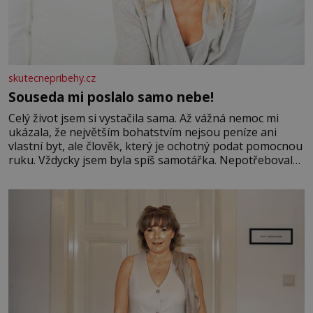
skutecnepribehy.cz
Souseda mi poslalo samo nebe!
Celý život jsem si vystačila sama. Až vážná nemoc mi
ukázala, že největším bohatstvím nejsou peníze ani
vlastní byt, ale člověk, který je ochotný podat pomocnou
ruku. Vždycky jsem byla spíš samotářka. Nepotřebovala
jsem kolem sebe partu kamarádek ani partnera. Stačily
mi knihy, práce a hlavně klid. Hned po studiích jsem
odešla z rodného města,