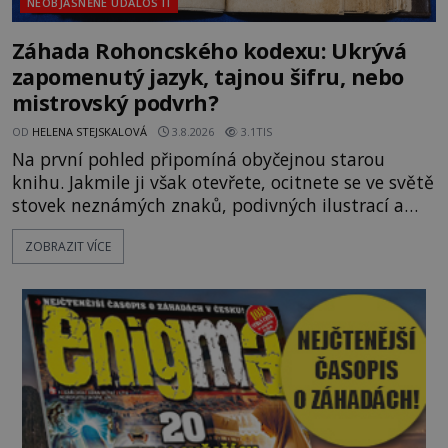
NEOBJASNĚNÉ UDÁLOSTI
Záhada Rohoncského kodexu: Ukrývá
zapomenutý jazyk, tajnou šifru, nebo
mistrovský podvrh?
OD
HELENA STEJSKALOVÁ
3.8.2026
3.1TIS
Na první pohled připomíná obyčejnou starou
knihu. Jakmile ji však otevřete, ocitnete se ve světě
stovek neznámých znaků, podivných ilustrací a
textu, který už téměř dvě století vzdoruje všem
ZOBRAZIT VÍCE
pokusům o rozluštění. Rohoncský kodex patří mezi
největší záhady evropských dějin a dodnes nikdo s
jistotou neví, kdo jej napsal, kdy vznikl ani co
vlastně vypráví. Rohoncský kodex se poprvé
objevuje v roce