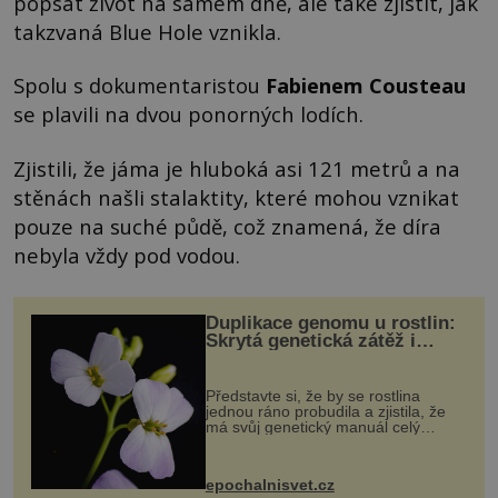
popsat život na samém dně, ale také zjistit, jak
takzvaná Blue Hole vznikla.
Spolu s dokumentaristou
Fabienem Cousteau
se plavili na dvou ponorných lodích.
Zjistili, že jáma je hluboká asi 121 metrů a na
stěnách našli stalaktity, které mohou vznikat
pouze na suché půdě, což znamená, že díra
nebyla vždy pod vodou.
Duplikace genomu u rostlin:
Skrytá genetická zátěž i
evoluční výhoda
Představte si, že by se rostlina
jednou ráno probudila a zjistila, že
má svůj genetický manuál celý
dvakrát. Přesně to se občas v
přírodě stane – a podle nového
výzkumu to může být pro druhy
epochalnisvet.cz
vstupenka...