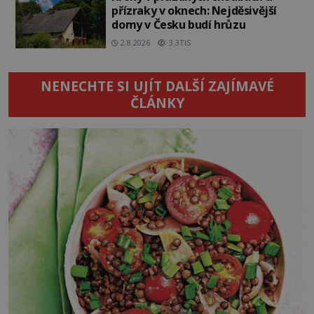
přízraky v oknech: Nejděsivější
domy v Česku budí hrůzu
2.8.2026
3.3TIS
NENECHTE SI UJÍT DALŠÍ ZAJÍMAVÉ
ČLÁNKY