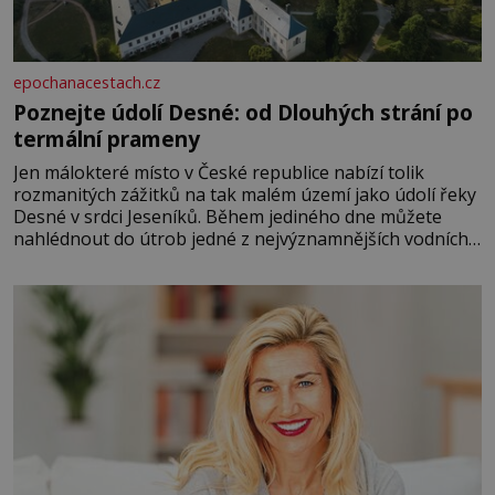
epochanacestach.cz
Poznejte údolí Desné: od Dlouhých strání po
termální prameny
Jen málokteré místo v České republice nabízí tolik
rozmanitých zážitků na tak malém území jako údolí řeky
Desné v srdci Jeseníků. Během jediného dne můžete
nahlédnout do útrob jedné z nejvýznamnějších vodních
elektráren v Evropě, vydat se na horské hřebeny, projet
se na koloběžce a den zakončit poznáváním památek ve
Velkých Losinách nebo v termálním