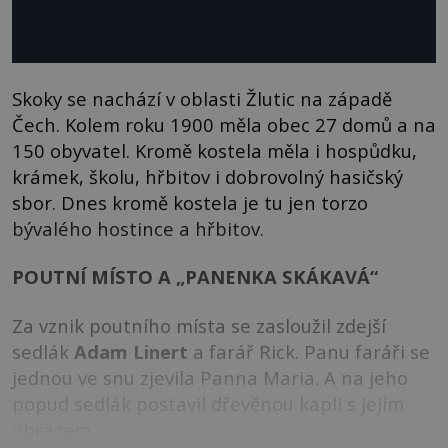
Skoky se nachází v oblasti Žlutic na západě
Čech. Kolem roku 1900 měla obec 27 domů a na
150 obyvatel. Kromě kostela měla i hospůdku,
krámek, školu, hřbitov i dobrovolný hasičský
sbor. Dnes kromě kostela je tu jen torzo
bývalého hostince a hřbitov.
POUTNÍ MÍSTO A „PANENKA SKÁKAVÁ“
Za vznik poutního místa se zasloužil zdejší
sedlák
Adam Linert
a farář Rick. Panu faráři se
jednou ve snu zjevila Panna Maria. A na jeho
popud sedlák postavil dřevěnou kapli s jejím
obrazem.