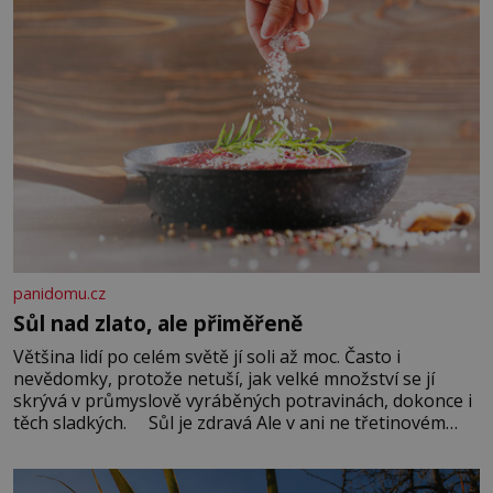
panidomu.cz
Sůl nad zlato, ale přiměřeně
Většina lidí po celém světě jí soli až moc. Často i
nevědomky, protože netuší, jak velké množství se jí
skrývá v průmyslově vyráběných potravinách, dokonce i
těch sladkých. Sůl je zdravá Ale v ani ne třetinovém
množství, než je pro většinu populace běžné. Její
základní složky– sodík a chlór – jsou zásadní pro
správné hospodaření