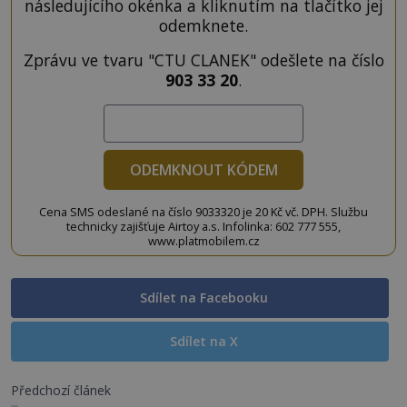
následujícího okénka a kliknutím na tlačítko jej
odemknete.
Zprávu ve tvaru "CTU CLANEK" odešlete na číslo
903 33 20
.
ODEMKNOUT KÓDEM
Cena SMS odeslané na číslo 9033320 je 20 Kč vč. DPH. Službu
technicky zajišťuje Airtoy a.s. Infolinka: 602 777 555,
www.platmobilem.cz
Sdílet na Facebooku
Sdílet na X
Předchozí článek