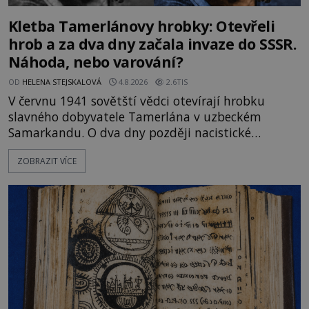
Kletba Tamerlánovy hrobky: Otevřeli
hrob a za dva dny začala invaze do SSSR.
Náhoda, nebo varování?
OD
HELENA STEJSKALOVÁ
4.8.2026
2.6TIS
V červnu 1941 sovětští vědci otevírají hrobku
slavného dobyvatele Tamerlána v uzbeckém
Samarkandu. O dva dny později nacistické
Německo zahajuje operaci Barbarossa a napadá
ZOBRAZIT VÍCE
Sovětský svaz. Shoda dat je natolik zarážející, že se
rodí jedna z nejslavnějších „kleteb“ 20. století. Je
na legendě něco pravdy, nebo jde jen o fascinující
souhru okolností? Když antropolog Michail
Gerasimov (1907-1970) a