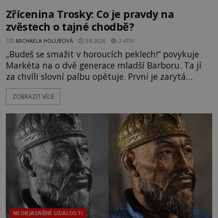
Zřícenina Trosky: Co je pravdy na
zvěstech o tajné chodbě?
OD
MICHAELA HOLUBOVÁ
5.8.2026
2.4TIS
„Budeš se smažit v horoucích peklech!“ povykuje
Markéta na o dvě generace mladší Barboru. Ta jí
za chvíli slovní palbu opětuje. První je zarytá
katolička, druhá přesvědčená kališnice. A každá z
ZOBRAZIT VÍCE
nich se usídlí na jedné z věží slavného hradu
Trosky. Šlechtic Ota IV. z Bergova (1399–1452) patří
mezi vůdce protihusitského boje. Za manželku má
skutečně jistou
NEOBJASNĚNÉ UDÁLOSTI