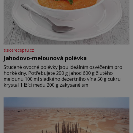
tisicereceptu.cz
Jahodovo-melounová polévka
Studené ovocné polévky jsou ideálním osvěžením pro
horké dny. Potřebujete 200 g jahod 600 g žlutého
melounu 100 ml sladkého dezertního vína 50 g cukru
krystal 1 lžíci medu 200 g zakysané sm