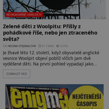
NEOBJASNĚNÉ UDÁLOSTI
Zelené děti z Woolpitu: Přišly z
pohádkové říše, nebo jen ztraceného
světa?
OD
HELENA STEJSKALOVÁ
31.7.2026
3.2TIS
Je žhavé léto 12. století, když obyvatelé anglické
vesnice Woolpit objeví poblíž vlčích jam dvě
vyděšené děti. Na první pohled vypadají jako
každé jiné, až na jednu děsivou výjimku. Jejich
ZOBRAZIT VÍCE
kůže má nazelenalý odstín, mluví
nesrozumitelnou řečí a odmítají jakékoli jídlo
kromě syrových bobů. Příběh se rychle stává
jednou z největších záhad středověké Anglie a ani
po téměř devíti stech letech není