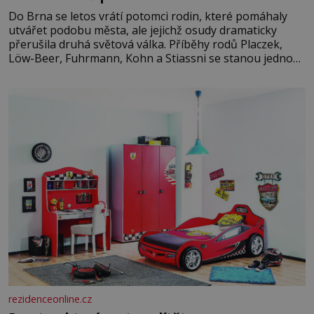
Do Brna se letos vrátí potomci rodin, které pomáhaly
utvářet podobu města, ale jejichž osudy dramaticky
přerušila druhá světová válka. Příběhy rodů Placzek,
Löw-Beer, Fuhrmann, Kohn a Stiassni se stanou jednou
z hlavních dramaturgických linií festivalu židovské
kultury ŠTETL FEST 2026. Některé návraty nejsou
jednoduché. Místa, která si člověk pamatuje z rodinných
vyprávění, už dávno
rezidenceonline.cz