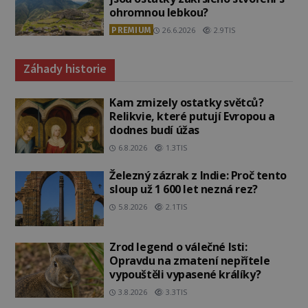
ohromnou lebkou?
PREMIUM
26.6.2026
2.9TIS
Záhady historie
Kam zmizely ostatky světců?
Relikvie, které putují Evropou a
dodnes budí úžas
6.8.2026
1.3TIS
Železný zázrak z Indie: Proč tento
sloup už 1 600 let nezná rez?
5.8.2026
2.1TIS
Zrod legend o válečné lsti:
Opravdu na zmatení nepřítele
vypouštěli vypasené králíky?
3.8.2026
3.3TIS