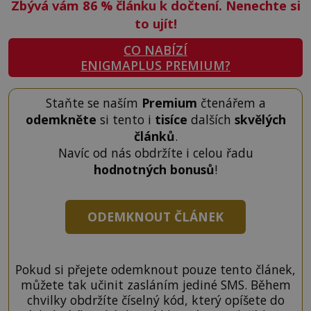
Zbývá vám 86
%
článku k dočtení. Nenechte si
to ujít!
CO NABÍZÍ
ENIGMAPLUS PREMIUM?
Staňte se naším
Premium
čtenářem a
odemkněte
si tento i
tisíce
dalších
skvělých
článků
.
Navíc od nás obdržíte i celou řadu
hodnotných bonusů
!
ODEMKNOUT ČLÁNEK
Pokud si přejete odemknout pouze tento článek,
můžete tak učinit zasláním jediné SMS. Během
chvilky obdržíte číselný kód, který opíšete do