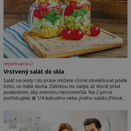
nejsemsama.cz
Vrstvený salát do skla
Salát na cesty i do práce můžete různě obměňovat podle
toho, co máte doma. Zálivkou ho zalijte až těsně před
podáváním, aby zeleninu nerozmočila. Na 2 porce
potřebujete: ✿ 1/4 ledového nebo jiného salátu (římský
salát, polníček…) ✿ 1 malá konzerva kukuřice ✿ ½
okurky ✿ 2 rajčata Zálivka: ✿ 4 lžíce olivového oleje ✿ 1
lžíci citronové šťávy ✿ ½ stroužku