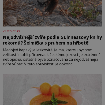
21stoleti.cz
Nejodvážnější zvíře podle Guinnessovy knihy
rekordů? Šelmička s pruhem na hřbetě!
Medojed kapský je lasicovitá šelma, kterou bychom
velikostí mohli přirovnat k českému jezevci. Je extrémně
nebojácná, ostatně bývá označována za nejodvážnější
zvíře vůbec. V této souvislosti je dokonc