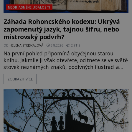
NEOBJASNĚNÉ UDÁLOSTI
Záhada Rohoncského kodexu: Ukrývá
zapomenutý jazyk, tajnou šifru, nebo
mistrovský podvrh?
OD
HELENA STEJSKALOVÁ
3.8.2026
2.9TIS
Na první pohled připomíná obyčejnou starou
knihu. Jakmile ji však otevřete, ocitnete se ve světě
stovek neznámých znaků, podivných ilustrací a
textu, který už téměř dvě století vzdoruje všem
ZOBRAZIT VÍCE
pokusům o rozluštění. Rohoncský kodex patří mezi
největší záhady evropských dějin a dodnes nikdo s
jistotou neví, kdo jej napsal, kdy vznikl ani co
vlastně vypráví. Rohoncský kodex se poprvé
objevuje v roce