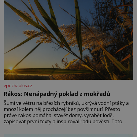
epochaplus.cz
Rákos: Nenápadný poklad z mokřadů
Šumí ve větru na březích rybníků, ukrývá vodní ptáky a
mnozí kolem něj procházejí bez povšimnutí. Přesto
právě rákos pomáhal stavět domy, vyrábět lodě,
zapisovat první texty a inspiroval řadu pověstí. Tato
skromná, ale užitečná rostlina provází člověka už tisíce
let. Většina lidí vnímá rákos jen jako obyčejnou kulisu