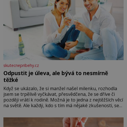
skutecnepribehy.cz
Odpustit je úleva, ale bývá to nesmírně
těžké
Když se ukázalo, že si manžel našel milenku, rozhodla
jsem se trpělivě vyčkávat, přesvědčena, že se dříve či
později vrátí k rodině. Možná je to jedna z nejtěžších věcí
na světě. Ale každý, kdo s tím má nějaké zkušenosti, se
zapřísahá, že pokud odpustíte, znatelně se vám uleví.
Když se ke mně doneslo, že si manžel pořídil milenku,