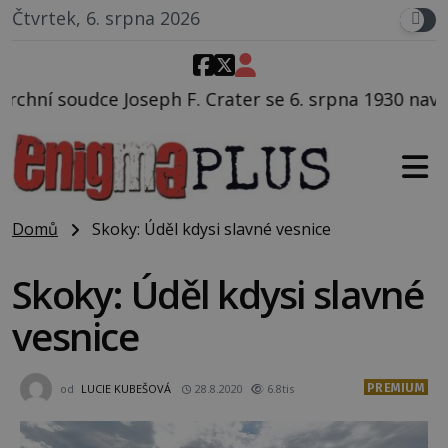
Čtvrtek, 6. srpna 2026
Crater se 6. srpna 1930 navečeří ve své oblíbené resta
Domů
Skoky: Úděl kdysi slavné vesnice
Skoky: Úděl kdysi slavné
vesnice
PREMIUM
od
LUCIE KUBEŠOVÁ
28.8.2020
6.8tis