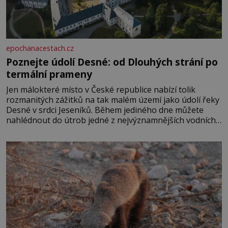
epochanacestach.cz
Poznejte údolí Desné: od Dlouhých strání po
termální prameny
Jen málokteré místo v České republice nabízí tolik
rozmanitých zážitků na tak malém území jako údolí řeky
Desné v srdci Jeseníků. Během jediného dne můžete
nahlédnout do útrob jedné z nejvýznamnějších vodních
elektráren v Evropě, vydat se na horské hřebeny, projet
se na koloběžce a den zakončit poznáváním památek ve
Velkých Losinách nebo v termálním