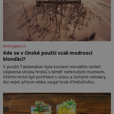
historyplus.cz
Kde se v čínské poušti vzali modroocí
blonďáci?
V poušti Taklamakan byla koncem minulého století
objevena stovka hrobů s téměř netknutými mumiemi.
Všichni mrtví byli pohřbeni s úctou a četnými milodary.
Asi nejvíc přitom vědce zaujal hrob tříměsíčního
chlapečka s modrou filcovou čapkou, z níž se draly
blonďaté vlásky. Fakt, že jsou těla dávných lidí nesmírně
dobře zachovalá, přičítají odborníci zdejším klimatickým
podmínkám. Sucho, prosolené písky a extrémně