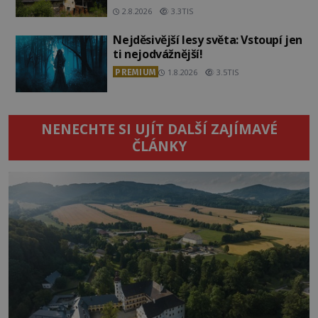
2.8.2026
3.3TIS
Nejděsivější lesy světa: Vstoupí jen
ti nejodvážnější!
PREMIUM
1.8.2026
3.5TIS
NENECHTE SI UJÍT DALŠÍ ZAJÍMAVÉ
ČLÁNKY