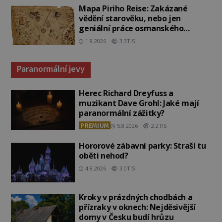
Mapa Piriho Reise: Zakázané
vědění starověku, nebo jen
geniální práce osmanského
admirála?
1.8.2026
3.3TIS
Paranormální jevy
Herec Richard Dreyfuss a
muzikant Dave Grohl: Jaké mají
paranormální zážitky?
PREMIUM
5.8.2026
2.2TIS
Hororové zábavní parky: Straší tu
oběti nehod?
4.8.2026
3.0TIS
Kroky v prázdných chodbách a
přízraky v oknech: Nejděsivější
domy v Česku budí hrůzu