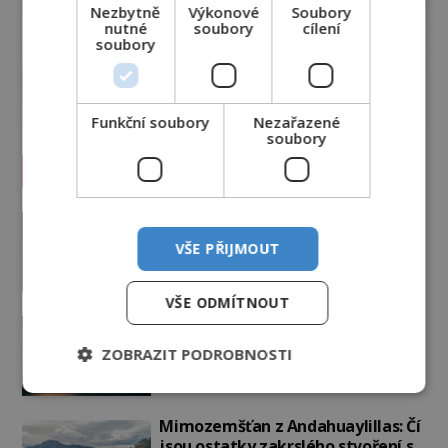
Nezbytně
Výkonové
Soubory
nutné
soubory
cílení
soubory
Funkční soubory
Nezařazené
soubory
Vesmír a technologie
Podivné události roku 2023: Jsou
Američané v obležení UFO?
VŠE PŘIJMOUT
PREMIUM
27.7.2026
3.5TIS
VŠE ODMÍTNOUT
Nad australským městem
„tančila“ záhadná světla
ZOBRAZIT PODROBNOSTI
PREMIUM
4.7.2026
3.4TIS
Mimozemšťan z Andahuaylillas: Čí
jsou ostatky zakrslého stvoření s