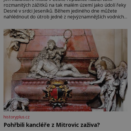
rozmanitých zážitků na tak malém území jako údolí řeky
Desné v srdci Jeseníků. Během jediného dne můžete
nahlédnout do útrob jedné z nejvýznamnějších vodních
elektráren v Evropě, vydat se na horské hřebeny, projet
se na koloběžce a den zakončit poznáváním památek ve
Velkých Losinách nebo v termálním
historyplus.cz
Pohřbili kancléře z Mitrovic zaživa?