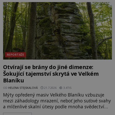
pulzuje skrytá historie, která se dodnes úspěšně
vyhýbá shonu moderní metropole. Místo, ke
kterému se vážou nejstarší české mýty, ve svých
temných útrobách střeží monumentální
REPORTÁŽE
Otvírají se brány do jiné dimenze:
Šokující tajemství skrytá ve Velkém
Blaníku
OD
HELENA STEJSKALOVÁ
21.7.2026
3.4TIS
Mýty opředený masiv Velkého Blaníku vzbuzuje
mezi záhadology mrazení, neboť jeho suťové svahy
a mlčenlivé skalní útesy podle mnoha svědectví
fungují jako anomální zóny, kde selhává lidské