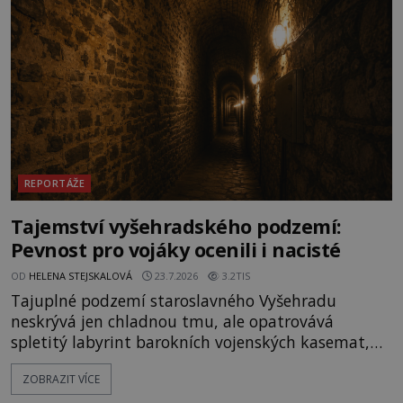
vrch Hr
REPORTÁŽE
Tajemství vyšehradského podzemí:
Pevnost pro vojáky ocenili i nacisté
OD
HELENA STEJSKALOVÁ
23.7.2026
3.2TIS
Tajuplné podzemí staroslavného Vyšehradu
neskrývá jen chladnou tmu, ale opatrovává
spletitý labyrint barokních vojenských kasemat,
zapomenuté chrámy a vzácné národní poklady.
ZOBRAZIT VÍCE
Hluboko uvnitř mohutné skály nad řekou Vltavou