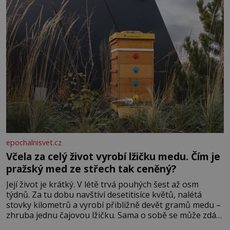
epochalnisvet.cz
Včela za celý život vyrobí lžičku medu. Čím je
pražský med ze střech tak ceněný?
Její život je krátký. V létě trvá pouhých šest až osm
týdnů. Za tu dobu navštíví desetitisíce květů, nalétá
stovky kilometrů a vyrobí přibližně devět gramů medu –
zhruba jednu čajovou lžičku. Sama o sobě se může zdát
bezvýznamná. Teprve když se spojí s dalšími desítkami