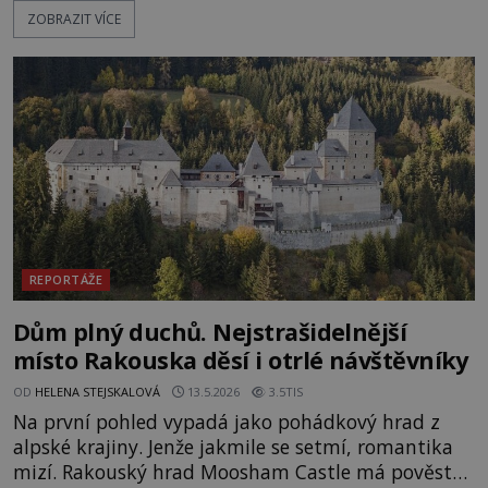
ZOBRAZIT VÍCE
Erich von Däniken? Orbitální stanice Viking 1
přelétá na oběžné dráze nad rudou planetou. Když
je umělá družice od povrchu Marsu vzdálena asi
1873 kilometrů, nachá
REPORTÁŽE
Dům plný duchů. Nejstrašidelnější
místo Rakouska děsí i otrlé návštěvníky
OD
HELENA STEJSKALOVÁ
13.5.2026
3.5TIS
Na první pohled vypadá jako pohádkový hrad z
alpské krajiny. Jenže jakmile se setmí, romantika
mizí. Rakouský hrad Moosham Castle má pověst