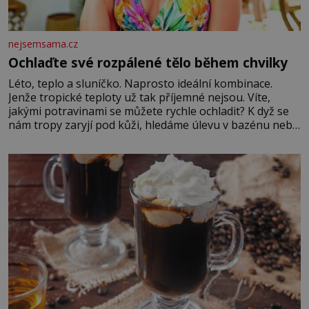
nejsemsama.cz
Ochlaďte své rozpálené tělo během chvilky
Léto, teplo a sluníčko. Naprosto ideální kombinace.
Jenže tropické teploty už tak příjemné nejsou. Víte,
jakými potravinami se můžete rychle ochladit? K dyž se
nám tropy zaryjí pod kůži, hledáme úlevu v bazénu nebo
pomocí klimatizace. Jenže ne vždycky můžeme být v jejich
blízkosti. Nemusíte však zoufat. Pokud budete mít
promyšlený jídelníček, žadné pařáky si na vás