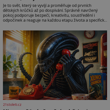
Je to svět, který se vyvíjí a proměňuje od prvních
dětských krůčků až po dospívání. Správně navržený
pokoj podporuje bezpečí, kreativitu, soustředění i
odpočinek a reaguje na každou etapu života a specifické
potřeby dítěte. Pro nejmenší je klíčová jednoduchost,
měkkost a bezpečí, proto by pokoj miminka měl působit
především klidně a útulně. Předškolní věk je
21stoleti.cz