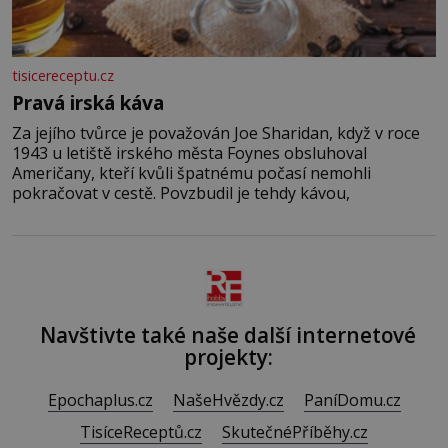
tisicereceptu.cz
Pravá irská káva
Za jejího tvůrce je považován Joe Sharidan, když v roce
1943 u letiště irského města Foynes obsluhoval
Američany, kteří kvůli špatnému počasí nemohli
pokračovat v cestě. Povzbudil je tehdy kávou,
Navštivte také naše další internetové
projekty:
Epochaplus.cz
NašeHvězdy.cz
PaníDomu.cz
TisíceReceptů.cz
SkutečnéPříběhy.cz