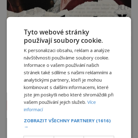
Tyto webové stránky
používají soubory cookie.
K personalizaci obsahu, reklam a analýze
návštěvnosti používáme soubory cookie.
Informace o vašem používání našich
stránek také sdílíme s našimi reklamními a
analytickými partnery, kteří je mohou
kombinovat s dalšími informacemi, které
jste jim poskytli nebo které shromáždili při
vašem používání jejich služeb.
Více
Vesmír a technologie
informací
Co zachycují tajemné snímky
ZOBRAZIT VŠECHNY PARTNERY
(1616)
Marsu? Je na něm přeci jen voda?
→
PREMIUM
7.8.2026
2.4TIS