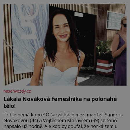
tisíc příslušnic svého včelstva, vznikne jeden z
nejdokonalejších organismů
nasehvezdy.cz
Lákala Nováková řemeslníka na polonahé
tělo!
Tohle nemá konce! O šarvátkách mezi manželi Sandrou
Novákovou (44) a Vojtěchem Moravcem (39) se toho
napsalo už hodně. Ale kdo by doufal, že horká zem u