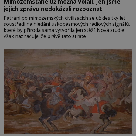
Mimozemšťané už možná volali. Jen jsme
jejich zprávu nedokázali rozpoznat
Pátrání po mimozemských civilizacích se už desítky let
soustředí na hledání úzkopásmových rádiových signálů,
které by příroda sama vytvořila jen stěží. Nová studie
však naznačuje, že právě tato strate