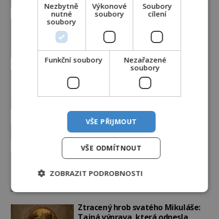
Nezbytně
Výkonové
Soubory
nutné
soubory
cílení
soubory
Podivné události roku 2023: Jsou
Američané v obležení UFO?
PREMIUM
27.7.2026
3.5TIS
Funkční soubory
Nezařazené
soubory
Nad australským městem
„tančila“ záhadná světla
PREMIUM
4.7.2026
3.4TIS
VŠE PŘIJMOUT
Záhady historie
VŠE ODMÍTNOUT
Ayia Napa: Kyperské vodní
monstrum s mírumilovnou
ZOBRAZIT PODROBNOSTI
povahou
7.8.2026
5.1TIS
Ztracený hrob svatého Mikuláše:
Tajná výprava, která odnesla