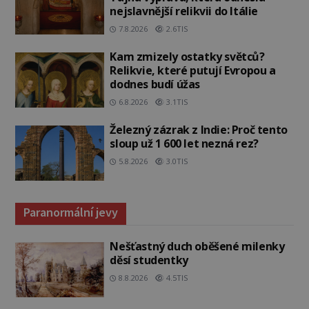
nejslavnější relikvii do Itálie
7.8.2026
2.6TIS
Kam zmizely ostatky světců?
Relikvie, které putují Evropou a
dodnes budí úžas
6.8.2026
3.1TIS
Železný zázrak z Indie: Proč tento
sloup už 1 600 let nezná rez?
5.8.2026
3.0TIS
Paranormální jevy
Nešťastný duch oběšené milenky
děsí studentky
8.8.2026
4.5TIS