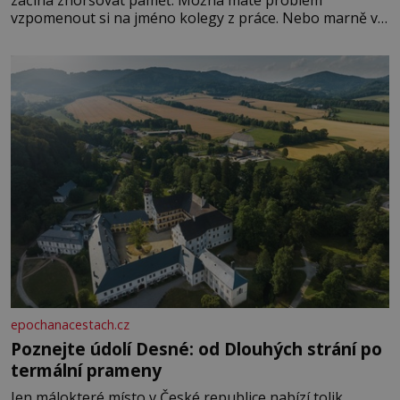
začíná zhoršovat paměť. Možná máte problém
vzpomenout si na jméno kolegy z práce. Nebo marně v
paměti lovíte název knížky, kterou jste nedávno přečetli.
Je to opravdu tak, s věkem jako kdyby se paměť
rozhodla stávkovat. Cvičte
epochanacestach.cz
Poznejte údolí Desné: od Dlouhých strání po
termální prameny
Jen málokteré místo v České republice nabízí tolik