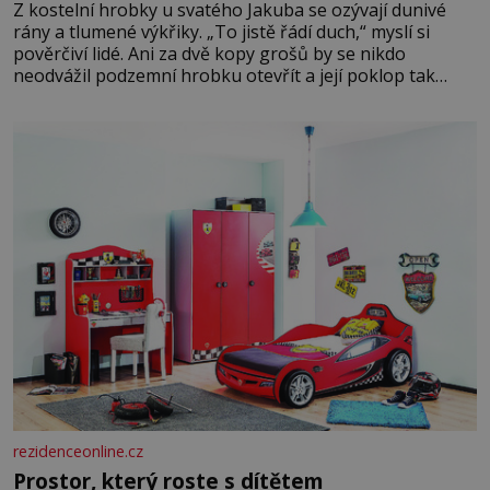
Z kostelní hrobky u svatého Jakuba se ozývají dunivé
rány a tlumené výkřiky. „To jistě řádí duch,“ myslí si
pověrčiví lidé. Ani za dvě kopy grošů by se nikdo
neodvážil podzemní hrobku otevřít a její poklop tak
raději jen skrápí svěcenou vodou. Za několik dní divné
burácení skutečně ustane. Když o mnoho let později
hrobku
rezidenceonline.cz
Prostor, který roste s dítětem