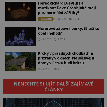
Herec Richard Dreyfuss a
muzikant Dave Grohl: Jaké mají
paranormální zážitky?
PREMIUM
5.8.2026
3.2TIS
Hororové zábavní parky: Straší tu
oběti nehod?
4.8.2026
3.5TIS
Kroky v prázdných chodbách a
přízraky v oknech: Nejděsivější
domy v Česku budí hrůzu
2.8.2026
3.3TIS
NENECHTE SI UJÍT DALŠÍ ZAJÍMAVÉ
ČLÁNKY