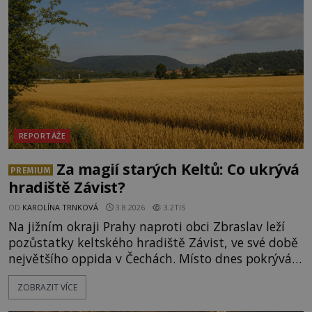
REPORTÁŽE
Za magií starých Keltů: Co ukrývá
PREMIUM
hradiště Závist?
OD
KAROLÍNA TRNKOVÁ
3.8.2026
3.2TIS
Na jižním okraji Prahy naproti obci Zbraslav leží
pozůstatky keltského hradiště Závist, ve své době
největšího oppida v Čechách. Místo dnes pokrývá
les, zbytky po kdysi monumentálním hradišti jsou
ZOBRAZIT VÍCE
ale v terénu patrné stále. Co dalšího tu po Keltech
zůstalo? Prozkoumejte to spolu s ENIGMOU! Na