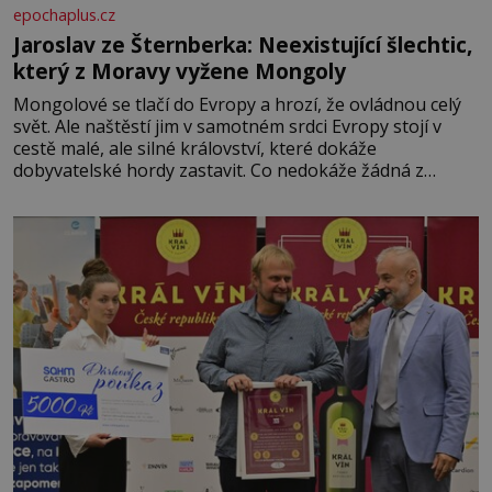
epochaplus.cz
Jaroslav ze Šternberka: Neexistující šlechtic,
který z Moravy vyžene Mongoly
Mongolové se tlačí do Evropy a hrozí, že ovládnou celý
svět. Ale naštěstí jim v samotném srdci Evropy stojí v
cestě malé, ale silné království, které dokáže
dobyvatelské hordy zastavit. Co nedokáže žádná z
asijských říší, co nedokážou Němci – to dokáže český
král. Nebo že by ne? Mongolové od roku 1223 postupují
podél Kaspického a Azovského moře,