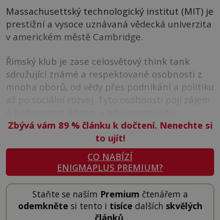
Massachusettský technologický institut (MIT) je
prestižní a vysoce uznávaná vědecká univerzita
v americkém městě Cambridge.
Římský klub je zase celosvětový think tank
sdružující známé a respektované osobnosti z
mnoha oborů, od vědy přes podnikání a politiku
až po sociální rozvoj. Tyto osobnosti pojí zájem
o budoucnost lidstva a jeho prosperitu.
Zbývá vám 89
%
článku k dočtení. Nenechte si
to ujít!
CO NABÍZÍ
ENIGMAPLUS PREMIUM?
Staňte se naším
Premium
čtenářem a
odemkněte
si tento i
tisíce
dalších
skvělých
článků
.