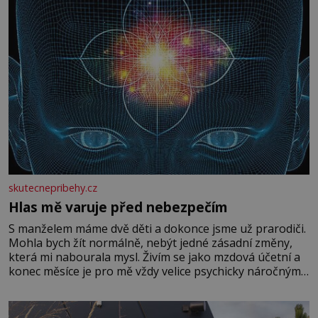
skutecnepribehy.cz
Hlas mě varuje před nebezpečím
S manželem máme dvě děti a dokonce jsme už prarodiči.
Mohla bych žít normálně, nebýt jedné zásadní změny,
která mi nabourala mysl. Živím se jako mzdová účetní a
konec měsíce je pro mě vždy velice psychicky náročným
obdobím. Od té chvíle, co máme vnoučata, mi dcera čím
dál častěji volá o pomoc, co se hlídání týče. Dalo by se