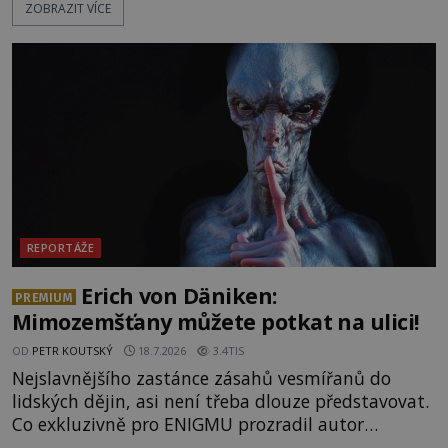
ZOBRAZIT VÍCE
vnímání času i prostoru. Geologické anomálie hory
nenechávají nikoho chladným a esoterici i
badatelé zde odkrývají indicie, které propojují
prastaré pohanské kulty, keltské svatyně a zprávy
o lidech, kteří v
REPORTÁŽE
Erich von Däniken:
PREMIUM
Mimozemšťany můžete potkat na ulici!
OD
PETR KOUTSKÝ
18.7.2026
3.4TIS
Nejslavnějšího zastánce zásahů vesmířanů do
lidských dějin, asi není třeba dlouze představovat.
Co exkluzivně pro ENIGMU prozradil autor
Vzpomínek na budoucnost, švýcarský badatel