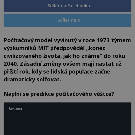
Sdílet na Facebooku
Sdílet na X
Počítačový model vyvinutý v roce 1973 týmem
výzkumníků MIT předpověděl „konec
civilizovaného života, jak ho známe“ do roku
2040. Zásadní změny ovšem mají nastat už
příští rok, kdy se lidská populace začne
dramaticky snižovat.
Naplní se predikce počítačového věštce?
Reklama