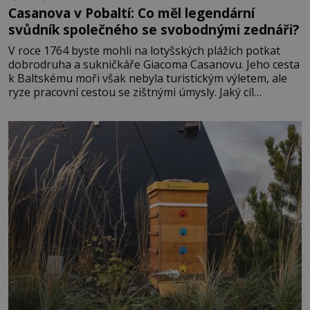
Casanova v Pobaltí: Co měl legendární
svůdník společného se svobodnými zednáři?
V roce 1764 byste mohli na lotyšských plážích potkat
dobrodruha a sukničkáře Giacoma Casanovu. Jeho cesta
k Baltskému moři však nebyla turistickým výletem, ale
ryze pracovní cestou se zištnými úmysly. Jaký cíl
Casanova sledoval, když se například procházel uličkami
lotyšské Rigy? Casanova v Pobaltí kontaktoval tamní
zednářské lóže. Nebyl v této oblasti žádným nováčkem,
protože do zednářské