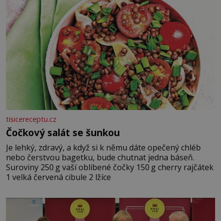
tisicereceptu.cz
Čočkový salát se šunkou
Je lehký, zdravý, a když si k němu dáte opečený chléb
nebo čerstvou bagetku, bude chutnat jedna báseň.
Suroviny 250 g vaší oblíbené čočky 150 g cherry rajčátek
1 velká červená cibule 2 lžíce