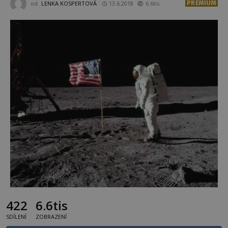
PREMIUM
od
LENKA KOSPERTOVÁ
13.6.2018
6.6tis
422
6.6tis
SDÍLENÍ
ZOBRAZENÍ