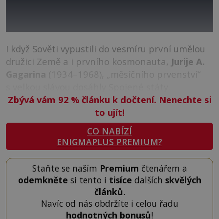
I když Sověti vypustili do vesmíru první umělou
družici Země a i prvního kosmonauta,
Jurije A.
Gagarina
(1934–1968), „měsíčního prvenství“
s velkou slávou dosáhly Spojené státy.
Zbývá vám 92
%
článku k dočtení. Nenechte si
to ujít!
CO NABÍZÍ
ENIGMAPLUS PREMIUM?
Staňte se naším
Premium
čtenářem a
odemkněte
si tento i
tisíce
dalších
skvělých
článků
.
Navíc od nás obdržíte i celou řadu
hodnotných bonusů
!