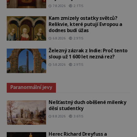
7.8.2026
2.1TIS
Kam zmizely ostatky světců?
Relikvie, které putují Evropou a
dodnes budí úžas
6.8.2026
2.9TIS
Železný zázrak z Indie: Proč tento
sloup už 1 600 let nezná rez?
5.8.2026
2.9TIS
Paranormální jevy
Nešťastný duch oběšené milenky
děsí studentky
8.8.2026
3.6TIS
Herec Richard Dreyfuss a