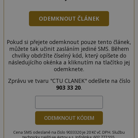
ODEMKNOUT ČLÁNEK
Pokud si přejete odemknout pouze tento článek,
můžete tak učinit zasláním jediné SMS. Během
chvilky obdržíte číselný kód, který opíšete do
následujícího okénka a kliknutím na tlačítko jej
odemknete.
Zprávu ve tvaru "CTU CLANEK" odešlete na číslo
903 33 20
.
ODEMKNOUT KÓDEM
Cena SMS odeslané na číslo 9033320 je 20 Kč vč. DPH. Službu
technicky zajišťuje Airtoy a.s. Infolinka: 602 777 555,