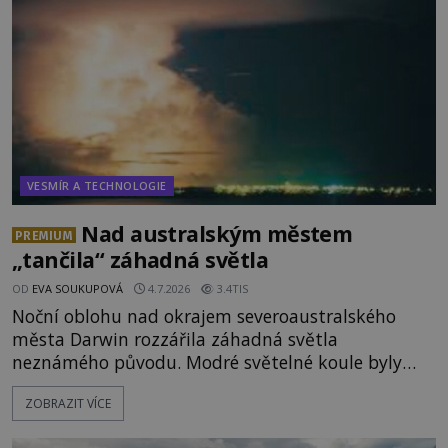
vydává
VESMÍR A TECHNOLOGIE
Nad australským městem
PREMIUM
„tančila“ záhadná světla
OD
EVA SOUKUPOVÁ
4.7.2026
3.4TIS
Noční oblohu nad okrajem severoaustralského
města Darwin rozzářila záhadná světla
neznámého původu. Modré světelné koule byly
viditelné nejméně dvacet minut, během nichž se
ZOBRAZIT VÍCE
opakovaně objevovaly a zase mizely. Svědek, který
úkaz zachytil na mobilní telefon, se domnívá, že