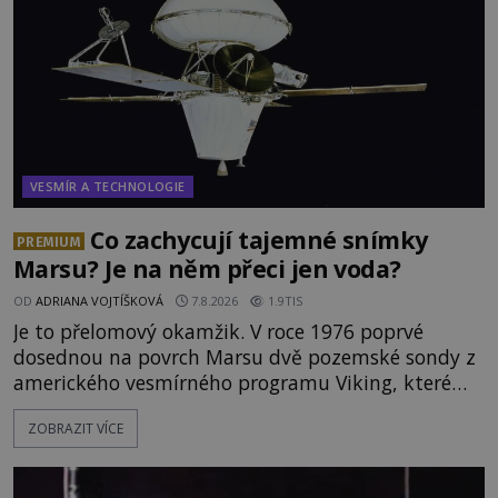
VESMÍR A TECHNOLOGIE
Co zachycují tajemné snímky
PREMIUM
Marsu? Je na něm přeci jen voda?
OD
ADRIANA VOJTÍŠKOVÁ
7.8.2026
1.9TIS
Je to přelomový okamžik. V roce 1976 poprvé
dosednou na povrch Marsu dvě pozemské sondy z
amerického vesmírného programu Viking, které
jsou schopny pořídit fotografie záhadami
ZOBRAZIT VÍCE
opředené rudé planety. Viking 1 zde zaznamená
něco naprosto nečekaného. V marsovské oblasti
zvané Cydonie totiž zachytí podivný útvar