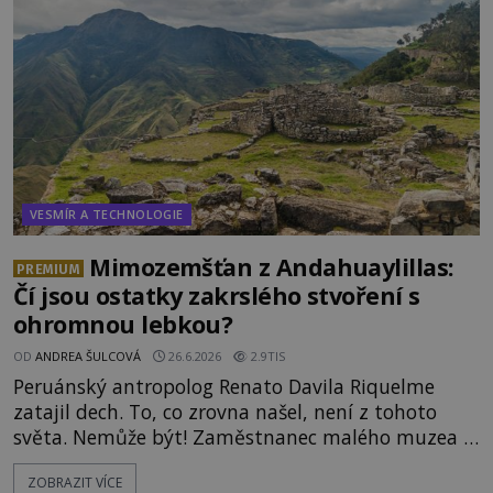
mohlo jít o návštěvu ze světa duchů. Záhadný
záznam okamžitě rozpoutal deb
VESMÍR A TECHNOLOGIE
Mimozemšťan z Andahuaylillas:
PREMIUM
Čí jsou ostatky zakrslého stvoření s
ohromnou lebkou?
OD
ANDREA ŠULCOVÁ
26.6.2026
2.9TIS
Peruánský antropolog Renato Davila Riquelme
zatajil dech. To, co zrovna našel, není z tohoto
světa. Nemůže být! Zaměstnanec malého muzea v
peruánském městečku Andahuaylillas nedaleko
ZOBRAZIT VÍCE
legendárního Cuzca pomalu sestupuje z posvátné