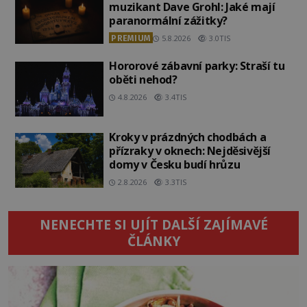
muzikant Dave Grohl: Jaké mají
paranormální zážitky?
PREMIUM
5.8.2026
3.0TIS
Hororové zábavní parky: Straší tu
oběti nehod?
4.8.2026
3.4TIS
Kroky v prázdných chodbách a
přízraky v oknech: Nejděsivější
domy v Česku budí hrůzu
2.8.2026
3.3TIS
NENECHTE SI UJÍT DALŠÍ ZAJÍMAVÉ
ČLÁNKY