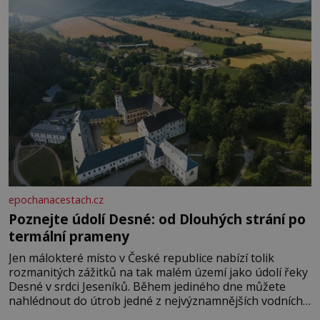
epochanacestach.cz
Poznejte údolí Desné: od Dlouhých strání po
termální prameny
Jen málokteré místo v České republice nabízí tolik
rozmanitých zážitků na tak malém území jako údolí řeky
Desné v srdci Jeseníků. Během jediného dne můžete
nahlédnout do útrob jedné z nejvýznamnějších vodních
elektráren v Evropě, vydat se na horské hřebeny, projet