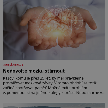
panidomu.cz
Nedovolte mozku stárnout
Každý, komu je přes 25 let, by měl pravidelně
procvičovat mozkové závity. V tomto období se totiž
začíná zhoršovat paměť. Možná máte problém
vzpomenout si na jméno kolegy z práce. Nebo marně v
paměti lovíte název knížky, kterou jste nedávno přečetli.
Je to opravdu tak, s věkem jako kdyby se paměť
rozhodla stávkovat. Cvičte