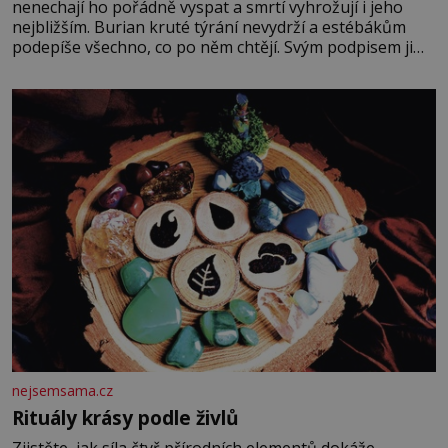
nenechají ho pořádně vyspat a smrtí vyhrožují i jeho
nejbližším. Burian kruté týrání nevydrží a estébákům
podepíše všechno, co po něm chtějí. Svým podpisem jim
potvrdí také to, že na něj během výslechů nikdo nevyvíjel
fyzický ani psychický nátlak. Syn brněnského řezníka
chce být knězem a
nejsemsama.cz
Rituály krásy podle živlů