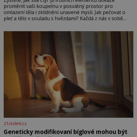
Zjistěte, jak síla čtyř přírodních elementů dokáže
proměnit vaši koupelnu v posvátný prostor pro
omlazení těla i zklidnění unavené mysli. Jak pečovat o
pleť a tělo v souladu s hvězdami? Každá z nás v sobě
nese otisk vesmíru, který se projevuje nejen v naší
povaze, ale i v potřebách naší pokožky. Ohnivá znamení
Ženy narozené ve znamení Berana, Lva a Střelce v sobě
nesou žár, odvahu a neutuchající elán. Vaše
21stoleti.cz
Geneticky modifikovaní bíglové mohou být