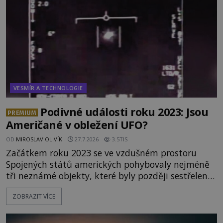
připomínající lidskou tvář. NASA (Národní úřad
VESMÍR A TECHNOLOGIE
Podivné události roku 2023: Jsou
PREMIUM
Američané v obležení UFO?
OD
MIROSLAV OLIVÍK
27.7.2026
3.5TIS
Začátkem roku 2023 se ve vzdušném prostoru
Spojených států amerických pohybovaly nejméně
tři neznámé objekty, které byly později sestřeleny.
Do dnešních dnů nebyly trosky těchto létajících
ZOBRAZIT VÍCE
těles objeveny. Je možné, že šlo o nějaké nové
armádní výzkumné technologie? Nebo snad byly
mimozemského původu? Dne 4. února roku 2023