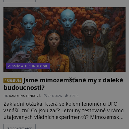
hory Apu a přemýšlí, jak s touto zprávou naloží.
Právě nalezl ostatky dvou mimozemšťanů! Vědci
nad nálezem kroutí hlavou. Už na
VESMÍR A TECHNOLOGIE
Jsme mimozemšťané my z daleké
PREMIUM
budoucnosti?
OD
KAROLÍNA TRNKOVÁ
25.6.2026
3.7TIS
Základní otázka, která se kolem fenoménu UFO
vznáší, zní: Co jsou zač? Letouny testované v rámci
utajovaných vládních experimentů? Mimozemské
vesmírné lodě plnící na Zemi nám neznámý úkol?
ZOBRAZIT VÍCE