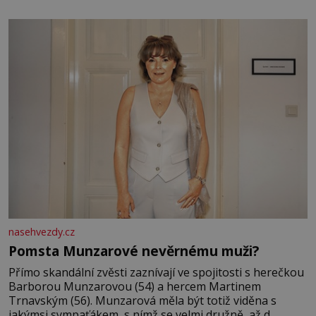
jsem kolem sebe partu kamarádek ani partnera. Stačily
mi knihy, práce a hlavně klid. Hned po studiích jsem
odešla z rodného města,
nasehvezdy.cz
Pomsta Munzarové nevěrnému muži?
Přímo skandální zvěsti zaznívají ve spojitosti s herečkou
Barborou Munzarovou (54) a hercem Martinem
Trnavským (56). Munzarová měla být totiž viděna s
jakýmsi sympaťákem, s nímž se velmi družně, až d