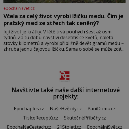
epochalnisvet.cz
Včela za celý život vyrobí lžičku medu. Čím je
pražský med ze střech tak ceněný?
Její život je krátký. V létě trvá pouhých šest až osm
týdnů. Za tu dobu navštíví desetitisíce květů, nalétá
stovky kilometrů a vyrobí přibližně devět gramů medu –
zhruba jednu čajovou lžičku. Sama o sobě se může zdát
bezvýznamná. Teprve když se spojí s dalšími desítkami
tisíc příslušnic svého včelstva, vznikne jeden z
nejdokonalejších organismů
Navštivte také naše další internetové
projekty:
Epochaplus.cz
NašeHvězdy.cz
PaníDomu.cz
TisíceReceptů.cz
SkutečnéPříběhy.cz
EpochaNaCestach.cz
21Stoleti.cz
EpochálníSvět.cz