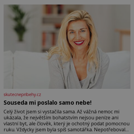
se na koloběžce a den zakončit poznáváním památek ve
Velkých Losinách nebo v termálním
skutecnepribehy.cz
Souseda mi poslalo samo nebe!
Celý život jsem si vystačila sama. Až vážná nemoc mi
ukázala, že největším bohatstvím nejsou peníze ani
vlastní byt, ale člověk, který je ochotný podat pomocnou
ruku. Vždycky jsem byla spíš samotářka. Nepotřebovala