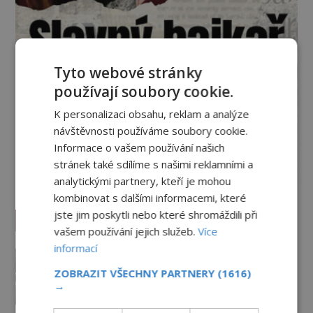
Tyto webové stránky
používají soubory cookie.
K personalizaci obsahu, reklam a analýze
návštěvnosti používáme soubory cookie.
Informace o vašem používání našich
stránek také sdílíme s našimi reklamními a
analytickými partnery, kteří je mohou
kombinovat s dalšími informacemi, které
jste jim poskytli nebo které shromáždili při
Vesmír a technologie
vašem používání jejich služeb.
Více
informací
Žijeme v iluzivním 3D světě? A
pokud ano, kdo je jeho
ZOBRAZIT VŠECHNY PARTNERY
(1616)
architektem?
→
PREMIUM
23.6.2026
3.5TIS