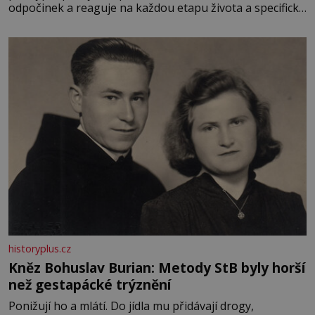
odpočinek a reaguje na každou etapu života a specifické
potřeby dítěte. Pro nejmenší je klíčová jednoduchost,
měkkost a bezpečí, proto by pokoj miminka měl působit
především klidně a útulně. Předškolní věk je
historyplus.cz
Kněz Bohuslav Burian: Metody StB byly horší
než gestapácké trýznění
Ponižují ho a mlátí. Do jídla mu přidávají drogy,