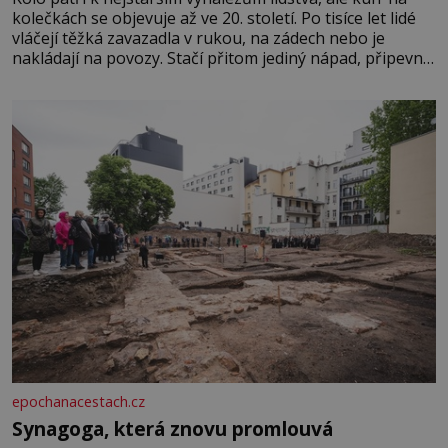
kolečkách se objevuje až ve 20. století. Po tisíce let lidé
vláčejí těžká zavazadla v rukou, na zádech nebo je
nakládají na povozy. Stačí přitom jediný nápad, připevnit
ke kufru kolečka. Jenže právě ten nikdo dlouho
nedostane. Až jednou se na letišti ozve věta, která změní
epochanacestach.cz
Synagoga, která znovu promlouvá