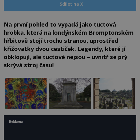
Sdílet na X
Na první pohled to vypadá jako tuctová
hrobka, která na londýnském Bromptonském
hřbitově stojí trochu stranou, uprostřed
křižovatky dvou cestiček. Legendy, které jí
obklopují, ale tuctové nejsou – uvnitř se prý
skrývá stroj času!
Reklama