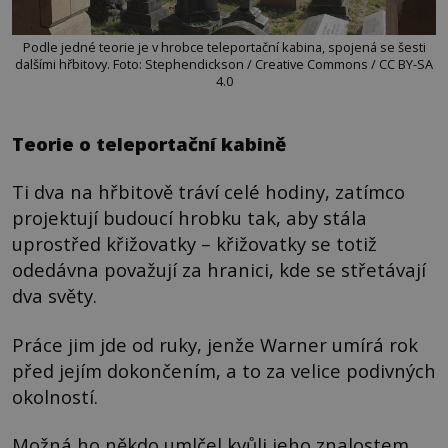
Podle jedné teorie je v hrobce teleportační kabina, spojená se šesti
dalšími hřbitovy. Foto: Stephendickson / Creative Commons / CC BY-SA
4.0
Teorie o teleportační kabině
Ti dva na hřbitově tráví celé hodiny, zatímco
projektují budoucí hrobku tak, aby stála
uprostřed křižovatky – křižovatky se totiž
odedávna považují za hranici, kde se střetávají
dva světy.
Práce jim jde od ruky, jenže Warner umírá rok
před jejím dokončením, a to za velice podivných
okolností.
Možná ho někdo umlčel kvůli jeho znalostem