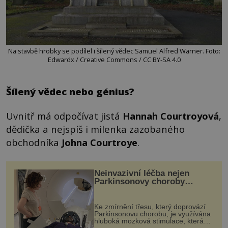
Na stavbě hrobky se podílel i šílený vědec Samuel Alfred Warner. Foto:
Edwardx / Creative Commons / CC BY-SA 4.0
Šílený vědec nebo génius?
Uvnitř má odpočívat jistá
Hannah Courtroyová
,
dědička a nejspíš i milenka zazobaného
obchodníka
Johna Courtroye
.
Neinvazivní léčba nejen
Parkinsonovy choroby
pomocí ultrazvukové
„helmy“
Ke zmírnění třesu, který doprovází
Parkinsonovu chorobu, je využívána
hluboká mozková stimulace, která