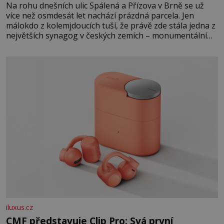
Na rohu dnešních ulic Spálená a Přízova v Brně se už
více než osmdesát let nachází prázdná parcela. Jen
málokdo z kolemjdoucích tuší, že právě zde stála jedna z
největších synagog v českých zemích – monumentální
stavba, která byla po desetiletí symbolem sebevědomé a
prosperující židovské komunity. Brněnská Velká
synagoga byla slavnostně otevřena v roce
iluxus.cz
CMF představuje Clip Pro: Svá první