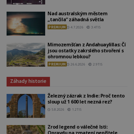
Nad australským městem
„tančila“ záhadná světla
PREMIUM
4.7.2026
3.4TIS
Mimozemšťan z Andahuaylillas: Čí
jsou ostatky zakrslého stvoření s
ohromnou lebkou?
PREMIUM
26.6.2026
2.9TIS
Záhady historie
Železný zázrak z Indie: Proč tento
sloup už 1 600 let nezná rez?
5.8.2026
1.2TIS
Zrod legend o válečné lsti:
Opravdu na zmatení nepřítele