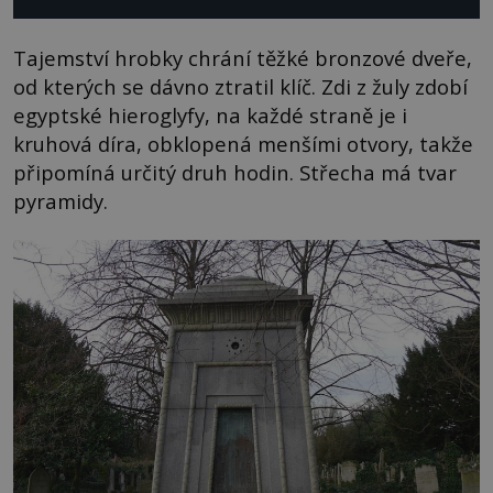
Tajemství hrobky chrání těžké bronzové dveře,
od kterých se dávno ztratil klíč. Zdi z žuly zdobí
egyptské hieroglyfy, na každé straně je i
kruhová díra, obklopená menšími otvory, takže
připomíná určitý druh hodin. Střecha má tvar
pyramidy.