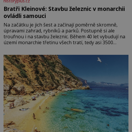
historyplus.cz
Bratři Kleinové: Stavbu železnic v monarchii
ovládli samouci
Na začátku je jich šest a začínají poměrně skromně,
úpravami zahrad, rybníků a parků. Postupně si ale
troufnou i na stavbu železnic. Během 40 let vybudují na
území monarchie třetinu všech tratí, tedy asi 3500
kilometrů! Ohromně na tom zbohatnou… Podnikavého
ducha zdědí bratři Kleinové po otci Johannovi (1756–
1835), který má malý statek na Jesenicku