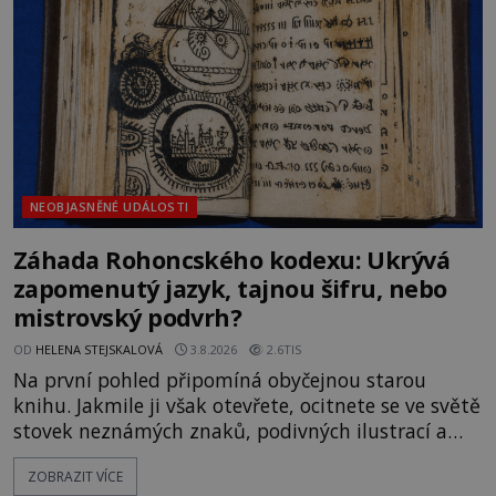
souhru okolností? Když antropolog Michail
Gerasimov (1907-1970) a
NEOBJASNĚNÉ UDÁLOSTI
Záhada Rohoncského kodexu: Ukrývá
zapomenutý jazyk, tajnou šifru, nebo
mistrovský podvrh?
OD
HELENA STEJSKALOVÁ
3.8.2026
2.6TIS
Na první pohled připomíná obyčejnou starou
knihu. Jakmile ji však otevřete, ocitnete se ve světě
stovek neznámých znaků, podivných ilustrací a
textu, který už téměř dvě století vzdoruje všem
ZOBRAZIT VÍCE
pokusům o rozluštění. Rohoncský kodex patří mezi