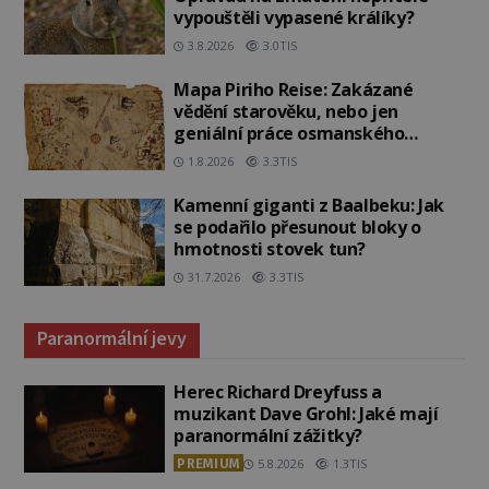
vypouštěli vypasené králíky?
3.8.2026
3.0TIS
Mapa Piriho Reise: Zakázané
vědění starověku, nebo jen
geniální práce osmanského
admirála?
1.8.2026
3.3TIS
Kamenní giganti z Baalbeku: Jak
se podařilo přesunout bloky o
hmotnosti stovek tun?
31.7.2026
3.3TIS
Paranormální jevy
Herec Richard Dreyfuss a
muzikant Dave Grohl: Jaké mají
paranormální zážitky?
PREMIUM
5.8.2026
1.3TIS