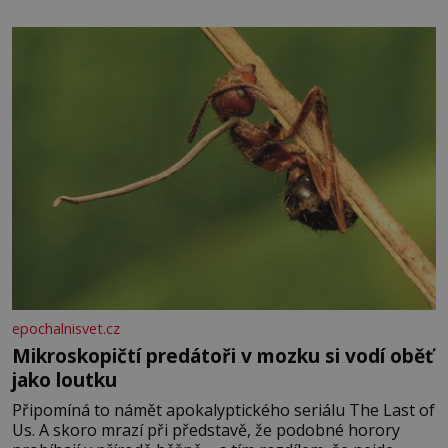
vitamínu C (nejvíce ho má nať, dokonce třikrát více než
pomeranč, v kořeni je také, ale je ho desetkrát méně), a
kyselinu listovou. Ale
epochalnisvet.cz
Mikroskopičtí predátoři v mozku si vodí oběť
jako loutku
Připomíná to námět apokalyptického seriálu The Last of
Us. A skoro mrazí při představě, že podobné horory