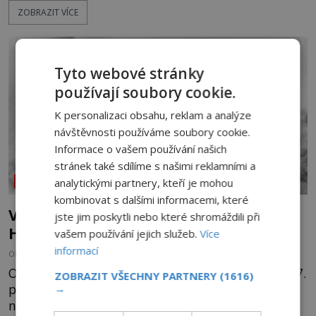
ZOBRAZIT VÍCE
kůže má nazelenalý odstín, mluví
nesrozumitelnou řečí a odmítají jakékoli jídlo
kromě syrových bobů. Příběh se rychle stává
jednou z největších záhad středověké Anglie a ani
Tyto webové stránky
po téměř devíti stech letech není
používají soubory cookie.
K personalizaci obsahu, reklam a analýze
návštěvnosti používáme soubory cookie.
Informace o vašem používání našich
stránek také sdílíme s našimi reklamními a
NEOBJASNĚNÉ UDÁLOSTI
analytickými partnery, kteří je mohou
kombinovat s dalšími informacemi, které
Věděli Američané o útoku na Pearl
jste jim poskytli nebo které shromáždili při
Harbor dopředu?
vašem používání jejich služeb.
Více
informací
OD
ANDREA ŠULCOVÁ
30.7.2026
3.1TIS
Ohlušující výbuch otřese Pearl Harborem. Je ráno 7.
ZOBRAZIT VŠECHNY PARTNERY
(1616)
prosince 1941 a japonský útok mění americkou
→
námořní základnu v peklo. Torpéda posílají lodě