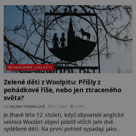
největší záhady evropských dějin a dodnes nikdo s
jistotou neví, kdo jej napsal, kdy vznikl ani co
vlastně vypráví. Rohoncský kodex se poprvé
objevuje v roce
NEOBJASNĚNÉ UDÁLOSTI
Zelené děti z Woolpitu: Přišly z
pohádkové říše, nebo jen ztraceného
světa?
OD
HELENA STEJSKALOVÁ
31.7.2026
3.2TIS
Je žhavé léto 12. století, když obyvatelé anglické
vesnice Woolpit objeví poblíž vlčích jam dvě
vyděšené děti. Na první pohled vypadají jako
každé jiné, až na jednu děsivou výjimku. Jejich