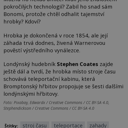
pokročilých technologií? Zabil ho snad sám
Bonomi, protože chtěl odhalit tajemství
hrobky? Kdoví?
Hrobka je dokončená v roce 1854, ale její
záhada trvá dodnes, živená Warnerovou
pověstí výstředního vynálezce.
Londýnský hudebník
Stephen Coates
zajde
ještě dál a tvrdí, že hrobka místo stroje času
schovává teleportační kabinu, která
Bromptonský hřbitov propojuje se šesti dalšími
londýnskými hřbitovy.
Foto: Pixabay, Edwardx / Creative Commons / CC BY-SA 4.0,
Stephendickson / Creative Commons / CC BY-SA 4.0
stroj času
teleportace
zahady
Štítky: