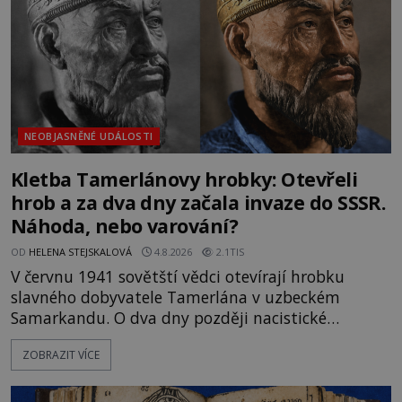
NEOBJASNĚNÉ UDÁLOSTI
Kletba Tamerlánovy hrobky: Otevřeli
hrob a za dva dny začala invaze do SSSR.
Náhoda, nebo varování?
OD
HELENA STEJSKALOVÁ
4.8.2026
2.1TIS
V červnu 1941 sovětští vědci otevírají hrobku
slavného dobyvatele Tamerlána v uzbeckém
Samarkandu. O dva dny později nacistické
Německo zahajuje operaci Barbarossa a napadá
ZOBRAZIT VÍCE
Sovětský svaz. Shoda dat je natolik zarážející, že se
rodí jedna z nejslavnějších „kleteb“ 20. století. Je
na legendě něco pravdy, nebo jde jen o fascinující