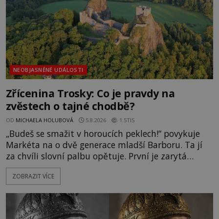
NEOBJASNĚNÉ UDÁLOSTI
Zřícenina Trosky: Co je pravdy na
zvěstech o tajné chodbě?
OD
MICHAELA HOLUBOVÁ
5.8.2026
1.5TIS
„Budeš se smažit v horoucích peklech!“ povykuje
Markéta na o dvě generace mladší Barboru. Ta jí
za chvíli slovní palbu opětuje. První je zarytá
katolička, druhá přesvědčená kališnice. A každá z
ZOBRAZIT VÍCE
nich se usídlí na jedné z věží slavného hradu
Trosky. Šlechtic Ota IV. z Bergova (1399–1452) patří
mezi vůdce protihusitského boje. Za manželku má
skutečně jistou