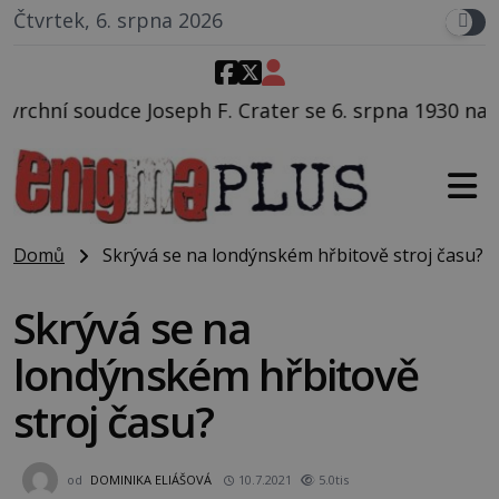
Čtvrtek, 6. srpna 2026
F. Crater se 6. srpna 1930 navečeří ve své oblíbené re
Domů
Skrývá se na londýnském hřbitově stroj času?
Skrývá se na
londýnském hřbitově
stroj času?
od
DOMINIKA ELIÁŠOVÁ
10.7.2021
5.0tis