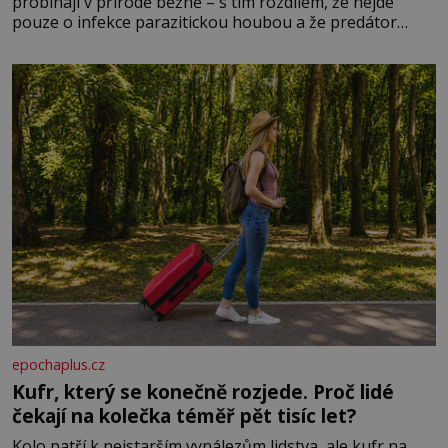
probíhají v přírodě běžně – s tím rozdílem, že nejde
pouze o infekce parazitickou houbou a že predátor
dokáže ovládat jen vývojově nesrovnatelně jednodušší
živočichy, než je člověk. Najít skutečné zombie není nic
nemožného ani v naší přírodě.
epochaplus.cz
Kufr, který se konečně rozjede. Proč lidé
čekají na kolečka téměř pět tisíc let?
Kolo patří k nejstarším vynálezům lidstva, ale kufr na