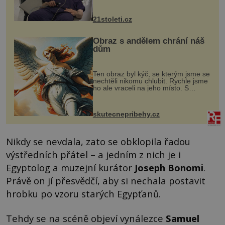
však vyžaduje vysoce invazivní
zákrok. Ultrazvuk zase není vhodný
k dostatečně přesnému zacílení ...
21stoleti.cz
Obraz s andělem chrání náš
dům
Ten obraz byl kýč, se kterým jsme se
nechtěli nikomu chlubit. Rychle jsme
ho ale vraceli na jeho místo. S
manželem Vaškem jsme si pořídili
chaloupku, takový domek na severu
Čech, kde jsme si naplánova...
skutecnepribehy.cz
Nikdy se nevdala, zato se obklopila řadou
výstředních přátel – a jedním z nich je i
Egyptolog a muzejní kurátor
Joseph Bonomi
.
Právě on jí přesvědčí, aby si nechala postavit
hrobku po vzoru starých Egypťanů.
Tehdy se na scéně objeví vynálezce
Samuel