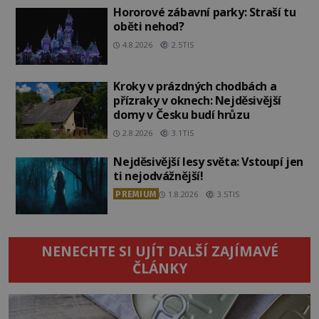
Hororové zábavní parky: Straší tu
oběti nehod?
4.8.2026
2.5TIS
Kroky v prázdných chodbách a
přízraky v oknech: Nejděsivější
domy v Česku budí hrůzu
2.8.2026
3.1TIS
Nejděsivější lesy světa: Vstoupí jen
ti nejodvážnější!
PREMIUM
1.8.2026
3.5TIS
NENECHTE SI UJÍT DALŠÍ ZAJÍMAVÉ
ČLÁNKY